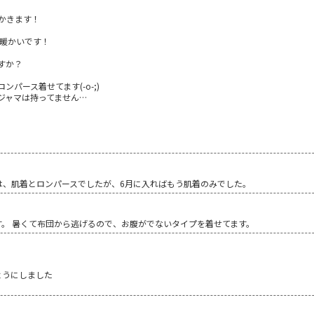
かきます！
は暖かいです！
すか？
パース着せてます(-o-;)
ジャマは持ってません…
は、肌着とロンパースでしたが、6月に入ればもう肌着のみでした。
す。 暑くて布団から逃げるので、お腹がでないタイプを着せてます。
ようにしました