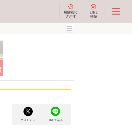
月齢別に
LINE
さがす
登録
MENU
ポストする
LINEで送る