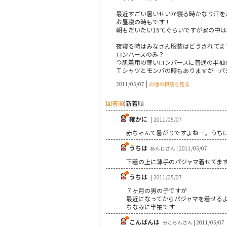
最近すごい暑いせいか寝る時かなり汗を
お昼寝の時もです！
朝もだいたい15℃ぐらいですが家の中
夜寝る時はみなさん服装はどうされてま
ロンパースのみ？
今肌着用の薄いロンパースに普通の半袖ロン
Ｔシャツとモンパの時もありますが…パ
|
2011/05/07
の他の相談を見る
回答順
|
新着順
確かに
| 2011/05/07
赤ちゃんて暑がりですよねー。うち
うちは
あんじさん | 2011/05/07
下着の上に薄手のパジャマ着せてま
うちは
| 2011/05/07
７ヶ月の男の子ですが
最近になってからパジャマを着せる
ちなみに半袖です
こんばんは
みこちんさん | 2011/05/07