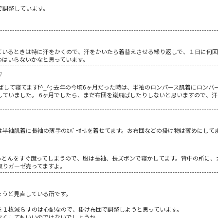
で調整しています。
ているときは特に汗をかくので、汗をかいたら着替えさせる繰り返しで、１日に何回
のはいらないかなと思っています。
7
ばして寝てますf^_^; 去年の今頃6ヶ月だった時は、半袖のロンパース肌着にロン
していました。 6ヶ月でしたら、まだ布団を蹴飛ばしたりしないと思いますので、
半袖肌着に長袖の薄手のｶﾊﾞｰｵｰﾙを着せてます。お布団などの掛け物は薄めにして
ふとんをすぐ蹴ってしまうので、服は長袖、長ズボンで寝かしてます。背中の所に、
取りガーゼ売ってますよ。
ょうど見直している所です。
を１枚減らすのは心配なので、掛け布団で調整しようと思っています。
なくしてもいいのではないでしょうか。