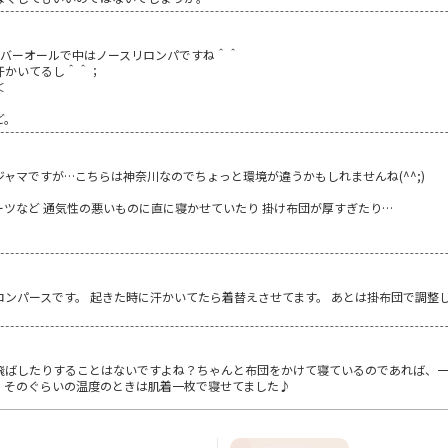
カバーオールで中はノースリロンパですね＾＾
汗かいてるし＾＾；
＜
ど。
ャマですが…こちらは神奈川なのでちょっと環境が違うかもしれませんね(^^;)
ツなど 通気性の悪いものに直に寝かせていたり 掛け布団が厚すぎたり…
ンパースです。 起きた時に汗かいてたら着替えさせてます。 あとは掛布団で調整し
飛ばしたりすることはないですよね？ちゃんと布団をかけて寝ているのであれば、一
、そのぐらいの温度のときは肌着一枚で寝せてました♪