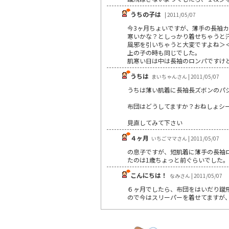
うちの子は
| 2011/05/07
今3ヶ月ちょいですが、薄手の長袖
寒いかな？としっかり着せちゃうと
風邪を引いちゃうと大変ですよね＞
上の子の時も同じでした。
肌寒い日は中は長袖のロンパですけ
うちは
まいちゃんさん | 2011/05/07
うちは薄い肌着に長袖長ズボンのパジ
布団はどうしてますか？おねしょシー
見直してみて下さい
４ヶ月
いちごママさん | 2011/05/07
の息子ですが、短肌着に薄手の長袖ロ
たのは1歳ちょっと前ぐらいでした。
こんにちは！
なみさん | 2011/05/07
６ヶ月でしたら、布団をはいだり蹴
ので今はスリーパーを着せてますが