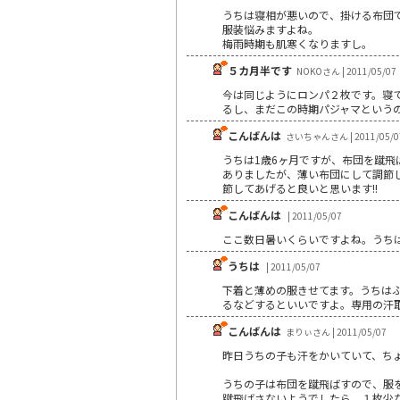
うちは寝相が悪いので、掛ける布団
服装悩みますよね。
梅雨時期も肌寒くなりますし。
５カ月半です
NOKOさん | 2011/05/07
今は同じようにロンパ２枚です。寝
るし、まだこの時期パジャマという
こんばんは
さいちゃんさん | 2011/05/0
うちは1歳6ヶ月ですが、布団を蹴飛
ありましたが、薄い布団にして調節
節してあげると良いと思います!!
こんばんは
| 2011/05/07
ここ数日暑いくらいですよね。うちは
うちは
| 2011/05/07
下着と薄めの服きせてます。うちは
るなどするといいですよ。専用の汗
こんばんは
まりぃさん | 2011/05/07
昨日うちの子も汗をかいていて、ち
うちの子は布団を蹴飛ばすので、服
蹴飛ばさないようでしたら、１枚少