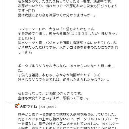
私が暑がりで、たまたま持っていったら…現在、活躍中です。
冷房がついたり、切れたりで…冷房切れたら次女も汗びっしょり
です…(T-T)
夏は病院により夜も冷房つくか分かりませんが…。
レジャーシートか、大きいゴミ袋もありかもです。
全身麻酔で手術し、夜から食事が はじまりましたが…吐いちゃい
ました(T-T)
防水シーツと貸しパジャマを何度も看護師さんにかえてもらい私
が苦痛だっただけですが、大きいゴミ袋を食事のたびにひき対応
してます。
ポータブルＤＶＤをお持ちなら、あったらいいな～と思いまし
た。
子供向き雑誌、本じゃ、なかなか時間がたたず…(T-T)
好きなＤＶＤでも見てれば、絶食もたえられたかな？と…。
私も交代なしで、24時間つきっきりです。
主様も大変だと思いますが、頑張って下さい。
大変ですね
| 2011/06/12
息子が１歳半～３歳前まで喘息で入退院を繰り返していました。
同じくベッドの上から動けないので、ポータブルＤＶＤプレーヤ
ーを購入し、息子の好きなアニメを見せていました。 あとはシー
ル絵本、お気に入りのトミカなどで何とか飽きないように過ごし