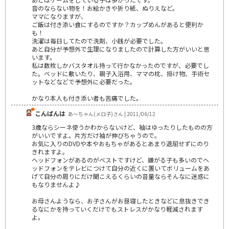
音のならない物を！お絵かきや折り紙、ぬりえなど。
ママになりますが、
ご飯は付き添い食にするのですか？カップめんがあると便利か
も！
洗濯は毎日してたので洗剤、小銭が必要でした。
あと自分が予想外で生理になりましたので計算した方がいいと思
います。
私は数枚しかバスタオル持って行かなかったのですが、必要でし
た。ベッドに敷いたり、親子入浴用、ママの枕、掛け物、手術セ
ットなどなどで予想外に必要だった。
かなり本人も付き添い者も苦痛でした。
こんばんは
あ～ちゃん(メロ子)さん | 2011/06/12
3歳ならシーネ使うかわからないけど、袖はゆったりしたものの方
がいいですよ。片方だけ袖が伸びちゃうので。
お気に入りのDVDや本やおもちゃがあるとあまり退屈せずにのり
きれますよ。
ヘッドフォンがあるのがベストですけど、嫌がる子も多いのでヘ
ッドフォンをテレビにつけて自分の近くに置いてボリュームをあ
げて自分の周りにだけ聞こえるくらいの音量ならそんなに迷惑に
もなりませんよ♪
お母さんようなら、お子さんがお昼寝したときなどに息抜きでき
るなにかを持っていくだけでもストレスがかなり軽減されます
よ。