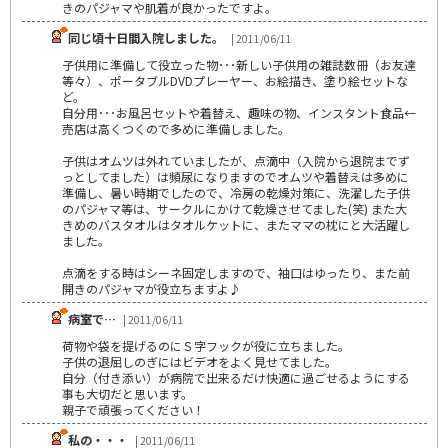
きのパジャマや肌着が良かったですよ。
同じ頃十日間入院しました。
| 2011/06/11
子供用に準備して役立った物･･･新しい子供用の雑誌数冊（お友達
等々）、ポータブルDVDプレーヤー、お絵描き、塗り絵セットな
ど。
自分用･･･お風呂セットや着替え、趣味の物、インスタント食品←
売店は高くつくので多めに準備しました。
子供はオムツは外れていましたが、点滴中（入院から退院までず
っとしてました）は頻尿になりますのでオムツや着替えは多めに
準備し、暑い時期でしたので、冷房の乾燥対策に、洗濯した子供
のパジャマ等は、サークルにかけて乾燥させてました(笑) また大
きめのバスタオルはタオルケットに、またママの枕にと大活躍し
ました。
点滴をする時はシーネ固定しますので、袖口はゆったり、また前
開きのパジャマが役立ちますよ♪
病室で…
| 2011/06/11
荷物や袋を提げるのにＳ字フックが役に立ちました。
子供の退屈しのぎにはビデオをよく見せてました。
自分（付き添い）が病院で出来るだけ快適に過ごせるようにする
事も大切だと思います。
親子で頑張ってください！
私の・・・
| 2011/06/11