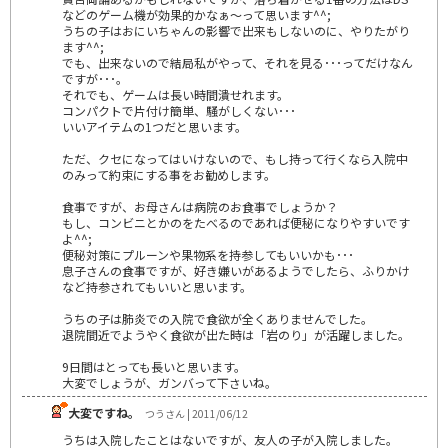
などのゲーム機が効果的かなぁ～って思います^^;
うちの子はおにいちゃんの影響で出来もしないのに、やりたがり
ます^^;
でも、出来ないので結局私がやって、それを見る･･･ってだけなん
ですが･･･。
それでも、ゲームは長い時間潰せれます。
コンパクトで片付け簡単、騒がしくない･･･
いいアイテムの1つだと思います。
ただ、クセになってはいけないので、もし持って行くなら入院中
のみって約束にする事をお勧めします。
食事ですが、お母さんは病院のお食事でしょうか？
もし、コンビニとかのをたべるのであれば便秘になりやすいです
よ^^;
便秘対策にプルーンや果物系を持参してもいいかも･･･
息子さんの食事ですが、好き嫌いがあるようでしたら、ふりかけ
など持参されてもいいと思います。
うちの子は肺炎での入院で食欲が全くありませんでした。
退院間近でようやく食欲が出た時は「岩のり」が活躍しました。
9日間はとっても長いと思います。
大変でしょうが、ガンバって下さいね。
大変ですね。
つうさん | 2011/06/12
うちは入院したことはないですが、友人の子が入院しました。