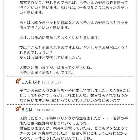
病室でＤＶＤが見れるのであれば、お子さんの好きな物を持って
行くといいと思います。なければポータブルＣＤはあった方がい
いと思います。
あとはお絵かきセットや絵本などのお子さんの好きなおもちゃを
持って行くといいと思います。
タオルは多めに用意しておくといいと思います。
夜は主さんも泊まられるのですよね。だとしたらお風呂はどうさ
れるのでしょうか？
友人はお母様と交代していましたが。
大変だと思いますが、頑張ってくださいね。
お子さん早く治るといいですね。
こんにちは
| 2011/06/12
子供がお気に入りのおもちゃや絵本は持参しました。ただ9日だと
どうしても飽きてくるかもしれませんね。数日ならそれで持つか
なと思いますが多目に持っていかれるといいかなと思います。
うちは
| 2011/06/12
入院したとき、子供用ドリンクが役立ちましたが・・・咽頭の手
術だと主治医許可がおりないでしょうね。
関係ありませんが、携帯を充電していたら、どうもダメなようで
ナースに引き抜かれましたよ。個室で閉じこもって出られなかっ
たので、一体どうしたらいいんでしょうね。