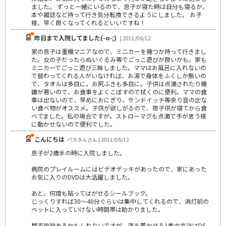
ました。 ずっと一緒にいるので、息子が寝た時は自分も寝るか、
本や雑誌など持って行き気分転換できるようにしました。 お子
様、早く良くなってくれるといいですね！
昨日まで入院してました(-o-;)
| 2011/06/12
家の息子は重機マニアなので、ミニカーを幾つか持って行きまし
た。女の子だったらぬいぐるみ等でごっこ遊びが良いかも。家も
ミニカーでごっこ遊び三昧しました。ママはお風呂に入れないの
で替わってくれる人がいなければ、お湯で身体をふくしか無いの
で、タオルは多目に。お尻ふきも多目に。子供は点滴されたり機
嫌が悪いので、お食事をよくこぼすので拭くのに便利。ママの食
事は出ないので、早めにおにぎり、サンドイッチ等余り音の出な
い食べ物がオススメ。子供が欲しがるので、夜子供が寝てから食
べてました。私の場合ですが。ストローマグも点滴で手が思う様
に動かせないので便利でした。
こんにちは
パスタんさん | 2011/06/12
息子が2歳半の時に入院しました。
病院のプレイルームにはビデオデッキがあったので、家にあった
お気に入りのDVDは大活躍しました。
あと、何度も貼ってはがせるシールブック。
じっくりすれば30～40分ぐらいは集中してくれるので、消灯前の
ベットに入っていけない時間帯は助かりました。
賛否両論あるかもしれないですが、落ち着かせる1番の方法はDS