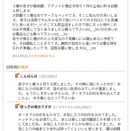
３歳の息子が扁桃腺、アデノイド摘出手術で７月の上旬に約９日間
入院します。
大部屋で３歳なのでサークルベッドです。そこに私も付き添いしま
す。 息子は活発でやんちゃなので狭いベッドでの９日はとても苦痛
だと思います(>_<) そこで入院生活をした方で役に立った物やこれ
は必ず用意してなどありましたら教えて下さいm(_ _)m 付き添いの
必需品なども教えて下さいm(_ _)m
息子が帰ると騒がれたら大変なので見舞いには誰も来ない予定で
す。９日間私と二人きりです。病院が自宅から遠いので必要な物を
忘れず準備したいです。回答お願い致しますm(_ _)m
|
2011/06/11
の他の相談を見る
回答順
|
新着順
こんばんは
| 2011/06/11
息子が１歳３ヶ月で入院しました。 その時に役にたったのが、お
気に入りの玩具です。音の出ない玩具のみでしたが重宝しまし
た。 もう少し大きいお子さんは、ポータブルDVDを持ち込んでま
したよ。 お大事になさって下さいね
甥っ子の場合ですが
さくやママさん | 2011/06/11
ポータブルDVDをもたせて、お気に入りのDVDをみせてました。
ヘッドホンも必須でした。 あとは新しい幼児雑誌とかを買ったり
してましたね。 お気に入りのカードとかも持ちこんでました。 お
気に入りの絵本とかあれば持ってくといいと思います。 服は前開