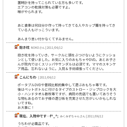
置時計を持ってこられている方も多いです。
エアコンの乾燥対策も必要ですよ。
喉がやられます。
あと食事は何日分か作って持ってきてる人やカップ麺を持ってき
ている人もけっこういます。
あんまり思い付かなくてすみません。
抱き枕
NOKOさん | 2011/06/12
抱き枕を持っていき、サークルに頭をぶつけないようにクッショ
ンとして使いました。お気に入りのおもちゃやDVD。あとお子さ
んが院内ではくスリッパやサンダルは必須です。ママのスキンケ
ア用品、忘れないように。入院＆手術頑張ってください。
こんにちわ
| 2011/06/12
ポータブルDVDや普段比較的集中して遊ぶおもちゃ等です。
後はペットボトルに付けるタイプのストロー・ジップロックを大
小・ハンドタオル数枚等ですが、病院の売店でも置いてありそう
な物もあるのでお子様の遊び系を充実させた方がいいかもしれな
いですね。
お大事に！
現在、入院中です…f^_^;
みくみずちゃんさん | 2011/06/12
うちわが必需品です。