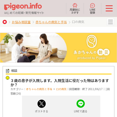
月齢別に
LINE
さがす
登録
はじめての妊娠・育児情報サイト
口の病気
お悩み相談室
赤ちゃんの病気と手当
MENU
相談
３歳の息子が入院します。入院生活に役だった物はあります
か？
カテゴリー：
赤ちゃんの病気と手当
>
口の病気
｜回答期限：終了 2011/06/17｜ | 回
答数(26)
ポストする
LINEで送る