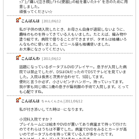
ｯﾌﾟ)｣｢痛い(泣き顔)｣｢ﾄｲﾚ(便器)｣の絵を書いたｶｰﾄﾞを念のために用
意しました。
頑張ってください☆
こんばんは
| 2011/06/12
私が子供の頃入院したとき、お母さん自身が退屈しないように、
趣味のものを持ってきている人もいました。たとえば、編み物や
塗り絵です。病院で借りることができますが、タオルは結構いろ
んなものに使いました。ビニール袋も結構使いました。
お大事になさってください。
こんばんわ
| 2011/06/12
話題になっているポータブルDVDプレイヤー。息子が入院した病
院では禁止でしたが、DSはOkだったのでDSでテレビを見ていま
した。入院は長男と次男が合わせて、5回してます。
便利と言うか必ず、小さいピンチハンガー。持っていってます。
我が家も同じ頃に1歳の息子が扁桃腺の手術で入院します。とって
も心配ですね。
こんばんは
ちゃんくんさん | 2011/06/12
私が付き添いしてた時は…になります。
小児科入院ですか？
プレイルームには絵本やDVDが置いてあり病室まで持って行けた
のでそれらはうちは不要でした。病室でDVDをみるとカードが高
いのでポータブルのを持って来ている人が多かったです。
あとはゲームをしている子は多かったです。