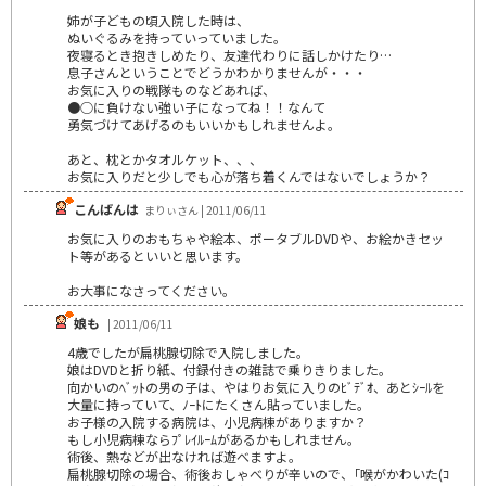
姉が子どもの頃入院した時は、
ぬいぐるみを持っていっていました。
夜寝るとき抱きしめたり、友達代わりに話しかけたり…
息子さんということでどうかわかりませんが・・・
お気に入りの戦隊ものなどあれば、
●○に負けない強い子になってね！！なんて
勇気づけてあげるのもいいかもしれませんよ。
あと、枕とかタオルケット、、、
お気に入りだと少しでも心が落ち着くんではないでしょうか？
こんばんは
まりぃさん | 2011/06/11
お気に入りのおもちゃや絵本、ポータブルDVDや、お絵かきセッ
ト等があるといいと思います。
お大事になさってください。
娘も
| 2011/06/11
4歳でしたが扁桃腺切除で入院しました。
娘はDVDと折り紙、付録付きの雑誌で乗りきりました。
向かいのﾍﾞｯﾄの男の子は、やはりお気に入りのﾋﾞﾃﾞｵ、あとｼｰﾙを
大量に持っていて、ﾉｰﾄにたくさん貼っていました。
お子様の入院する病院は、小児病棟がありますか？
もし小児病棟ならﾌﾟﾚｲﾙｰﾑがあるかもしれません。
術後、熱などが出なければ遊べますよ。
扁桃腺切除の場合、術後おしゃべりが辛いので、｢喉がかわいた(ｺ