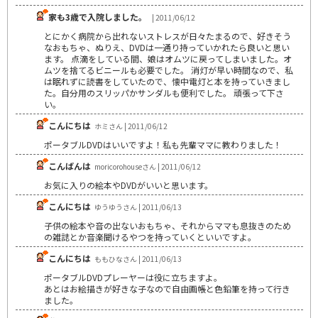
家も3歳で入院しました。
| 2011/06/12
とにかく病院から出れないストレスが日々たまるので、好きそう
なおもちゃ、ぬりえ、DVDは一通り持っていかれたら良いと思い
ます。 点滴をしている間、娘はオムツに戻ってしまいました。オ
ムツを捨てるビニールも必要でした。 消灯が早い時間なので、私
は眠れずに読書をしていたので、懐中電灯と本を持っていきまし
た。自分用のスリッパかサンダルも便利でした。 頑張って下さ
い。
こんにちは
ホミさん | 2011/06/12
ポータブルDVDはいいですよ！私も先輩ママに教わりました！
こんばんは
moricorohouseさん | 2011/06/12
お気に入りの絵本やDVDがいいと思います。
こんにちは
ゆうゆうさん | 2011/06/13
子供の絵本や音の出ないおもちゃ、それからママも息抜きのため
の雑誌とか音楽聞けるやつを持っていくといいですよ。
こんにちは
ももひなさん | 2011/06/13
ポータブルDVDプレーヤーは役に立ちますよ。
あとはお絵描きが好きな子なので自由画帳と色鉛筆を持って行き
ました。