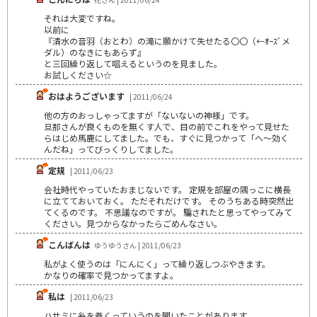
それは大変ですね。
以前に
『清水の音羽（おとわ）の滝に願かけて失せたる〇〇（←ｵｰｽﾞメ
ダル）のなきにもあらず』
と三回繰り返して唱えるというのを見ました。
お試しください☆
おはようございます
| 2011/06/24
他の方のおっしゃってますが「ないないの神様」です。
旦那さんが良くものを無くす人で、目の前でこれをやって見せた
らはじめ馬鹿にしてました。でも、すぐに見つかって「へ～効く
んだね」ってびっくりしてました。
定規
| 2011/06/23
会社時代やっていたおまじないです。 定規を部屋の隅っこに横長
に立てておいておく。 ただそれだけです。 そのうちある時突然出
てくるのです。 不思議なのですが。 騙されたと思ってやってみて
ください。見つからなかったらごめんなさい。
こんばんは
ゆうゆうさん | 2011/06/23
私がよく使うのは「にんにく」って繰り返しつぶやきます。
かなりの確率で見つかってますよ。
私は
| 2011/06/23
ハサミに糸を巻くっていうのを聞いたことがあります。