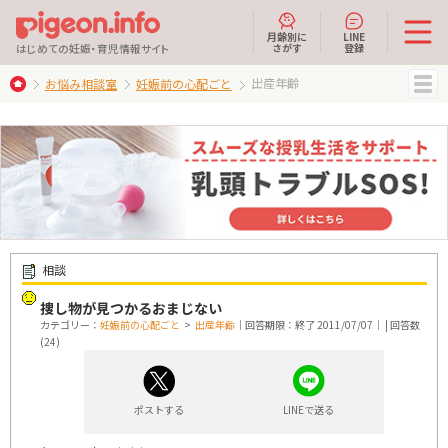
月齢別に
LINE
さがす
登録
はじめての妊娠・育児情報サイト
出産年齢
お悩み相談室
妊娠前の心配ごと
MENU
相談
捜し物が見つかるおまじない
カテゴリー：
妊娠前の心配ごと
>
出産年齢
｜回答期限：終了 2011/07/07｜ | 回答数
(24)
ポストする
LINEで送る