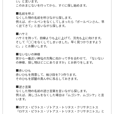
い」と言います。
このおまじないを行ってから、すぐに探し始めます。
■名前を呼ぶ
なくした物の名前を呼びながら探します。
例えば、ボールペンをなくしてしまったら「ポールペンさん、早
く出てきて」と言いながら探します。
■ハサミ
ハサミを持って、目線よりも上に上げて、刃先も上に向けます。
そして「○○をなくしてしまいました。早く見つかりますよう
に。」とお願いします。
■ないないの神様
家から一番近い神社の方角に向かって手を合わせて、「ないない
の神様、探し物はどこにありますか」とお祈りをします。
■赤いひも
赤いひもを用意して、結び目を7つ作ります。
そのひもを部屋の真ん中に吊るしておきます。
■逆さ言葉
なくした物の名前の逆さ言葉を言いながら探します。
例えば、消しゴムをなくした場合は「ムゴシケ、ムゴシケ」と言
います。
■ロケス・ピラトス・ゾトアス・トリタス・クリサタニトス
「ロケス・ピラトス・ゾトアス・トリタス・クリサタニトス」と