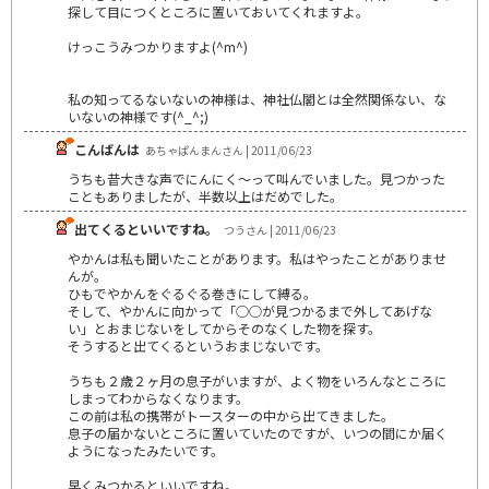
探して目につくところに置いておいてくれますよ。
けっこうみつかりますよ(^m^)
私の知ってるないないの神様は、神社仏閣とは全然関係ない、な
いないの神様です(^_^;)
こんばんは
あちゃぱんまんさん | 2011/06/23
うちも昔大きな声でにんにく～って叫んでいました。見つかった
こともありましたが、半数以上はだめでした。
出てくるといいですね。
つうさん | 2011/06/23
やかんは私も聞いたことがあります。私はやったことがありませ
んが。
ひもでやかんをぐるぐる巻きにして縛る。
そして、やかんに向かって「○○が見つかるまで外してあげな
い」とおまじないをしてからそのなくした物を探す。
そうすると出てくるというおまじないです。
うちも２歳２ヶ月の息子がいますが、よく物をいろんなところに
しまってわからなくなります。
この前は私の携帯がトースターの中から出てきました。
息子の届かないところに置いていたのですが、いつの間にか届く
ようになったみたいです。
早くみつかるといいですね。