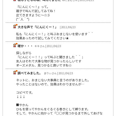
『にんにく～！』って。
親子で叫んで試してみてね！
出てきますように～☆彡
(*´人｀*)
大きな声で「にんにくー！」
| 2011/06/23
私も「にんにくー！」と叫ぶおまじないを使います＾＾
効果あったので試してみてください★
確か・・・
キキさん | 2011/06/23
探しながら
「にんにくー！！」って叫ぶと聞きました＾＾；
友人はそれで大事な物が見つかったらしいです
オーズメダル、見つかると良いですね☆
調べてみました。
まりぃさん | 2011/06/23
ネットに、おまじない大事典と言うのがありました。
やったことはないので、効果はわかりませんが…
コピペです。
↓↓↓
■やかん
ひもを使ってやかんをぐるぐる巻きにして縛ります。
そして、やかんに向かって「○○が見つかるまで外してあげな