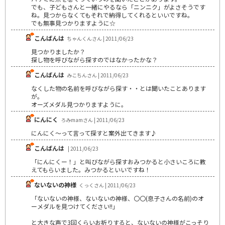
でも、子どもさんと一緒にやるなら「ニンニク」がよさそうです
ね。見つからなくてもそれで納得してくれるといいですね。
でも無事見つかりますように☆
こんばんは
ちゃんくんさん | 2011/06/23
見つかりましたか？
探し物を呼びながら探すのではなかったかな？
こんばんは
みこちんさん | 2011/06/23
なくした物の名前を呼びながら探す・・とは聞いたことあります
が。
オーズメダル見つかりますように。
にんにく
ろみmamさん | 2011/06/23
にんにく～って言って探すと案外出てきます♪
こんばんは
| 2011/06/23
「にんにくー！」と叫びながら探すおみつかると小さいころに教
えてもらいました。みつかるといいですね！
ないないの神様
くっくさん | 2011/06/23
「ないないの神様、ないないの神様、〇〇(息子さんの名前)のオ
ーメダルを見つけてください!!」
と大きな声で3回くらいお祈りすると、ないないの神様がこっそり