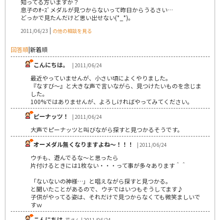
知ってる方いますか？
息子のｵｰｽﾞメダルが見つからないって昨日からうるさい…
どっかで見たんだけど思い出せない(*_*)。
|
2011/06/23
の他の相談を見る
回答順
|
新着順
こんにちは。
| 2011/06/24
最近やっていませんが、小さい頃によくやりました。
『なすび～』と大きな声で言いながら、見つけたいものを念じま
した。
100%ではありませんが、よろしければやってみてください。
ピーナッツ！
| 2011/06/24
大声でピーナッツと叫びながら探すと見つかるそうです。
オーメダル無くなりますよね～！！！
| 2011/06/24
ウチも、遊んでるな～と思ったら
片付けるときには1枚ない・・・って事が多々あります＾＾
「ないないの神様…」と唱えながら探すと見つかる。
と聞いたことがあるので、ウチではいつもそうしてます♪
子供がやってる姿は、それだけで見つからなくても微笑ましいで
すｗ
こんにちは
花さん | 2011/06/24