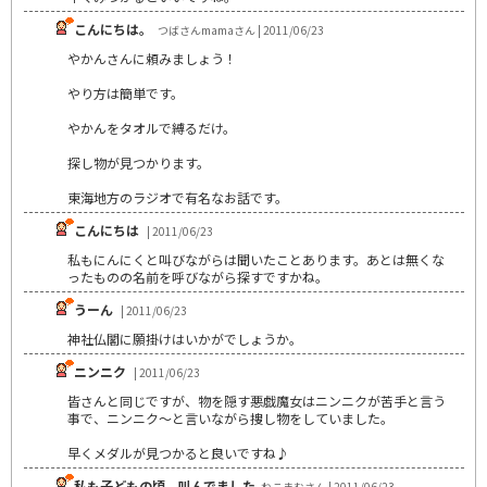
こんにちは。
つばさんmamaさん | 2011/06/23
やかんさんに頼みましょう！
やり方は簡単です。
やかんをタオルで縛るだけ。
探し物が見つかります。
東海地方のラジオで有名なお話です。
こんにちは
| 2011/06/23
私もにんにくと叫びながらは聞いたことあります。あとは無くな
ったものの名前を呼びながら探すですかね。
うーん
| 2011/06/23
神社仏閣に願掛けはいかがでしょうか。
ニンニク
| 2011/06/23
皆さんと同じですが、物を隠す悪戯魔女はニンニクが苦手と言う
事で、ニンニク～と言いながら捜し物をしていました。
早くメダルが見つかると良いですね♪
私も子どもの頃、叫んでました
ねこまむさん | 2011/06/23