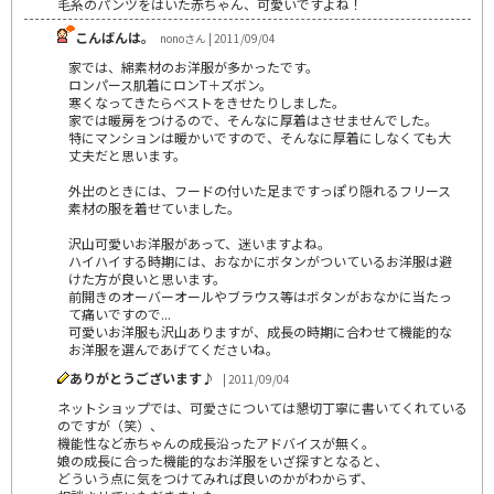
毛糸のパンツをはいた赤ちゃん、可愛いですよね！
こんばんは。
nonoさん | 2011/09/04
家では、綿素材のお洋服が多かったです。
ロンパース肌着にロンT＋ズボン。
寒くなってきたらベストをきせたりしました。
家では暖房をつけるので、そんなに厚着はさせませんでした。
特にマンションは暖かいですので、そんなに厚着にしなくても大
丈夫だと思います。
外出のときには、フードの付いた足まですっぽり隠れるフリース
素材の服を着せていました。
沢山可愛いお洋服があって、迷いますよね。
ハイハイする時期には、おなかにボタンがついているお洋服は避
けた方が良いと思います。
前開きのオーバーオールやブラウス等はボタンがおなかに当たっ
て痛いですので...
可愛いお洋服も沢山ありますが、成長の時期に合わせて機能的な
お洋服を選んであげてくださいね。
ありがとうございます♪
| 2011/09/04
ネットショップでは、可愛さについては懇切丁寧に書いてくれている
のですが（笑）、
機能性など赤ちゃんの成長沿ったアドバイスが無く。
娘の成長に合った機能的なお洋服をいざ探すとなると、
どういう点に気をつけてみれば良いのかがわからず、