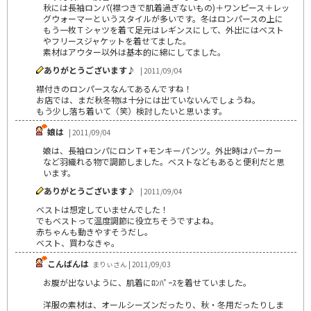
秋には長袖ロンパ(襟つきで肌着過ぎないもの)＋ワンピース＋レッ
グウォーマーというスタイルが多いです。冬はロンパースの上に
もう一枚Ｔシャツを着て足元はレギンスにして、外出にはベスト
やフリースジャケットを着せてました。
素材はアウター以外は基本的に綿にしてました。
ありがとうございます♪
| 2011/09/04
襟付きのロンパースなんてあるんですね！
お店では、まだ秋冬物は十分には出ていないんでしょうね。
もう少し落ち着いて（笑）検討したいと思います。
娘は
| 2011/09/04
娘は、長袖ロンパにロンＴ+モンキーパンツ。外出時はパーカー
など羽織れる物で調節しました。ベストなどもあると便利だと思
います。
ありがとうございます♪
| 2011/09/04
ベストは想定していませんでした！
でもベストって温度調節に役立ちそうですよね。
赤ちゃんも動きやすそうだし。
ベスト、買わなきゃ。
こんばんは
まりぃさん | 2011/09/03
お腹が出ないように、肌着にﾛﾝﾊﾟｰｽを着せていました。
洋服の素材は、オールシーズンだったり、秋・冬用だったりしま