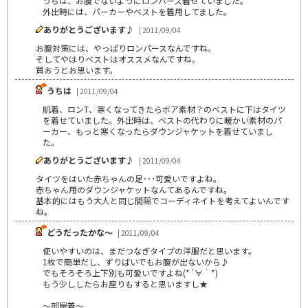
うちは、お腹でないようにロンパース着せていました。
外出時には、パーカーやベストを着用してました。
ありがとうございます♪
| 2011/09/04
お腹対策には、やっぱりロンパースなんですね。
そしてやはりベストはオススメなんですね。
買おうとお思います。
うちは
| 2011/09/04
肌着、ロンT、寒くなってきたらボア素材？のベストに下はタイツ
を着せていました。外出時は、ベストの代わりに暖かい素材のパ
ーカー、もっと寒くなったらダウンジャケットを着せていまし
た。
ありがとうございます♪
| 2011/09/04
タイツをはいた赤ちゃんの足･･･可愛いですよね。
赤ちゃん用のダウンジャケットなんてあるんですね。
基本的にはもう大人と同じ間隔でコーディネイトを考えてよいんです
ね。
どうだったかな～
| 2011/09/04
使いやすいのは、まだつなぎタイプの洋服だと思います。
1枚で簡単だし、ずりばいでもお腹が出ないから♪
でもそろそろ上下別も可愛いですよね(*´∀｀*)
もう少ししたらお座りもすると思いますし★
～部屋着～