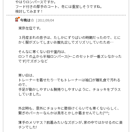
やはりロンパースですか。
フード付きの厚手のコート、冬には重宝しそうですね。
検討してみます！
今晩は☆
| 2011/09/04
東京在住です。
３月産まれの息子は、たしかにずりばいの時期だったので、とに
かく服がズレてしまいお腹丸出しでズリズリしていたため…
そんなに寒くない日や室内は､
ロンＴの上から半袖ロンパース(←このセットが一番ズレなかった
です)でズボンなど
寒い日は、
トレーナーを着せたり…でもトレーナーは袖口が離乳食で汚れる
ので、
手足が動かしやすい＆腕捲りしやすいように、チョッキをプラス
していました。
外出時も、意外にチョッキに膝掛けくらいでも寒くないらしく、
繋ぎのパーカーなんかは真冬とかしか着ませんでした(^^;
薄手のメリヤス？肌着みたいなズボンが､家の中ではかせるのに楽
チンでした!