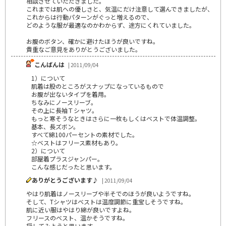
相談させていただきました。
これまでは肌への優しさと、気温にだけ注意して選んできましたが、
これからは行動パターンがぐっと増えるので、
どのような服が最適なのかわからず、途方にくれていました。
お腹のボタン、確かに避けたほうが良いですね。
貴重なご意見をありがとうございました。
こんばんは
| 2011/09/04
1）について
肌着は股のところがスナップになっているもので
お腹が出ないタイプを着用。
ちなみにノースリーブ。
その上に長袖Ｔシャツ。
もっと寒そうなときはさらに一枚もしくはベストで体温調整。
基本、長ズボン。
すべて綿100パーセントの素材でした。
☆ベストはフリース素材もあり。
2）について
部屋着プラスジャンパー。
こんな感じだったと思います。
ありがとうございます♪
| 2011/09/04
やはり肌着はノースリーブや半そでのほうが良いようですね。
そして、Tシャツはベストは温度調節に重宝しそうですね。
肌に近い服はやはり綿が良いですよね。
フリースのベスト、温かそうですね。
探してみようと思います。