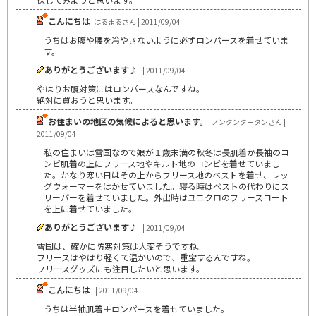
こんにちは
はるまるさん | 2011/09/04
うちはお腹や腰を冷やさないように必ずロンパースを着せていま
す。
ありがとうございます♪
| 2011/09/04
やはりお腹対策にはロンパースなんですね。
絶対に買おうと思います。
お住まいの地区の気候によると思います。
ノンタンタータンさん |
2011/09/04
私の住まいは雪国なので娘が１歳未満の秋冬は長肌着か長袖のコ
ンビ肌着の上にフリース地やキルト地のコンビを着せていまし
た。かなり寒い日はその上からフリース地のベストを着せ、レッ
グウォーマーをはかせていました。寝る時はベストの代わりにス
リーパーを着せていました。外出時はユニクロのフリースコート
を上に着せていました。
ありがとうございます♪
| 2011/09/04
雪国は、確かに防寒対策は大変そうですね。
フリースはやはり軽くて温かいので、重宝するんですね。
フリースグッズにも注目したいと思います。
こんにちは
| 2011/09/04
うちは半袖肌着＋ロンパースを着せていました。