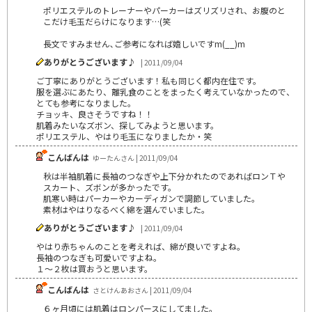
ポリエステルのトレーナーやパーカーはズリズリされ、お腹のと
こだけ毛玉だらけになります…(笑
長文ですみません､ご参考になれば嬉しいですm(__)m
ありがとうございます♪
| 2011/09/04
ご丁寧にありがとうございます！私も同じく都内在住です。
服を選ぶにあたり、離乳食のことをまったく考えていなかったので、
とても参考になりました。
チョッキ、良さそうですね！！
肌着みたいなズボン、探してみようと思います。
ポリエステル、やはり毛玉になりましたか・笑
こんばんは
ゆーたんさん | 2011/09/04
秋は半袖肌着に長袖のつなぎや上下分かれたのであればロンＴや
スカート、ズボンが多かったです。
肌寒い時はパーカーやカーディガンで調節していました。
素材はやはりなるべく綿を選んでいました。
ありがとうございます♪
| 2011/09/04
やはり赤ちゃんのことを考えれば、綿が良いですよね。
長袖のつなぎも可愛いですよね。
１～２枚は買おうと思います。
こんばんは
さとけんあおさん | 2011/09/04
６ヶ月頃には肌着はロンパースにしてました。