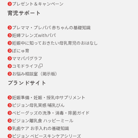
プレゼント＆キャンペーン
育児サポート
プレママ・プレパパ 赤ちゃんの基礎知識
妊婦フレンズwithパパ
妊娠中に知っておきたい母乳育児のおはなし
ぼにゅ育
ママパパグラフ
コモドライフ
お悩み相談室（掲示板）
ブランドサイト
妊娠準備・妊娠・授乳中サプリメント
ピジョン母乳実感 哺乳びん
ベビーグッズの洗浄・消毒・除菌ガイド
ピジョン離乳食 ハッピーミール
乳歯ケア お手入れの基礎知識
ピジョン ベビースキンケアシリーズ