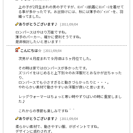
上の子が2月生まれの男の子ですが、ﾛﾝﾊﾟｰｽ肌着にﾛﾝﾊﾟｰｽを着せて
る事が多かったです。お出掛けには、秋には薄手のｼﾞｬﾝﾊﾞｰを、羽
織ってました。
ありがとうございます♪
| 2011/09/04
ロンパースはやはり万能ですね。
薄手のパーカー、確かに便利そうですね。
是非検討したいと思います！
こんにちは☆
| 2011/09/04
次男が４月産まれで９月頃は５ヶ月位でした。
その時は家ではロンパースが多かったです。
ズリバイをはじめると上下別々のお洋服だとおなかが出ちゃった
り、
ロンパースでも小さすぎると動きづらかったりと・・・。
やわらかい素材で動きやすいお洋服が良いと思います。
レッグウォーマーはちょっと寒い時やずりばいの時に重宝しまし
た♪
これからの季節も楽しみですね＾＾
ありがとうございます♪
| 2011/09/04
柔らかい素材で、動きやすい服、がポイントですね。
デザインに惑わされず、