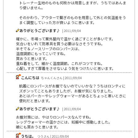
トレーナー生地のものも何枚かは用意しますが、うちではあんま
り使いません。
そのかわり、アウターで繋ぎのものを用意して外との気温差をう
まく調整していった方が良いように思います。
ありがとうございます♪
| 2011/09/04
確かに、冬場って案外屋内で温かく過ごすことが多いです。
気合いをいれて防寒具を買う必要はなさそうですね。
半そで＆ノースリーブのロンパースは、
温度調節にもってこいですね。
買おうと思います。
重ね着をして、細かく温度調節。これがコツですね。
心配しすぎて厚着をさせないよう気をつけたいと思います。
こんにちは
ちゃんくんさん | 2011/09/04
肌着にロンパースがお腹でないのでいいかな？うちはロンティに
ズボンってこともありましたが、お腹が気になりました。
あとはパーカーやレッグウォーマーがあるとちょっと寒いときに
便利だと思います。
ありがとうございます♪
| 2011/09/04
お腹対策には、やはりロンパースなんですね。
レッグウォーマーの温かさには、妊娠中に感動しました。
娘にも買おうと思います。
うちは。
つうさん | 2011/09/04