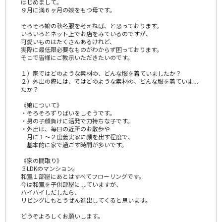
はじめまして。
９月に満６ヶ月の娘をもつ母です。
そろそろ娘の秋冬服を考えねば、と思っております。
いろいろとネット上でお店をみているのですが、
可愛いものはたくさんあるけれど、
実際に最低限必要なものがわからず困っております。
そこで皆様にご教示いただきたいのです。
１）家ではどのような素材の、どんな服を着ていましたか？
２）外出の際には、ではどのような素材の、どんな服を着ていまし
たか？
《娘について》
・そろそろずりばいをしそうです。
・男の子顔負けに活発で力持ちな子です。
・外出は、毎日の近所のお散歩や
月に１～２度義実家に顔を出す程度で、
基本的に家で過ごす時間が多いです。
《家の間取り》
３LDKのマンション。
和室１部屋にあとはすべてフローリングです。
今は和室を子供部屋にしていますが、
ハイハイしだしたら、
リビングにもとうぜん進出してくると思います。
どうぞよろしくお願いします。