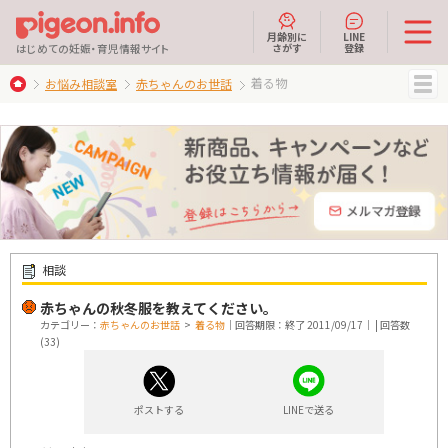
月齢別に
LINE
さがす
登録
はじめての妊娠・育児情報サイト
着る物
お悩み相談室
赤ちゃんのお世話
MENU
相談
赤ちゃんの秋冬服を教えてください。
カテゴリー：
赤ちゃんのお世話
>
着る物
｜回答期限：終了 2011/09/17｜ | 回答数
(33)
ポストする
LINEで送る