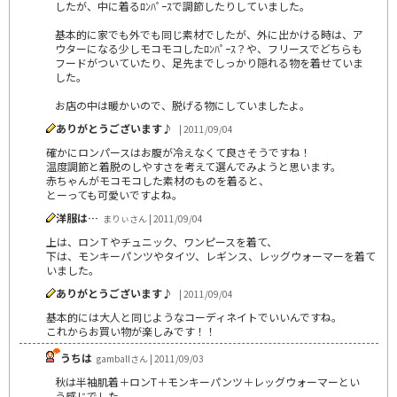
したが、中に着るﾛﾝﾊﾟｰｽで調節したりしていました。
基本的に家でも外でも同じ素材でしたが、外に出かける時は、ア
ウターになる少しモコモコしたﾛﾝﾊﾟｰｽ？や、フリースでどちらも
フードがついていたり、足先までしっかり隠れる物を着せていま
した。
お店の中は暖かいので、脱げる物にしていましたよ。
ありがとうございます♪
| 2011/09/04
確かにロンパースはお腹が冷えなくて良さそうですね！
温度調節と着脱のしやすさを考えて選んでみようと思います。
赤ちゃんがモコモコした素材のものを着ると、
とーっても可愛いですよね。
洋服は…
まりぃさん | 2011/09/04
上は、ロンＴやチュニック、ワンピースを着て、
下は、モンキーパンツやタイツ、レギンス、レッグウォーマーを着て
いました。
ありがとうございます♪
| 2011/09/04
基本的には大人と同じようなコーディネイトでいいんですね。
これからお買い物が楽しみです！！
うちは
gamballさん | 2011/09/03
秋は半袖肌着＋ロンT＋モンキーパンツ＋レッグウォーマーとい
う感じでした。