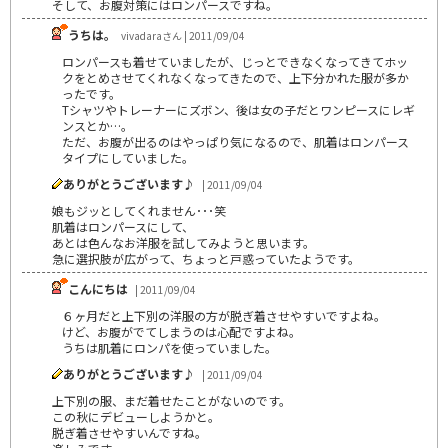
そして、お腹対策にはロンパースですね。
うちは。
vivadaraさん | 2011/09/04
ロンパースも着せていましたが、じっとできなくなってきてホッ
クをとめさせてくれなくなってきたので、上下分かれた服が多か
ったです。
Tシャツやトレーナーにズボン、後は女の子だとワンピースにレギ
ンスとか…。
ただ、お腹が出るのはやっぱり気になるので、肌着はロンパース
タイプにしていました。
ありがとうございます♪
| 2011/09/04
娘もジッとしてくれません･･･笑
肌着はロンパースにして、
あとは色んなお洋服を試してみようと思います。
急に選択肢が広がって、ちょっと戸惑っていたようです。
こんにちは
| 2011/09/04
６ヶ月だと上下別の洋服の方が脱ぎ着させやすいですよね。
けど、お腹がでてしまうのは心配ですよね。
うちは肌着にロンパを使っていました。
ありがとうございます♪
| 2011/09/04
上下別の服、まだ着せたことがないのです。
この秋にデビューしようかと。
脱ぎ着させやすいんですね。