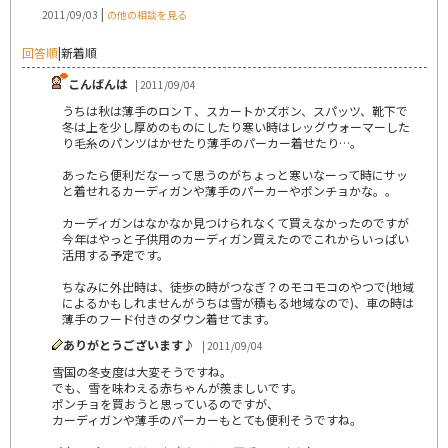
|
2011/09/03
の他の相談を見る
回答順
|
新着順
こんばんは
| 2011/09/04
うちは秋は薄手のロンＴ、スカートかズボン、スパッツ、靴下で
冬は上を少し厚めのものにしたり寒い時はレッグウォーマーした
り毛糸のパンツはかせたり薄手のパーカー着せたり…。
あったら便利だなーって思うのがちょっと寒いなーって時にサッ
と着せれるカーディガンや薄手のパーカーやポンチョかな。。
カーディガンはなかなか見つけられなくて買えなかったのですが
今年はやっと子供用のカーディガン買えたのでこれからいっぱい
活用する予定です。
ちなみに外出時は、徒歩の時がつなぎ？のモコモコのやつで(地域
によるかもしれませんがうちは雪が積もる地域なので)、車の時は
薄手のフード付きのダウン着せてます。
ありがとうございます♪
| 2011/09/04
雪国の冬支度は大変そうですね。
でも、雪を味わえる赤ちゃんが羨ましいです。
ポンチョを買おうと思っているのですが、
カーディガンや薄手のパーカーもとても便利そうですね。