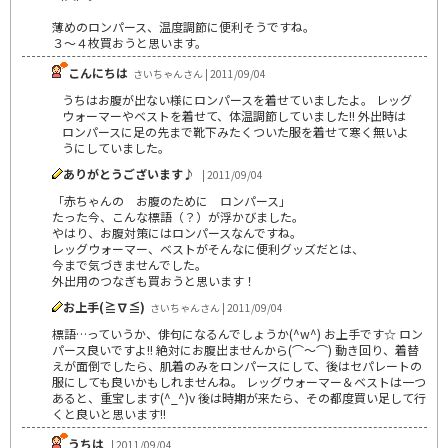
薄めのロンパース、温度調節に便利そうですね。
３～４枚買おうと思います。
こんにちは
さいちゃんさん | 2011/09/04
うちはお腹が出ない様にロンパースを着せていましたよ。 レッグ
ウォーマーやベストを着せて、体温調節していました!! 外出時は
ロンパースに足の先まで靴下みたくついた服を着せて寒く無いよ
うにしていました。
ありがとうございます♪
| 2011/09/04
「赤ちゃんの お腹のために ロンパース」
たった今、こんな標語（？）が浮かびました。
やはり、お腹対策にはロンパースなんですね。
レッグウォーマー、ベストがそんなに便利グッズだとは、
今まで気づきませんでした。
外出用のつなぎも買おうと思います！
お上手(≧∇≦)
さいちゃんさん | 2011/09/04
標語…っていうか、俳句になるんでしょうか(^w^) お上手です☆ ロン
パース良いですよ!! 絶対にお腹出ませんから(⌒～⌒) 動き回り、着替
えが面倒でしたら、肌着のみをロンパースにして、後はセパレートの
服にしても良いかもしれませんね。 レッグウォーマー＆ベストは一つ
あると、重宝します(^_^)v 後は時期が来たら、その都度買い足して行
くと良いと思います!!
うちは
| 2011/09/04