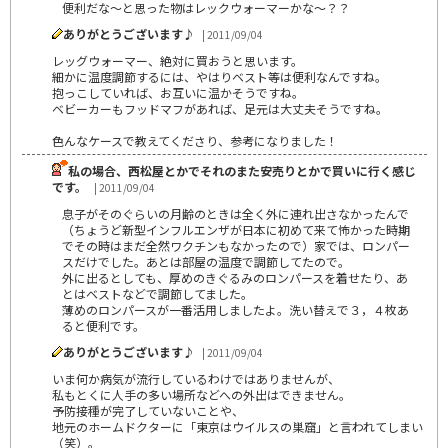
便利だな～と思った物はレックウォーマーかな～？？
ありがとうございます♪
| 2011/09/04
レッグウォーマー、絶対に買おうと思います。
細かに温度調節するには、やはりベスト等は便利なんですね。
抱っこしていれば、お互いに温かそうですね。
ベビーカーもフッドマフがあれば、足元は大丈夫そうですね。
色んなケースで教えてくださり、参考になりました！
私の場合、西松屋とかでそれのまた安売りとかで買いに行く感じ
です。
| 2011/09/04
息子がそのぐらいの月齢のときは全く外に連れ出さなかったんで
（ちょうど新型インフルエンザが日本に初めて来て怖かった時期
でその時はまだ全然ワクチンもなかったので）家では、ロンパー
スだけでした。あとは部屋の温度で調節してたので。
外に出るとしても、厚めのきぐるみのロンパースを着せたり、あ
とはベストなどで調節してました。
薄めのロンパースが一番活用しましたよ。洗い替えで３，４枚あ
ると便利です。
ありがとうございます♪
| 2011/09/04
いま何か病気が流行しているわけではありませんが、
私もとくに人手の多い場所などへの外出はできません。
予防接種が完了していないことや、
地元のホームドクターに「東京はウイルスの巣窟」と言われてしまい
（笑）。