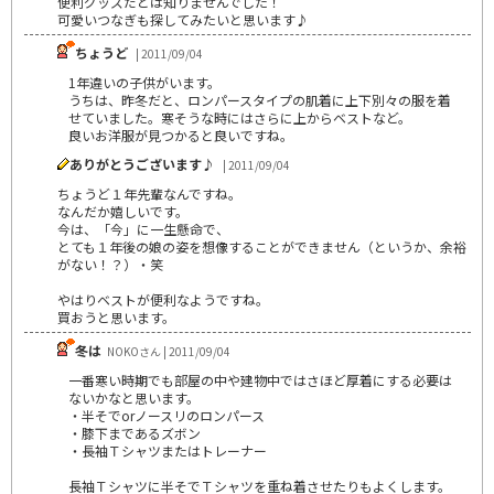
便利グッズだとは知りませんでした！
可愛いつなぎも探してみたいと思います♪
ちょうど
| 2011/09/04
1年違いの子供がいます。
うちは、昨冬だと、ロンパースタイプの肌着に上下別々の服を着
せていました。寒そうな時にはさらに上からベストなど。
良いお洋服が見つかると良いですね。
ありがとうございます♪
| 2011/09/04
ちょうど１年先輩なんですね。
なんだか嬉しいです。
今は、「今」に一生懸命で、
とても１年後の娘の姿を想像することができません（というか、余裕
がない！？）・笑
やはりベストが便利なようですね。
買おうと思います。
冬は
NOKOさん | 2011/09/04
一番寒い時期でも部屋の中や建物中ではさほど厚着にする必要は
ないかなと思います。
・半そでorノースリのロンパース
・膝下まであるズボン
・長袖Ｔシャツまたはトレーナー
長袖Ｔシャツに半そでＴシャツを重ね着させたりもよくします。