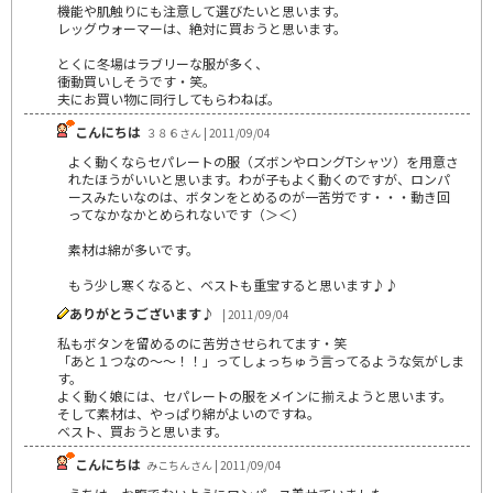
機能や肌触りにも注意して選びたいと思います。
レッグウォーマーは、絶対に買おうと思います。
とくに冬場はラブリーな服が多く、
衝動買いしそうです・笑。
夫にお買い物に同行してもらわねば。
こんにちは
３８６さん | 2011/09/04
よく動くならセパレートの服（ズボンやロングTシャツ）を用意さ
れたほうがいいと思います。わが子もよく動くのですが、ロンパ
ースみたいなのは、ボタンをとめるのが一苦労です・・・動き回
ってなかなかとめられないです（＞＜）
素材は綿が多いです。
もう少し寒くなると、ベストも重宝すると思います♪♪
ありがとうございます♪
| 2011/09/04
私もボタンを留めるのに苦労させられてます・笑
「あと１つなの～～！！」ってしょっちゅう言ってるような気がしま
す。
よく動く娘には、セパレートの服をメインに揃えようと思います。
そして素材は、やっぱり綿がよいのですね。
ベスト、買おうと思います。
こんにちは
みこちんさん | 2011/09/04