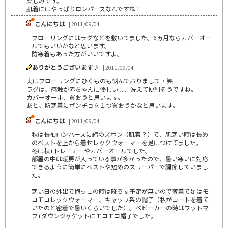
楽しみです。
肌着にはやっぱりロンパースなんですね！
こんにちは
| 2011/09/04
フローリングにはラグなどを敷いてました。6ヵ月ならカバーオー
ルでもいいかなと思います。
防寒着もあった方がいいですよ。
ありがとうございます♪
| 2011/09/04
実はフローリングにひくものも悩んでおりまして・笑
ラグは、感触が赤ちゃんに優しいし、洗えて便利そうですね。
カバーオール、買おうと思います。
あと、防寒着にポンチョを１つ買おうかなと思います。
こんにちは
| 2011/09/04
秋は長袖ロンパースに綿のズボン（肌着？）で、肌寒い時は長め
のベストを上から着せレックウォーマーを足につけてました。
冬は秋+トレーナーやカバーオールでした。
部屋の中は暖房が入っている事が多かったので、暑い寒いに対応
できるように簡単にベストや短めのスリーパーで調節していまし
た。
寒い日の外出で抱っこの時は降ろす予定が無いので薄着で足はモ
コモコレックウォーマー、キャップ系の帽子（私がコートを着て
いたのと密着で暑いくらいでした）。ベビーカーの時はフットマ
フ+ダウンジャケットにモコモコ帽子でした。