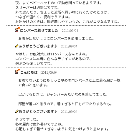
夜、よくベビーベッドの中で動き回っているようです。
スリーパーは必需品ですね。
外で遊んだり、ちょっと近所へ買い物に行くだけのときは、
つなぎが温かく、便利そうですね。
お出かけのときは、脱ぎ着しやすいもの、これがコツなんですね。
ロンパース着せてました
| 2011/09/04
お腹が出ないようにロンパースを愛用しました。
ありがとうございます♪
| 2011/09/04
やはり、お腹対策にはロンパースなんですね。
ロンパースは本当に色んなデザインがあるので、
選ぶのも楽しいですね。
こんにちは
| 2011/09/04
お腹でないようにちょっと厚めのロンパースと上に着る服が一枚
で良いと思います。
出かけるときは、ジャンバーみたいなのを着せてました。
部屋が暑いと思うので、着すぎると汗もがでたりするかも。
ありがとうございます♪
| 2011/09/04
そうですよね。
冬の屋内は案外暑いですよね。
心配しすぎて着せすぎないように気をつけようと思います。