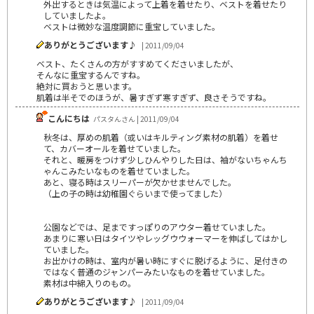
外出するときは気温によって上着を着せたり、ベストを着せたり
していましたよ。
ベストは微妙な温度調節に重宝していました。
ありがとうございます♪
| 2011/09/04
ベスト、たくさんの方がすすめてくださいましたが、
そんなに重宝するんですね。
絶対に買おうと思います。
肌着は半そでのほうが、暑すぎず寒すぎず、良さそうですね。
こんにちは
パスタんさん | 2011/09/04
秋冬は、厚めの肌着（或いはキルティング素材の肌着）を着せ
て、カバーオールを着せていました。
それと、暖房をつけず少しひんやりした日は、袖がないちゃんち
ゃんこみたいなものを着せていました。
あと、寝る時はスリーパーが欠かせませんでした。
（上の子の時は幼稚園ぐらいまで使ってました）
公園などでは、足まですっぽりのアウター着せていました。
あまりに寒い日はタイツやレッグウウォーマーを伸ばしてはかし
ていました。
お出かけの時は、室内が暑い時にすぐに脱げるように、足付きの
ではなく普通のジャンパーみたいなものを着せていました。
素材は中綿入りのもの。
ありがとうございます♪
| 2011/09/04