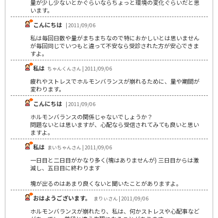
量が少し少ないとかぐらいならちょっと環境の変化ぐらいだと思
います。
こんにちは
| 2011/09/06
私は毎回日数や量がまちまちなので特におかしいとは思いません
が毎回同じでいつもと違って不安なら受診された方が安心できま
すよ。
私は
ちゃんくんさん | 2011/09/06
疲れやストレスでホルモンバランスが崩れるために、量や期間が
変わります。
こんにちは
| 2011/09/06
ホルモンバランスの関係じゃないでしょうか？
問題ないとは思いますが、心配なら受信されてみても良いと思い
ますよ。
私は
まいちゃんさん | 2011/09/06
一日目と二日目がかなり多く(塊はありませんが) 三日目からは激
減し、五日目に終わります
塊が出るのはあまり良くないと聞いたことがありますよ。
おはようございます。
まりぃさん | 2011/09/06
ホルモンバランスが崩れたり、私は、何かストレスや心配事など