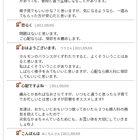
があっても、普段と違う生理になることがあります。
様子見でもいいかな？と思いますが、気になるようなら、一度み
てもらった方が安心だと思います。
恐らく
| 2011/09/06
問題はないと思います。
ご心配ならば、受診をお薦めします。
おはようございます。
つうさん | 2011/09/06
ホルモンのバランスがくずれたりすると、よくそういうことはあ
ると思います。
私はよくそういうことがありますよ。
しばらく様子をみてもいいと思いますが、心配なら婦人科に受診
してもいいと思います。
心配ですよね…
| 2011/09/06
痛みとかあればなおさらですが、いつもと違うと思ったら子育て
でお忙しいとは思いますが診察をオススメします!!
友達は、おかしいとおもいつつ放っておいたら３つも婦人科の病
気を抱えてしまったので…
元気なかぁちゃんでいるためにも、お互い体を大切にしていきま
しょね♪
こんばんは
みこちんさん | 2011/09/06