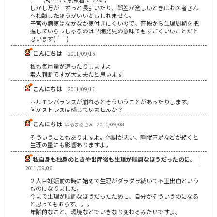
しかし万が一ずっと長引いたり、誤差が激しいときはお医者さん
へ相談したほうがいいかもしれません。
子宮の病気はなかなか気付きにくいので、普段から生理周期を把
握していらっしゃるのは早期発見の意味でもすごくいいことだと
思います(＾＾)
こんにちは
| 2011/09/16
私も毎月量が違ったりしますよ
素人判断ですが大丈夫だと思います
こんにちは
| 2011/09/15
ホルモンバランスが崩れるとそういうことがあったりします。
何かストレスは感じていませんか？
こんにちは
はるまるさん | 2011/09/08
そういうこともありますよ。体調が悪い、睡眠不足などが続くと
生理の量にも影響ありますよ。
私自身も独身のときや出産後も生理が順調なほうだったのに、
|
2011/09/06
２人目妊娠前の時に始めて生理がダラダラ続いて不正出血という
ものになりました。
今まで生理が順調なほうだったために、自分がそういうのになる
と思ってもおらず。。。
年齢的なこと、環境などでいきなり変わるみたいですよ。