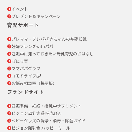
イベント
プレゼント＆キャンペーン
育児サポート
プレママ・プレパパ 赤ちゃんの基礎知識
妊婦フレンズwithパパ
妊娠中に知っておきたい母乳育児のおはなし
ぼにゅ育
ママパパグラフ
コモドライフ
お悩み相談室（掲示板）
ブランドサイト
妊娠準備・妊娠・授乳中サプリメント
ピジョン母乳実感 哺乳びん
ベビーグッズの洗浄・消毒・除菌ガイド
ピジョン離乳食 ハッピーミール