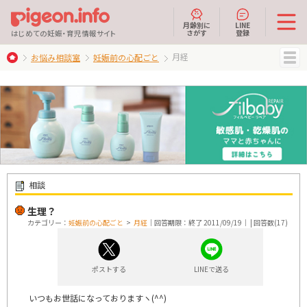
月齢別に
LINE
さがす
登録
はじめての妊娠・育児情報サイト
月経
お悩み相談室
妊娠前の心配ごと
MENU
相談
生理？
カテゴリー：
妊娠前の心配ごと
>
月経
｜回答期限：終了 2011/09/19｜ | 回答数(17)
ポストする
LINEで送る
いつもお世話になっておりますヽ(^^)