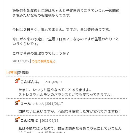
妊娠前も出産後も生理はちゃんと予定日通りにきていつも一週間続
き塊みたいなものも結構多くでます。
今回は２日早く、塊もでません。ですが、量は普通通りです。
今日が本来の予定日で生理３日目？になるのですが生理おわり？と
いうくらいです。
これは普通の生理なのでしょうか？
|
2011/09/05
の他の相談を見る
回答順
|
新着順
こんばんは。
| 2011/09/19
たまに、いつもと違うなってことありますよ。
ストレスやホルモンのバランスとかでも変わってきますよ。
うーん
ホミさん | 2011/09/17
問題ないと思いますが、心配なら受診した方が安心できますね！
こんにちは
| 2011/09/16
私は不順なほうなので、数日の誤差ならあまり気にしていません
(＾＾;A)…って無頓着ですね；