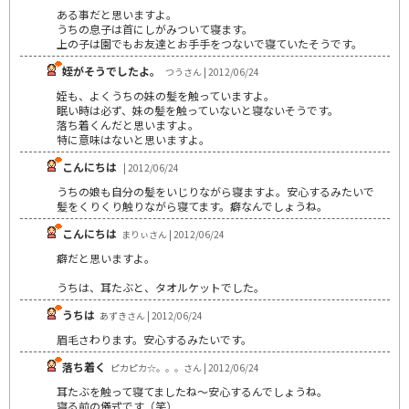
ある事だと思いますよ。
うちの息子は首にしがみついて寝ます。
上の子は園でもお友達とお手手をつないで寝ていたそうです。
姪がそうでしたよ。
つうさん | 2012/06/24
姪も、よくうちの妹の髪を触っていますよ。
眠い時は必ず、妹の髪を触っていないと寝ないそうです。
落ち着くんだと思いますよ。
特に意味はないと思いますよ。
こんにちは
| 2012/06/24
うちの娘も自分の髪をいじりながら寝ますよ。安心するみたいで
髪をくりくり触りながら寝てます。癖なんでしょうね。
こんにちは
まりぃさん | 2012/06/24
癖だと思いますよ。
うちは、耳たぶと、タオルケットでした。
うちは
あずきさん | 2012/06/24
眉毛さわります。安心するみたいです。
落ち着く
ピカピカ☆。。。さん | 2012/06/24
耳たぶを触って寝てましたね～安心するんでしょうね。
寝る前の儀式です（笑）