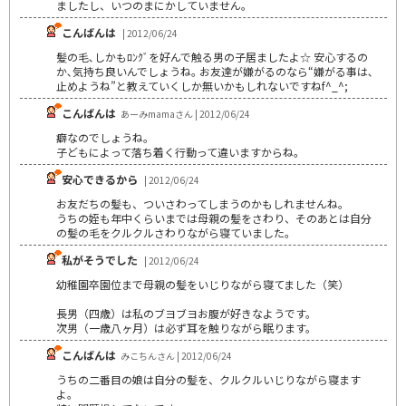
ましたし、いつのまにかしていません。
こんばんは
| 2012/06/24
髪の毛､しかもﾛﾝｸﾞを好んで触る男の子居ましたよ☆ 安心するの
か､気持ち良いんでしょうね｡ お友達が嫌がるのなら“嫌がる事は､
止めようね”と教えていくしか無いかもしれないですねf^_^;
こんばんは
あーみmamaさん | 2012/06/24
癖なのでしょうね。
子どもによって落ち着く行動って違いますからね。
安心できるから
| 2012/06/24
お友だちの髪も、ついさわってしまうのかもしれませんね。
うちの姪も年中くらいまでは母親の髪をさわり、そのあとは自分
の髪の毛をクルクルさわりながら寝ていました。
私がそうでした
| 2012/06/24
幼稚園卒園位まで母親の髪をいじりながら寝てました（笑）
長男（四歳）は私のブヨブヨお腹が好きなようです。
次男（一歳八ヶ月）は必ず耳を触りながら眠ります。
こんばんは
みこちんさん | 2012/06/24
うちの二番目の娘は自分の髪を、クルクルいじりながら寝ます
よ。