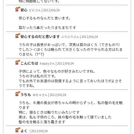
特に問題視してないです。
安心
ビビさん | 2012/06/24
安心するものなんだと思います。
耳だったり鼻だったりまちまちです
安心するのだと思います
ぶりぶりさん | 2012/06/24
うちの子は長男がおっぱいで、次男は首のほくろ（できもの?!）
でした＞＜ほくろは触られて大きくなったのでやられる方はたま
りません（T^T)
こんにちは
happyさん | 2012/06/24
子供によって、色々なものが好きみたいですね。
うちの子は私の爪です。
でもお外でお友達のは我慢するように言っておいたほうがよさそ
うですね。
うちも
みちゃさん | 2012/06/24
うちも、６歳の長女が赤ちゃんの時からずっと、私の髪の毛を触
ります
特に、寝るときは触りたいみたいです
実は、私も子供のころ、妹の髪の毛を触って寝ていました
髪の毛を触ると落ち着きます
よく
| 2012/06/24