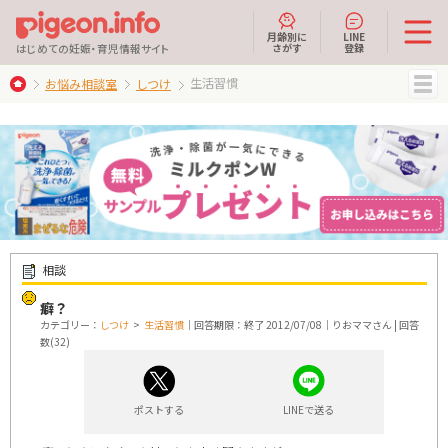
月齢別に
LINE
さがす
登録
はじめての妊娠・育児情報サイト
生活習慣
お悩み相談室
しつけ
MENU
相談
癖？
カテゴリー：
しつけ
>
生活習慣
｜回答期限：終了 2012/07/08｜りおママさん | 回答
数(32)
ポストする
LINEで送る