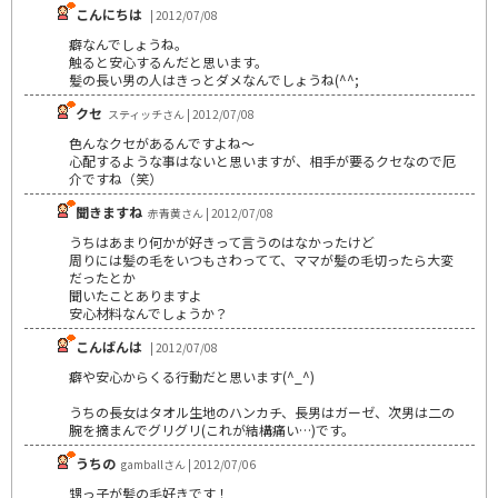
こんにちは
| 2012/07/08
癖なんでしょうね。
触ると安心するんだと思います。
髪の長い男の人はきっとダメなんでしょうね(^^;
クセ
スティッチさん | 2012/07/08
色んなクセがあるんですよね～
心配するような事はないと思いますが、相手が要るクセなので厄
介ですね（笑）
聞きますね
赤青黄さん | 2012/07/08
うちはあまり何かが好きって言うのはなかったけど
周りには髪の毛をいつもさわってて、ママが髪の毛切ったら大変
だったとか
聞いたことありますよ
安心材料なんでしょうか？
こんばんは
| 2012/07/08
癖や安心からくる行動だと思います(^_^)
うちの長女はタオル生地のハンカチ、長男はガーゼ、次男は二の
腕を摘まんでグリグリ(これが結構痛い…)です。
うちの
gamballさん | 2012/07/06
甥っ子が髪の毛好きです！