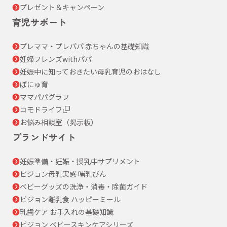
プレゼント＆キャンペーン
育児サポート
プレママ・プレパパ 赤ちゃんの基礎知識
妊婦フレンズwithパパ
妊娠中に知っておきたい母乳育児のおはなし
ぼにゅ育
ママパパグラフ
コモドライフ
お悩み相談室（掲示板）
ブランドサイト
妊娠準備・妊娠・授乳中サプリメント
ピジョン母乳実感 哺乳びん
ベビーグッズの洗浄・消毒・除菌ガイド
ピジョン離乳食 ハッピーミール
乳歯ケア お手入れの基礎知識
ピジョン ベビースキンケアシリーズ