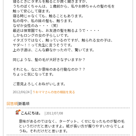
寝るときにタオルを触るとか良く聞きますが、
うちのぼくちゃんは、１歳前から、私やお姉ちゃんの髪の毛を
触って安心して寝ます。
寝る時じゃなくても、触ることもあります。
私の母や、私の妹の髪も、触ります。
なぜか女性のみ・・・（笑）
最近は保育園でも、お友達の髪を触るようで・・・・
しかもロングの女の子らしいです。
イタズラではなく、触っているのですが、触られる女の子は、
ヤダ～！！って先生に言うそうです。
上の子達は、こんな癖なかったので、驚いてます。
同じような、髪の毛が大好きな子いますか？
それとも、なにか意味のある行動なのか？？
ちょっと気になってます。
ご意見よろしくおねがいします。
|
2012/06/24
りおママさんの他の相談を見る
回答順
|
新着順
こんにちは。
| 2012/07/08
意味があるのではなく、ターゲット、くせになったものが髪の毛
というだけだと思いますよ。紙が長い方が握りやすいからでしょ
うね。それだけだと思います。