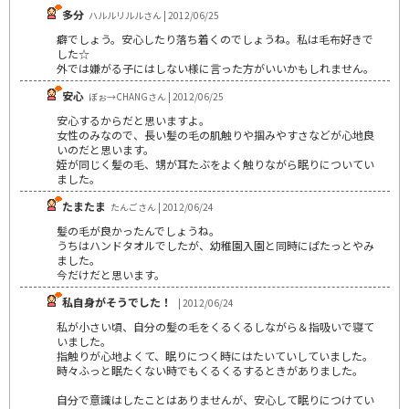
多分
ハルルリルルさん | 2012/06/25
癖でしょう。安心したり落ち着くのでしょうね。私は毛布好きで
した☆
外では嫌がる子にはしない様に言った方がいいかもしれません。
安心
ぼぉ→CHANGさん | 2012/06/25
安心するからだと思いますよ。
女性のみなので、長い髪の毛の肌触りや掴みやすさなどが心地良
いのだと思います。
姪が同じく髪の毛、甥が耳たぶをよく触りながら眠りについてい
ました。
たまたま
たんごさん | 2012/06/24
髪の毛が良かったんでしょうね。
うちはハンドタオルでしたが、幼稚園入園と同時にぱたっとやみ
ました。
今だけだと思います。
私自身がそうでした！
| 2012/06/24
私が小さい頃、自分の髪の毛をくるくるしながら＆指吸いで寝て
いました。
指触りが心地よくて、眠りにつく時にはたいていしていました。
時々ふっと眠たくない時でもくるくるするときがありました。
自分で意識はしたことはありませんが、安心して眠りにつけてい