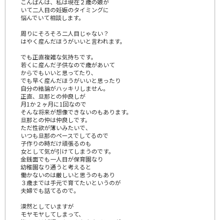
こんばんは、私は現在２歳の娘が
いて二人目の妊娠のタイミングに
悩んでいて相談します。
周りにそろそろ二人目じゃない？
はやく産んだほうがいいと言われます。
でも正直複雑な気持ちです。
若くに産んだ子供なので歳があいて
からでもいいと思ってたり、
でも早く産んだほうがいいと思ったり
自分の結論がハッキリしません。
正直、旦那との仲良しが
月1か２ヶ月に1回なので
そんな将来が想像できないのもあります。
旦那との仲は仲良しです。
ただ性欲が薄いみたいで、
いつも旦那のペースでしてるので
子作りの時だけ頑張るのも
女として気が引けてしまうのです。
金銭面でも一人目が保育園なり
幼稚園なり通うと考えると
働かないのは厳しいと思うのもあり
３歳までは手元で育てたいというのが
夫婦でも話てるので。
漠然としていますが
モヤモヤしてしまって、