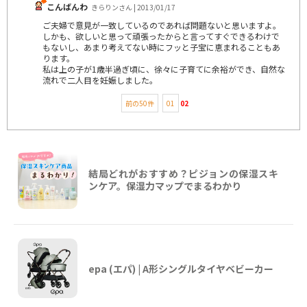
こんばんわ
きらりンさん | 2013/01/17
ご夫婦で意見が一致しているのであれば問題ないと思いますよ。
しかも、欲しいと思って頑張ったからと言ってすぐできるわけで
もないし、あまり考えてない時にフッと子宝に恵まれることもあ
ります。
私は上の子が1歳半過ぎ頃に、徐々に子育てに余裕ができ、自然な
流れで二人目を妊娠しました。
前の50件
01
02
結局どれがおすすめ？ピジョンの保湿スキ
ンケア。保湿力マップでまるわかり
epa (エパ) | A形シングルタイヤベビーカー