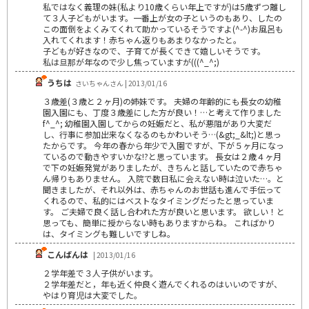
私ではなく義理の妹(私より10歳くらい年上ですが)は5歳ずつ離し
て３人子どもがいます。一番上が女の子というのもあり、したの
この面倒をよくみてくれて助かっているそうですよ(^-^)お風呂も
入れてくれます！赤ちゃん返りもあまりなかったと。
子どもが好きなので、子育てが長くできて嬉しいそうです。
私は旦那が年なので少し焦っていますが(((^_^;)
うちは
さいちゃんさん | 2013/01/16
３歳差(３歳と２ヶ月)の姉妹です。 夫婦の年齢的にも長女の幼稚
園入園にも、丁度３歳差にした方が良い！…と考えて作りました
f^_^; 幼稚園入園してからの妊娠だと、私が悪阻があり大変だ
し、行事に参加出来なくなるのもかわいそう…(&gt;_&lt;)と思っ
たからです。 今年の春から年少で入園ですが、下が５ヶ月になっ
ているので動きやすいかな!?と思っています。 長女は２歳４ヶ月
で下の妊娠発覚がありましたが、きちんと話していたので赤ちゃ
ん帰りもありません。 入院で数日私に会えない時は泣いた…。と
聞きましたが、それ以外は、赤ちゃんのお世話も進んで手伝って
くれるので、私的にはベストなタイミングだったと思っていま
す。 ご夫婦で良く話し合われた方が良いと思います。 欲しい！と
思っても、簡単に授からない時もありますからね。 こればかり
は、タイミングも難しいですしね。
こんばんは
| 2013/01/16
２学年差で３人子供がいます。
２学年差だと，年も近く仲良く遊んでくれるのはいいのですが、
やはり育児は大変でした。