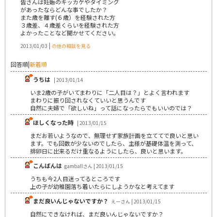
皆さんは妊娠のキッカケやタイミング
があったならどんな事でしたか？
また歳を離す(６歳）を経験された方
３歳差、４歳差くらいを経験された方
よかったことなど聞かせてください。
|
2013/01/03
の他の相談を見る
回答順
|
新着順
うちは
| 2013/01/14
いま2歳の子がいてまわりに「二人目は？」とよく言われます
まわりに振り回されなくていいと思うんです
自然に夫婦で「欲しいね」って話になったらでもいいのでは？
ほしくなった時
| 2013/01/15
まだお若いようなので、無理せず家族計画を立ててで良いと思い
ます。でも回数が少ないのでしたら、主様が基礎体温を測って、
排卵日に出来るだけ重なるようにしたら、良いと思います。
こんばんは
gamballさん | 2013/01/15
うちも今2人目迷ってるところです
上の子が幼稚園落ち着いたらにしようかなと考えてます
まだ良いんじゃないですか？
えーさん | 2013/01/15
自然にできなければ、まだ良いんじゃないですか？