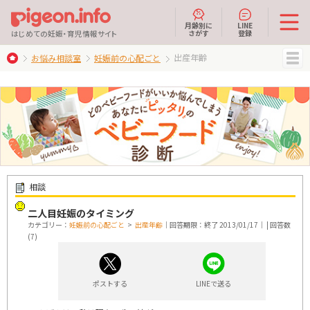
月齢別に
LINE
さがす
登録
はじめての妊娠・育児情報サイト
出産年齢
お悩み相談室
妊娠前の心配ごと
MENU
相談
二人目妊娠のタイミング
カテゴリー：
妊娠前の心配ごと
>
出産年齢
｜回答期限：終了 2013/01/17｜ | 回答数
(7)
ポストする
LINEで送る