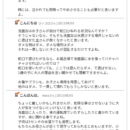
ます。
時には、泣かれても怒鳴ってやめさせることも必要だと思います
よ。
こんにちは
ひぃコロさん | 2013/08/05
洗面台はお子さんが自分で蛇口ひねれる状況なんですか？
そうじゃないなら、そもそも洗面台は水遊びする場所じゃないの
に遊ばせた主さんが良くなかったと思います。
ダメな物はダメ、ダメな場所はダメ
それは一貫しないと子どもが混乱するだけですよね。
蛇口で遊びたがるなら、お風呂場で洗面器に水を張ってバチャバ
チャさせればいいのでは？
蛇口を使いたがっても、ここでは遊んだらダメ、で遊ばせない。
1歳の子に大人の理由を言い聞かせても理解できませんよ。
お箸やブラシも、お子さん専用を用意してあげて
他のはダメ、で一貫して慣れてもらうしかないと思います。
こんばんは。
mocoさん | 2013/08/05
ちょっと厳しいかもしれませんが、危険な事はさせないように大
人が気をつけないといけないと思います。
洗面台に入ったり、車の運転席でいたずらしたりと書かれていま
すが、命に関わる事ですよね。
子供は5センチの水溜りでも溺死します。
もちろんお母さんが近くで見守っておられるとおもいますが、小