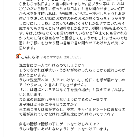
ら出しちゃ駄目よ』と言い聞かせました｡ 歯ブラシ等は『これは
○○のだから勝手に使っちゃ駄目よ』と言い聞かせました｡ 蛇口
から水を出す時も私は､『勿体無いからね､一杯出しちゃうとお友
達が手を洗いたい時にお友達の分のお水が無くなっちゃうから少
しだけにしようね』と言ってﾁｮﾛﾁｮﾛくらいしか出さずにいたら４
歳の今でもきちんとﾁｮﾛﾁｮﾛ程度しか出さず､必要無い時も止めてま
す｡ 今は､分からなくても言い続けていないと“今まで何も言われな
かったのに何で駄目なの”と困惑してしまうかもしれませんので地
道にお子様にも分かり易い言葉で言い聞かせてあげた方が良いと
思います｡
こんにちは
いちごママさん | 2013/08/05
洗面台には一人で行けるのでしょうか？
そうでなければ手洗い・うがいが終わったらそこから離れるのが
良いと思います。
うちは洗面所へは一人ではいけないし、蛇口にも手が届かないの
で「やりたい」と言われてもさせません。
「ここは遊ぶところではなく手を洗う場所」と教えてあげればよ
いと思います。
また車の運転席も座らせないようにするのが一番です。
お子様は助手席に座らせてますか？
車の乗り降りは親がするし、基本、チャイルドシートに乗せるの
で親が連れていかなければ運転席には行けないですよね？
自宅の階段は階段の下にゲートをつけられては？
うちは勝手にあがれないようにゲートをつけています。