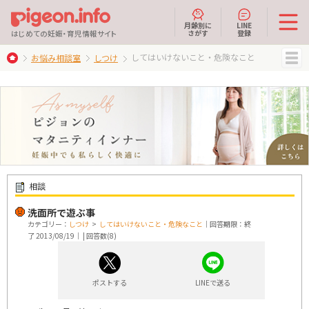
月齢別に
LINE
さがす
登録
はじめての妊娠・育児情報サイト
してはいけないこと・危険なこと
お悩み相談室
しつけ
MENU
相談
洗面所で遊ぶ事
カテゴリー：
しつけ
>
してはいけないこと・危険なこと
｜回答期限：終
了 2013/08/19｜ | 回答数(8)
ポストする
LINEで送る