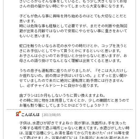
さいころからそんな事をしていると、もう少し大きくなってお母
さんの目の届かない時にやってしまったら大変な事になります。
子どもが色んな事に興味を持ち始めるのはとても大切なことだと
思います。
時には危険な事も経験として必要ですが、まだその判断や危険回
避が出来る月齢ではないので安易にやらせない事に重きをおいて
もいいと思います。
蛇口を触りたいならお花の水やりの時だけとか、コップを洗うと
きにお手伝いとしてやって貰うとかにするといいと思います。
お子さんは小さいのでお手伝いとか分からないと思いますが、お
母さんの語り掛けでなんとなく理解は出来てくると思います。
うちの息子も運転席に座りたがりましたが、『そこは大人だけし
か座れないの。前の席は子供はいけないの。』とずっと言い聞か
せていましたので未だに絶対に運転席と助手席には行きません
し、必ずチャイルドシートに自分から座ります。
歯ブラシは1か月もしないうちに買い換えますよね。
その時に同じ物を2本用意しておくとか、少しの期間だと思うので
お箸も割り箸にしてしまうとかはどうでしょうか？？
こんばんは
| 2013/08/05
子供は､水遊びが好きですよね☆ 我が家は､洗面所は､手を洗った
り等する場所で遊ぶ場所じゃないと教えてます｡ 水遊びがしたい時
は､浴室で浴槽に少しお湯を溜めてから穴をあけたﾍﾟｯﾄﾎﾞﾄﾙ等を使
って遊ばせました｡ 浴室の蛇口には『お風呂にお水(お湯)があるか