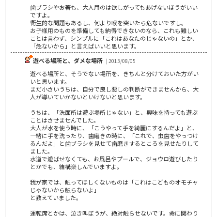
歯ブラシやお箸も、大人用のは欲しがってもあげないほうがいい
ですよ。
衛生的な問題もあるし、何より喉を突いたら危ないですし。
お子様用のものを準備しても納得できないのなら、これも難しい
ことは言わず、シンプルに「これはあなたのじゃないの」とか、
「危ないから」と言えばいいと思います。
遊べる場所と、ダメな場所
| 2013/08/05
遊べる場所と、そうでない場所を、きちんと分けておいた方がい
いと思います。
まだ小さいうちは、自分で良し悪しの判断ができませんから、大
人が導いていかないといけないと思います。
うちは、「洗面所は遊ぶ場所じゃない」と、興味を持っても遊ぶ
ことはさせませんでした。
大人が水を使う時に、「こうやって手を綺麗にするんだよ」と、
一緒に手を洗ったり、歯磨きの時に、「これで、虫歯をやっつけ
るんだよ」と歯ブラシを見せて歯磨きするところを見せたりして
ました。
水道で遊ばせなくても、お風呂やプールで、ジョウロ遊びしたり
とかでも、結構楽しんでいますよ。
我が家では、触ってほしくないものは「これはこどものオモチャ
じゃないから触らないよ」
と教えていました。
運転席とかは、泣き叫ぼうが、絶対触らせないです。命に関わり