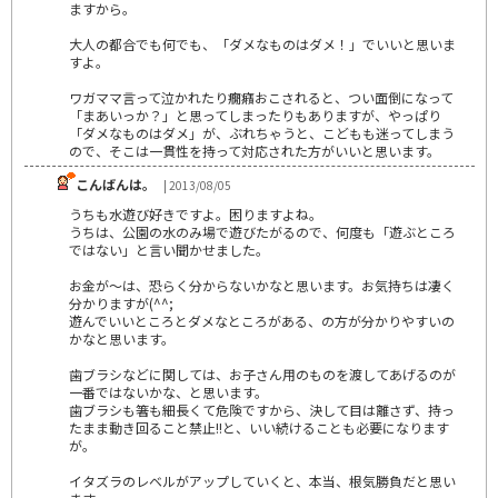
ますから。
大人の都合でも何でも、「ダメなものはダメ！」でいいと思いま
すよ。
ワガママ言って泣かれたり癇癪おこされると、つい面倒になって
「まあいっか？」と思ってしまったりもありますが、やっぱり
「ダメなものはダメ」が、ぶれちゃうと、こどもも迷ってしまう
ので、そこは一貫性を持って対応された方がいいと思います。
こんばんは。
| 2013/08/05
うちも水遊び好きですよ。困りますよね。
うちは、公園の水のみ場で遊びたがるので、何度も「遊ぶところ
ではない」と言い聞かせました。
お金が～は、恐らく分からないかなと思います。お気持ちは凄く
分かりますが(^^;
遊んでいいところとダメなところがある、の方が分かりやすいの
かなと思います。
歯ブラシなどに関しては、お子さん用のものを渡してあげるのが
一番ではないかな、と思います。
歯ブラシも箸も細長くて危険ですから、決して目は離さず、持っ
たまま動き回ること禁止!!と、いい続けることも必要になります
が。
イタズラのレベルがアップしていくと、本当、根気勝負だと思い