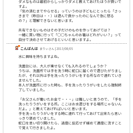
ダメなものは最初からしっかりダメと教えてあげたほうが良いで
すよ。
「気の済むまでやらせる」っていうのは子どもにとったら「さっ
きまで（昨日は・・）は遊んで良かったのになんで急に怒る
の？」と理解できないと思います。
共有できないものはその子だけのものを作ってあげては？
一緒に買い物に行って「○○ちゃんのお箸はどれがいい？」って
自分で決めさせてあげるといいと思いますよ。
こんばんは
まりぃさん | 2013/08/05
水に興味を持ちますよね。
洗面台には、大人が乗せなくても入れるのでしょうか？
うちは、洗面所では手を洗う時に蛇口に届くので遊びたがりまし
たが、それ以外は手を洗ったりうがいをする所なので連れていき
ませんでした。
本人が洗面所に行った時も、手を洗ったりうがいをしたら強制終
了していました。
「お父さんが働いたお金で・・・」は難しいと思うので、「手を
洗ったりうがいをする所。ここはお水遊びをする場所じゃないん
だよ。」と教えてあげればいいと思います。
手を洗ったりうがいをする時に連れて行ってあげて出来たら思い
っきり褒めていました。
蛇口を思い切り開けたら、過度に反応せず緩めて適度に流すこと
で覚えて行きましたよ。