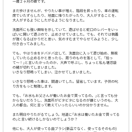
一歳２ヶ月の娘です。
まだ歩けませんが、やりたい事が増え、階段を昇ったり、車の運転
席でいたずらしたり、地面に降りたがったり、大人がすることを、
大人がするようにしたがるようになりました。
洗面所にも強い興味を示していて、遊ばせると蛇口のレバーをいっ
ぱいに開いて遊ぶので、止めさせていました。でも、それでは執着
が強くなるばかりだと思い、気のすむまでやらせてみようと、少し
付き合ってみました。
でも、やはり水をドバドバ出して、洗面台に入って遊び始め、無視
していたら止めるかと思ったら、周りのものを落として、｢拾っ
て〜！｣と言いたかったのか、大声で呼ぶし、ちょっと私も堪忍袋
の緒が切れてしまいました。
いきなり怒鳴ってしまい、泣かせてしまいました。
いきなり怒鳴った事は、間違いでした。猛省しています。子供の叱
り方をもっと勉強します。
でも、｢お水もお父さんが働いたお金で買ってるの。｣と言っても分
からないだろうし、洗面所がビタビタになるのが嫌というのも、大
人の都合。何と言って教えていったらいいのか分かりません。
また明日やりたがるでしょう。地道に｢お水は働いたお金で買ってる
の｣と言い続けるしかないのでしょうか？
他にも、大人が使ってる歯ブラシ(新品でなく、使ってるそのもの)