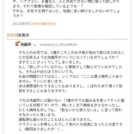
や、ヘアブラシ、お箸など、人と共有できない物に限って欲しがり
ます。それで愛情を確認しているような…？
それも、共有する物でないと、地道に言い続けるしかないのでしょ
うか？
|
2013/08/05
の他の相談を見る
回答順
|
新着順
洗面所…。
vivadaraさん | 2013/08/06
そちらのお宅では、1歳そこそこのお子様が自分で蛇口をひねるこ
とが出来るような洗面所のつくりになっているのでしょうか？
まずそこにびっくりしてしまいました。
もし「欲しがっているから」と根負けして触らせているのでした
ら、それはやめたほうがいいです。
お金の問題だけではなく、シンプルに「ここは遊ぶ場所じゃあり
ません」でいいと思います。
水は実際溺れたりすることもありますし、こぼれた水で滑って怪
我をすることもありますので。
うちは洗面所には届かない（7歳の今でも踏み台を使ってやっと届
いている状態です）ので、特にそこまで興味を示さなかったし、
たとえ興味を示しても、「危ないから使えないよ」と言って使わ
せなかったと思います。
運転席も座らせたこともほとんどありません。
クラクションを鳴らしたりして他の人の迷惑になったら大変です
し（数回ありましたが…）。