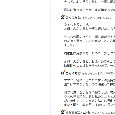
そして、よく見ていると、一緒に遊
最初に書きましたが、まだ始まったば
こんにちは
まりぃさん | 2014/06/30
うちも似ています。
お母さんがいると一緒に遊びたくな
うちも公園に行くと一緒に遊ぼう！
お友達と遊べているのかな？と、心
ました。
幼稚園に用事があったので、少し早
お母さんがいると、甘えもあるのか
幼稚園のことはわからないので、先
こんにちは
ももひなさん | 2014/06/30
ママが一緒にいることで甘えの気持
園ではママがいないので頑張って仲
園でも遊べないなら心配ですが、普
うちの子も私がいると私のところと
が、年中くらいになると私には見向
まだ入園から数カ月ですから、長い
まだまだこれから
みどりさん | 2014/0