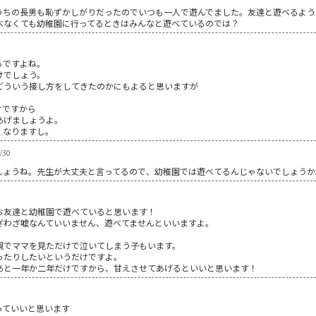
うちの長男も恥ずかしがりだったのでいつも一人で遊んでました。友達と遊べるよう
べなくても幼稚園に行ってるときはみんなと遊べているのでは？
ろですよね。
けでしょう。
どういう接し方をしてきたのかにもよると思いますが
けですから
あげましょうよ。
くなりますし。
/30
しょうね。先生が大丈夫と言ってるので、幼稚園では遊べてるんじゃないでしょうか
お友達と幼稚園で遊べていると思います！
ざわざ嘘なんていいません、遊べてませんといいますよ。
観でママを見ただけで泣いてしまう子もいます。
ったりしたいというだけですよ。
あと一年か二年だけですから、甘えさせてあげるといいと思います！
っていいと思います