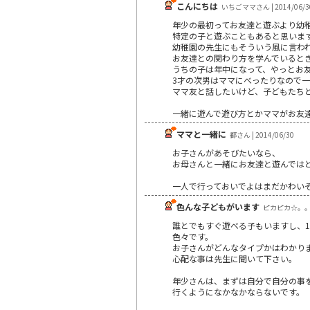
こんにちは
いちごママさん | 2014/06/3
年少の最初ってお友達と遊ぶより幼
特定の子と遊ぶこともあると思いま
幼稚園の先生にもそういう風に言わ
お友達との関わり方を学んでいると
うちの子は年中になって、やっとお
3才の次男はママにべったりなので
ママ友と話したいけど、子どもたち
一緒に遊んで遊び方とかママがお友
ママと一緒に
都さん | 2014/06/30
お子さんがあそびたいなら、
お母さんと一緒にお友達と遊んでは
一人で行っておいでよはまだかわい
色んな子どもがいます
ピカピカ☆。。。さ
誰とでもすぐ遊べる子もいますし、
色々です。
お子さんがどんなタイプかはわかり
心配な事は先生に聞いて下さい。
年少さんは、まずは自分で自分の事
行くようになかなかならないです。