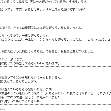
んでいるように見えて、実は一人遊びをしている子も結構多いです。
かりです。不安もあるとは思いますが見守ってあげて下さい(^^)
るだけで、きっと幼稚園ではお友達と遊んでいると思いますよ。
と言われるので、一緒に遊んでいます。
配になりましたが、先生にも「◯◯ちゃんと遊んでいましたよ。」と言われたり、お
くお迎えにいった時にこっそり覗いてみると、お友達と遊んでいました。
な？と、思います。
生に聞いたり相談してみるといいと思いますよ！
ちもあってそばから離れないのかもしれません。
間に入っているんでしょうね。
段は遊んでいるなら心配ないと思います。
お友達のところを行ったり来たり（どちらかというと私のそばが多いし、他の子は
きもせずにお友達と楽しそうに遊んでいました。
目で見守ってあげてくださいね。
6/30