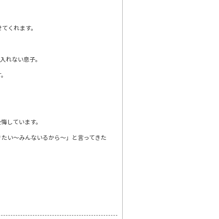
せてくれます。
に入れない息子。
す。
後悔しています。
きたい〜みんないるから〜」と言ってきた