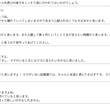
から外遊びの様子をこっそり見に行かれてはいかがでしょう。
/30
ょうね。
マから離れていってしまいますのであまり心配されなくても大丈夫かと思います。
のだと思います。まだ入園して数ヶ月ということでまだ甘えたい時期だと思います。
くと思うので見守ってあげてください。
ますよ。
ですし、ママがいるときにはママに甘えたいのかなと思いました。
だと思いますよ！ ママがいない幼稚園では、ちゃんと友達と遊んでるはずです。 マ
いますよね。
遊べていると思います。
減って寂しいのかもしれません。