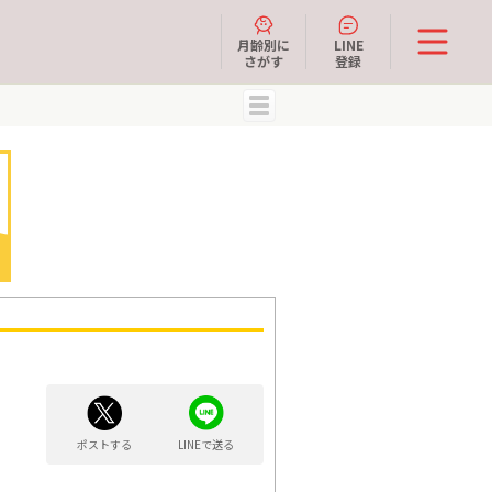
月齢別に
LINE
さがす
登録
MENU
ポストする
LINEで送る