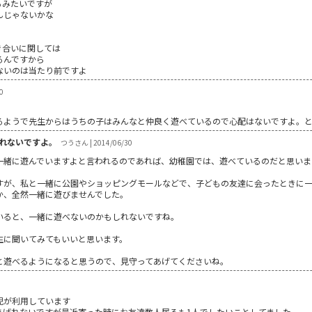
るみたいですが
んじゃないかな
き合いに関しては
るんですから
ないのは当たり前ですよ
0
るようで先生からはうちの子はみんなと仲良く遊べているので心配はないですよ。と
れないですよ。
つうさん | 2014/06/30
一緒に遊んでいますよと言われるのであれば、幼稚園では、遊べているのだと思いま
すが、私と一緒に公園やショッピングモールなどで、子どもの友達に会ったときに
か、全然一緒に遊びませんでした。
いると、一緒に遊べないのかもしれないですね。
生に聞いてみてもいいと思います。
と遊べるようになると思うので、見守ってあげてくださいね。
児が利用しています
あげれないですが最近寄った時にお友達数人居るも1人でしたいことしてました