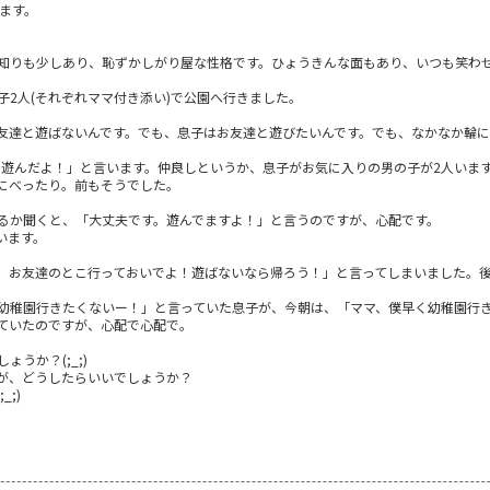
ます。
知りも少しあり、恥ずかしがり屋な性格です。ひょうきんな面もあり、いつも笑わ
2人(それぞれママ付き添い)で公園へ行きました。
友達と遊ばないんです。でも、息子はお友達と遊びたいんです。でも、なかなか輪
⚪︎君と遊んだよ！」と言います。仲良しというか、息子がお気に入りの男の子が2人いま
にべったり。前もそうでした。
るか聞くと、「大丈夫です。遊んでますよ！」と言うのですが、心配です。
います。
、お友達のとこ行っておいでよ！遊ばないなら帰ろう！」と言ってしまいました。
幼稚園行きたくないー！」と言っていた息子が、今朝は、「ママ、僕早く幼稚園行
ていたのですが、心配で心配で。
うか？(;_;)
が、どうしたらいいでしょうか？
;)