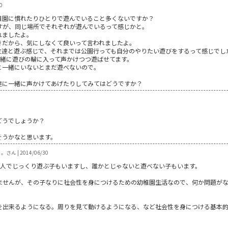
0
稚園に慣れたりひとりで遊んでいること多くないですか？
すが、同じ場所でそれぞれが遊んでいるって感じかと。
れましたよ。
きだから、気にしなくて良いって言われましたよ。
友達と遊ぶ感じで、それまでは公園行っても自分のやりたい遊びをするって感じでし
一緒に遊びの輪に入って声かけつつ遊ばせてます。
と一緒にいないとまだ遊べないので。
達に一緒に声かけてあげたりしてみてはどうですか？
どうでしょうか？
そうかなと思います。
ん | 2014/06/30
1人でじっくり遊ぶ子もいますし、誰かとじゃないと遊べない子もいます。
ませんが、その子なりに社会性を身につけるための幼稚園生活なので、何か問題が
を出来るようになる。周りを見て動けるようになる、など社会性を身につける基本