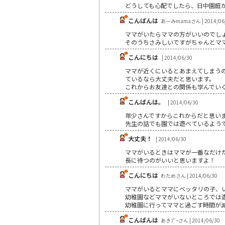
どうしても心配でしたら、日中園庭
こんばんは
あーみmamaさん | 2014/06
ママがいたらママの方がいいのでし
そのうちさみしいですがちゃんとマ
こんにちは
| 2014/06/30
ママが近くにいるとあまえてしまう
ているなら大丈夫だと思います。
これからお友達との関係も学んでい
こんばんは。
| 2014/06/30
年少さんですからこれからだと思い
先生の話でも園では遊べているよう
大丈夫！
| 2014/06/30
ママがいるときはママが一番なだけ
長に待つのがいいと思いますよ！
こんにちは
わためさん | 2014/06/30
ママがいるとママにベッタリの子、
幼稚園などママがいないところでは
幼稚園に行ってママと過ごす時間が
こんばんは
あきﾌﾟｰさん | 2014/06/30