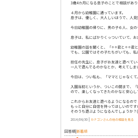
3歳4カ月になる息子のことで相談があり
４月から幼稚園に通っています。
息子は、優しく、大人しいほうで、人見
今日幼稚園の帰りに、男の子６人、女の子
息子は、私にばかりくっついていて、お
幼稚園の話を聞くと、「⚪︎⚪︎君と⚪︎
でも、公園ではその子たちがいても、私
担任の先生に、息子がお友達と遊べてい
一人で遊んでるのかなとか、考えてしま
今日は、つい私も、「ママとじゃなくて
入園当初というか、ついこの間まで、「
ので、楽しくなってきたのかなと安心し
これからお友達と遊べるようになるのでしょ
もっと自分に自信を持ってほしいのです
そのうち遊ぶようになるんでしょうか？(;_
|
2014/06/30
カナゴンさんの他の相談を見る
回答順
|
新着順