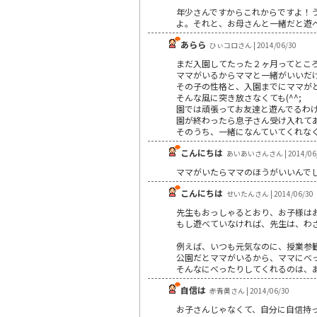
年少さんですからこれからですよ！
よ。それと、お母さんと一緒だと遊
あらら
ひぃコロさん | 2014/06/30
まだ入園してたった２ヶ月ってとこ
ママがいるからママと一緒がいいだ
その子の性格と、入園までにママが
そんな風に突き放さなくても(^^;
園では頑張ってお友達と遊んでるわ
園が終わったら息子さん受け入れて
そのうち、一緒になんていてくれな
こんにちは
あいあいさんさん | 2014/06
ママがいたらママのほうがいいんで
こんにちは
せいたんさん | 2014/06/30
先生もおっしゃるとおり、お子様は
もし遊べていなければ、先生は、わ
例えば、いつも元気なのに、授業参
公園だとママがいるから、ママにべ
そんなにべったりしてくれるのは、
自信は
赤青黄さん | 2014/06/30
お子さんじゃなくて、自分に自信持