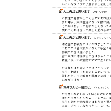
いろんなタイプの子居ますし心配し
大丈夫だと思います
| 2014/06/30
お友達の名前が出てくるのであれば
まだ年少、集団生活になって数か月
その時はちょっと恥ずかしくなった
慣れてくればきっと楽しく遊べるの
大丈夫かと思います。
にゃもりんさん | 
幼稚園の参観などはいかれましたか
うちのこは普段私がいなくても全く
参観のときは違いました。
皆で集団で体操するときはちゃんと
教室に戻っての活動でママが近くに
行き帰りはお迎え？バス？どちらで
先生に相談してお迎えを早めに行き
隠れたところで教室や園庭での様子
いかがですか？
お母さんと一緒だと。
vivadaraさん |
お母さんがよくなっているだけだと
他のお母さんたちが見ている手前、
先生の話だと幼稚園ではお友達と遊
本当に遊べていなかったら、先生も