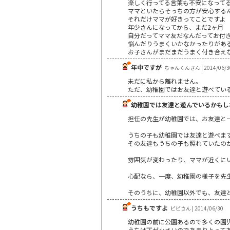
楽しく行ってる言葉も不安になって
ママといたらそっちの方が安心する
それだけママが好きってことですよ
年少さんになってから、まだ2ヶ月
自分だってママ友だなんだってお付
悩んだりうまくいかなかったりがあ
お子さんがまだまだうまく付き合え
年中ですが
ちゃんくんさん | 2014/06/3
未だに私から離れません。
ただ、幼稚園ではお友達と遊べてい
幼稚園では友達と遊んでいるかもし
担任の先生が幼稚園では、お友達と
うちの子も幼稚園では友達と遊べま
その友達もうちの子も照れていたの
雰囲気が変わったり、ママが近くに
心配なら、一度、幼稚園の様子を先
そのうちに、幼稚園以外でも、友達
うちもですよ
ビビさん | 2014/06/30
幼稚園の前に公園あるので多くの園
うちは下が小さいのであまりよって