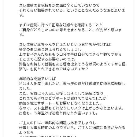
スレ主様のお気持ちが文面に全く出ていないので
それくらい動揺されている、ということなんだろうなぁと思いま
す。
まずは産院に行って正常な妊娠かを確認することと
ご自身がどうしたいのか考えをまとめること、が先だと思いま
す。
スレ主様が赤ちゃんを迎えたいという気持ちが強ければ
多少の事は乗り越えられるでしょうし
上のお子さんたちももう自分の事は自分でできる年齢ですから
そこまで心配する必要ないのでは。
資格をお持ちで就職もある程度出来そうな状況のようですから経
済的にも何とかできるのではないですか？
年齢的な問題でいけば
私は４人出産しましたが、末っ子の時だけ後期で切迫早産経験し
ました。
また、実母は４人目出産後しばらくして病気になり
これまでもそれほどサポートは受けてませんでしたが
病気を境にサポート一切お願いしなくなりました。
なので、スレ主様もそれなりにリスクは上がるかなと思います。
出産も、５年空けば初産と同じとか言いますし。
ご主人の件は、年齢的な問題もあるでしょうし
仕事も大事な時期のようですから、ご主人に過度に負担がかかる
ようなら