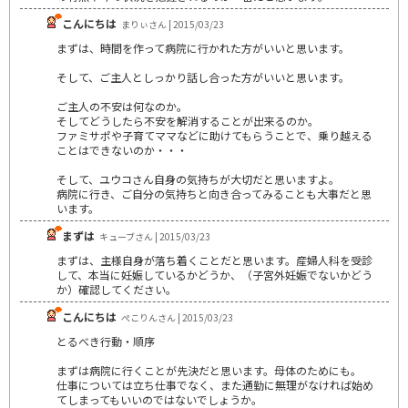
こんにちは
まりぃさん | 2015/03/23
まずは、時間を作って病院に行かれた方がいいと思います。
そして、ご主人としっかり話し合った方がいいと思います。
ご主人の不安は何なのか。
そしてどうしたら不安を解消することが出来るのか。
ファミサポや子育てママなどに助けてもらうことで、乗り越える
ことはできないのか・・・
そして、ユウコさん自身の気持ちが大切だと思いますよ。
病院に行き、ご自分の気持ちと向き合ってみることも大事だと思
います。
まずは
キューブさん | 2015/03/23
まずは、主様自身が落ち着くことだと思います。産婦人科を受診
して、本当に妊娠しているかどうか、（子宮外妊娠でないかどう
か）確認してください。
こんにちは
ぺこりんさん | 2015/03/23
とるべき行動・順序
まずは病院に行くことが先決だと思います。母体のためにも。
仕事については立ち仕事でなく、また通勤に無理がなければ始め
てしまってもいいのではないでしょうか。