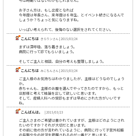
今は時期ではないのかもしれません。
お子さん方は、もし出産となれば
今年度は年長さん、来年度は６年生、とイベント続きになるんで
しょうか？ちょっと気になりますね。
いっぱい考えられて、後悔のない選択をされてください。
こんにちは
きらりンさん | 2015/03/24
まずは深呼吸、落ち着きましょう。
病院に行って診てもらいましょう。
そしてご主人と相談、自分の考えも整理しましょう。
こんにちは
みこちんさん | 2015/03/24
ご主人様のお気持ちはわかりましたが、主様はどうなのでしょう
か。
赤ちゃんも、主様のお腹を選んでやってきたのですから、もっと
旦那様と考えて結論を出して欲しいと思います。
そして、産婦人科への受診もまずは早めにされた方がいいです
ね。
こんばんは。
| 2015/03/23
ご主人さまのご希望は書かれていますが、主様はどのようにされ
たいのですか？それが大切だと思います。
その前に他の方が言われているように、病院に行って子宮外妊娠
の有無や今の状況を把握されるのが一番だと思います。