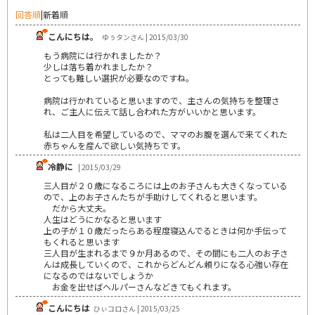
回答順
|
新着順
こんにちは。
ゆぅタンさん | 2015/03/30
もう病院には行かれましたか？
少しは落ち着かれましたか？
とっても難しい選択が必要なのですね。
病院は行かれていると思いますので、主さんの気持ちを整理さ
れ、ご主人に伝えて話し合われた方がいいかと思います。
私は二人目を希望しているので、ママのお腹を選んで来てくれた
赤ちゃんを産んで欲しい気持ちです。
冷静に
| 2015/03/29
三人目が２０歳になるころには上のお子さんも大きくなっている
ので、上のお子さんたちが手助けしてくれると思います。
だから大丈夫。
人生はどうにかなると思います
上の子が１０歳だったらある程度寝込んでるときは何か手伝って
もくれると思います
三人目が生まれるまで９か月あるので、その間にも二人のお子さ
んは成長していくので、これからどんどん頼りになる心強い存在
になるのではないでしょうか
お金を出せばヘルパーさんなどきてもくれます。
こんにちは
ひぃコロさん | 2015/03/25