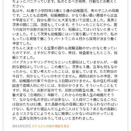
ちょっとパニクっています。私のとるべき順序、行動などお教えく
ださい。
私は今、41歳で小学四年10歳と５歳の幼稚園児、男の子二人の母親
です。二人とも出産時、妊娠期間は、かなり長い酷い悪阻やら出血
や早産などで、自分も周りにも大変な思いで出産しました。長男と
次男の間に二回、流産もしています。そういったことなどから、周
りの反対や旦那の反対などがあり、妊娠はしてはいけないと思って
いました。そして次男も幼稚園にはいり落ち着いてきたので、私の
もっている資格で働こうとパートでこの４月から採用が決まり働く
予定でした。
きちんと決まってくる生理の遅れも就職活動のせいかなと思ってい
たのですが、さすがに不安になり、昨日、検査薬をしたところ、妊
娠とでました。
パイプカットやリングやビルといった避妊はしていませんが、一般
的な避妊はしていたし、この歳だし、次男も５歳、五年も何もなか
ったから、と甘い考えだったことは、反省しています。ただ昨日の
今日で、何からしていいかわかりません。病院は前からの予定、学
校、幼稚園の行事で今日から３日間は行けません。私の住む所は超
田舎で産婦人科に行くには、半日かかります。そういったこともて
すが、何より、旦那が反対です。旦那は同級生41歳、今、仕事が一
番大変な（立場的に）年齢で、これからの仕事人生の岐路だそう
で、なかなか私の手伝いが出来ない、３人目が二十歳になるころに
は自分たちは62歳、また高齢の私の母親に助けてもらわなければい
けない、私がまた寝込んだら上の二人はどうなる？あと私の高齢に
よるリスクなどによりそんなに簡単にいかないのはわかっている
が、正直な気持ちはおろしてほしいと言われました。
|
2015/03/23
ユウコさんの他の相談を見る