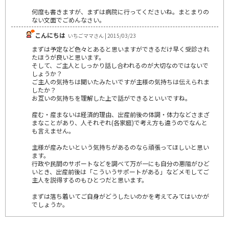
何度も書きますが、まずは病院に行ってくださいね。まとまりの
ない文面でごめんなさい。
こんにちは
いちごママさん | 2015/03/23
まずは予定など色々とあると思いますができるだけ早く受診され
たほうが良いと思います。
そして、ご主人としっかり話し合われるのが大切なのではないで
しょうか？
ご主人の気持ちは聞いたみたいですが主様の気持ちは伝えられま
したか？
お互いの気持ちを理解した上で話ができるといいですね。
産む・産まないは経済的理由、出産前後の体調・体力などさまざ
まなことがあり、人それぞれ(各家庭)で考え方も違うのでなんと
も言えません。
主様が産みたいという気持ちがあるのなら頑張ってほしいと思い
ます。
行政や民間のサポートなどを調べて万が一にも自分の悪阻がひど
いとき、出産前後は「こういうサポートがある」などメモしてご
主人を説得するのもひとつだと思います。
まずは落ち着いてご自身がどうしたいのかを考えてみてはいかが
でしょうか。