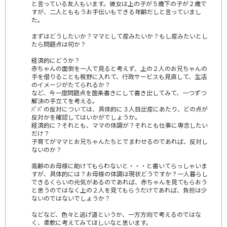
と言っている友人もいます。彼女は上の子が５歳下の子が２歳で
すが、二人とももうお手伝いもできる年齢だしと言っていまし
た。
まずはどうしたいか？ママとして産みたいか？もし産みたいとし
たら問題点は何か？
経済的にどうか？
赤ちゃんの面倒を一人で見ると考えず、上の２人のお兄ちゃんの
手を借りることも視野に入れて、行政サービスも見直して、生活
のイメージがたてられるか？
など、今一度問題点を箇条書きにして書き出してみて、一つずつ
解決の手立てを考える。
ﾊﾟﾊﾟの反対については、具体的に３人目出産にあたり、どの点が
反対かを確認してはいかがでしょうか。
経済的に？それとも、ママの体調が？それとも仕事に専念したい
だけ？
子育てがママとお兄ちゃんたちとでまわせるのであれば、反対し
ないのか？
高齢のお母様に助けてもらわないと・・・と書いてらっしゃいま
すが、具体的には？お母様の体調は現状どうですか？一人暮らし
できるくらいの元気があるのであれば、赤ちゃんを見てもらおう
と思うのではなく上の２人を見てもらうだけであれば、負担は少
ないのではないでしょうか？
などなど、色々と逃げ道というか、一方方向で考えるのではな
く、柔軟に考えてみてほしいなと思います。