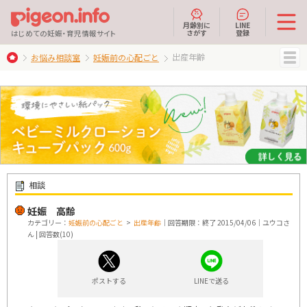
月齢別に
LINE
さがす
登録
はじめての妊娠・育児情報サイト
出産年齢
お悩み相談室
妊娠前の心配ごと
MENU
相談
妊娠 高齢
カテゴリー：
妊娠前の心配ごと
>
出産年齢
｜回答期限：終了 2015/04/06｜ユウコさ
ん | 回答数(10)
ポストする
LINEで送る