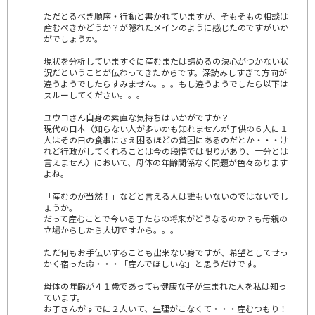
ただとるべき順序・行動と書かれていますが、そもそもの相談は
産むべきかどうか？が隠れたメインのように感じたのですがいか
がでしょうか。
現状を分析していますぐに産むまたは諦めるの決心がつかない状
況だということが伝わってきたからです。深読みしすぎて方向が
違うようでしたらすみません。。。もし違うようでしたら以下は
スルーしてください。。。
ユウコさん自身の素直な気持ちはいかがですか？
現代の日本（知らない人が多いかも知れませんが子供の６人に１
人はその日の食事にさえ困るほどの貧困にあるのだとか・・・け
れど行政がしてくれることは今の段階では限りがあり、十分とは
言えません）において、母体の年齢関係なく問題が色々あります
よね。
「産むのが当然！」などと言える人は誰もいないのではないでし
ょうか。
だって産むことで今いる子たちの将来がどうなるのか？も母親の
立場からしたら大切ですから。。。
ただ何もお手伝いすることも出来ない身ですが、希望としてせっ
かく宿った命・・・「産んでほしいな」と思うだけです。
母体の年齢が４１歳であっても健康な子が生まれた人を私は知っ
ています。
お子さんがすでに２人いて、生理がこなくて・・・産むつもり！