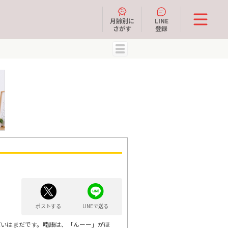
月齢別に
LINE
さがす
登録
MENU
ポストする
LINEで送る
ばいはまだです。喃語は、「んーー」がほ