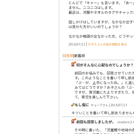
とんどで「キャー」も言います。「あー
ません。ニコニコはします。
最近は、洋服やタオルのタグやチャック
話しかけはしていますが、なかなか出ず
は見せた方がいいのでしょうか？
なかなか喃語が出なかった方、どうやっ
|
2016/07/12
かずえさんの他の相談を見る
回答順
|
新着順
何がそんなに心配なのでしょうか？
前回のお悩みでも、回答させていた
す。このようなことを書いて申し訳
「ぶ―が、上手になったね。」と返
みてはどうですか？お子さんの「ぶ
ですが、育児書にたよりすぎたり、
て、育児を楽しんで下さい。
もし仮に
キューブさん | 2016/07/13
キツいことを書いて申し訳ありません
前回も回答しましたが。
vivadaraさん
その時に書いた、「児童館や地域の