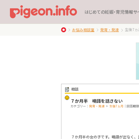
はじめての妊娠・育児情報サ
生後7ヵ
お悩み相談室
発育・発達
相談
７か月半 喃語を話さない
カテゴリー：
発育・発達
>
生後7ヵ月
｜回答期限：
７か月半の女の子です。喃語が出なく、