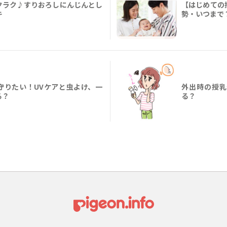
クラク♪すりおろしにんじんとし
【はじめての
キ
勢・いつまで
守りたい！UVケアと虫よけ、一
外出時の授乳
る？
る？