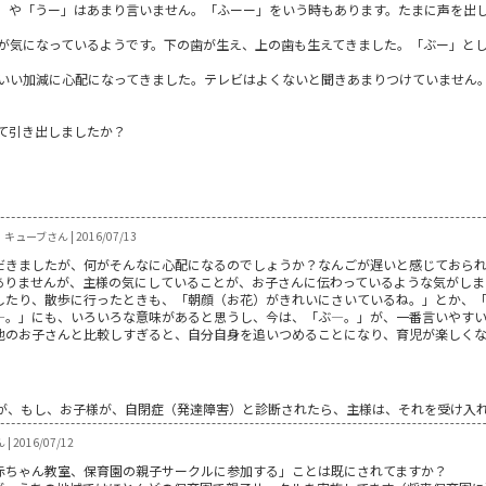
」や「うー」はあまり言いません。「ふーー」をいう時もあります。たまに声を出
が気になっているようです。下の歯が生え、上の歯も生えてきました。「ぶー」と
いい加減に心配になってきました。テレビはよくないと聞きあまりつけていません
て引き出しましたか？
キューブさん | 2016/07/13
だきましたが、何がそんなに心配になるのでしょうか？なんごが遅いと感じておら
ありませんが、主様の気にしていることが、お子さんに伝わっているような気がしま
したり、散歩に行ったときも、「朝顔（お花）がきれいにさいているね。」とか、
―。」にも、いろいろな意味があると思うし、今は、「ぶ―。」が、一番言いやす
他のお子さんと比較しすぎると、自分自身を追いつめることになり、育児が楽しく
が、もし、お子様が、自閉症（発達障害）と診断されたら、主様は、それを受け入
 | 2016/07/12
赤ちゃん教室、保育園の親子サークルに参加する」ことは既にされてますか？