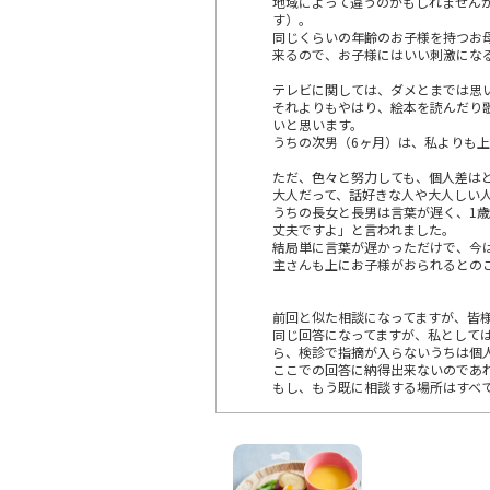
地域によって違うのかもしれません
す）。
同じくらいの年齢のお子様を持つお
来るので、お子様にはいい刺激にな
テレビに関しては、ダメとまでは思
それよりもやはり、絵本を読んだり
いと思います。
うちの次男（6ヶ月）は、私よりも上
ただ、色々と努力しても、個人差は
大人だって、話好きな人や大人しい
うちの長女と長男は言葉が遅く、1
丈夫ですよ」と言われました。
結局単に言葉が遅かっただけで、今
主さんも上にお子様がおられるとの
前回と似た相談になってますが、皆
同じ回答になってますが、私として
ら、検診で指摘が入らないうちは個
ここでの回答に納得出来ないのであ
もし、もう既に相談する場所はすべ