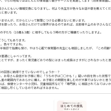
が、うちの地域ではほとんどの保育園で親子サークルを実施してます（将来保育園に
母さんともいい情報交換になりますし、何より先生方が色々なお話や歌を教えてく
ると思います。
いませんが、だからといって無理につける必要はないと思います。
歌を歌ったり、お母さんだけでは限界があるのであれば、旦那様や上のお子さんな
の子たち（10歳＆3歳）に相手してもらう時の方がご機嫌だったりしますよ。
どうしてもあります。
人、色々ですよね。
歳半検診で指摘も受け、やはり心配で保育園の先生にも相談しましたが、「この月齢
は普通にしゃべってます。
ことですが、まったく育児書どおりの型にはまった成長はさすがにされなかったと
様の回答に納得できていないのでしょうか…？
は、お母さん自信がお子様に常に「うちの子は○○かも！」疑いの目を持った状態で
人差の範囲内でおおらかに構え、お子様との時間を楽しむのが大事ではないかと思
れば、保健センターや小児科、児童相談所などで「専門家」に相談されてみてはい
て相談し尽くしているのであればすみません。