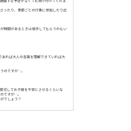
通園する予定がなくても受け付けてくれま
ださったり、季節ごとの行事に参加したり出
どが時間があるときは相手してもらうのもい
であれば大人の言葉を理解できていれば大
思うのですが…。
育児してお子様を不安にさせるくらいな
うのですが…。
かがでしょう？