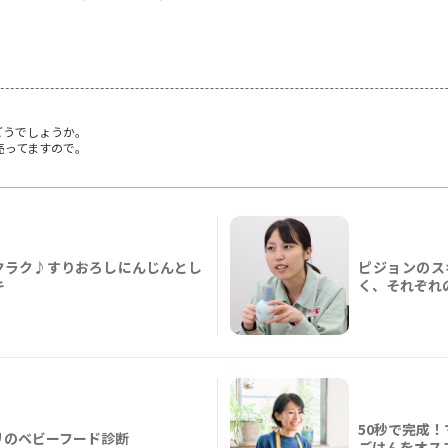
どうでしょうか。
売ってますので。
クラク♪すりおろしにんじんとし
ピジョンのス
キ
く、それぞれ
50秒で完成
リのベビーフード診断
ごはんをオス