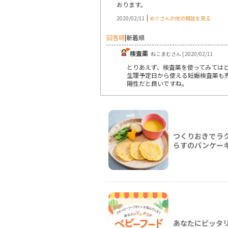
おります。
|
2020/02/11
めぐさんの他の相談を見る
回答順
|
新着順
検査薬
ねこまむさん | 2020/02/11
とりあえず、検査薬を使ってみては
生理予定日から使える妊娠検査薬も
陽性だと良いですね。
つくりおきでラ
らすのパンケー
あなたにピッタ