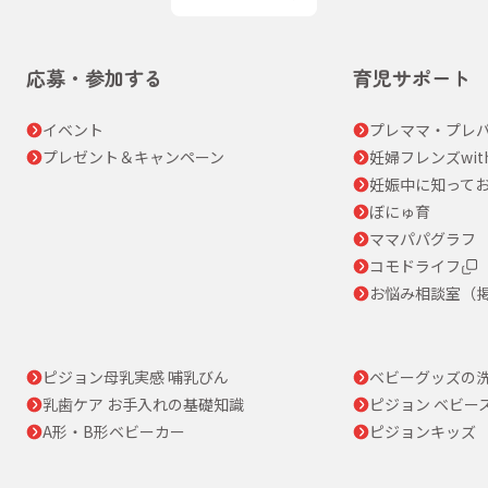
応募・参加する
育児サポート
イベント
プレママ・プレパ
プレゼント＆キャンペーン
妊婦フレンズwit
妊娠中に知って
ぼにゅ育
ママパパグラフ
コモドライフ
お悩み相談室（
ピジョン母乳実感 哺乳びん
ベビーグッズの
乳歯ケア お手入れの基礎知識
ピジョン ベビー
A形・B形ベビーカー
ピジョンキッズ