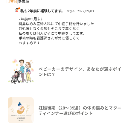
回答順
|
新着順
私も2年前に経験してます。
mさん | 2022/09/03
2年前の9月末に
綱島ゆめみ産婦人科にて中絶手術を行いました
前処置もなく金額もそこまで高くなく
私の周りは何人かそこで中絶をしてます。
手術の時も看護師さんが常に優しくて
おすすめです
ベビーカーのデザイン、あなたが選ぶポイ
ントは？
妊娠後期（28〜39週）の体の悩みとマタニ
ティインナー選びのポイント