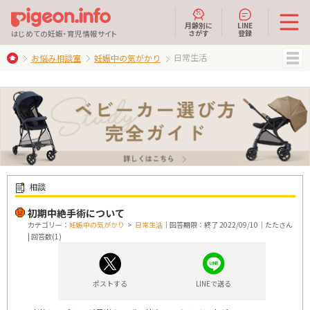
月齢別に
LINE
さがす
登録
はじめての妊娠・育児情報サイト
日常生活
お悩み相談室
妊娠中の気がかり
MENU
相談
初期中絶手術について
カテゴリー：
妊娠中の気がかり
>
日常生活
｜回答期限：終了 2022/09/10｜たたさん
| 回答数(1)
ポストする
LINEで送る