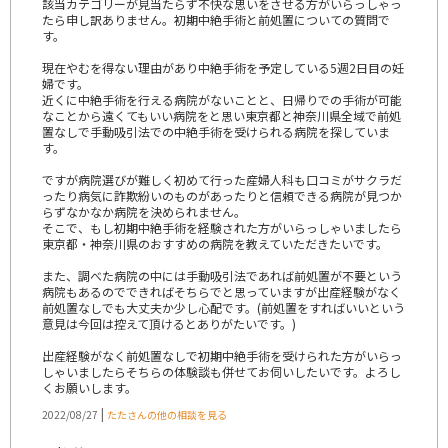
該当カテゴリーが見当たらず不快な思いをさせる方がいらっしゃっ
たら申し訳ありません。初期中絶手術と前処置についての質問で
す。
現在やむを得ない理由があり中絶手術を予定している5週2日目の妊
婦です。
近くに中絶手術を行える病院がないことと、日帰りでの手術が可能
なことから遠くてもいい病院をと思い東京都と神奈川県全域で前処
置なしで手動吸引法での中絶手術を受けられる病院を探していま
す。
ですが病院選びが難しく初めて行った産婦人科も口コミがサクラだ
ったり病気に詐欺紛いのものがあったりと信頼できる病院が見つか
らずなかなか病院を決められません。
そこで、もし初期中絶手術を経験された方がいらっしゃいましたら
東京都・神奈川県のおすすめの病院を教えていただきたいです。
また、調べた病院の中には手動吸引法であれば前処置が不要という
病院もあるのでできればそちらでと思っていますが出産経験がなく
前処置なしでも大丈夫か少し心配です。(前処置をすればいいという
意見は今回は控えて頂けるとありがたいです。)
出産経験がなく前処置なしで初期中絶手術を受けられた方がいらっ
しゃいましたらそちらの体験談も併せてお伺いしたいです。よろし
くお願いします。
|
2022/08/27
たたさんの他の相談を見る