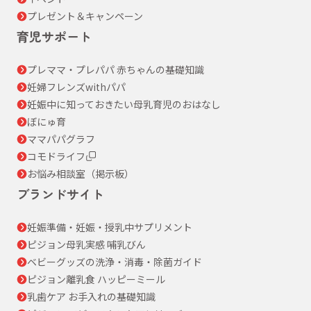
プレゼント＆キャンペーン
育児サポート
プレママ・プレパパ 赤ちゃんの基礎知識
妊婦フレンズwithパパ
妊娠中に知っておきたい母乳育児のおはなし
ぼにゅ育
ママパパグラフ
コモドライフ
お悩み相談室（掲示板）
ブランドサイト
妊娠準備・妊娠・授乳中サプリメント
ピジョン母乳実感 哺乳びん
ベビーグッズの洗浄・消毒・除菌ガイド
ピジョン離乳食 ハッピーミール
乳歯ケア お手入れの基礎知識