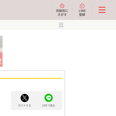
月齢別に
LINE
さがす
登録
MENU
ポストする
LINEで送る