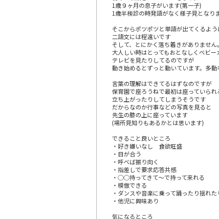
1歳９ヶ月の息子がいます(第一子)
1歳半検診の時発語がなく様子見となり
そこからポツポツと単語が出てくるよう
二語文には程遠いです
そして、とにかく落ち着きがありません
大人しい時はとってもおとなしくベビー
テレビを見たりしてるのですが
動き始めるとずっと動いています。多動
言葉の理解はできてるはずなのですが
保育園で座ろうねで最初は座っていられ
立ち上がったりしてしまうそうです
だからなのか行事などの写真を見ると
先生の膝の上に座っています
(場所見知りもあるかとは思います)
できること良いところ
・好き嫌いなし 食欲旺盛
・目が合う
・呼べば振り向く
・指差しで要求応答共感
・◯◯持ってきて〜で持って来れる
・模倣できる
・ダンスや音楽に乗って踊ったり揺れた
・他児に興味あり
気になるところ