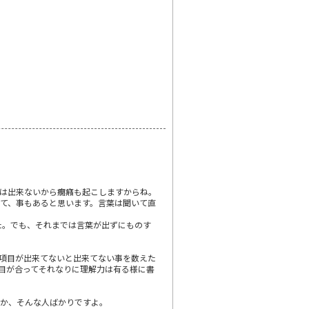
は出来ないから癇癪も起こしますからね。
て、事もあると思います。言葉は聞いて直
た。でも、それまでは言葉が出ずにものす
項目が出来てないと出来てない事を数えた
、目が合ってそれなりに理解力は有る様に書
とか、そんな人ばかりですよ。