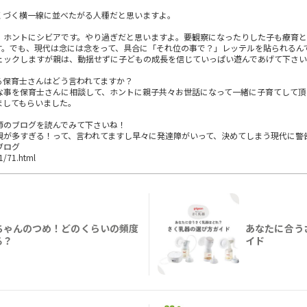
くづく横一線に並べたがる人種だと思いますよ。
、ホントにシビアです。やり過ぎだと思いますよ。要観察になったりした子も療育と
す。でも、現代は念には念をって、具合に「それ位の事で？」レッテルを貼られるん
ェックしますが親は、動揺せずに子どもの成長を信じていっぱい遊んであげて下さ
る保育士さんはどう言われてますか？
な事を保育士さんに相談して、ホントに親子共々お世話になって一緒に子育てして頂
ましてもらいました。
師のブログを読んでみて下さいね！
親が多すぎる！って、言われてますし早々に発達障がいって、決めてしまう現代に警
ブログ
01/71.html
ちゃんのつめ！どのくらいの頻度
あなたに合う
る？
イド