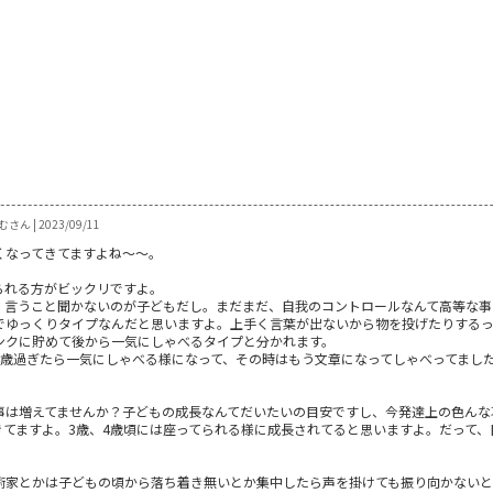
さん | 2023/09/11
くなってきてますよね～～。
られる方がビックリですよ。
。言うこと聞かないのが子どもだし。まだまだ、自我のコントロールなんて高等な事
でゆっくりタイプなんだと思いますよ。上手く言葉が出ないから物を投げたりするっ
ンクに貯めて後から一気にしゃべるタイプと分かれます。
4歳過ぎたら一気にしゃべる様になって、その時はもう文章になってしゃべってまし
事は増えてませんか？子どもの成長なんてだいたいの目安ですし、今発達上の色んな
きてますよ。3歳、4歳頃には座ってられる様に成長されてると思いますよ。だって
術家とかは子どもの頃から落ち着き無いとか集中したら声を掛けても振り向かない