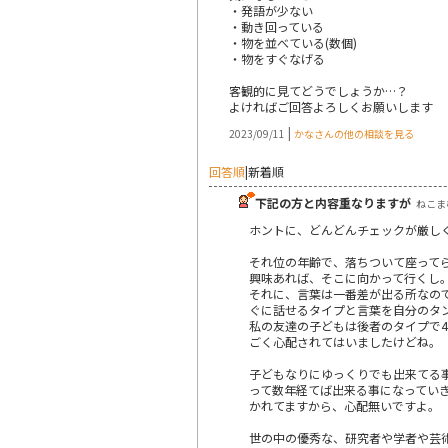
・発語が少ない
・動き回っている
・物を並べている(数個)
・物をすぐなげる
客観的に見てどうでしょうか…？
よければご回答よろしくお願いします
|
2023/09/11
かなさんの他の相談を見る
回答順
|
新着順
下記の方と内容重なりますが
ねこまむ
ホントに、どんどんチェックが厳し
それ位の年齢で、落ちついて座って
興味あれば、そこに向かって行くし
それに、言葉は一番差が出る所なの
ぐに話せるタイプと言葉を自分のタ
私の友達の子どもは後者のタイプで
ごく心配されてはいましたけどね。
子どもなりにゆっくりでも出来てる
って数年経てば出来る事になってい
かれてますから、心配無いですよ。
世の中の優秀な、研究者や学者や芸