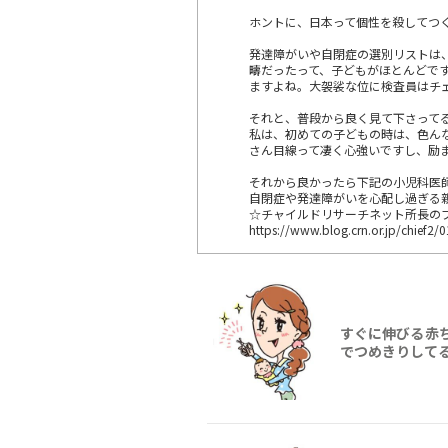
ホントに、日本って個性を殺してつ
発達障がいや自閉症の選別リストは
疇だったって、子どもがほとんどで
ますよね。大袈裟な位に検査員はチ
それと、普段から良く見て下さって
私は、初めての子どもの時は、色ん
さん目線って凄く心強いですし、励
それから良かったら下記の小児科医
自閉症や発達障がいを心配し過ぎる
☆チャイルドリサーチネット所長の
https://www.blog.crn.or.jp/chief2/
すぐに伸びる赤
でつめきりして