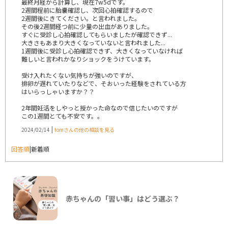
最終月経から計算し、現在7w5dです。
2週間程前に胎嚢確認し、次回心拍確認するので
2週間後にきてください。と言われました。
その後2週間経つ前に少量の出血がありました。
すぐに受診し心拍確認してもらいましたが確認できず...
大きさもあまり大きくなっていないと言われました...
1週間後に受診し心拍確認できず、大きくなっていなければ
難しいと言われかなりショックをうけています。
受け入れたくない気持ちが強いのですが、
排卵が遅れていたりなどで、そおいった経験をされている方
はいらっしゃいますか？？
2年間妊活をしやっと授かった命なので信じたいのですが
この1週間とても不安です。。
|
2024/02/14
tomさんの他の相談を見る
回答順
|
新着順
赤ちゃんの「習い事」はどう選ぶ？