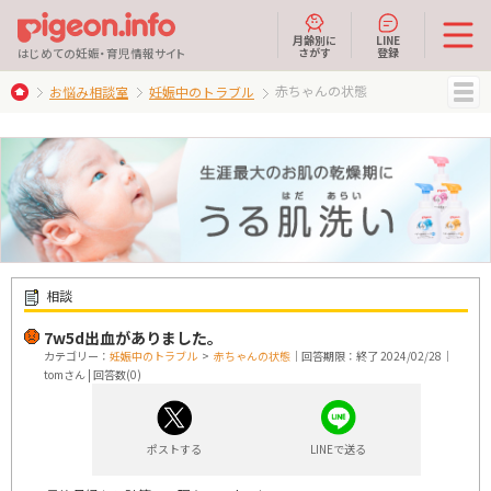
月齢別に
LINE
さがす
登録
はじめての妊娠・育児情報サイト
赤ちゃんの状態
お悩み相談室
妊娠中のトラブル
MENU
相談
7w5d出血がありました。
カテゴリー：
妊娠中のトラブル
>
赤ちゃんの状態
｜回答期限：終了 2024/02/28｜
tomさん | 回答数(0)
ポストする
LINEで送る