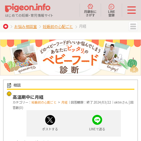
月齢別に
LINE
さがす
登録
はじめての妊娠・育児情報サイト
月経
お悩み相談室
妊娠前の心配ごと
MENU
相談
高温期中に月経
カテゴリー：
妊娠前の心配ごと
>
月経
｜回答期限：終了 2024/03/22｜oktmさん | 回
答数(0)
ポストする
LINEで送る