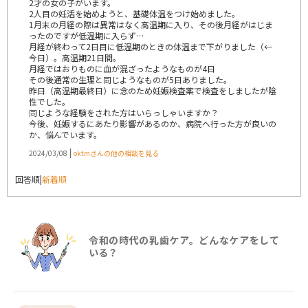
2才の女の子がいます。
2人目の妊活を始めようと、基礎体温をつけ始めました。
1月末の月経の際は異常はなく高温期に入り、その後月経がはじま
ったのですが低温期に入らず…
月経が終わって2日目に低温期のときの体温まで下がりました（←
今日）。高温期21日間。
月経ではおりものに血が混ざったようなものが4日
その後通常の生理と同じようなものが5日ありました。
昨日（高温期最終日）に念のため妊娠検査薬で検査をしましたが陰
性でした。
同じような経験をされた方はいらっしゃいますか？
今後、妊娠するにあたり影響があるのか、病院へ行った方が良いの
か、悩んでいます。
|
2024/03/08
oktmさんの他の相談を見る
回答順
|
新着順
令和の時代の乳歯ケア。どんなケアをして
いる？