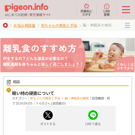
月齢別に
LINE
さがす
登録
はじめての妊娠・育児情報サイト
脳・神経系の病気
お悩み相談室
赤ちゃんの病気と手当
MENU
相談
眠い時の硬直について
カテゴリー：
赤ちゃんの病気と手当
>
脳・神経系の病気
｜回答期限：終
了 2024/04/05｜うらのさん | 回答数(0)
ポストする
LINEで送る