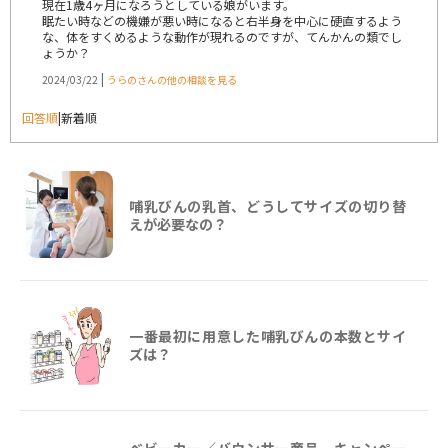
現在1歳4ヶ月になろうとしている娘がいます。
眠たい時などの機嫌が悪い時になると右半身を中心に硬直するよう
な、体をすくめるような動作が現れるのですが、てんかんの類でし
ょうか？
|
2024/03/22
うらのさんの他の相談を見る
回答順
|
新着順
哺乳びんの乳首、どうしてサイズの切り替
えが必要なの？
一番最初に用意した哺乳びんの本数とサイ
ズは？