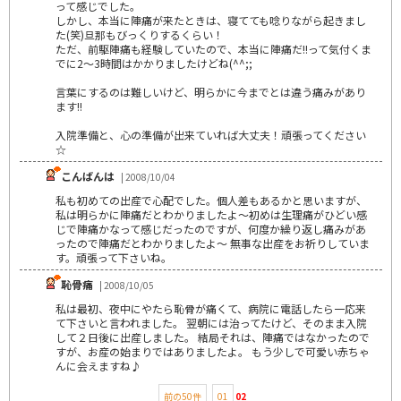
って感じでした。
しかし、本当に陣痛が来たときは、寝てても唸りながら起きまし
た(笑)旦那もびっくりするくらい！
ただ、前駆陣痛も経験していたので、本当に陣痛だ!!って気付くま
でに2～3時間はかかりましたけどね(^^;;
言葉にするのは難しいけど、明らかに今までとは違う痛みがあり
ます!!
入院準備と、心の準備が出来ていれば大丈夫！頑張ってください
☆
こんばんは
| 2008/10/04
私も初めての出産で心配でした。個人差もあるかと思いますが、
私は明らかに陣痛だとわかりましたよ～初めは生理痛がひどい感
じで陣痛かなって感じだったのですが、何度か繰り返し痛みがあ
ったので陣痛だとわかりましたよ～ 無事な出産をお祈りしていま
す。頑張って下さいね。
恥骨痛
| 2008/10/05
私は最初、夜中にやたら恥骨が痛くて、病院に電話したら一応来
て下さいと言われました。 翌朝には治ってたけど、そのまま入院
して２日後に出産しました。 結局それは、陣痛ではなかったので
すが、お産の始まりではありましたよ。 もう少しで可愛い赤ちゃ
んに会えますね♪
前の50件
01
02