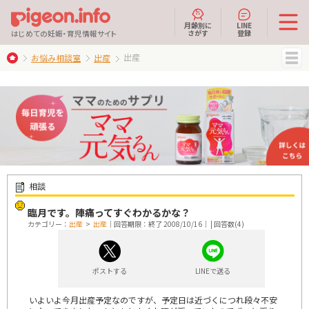
月齢別に
LINE
さがす
登録
はじめての妊娠・育児情報サイト
出産
お悩み相談室
出産
MENU
相談
臨月です。陣痛ってすぐわかるかな？
カテゴリー：
出産
>
出産
｜回答期限：終了 2008/10/16｜ | 回答数(4)
ポストする
LINEで送る
いよいよ今月出産予定なのですが、予定日は近づくにつれ段々不安