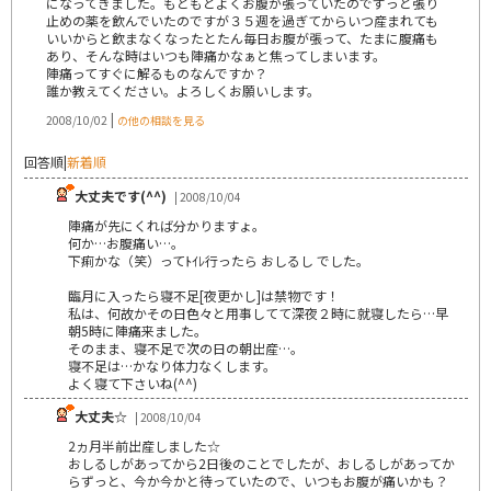
になってきました。もともとよくお腹が張っていたのでずっと張り
止めの薬を飲んでいたのですが３５週を過ぎてからいつ産まれても
いいからと飲まなくなったとたん毎日お腹が張って、たまに腹痛も
あり、そんな時はいつも陣痛かなぁと焦ってしまいます。
陣痛ってすぐに解るものなんですか？
誰か教えてください。よろしくお願いします。
|
2008/10/02
の他の相談を見る
回答順
|
新着順
大丈夫です(^^)
| 2008/10/04
陣痛が先にくれば分かりますょ。
何か…お腹痛い…。
下痢かな（笑）ってﾄｲﾚ行ったら おしるし でした。
臨月に入ったら寝不足[夜更かし]は禁物です！
私は、何故かその日色々と用事してて深夜２時に就寝したら…早
朝5時に陣痛来ました。
そのまま、寝不足で次の日の朝出産…。
寝不足は…かなり体力なくします。
よく寝て下さいね(^^)
大丈夫☆
| 2008/10/04
2ヵ月半前出産しました☆
おしるしがあってから2日後のことでしたが、おしるしがあってか
らずっと、今か今かと待っていたので、いつもお腹が痛いかも？