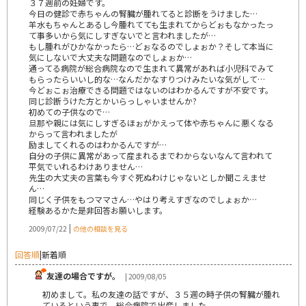
３７週前の妊婦です。
今日の健診で赤ちゃんの腎臓が腫れてると診断をうけました…
羊水もちゃんとあるし今腫れてても生まれてからどぉもなかったっ
て事多いから気にしすぎないでと言われましたが…
もし腫れがひかなかったら…どぉなるのでしょぉか？そして本当に
気にしないで大丈夫な問題なのでしょぉか…
通ってる病院が総合病院なので生まれて異常があれば小児科でみて
もらったらいいし的な…なんだかなすりつけみたいな気がして…
今どぉこぉ治療できる問題ではないのはわかるんですが不安です。
同じ診断うけた方とかいらっしゃいませんか?
初めての子供なので…
旦那や親には気にしすぎるほぉがかえって体や赤ちゃんに悪くなる
からって言われましたが
励ましてくれるのはわかるんですが…
自分の子供に異常があって産まれるまでわからないなんて言われて
平気でいれるわけありません…
先生の大丈夫の言葉も今すぐ死ぬわけじゃないとしか聞こえませ
ん…
同じく子供をもつママさん…やはり考えすぎなのでしょぉか…
経験あるかた是非回答お願いします。
|
2009/07/22
の他の相談を見る
回答順
|
新着順
友達の場合ですが。
| 2009/08/05
初めまして。私の友達の話ですが、３５週の時子供の腎臓が腫れ
ているという事で、総合病院で出産しました。