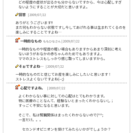
どの程度の症状が出るかも分からないですから、今は心配しすぎ
ないようにすることが大切だと思いますよ。
回答
| 2009/07/22
ありがとうございます!!
まだ何もわからない状態ですし今してあげれる事は生まれてくるのを
楽しみにすることですよね…
一時的なもの
ももひなさん | 2009/07/22
一時的なものや程度の軽い場合もありますからあまり深刻に考え
ないほうがおなかの赤ちゃんのためでもありますよ。
ママのストレスもしっかり感じ取ってしまいますから。
そぉですよね…
| 2009/07/22
一時的なものだと信じてお産を楽しみにしたいと思います！
ストレスよくないですよね(--;)
心配ですよね。
| 2009/07/22
よくわからない事に対しての心配はとてもわかります。
特に医療のことなんて、経験ないとまったくわからないし；
すっごく不安になると思います。
そこで、私は腎臓関係はまったくわからないので(^^;
一言だけ。。。
セカンドオピニオンを受けてみたらいかがでしょうか？