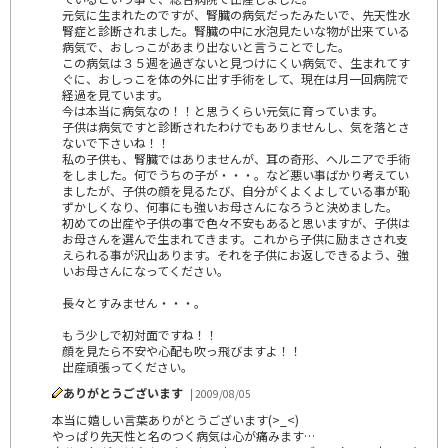
元気に生まれたのですが、腎臓の病気だったみたいで、先天性水
腎症と診断されました。腎臓の中に水泡見たいな物が出来ている
病気で、おしっこがあまり出ないと言うことでした。
この病気は３５週を過ぎないと見つけにくい病気で、生まれてす
ぐに、おしっこを体の外に出す手術をして、現在は月一回病院で
経過を見ています。
今は本当に病気なの！！と思うくらい元気に育っています。
子供は病気ですと診断されたわけでもありませんし、気を落とさ
ないで下さいね！！
私の子供も、腎臓ではありませんが、耳の奇形、ヘルニアで手術
をしました。何でうちの子が・・・。など悪い事ばかり考えてい
ましたが、子供の顔を見るたび、自分がくよくよしている事が恥
ずかしくなり、何事にも強いお母さんになろうと決めました。
初めての出産や子供の事で色々不安もあると思いますが、子供は
お母さんを選んで生まれてきます。これから子供に励まさされ支
えられる事が沢山あります。それを子供にお返しできるよう、強
いお母さんになってください。
長々とすみません・・・。
もう少しで初対面ですね！！
顔を見たら不安や心配も吹っ飛びますよ！！
出産頑張ってください。
ありがとうございます
| 2009/08/05
本当に嬉しい言葉ありがとうございます(>_<)
やっぱり先天性と名のつく病気は心が痛みます…