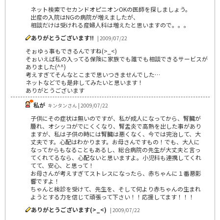
ネット検索でセカンドオピニオンOKの医師を探しましょう。
出産の入院はNGの病院が増えましたが、
相談だけは受けれる産婦人科は増えたと思いますので。。。
ありがとうございます!!
| 2009/07/22
そぉゆぅ事もできるんですね(>_<)
そぉいえば私の入ってる保険に家族でも誰でも相談できるサービスが
ありました(^^)
考えすぎてそんなとこまで思いつきませんでした…
ネットなどでも是非してみたいと思います！
ありがとうございます
私が
キンタンさん | 2009/07/22
子供にその症状は無いのですが、私が成人になってから、腎臓が
腫れ、オシッコがでにくくなり、腎盂炎で高熱を出した事があり
ますが、私は子供の時には腎臓は悪くなく、今では完治して、大
丈夫です。心配はわかります。お母さんですもの！でも、大人に
なってからもなることもあるし、総合病院の先生が大丈夫と言っ
てくれてるなら、心配ないと思いますよ。小児科も連携してくれ
てて、安心、と思って！
お母さんが考えすぎてストレスになったら、赤ちゃんに１番悪影
響ですよ！
ちゃんと検診を受けて、先生を、そして何より赤ちゃんの生まれ
ようとする力を信じて頑張って下さい！！応援してます！！！
ありがとうございます(>_<)
| 2009/07/22