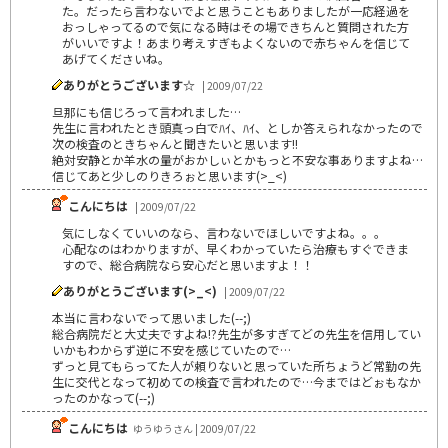
た。だったら言わないでよと思うこともありましたが一応経過を
おっしゃってるので気になる時はその場できちんと質問された方
がいいですよ！あまり考えすぎもよくないので赤ちゃんを信じて
あげてくださいね。
ありがとうございます☆
| 2009/07/22
旦那にも信じろって言われました…
先生に言われたとき頭真っ白でﾊｲ、ﾊｲ、としか答えられなかったので
次の検査のときちゃんと聞きたいと思います!!
絶対安静とか羊水の量がおかしぃとかもっと不安な事ありますよね…
信じてあと少しのりきろぉと思います(>_<)
こんにちは
| 2009/07/22
気にしなくていいのなら、言わないでほしいですよね。。。
心配なのはわかりますが、早くわかっていたら治療もすぐできま
すので、総合病院なら安心だと思いますよ！！
ありがとうございます(>_<)
| 2009/07/22
本当に言わないでって思いました(--;)
総合病院だと大丈夫ですよね!?先生が多すぎてどの先生を信用してい
いかもわからず逆に不安を感じていたので…
ずっと見てもらってた人が頼りないと思っていた所ちょうど常勤の先
生に交代となって初めての検査で言われたので…今まではどぉもなか
ったのかなって(--;)
こんにちは
ゆうゆうさん | 2009/07/22