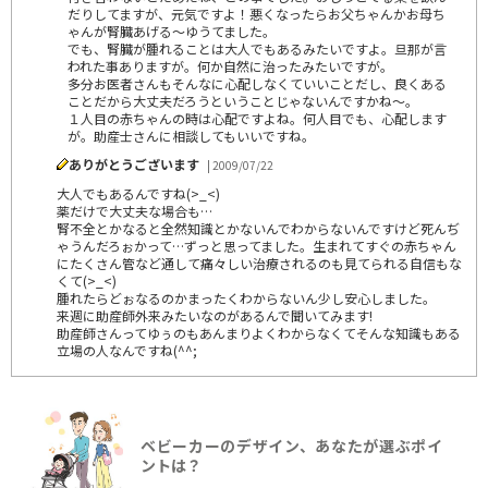
だりしてますが、元気ですよ！悪くなったらお父ちゃんかお母ち
ゃんが腎臓あげる～ゆうてました。
でも、腎臓が腫れることは大人でもあるみたいですよ。旦那が言
われた事ありますが。何か自然に治ったみたいですが。
多分お医者さんもそんなに心配しなくていいことだし、良くある
ことだから大丈夫だろうということじゃないんですかね～。
１人目の赤ちゃんの時は心配ですよね。何人目でも、心配します
が。助産士さんに相談してもいいですね。
ありがとうございます
| 2009/07/22
大人でもあるんですね(>_<)
薬だけで大丈夫な場合も…
腎不全とかなると全然知識とかないんでわからないんですけど死んぢ
ゃうんだろぉかって…ずっと思ってました。生まれてすぐの赤ちゃん
にたくさん管など通して痛々しい治療されるのも見てられる自信もな
くて(>_<)
腫れたらどぉなるのかまったくわからないん少し安心しました。
来週に助産師外来みたいなのがあるんで聞いてみます!
助産師さんってゆぅのもあんまりよくわからなくてそんな知識もある
立場の人なんですね(^^;
ベビーカーのデザイン、あなたが選ぶポイ
ントは？