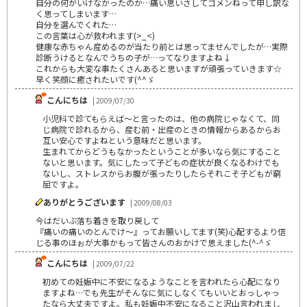
自分の何がいけなかったのか…痛い思いさしてゴメンねって申し訳な
く思ってしまいます…
自分を選んでくれた…
この言葉は心が救われます(>_<)
健康な赤ちゃん産めるのが当たり前とは思ってませんでしたが…実際
診断うけるとなんでうちの子が…ってなりますよね↓
これからも大変な事たくさんあると思いますが頑張っていきます☆
早く笑顔に癒されたいです(^^ゞ
こんにちは
| 2009/07/30
小児科で診てもらえば～と言ったのは、他の病院じゃなくて、同
じ病院で診れるから、産む前・出産のときの情報からあるからお
互い安心ですよねという意味だと思います。
生まれてからどうもなかったということが多いなら気にすること
ないと思います。気にしたって子どもの症状が良くなるわけでも
ないし、ストレスからお腹が張ったりしたらそれこそ子どもが窮
屈ですよ。
ありがとうございます
| 2009/08/03
今はだいぶ落ち着きを取り戻して
『痛いの痛いのとんでけ～』ってお願いしてます(笑)心配するより信
じる事のほぉが大事かもって皆さんのおかけで思えました(^-^ゞ
こんにちは
| 2009/07/22
初めての妊娠中に不安になるようなことを言われたら心配になり
ますよね…でも先生がそんなに気にしなくてもいいとおっしゃっ
たなら大丈夫ですよ。私も妊娠中不安になること沢山言われまし