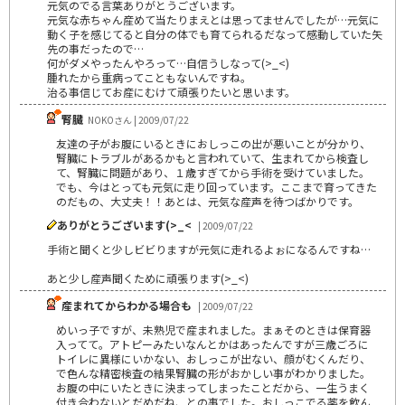
元気のでる言葉ありがとうございます。
元気な赤ちゃん産めて当たりまえとは思ってませんでしたが…元気に
動く子を感じてると自分の体でも育てられるだなって感動していた矢
先の事だったので…
何がダメやったんやろって…自信うしなって(>_<)
腫れたから重病ってこともないんですね。
治る事信じてお産にむけて頑張りたいと思います。
腎臓
NOKOさん | 2009/07/22
友達の子がお腹にいるときにおしっこの出が悪いことが分かり、
腎臓にトラブルがあるかもと言われていて、生まれてから検査し
て、腎臓に問題があり、１歳すぎてから手術を受けていました。
でも、今はとっても元気に走り回っています。ここまで育ってきた
のだもの、大丈夫！！あとは、元気な産声を待つばかりです。
ありがとうございます(>_<
| 2009/07/22
手術と聞くと少しビビりますが元気に走れるよぉになるんですね…
あと少し産声聞くために頑張ります(>_<)
産まれてからわかる場合も
| 2009/07/22
めいっ子ですが、未熟児で産まれました。まぁそのときは保育器
入ってて。アトピーみたいなんとかはあったんですが三歳ごろに
トイレに異様にいかない、おしっこが出ない、顔がむくんだり、
で色んな精密検査の結果腎臓の形がおかしい事がわかりました。
お腹の中にいたときに決まってしまったことだから、一生うまく
付き合わないとだめだね、との事でした。おしっこでる薬を飲ん