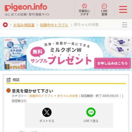
月齢別に
LINE
さがす
登録
はじめての妊娠・育児情報サイト
赤ちゃんの状態
お悩み相談室
妊娠中のトラブル
MENU
相談
意見を聞かせて下さい
カテゴリー：
妊娠中のトラブル
>
赤ちゃんの状態
｜回答期限：終了 2009/08/05｜ |
回答数(10)
ポストする
LINEで送る