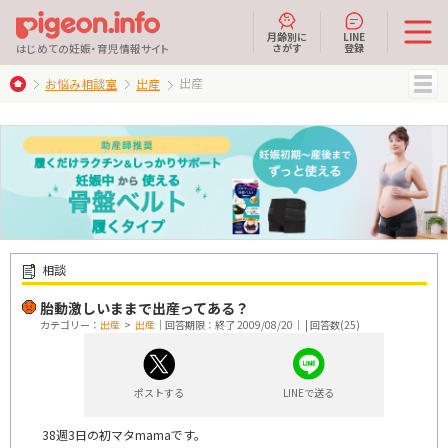
月齢別に
LINE
さがす
登録
はじめての妊娠・育児情報サイト
出産
お悩み相談室
出産
MENU
相談
胎動激しいままで出産ってある？
カテゴリー：
出産
>
出産
｜回答期限：終了 2009/08/20｜ | 回答数(25)
ポストする
LINEで送る
38週3日の初マタmamaです。