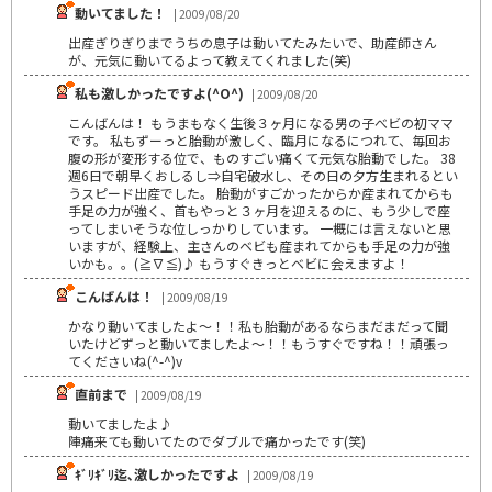
動いてました！
| 2009/08/20
出産ぎりぎりまでうちの息子は動いてたみたいで、助産師さん
が、元気に動いてるよって教えてくれました(笑)
私も激しかったですよ(^O^)
| 2009/08/20
こんばんは！ もうまもなく生後３ヶ月になる男の子べビの初ママ
です。 私もずーっと胎動が激しく、臨月になるにつれて、毎回お
腹の形が変形する位で、ものすごい痛くて元気な胎動でした。 38
週6日で朝早くおしるし⇒自宅破水し、その日の夕方生まれるとい
うスピード出産でした。 胎動がすごかったからか産まれてからも
手足の力が強く、首もやっと３ヶ月を迎えるのに、もう少しで座
ってしまいそうな位しっかりしています。 一概には言えないと思
いますが、経験上、主さんのベビも産まれてからも手足の力が強
いかも。。(≧∇≦)♪ もうすぐきっとベビに会えますよ！
こんばんは！
| 2009/08/19
かなり動いてましたよ～！！私も胎動があるならまだまだって聞
いたけどずっと動いてましたよ～！！もうすぐですね！！頑張っ
てくださいね(^-^)v
直前まで
| 2009/08/19
動いてましたよ♪
陣痛来ても動いてたのでダブルで痛かったです(笑)
ｷﾞﾘｷﾞﾘ迄､激しかったですよ
| 2009/08/19