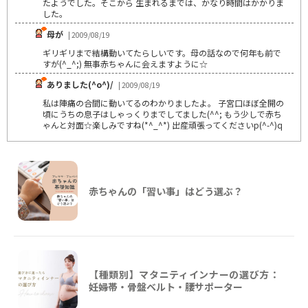
たようでした。そこから 生まれるまでは、かなり時間はかかりま
した。
母が
| 2009/08/19
ギリギリまで結構動いてたらしいです。母の話なので何年も前で
すが(^_^;) 無事赤ちゃんに会えますように☆
ありました(^o^)/
| 2009/08/19
私は陣痛の合間に動いてるのわかりましたよ。 子宮口ほぼ全開の
頃にうちの息子はしゃっくりまでしてました(^^; もう少しで赤ち
ゃんと対面☆楽しみですね(*^_^*) 出産頑張ってくださいp(^-^)q
赤ちゃんの「習い事」はどう選ぶ？
【種類別】マタニティインナーの選び方：
妊婦帯・骨盤ベルト・腰サポーター