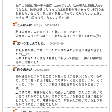
先月の26日に第一子を出産したのですが、私の場合は陣痛があっ
てもなお、胎動は感じられましたよ!! 胎動が多少あっても全然うま
れるみたいなので、気にせず気長に待っていてみたらいいと思い
ます☆ 早く産まれてくるといいですね!!
こんばんは
ホミさん | 2009/08/19
私は分娩室に入るまですごく動いてましたよ～！
分娩室に入ってからは・・・必死になりすぎて覚えてません(笑)
変わりませんでした。
| 2009/08/19
私も胎動が減ると聞いていたのですが変わらず急に陣痛がきまし
たm(__)m
それは長男だけで次男は刺激してもらって出産、三男と四男は緊
急帝王切開でした。
違う痛みが
| 2009/08/19
頭が通るかどうかのところにかちっとはまる状況になってくるの
で、そのうち（表現は難しいのですが）ぐるぐるというか、ぐに
ゅっというか・・そういう動きは感じられなくなるかと思いま
す。
上の子の時、陣痛が強くなって破水した前後、なんとなく動いて
いるのはわかりましたが、それまでのような動きとは違う感じが
しました。何より、陣痛が強くて、赤ちゃんが動いているよりお
なかのはりという感じでしたが・・・
こんばんは
| 2009/08/19