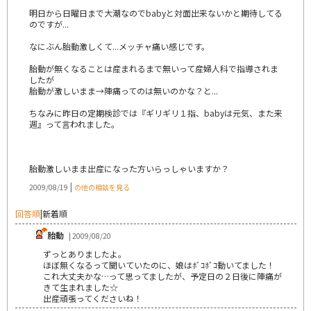
明日から日曜日まで大潮なのでbabyと対面出来ないかと期待してる
のですが...
なにぶん胎動激しくて...メッチャ痛い感じです。
胎動が無くなることは産まれるまで無いって産婦人科で指導されま
したが
胎動が激しいまま→陣痛ってのは無いのかな？と...
ちなみに昨日の定期検診では『ギリギリ１指、babyは元気、また来
週』って言われました。
胎動激しいまま出産になった方いらっしゃいますか？
|
2009/08/19
の他の相談を見る
回答順
|
新着順
胎動
| 2009/08/20
ずっとありましたよ。
ほぼ無くなるって聞いていたのに、娘はﾎﾞｺﾎﾞｺ動いてました！
これ大丈夫かな…って思ってましたが、予定日の２日後に陣痛が
きて生まれました☆
出産頑張ってくださいね！