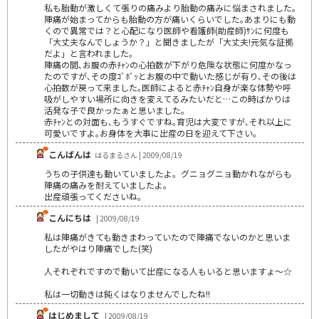
私も胎動が激しくて張りの痛みより胎動の痛みに悩まされました｡
陣痛が始まってからも胎動の方が痛いくらいでした｡あまりにも動
くので異常では？と心配になり医師や看護師(助産師)ｻﾝに何度も
「大丈夫なんでしょうか？」と聞きましたが「大丈夫!元気な証拠
だよ」と言われました｡
陣痛の間､お腹の赤ﾁｬﾝの心拍数が下がり危険な状態に何度かなっ
たのですが､その度ｺﾞﾎﾞｯとお腹の中で動いた感じが有り､その後は
心拍数が戻って来ました｡医師によると赤ﾁｬﾝ自身が楽な体勢や呼
吸がしやすい場所に向きを変えてるみたいだと…この時ばかりは
活発な子で良かったぁと思いました｡
赤ﾁｬﾝとの対面も､もうすぐですね｡育児は大変ですが､それ以上に
可愛いですよ｡お身体を大事に出産の日を迎えて下さい｡
こんばんは
はるまるさん | 2009/08/19
うちの子供達も動いていましたよ。グニョグニョ動かれながらも
陣痛の痛みを耐えていましたよ。
出産頑張ってくださいね。
こんにちは
| 2009/08/19
私は陣痛がきても動きまわっていたので陣痛でないのかと思いま
したがやはり陣痛でした(笑)
人それぞれですので動いて出産になる人もいると思いますょ～☆
私は一切動きは鈍くはなりませんでしたね!!
はじめまして
| 2009/08/19