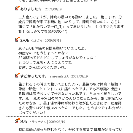
ありました☆
| 2009/08/19
三人産んでますが、陣痛の最中でも動いてました。 第１子は、分
娩台で陣痛が来てる時に動いたりして、陣痛で痛いのに、さらに
痛くて「動かないで～(T_T)」って思いました。 もうすぐ会えます
ね！ 楽しみですね(&#039;-^*)
2人も
なおさん | 2009/08/19
息子2人も陣痛の合間も動いていましたよ。
初産なのでもうちょっとかな？
38週頃ってドキドキしてしょうがないですよね！
もう少しで赤ちゃんに会えますね。
お産、がんばってくださいね。
すごかったです。
emi-smileさん | 2009/08/19
生まれるその時まで動いてましたよ～。最後の頃は陣痛→胎動→
陣痛→胎動…とエンドレスに痛かったです。でも不思議と出産す
る瞬間は気持ちよくて仕方なかった私です。ちょっと稀らしいで
す、私。 私の子宮口の開きがのんびりだったから、娘は窮屈だっ
たのかなぁ…。長丁場の陣痛が終わり娘が出たときには、助産師
さんも驚くほどお腹はぺったんこでした。 もうすぐですね☆がん
ばってください！
私も
トラキチさん | 2009/08/19
特に胎動が減った感じもなく、ﾁｸﾁｸする感覚で 陣痛が始まってい