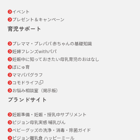
イベント
プレゼント＆キャンペーン
育児サポート
プレママ・プレパパ 赤ちゃんの基礎知識
妊婦フレンズwithパパ
妊娠中に知っておきたい母乳育児のおはなし
ぼにゅ育
ママパパグラフ
コモドライフ
お悩み相談室（掲示板）
ブランドサイト
妊娠準備・妊娠・授乳中サプリメント
ピジョン母乳実感 哺乳びん
ベビーグッズの洗浄・消毒・除菌ガイド
ピジョン離乳食 ハッピーミール