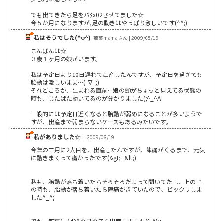
でも出てきたら足をバﾀx02させてました☆
今５か月になりますが,足の動きはやっぱり激しいです(^^;)
私はそうでした(^o^)
若葉mamaさん | 2009/08/19
こんばんは☆
３歳１ヶ月の娘がいます。
私は予定日より10日遅れで出産したんですが、予定日を過ぎても
胎動は激しいまま…(-∇-;)
それどころか、生まれる直前…娘の頭がちょっと見えてる状態の
時も、じたばた動いてるのが分かりました(;^_^A
一般的には予定日近くなると胎動が弱めになることが多いようで
すが、出産まで弱まらないケースもあるみたいです。
私がありました☆
| 2009/08/19
今年の二月に2人目を、出産したんですが、陣痛がくるまで、元気
に動きまくって痛かったです(&gt;_&lt;)
私も、胎動が落ち着いたらそろそろだよって聞いてたし、上の子
の時も、胎動が落ち着いたら陣痛がきていたので、ビックリしま
した^_^;
でも、無事に4400の男の子を出産しました(^-^)v