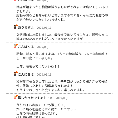
陣痛が始まったら胎動は減りましたがそれまでは痛いくらいあり
ましたよ。
胎動が減るとお産が近いと言いますので赤ちゃんもまだお腹の中
が居心地いいのかもしれませんね。
ありますよ
| 2009/08/19
２週間前に出産しました。最後まで動いてましたょ。最後の方は
陣痛のいたみでそれどころじゃなかったですが…
こんばんは
| 2009/08/19
胎動、減ると言いますよね。1人目の時は減り、2人目は陣痛中も
しっかり動いていました。
出産、頑張ってくださいね！！
こんにちは
| 2009/08/19
私が昨年長女を出産したとき、子宮口がしっかり開ききって分娩
代に移動したあとも陣痛ありましたよ！
もうすぐお子さんと会えますね。楽しみですね。
激しかったですょ↑↑〃
| 2009/08/19
うちの子ゎお腹の中でも激しくて,
ｱﾊﾞﾗに痛みを感じるほど痛かったです↓↓
出産の時も胎動はあったｹﾄﾞ,
少し鈍い感じでした.