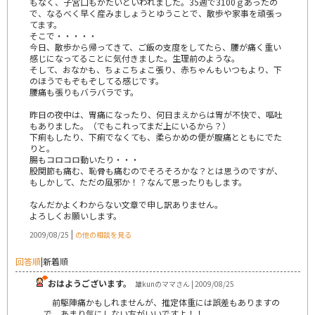
もなく、子宮口もかたいといわれました。35週で3100ｇあったの
で、なるべく早く産みましょうとゆうことで、散歩や家事を頑張っ
てます。
そこで・・・・・
今日、散歩から帰ってきて、ご飯の支度をしてたら、腰が痛く重い
感じになってることに気付きました。生理前のような。
そして、おなかも、ちょこちょこ張り、赤ちゃんもいつもより、下
のほうでもぞもぞしてる感じです。
腰痛も張りもバラバラです。
昨日の夜中は、胃痛になったり、何日まえからは胃が不快で、嘔吐
もありました。（でもこれってまだ上にいるから？）
下痢もしたり、下痢でなくても、柔らかめの便が腹痛とともにでた
りと。
腸もコロコロ動いたり・・・
股関節も痛む、恥骨も痛むのでそろそろかな？とは思うのですが、
もしかして、ただの風邪か！？なんて思ったりもします。
なんだかよくわからない文章で申し訳ありません。
よろしくお願いします。
|
2009/08/25
の他の相談を見る
回答順
|
新着順
おはようございます。
雄kunのママさん | 2009/08/25
前駆陣痛かもしれませんが、推定体重には誤差もありますの
で、あまり気にしない方がいいですよ！！