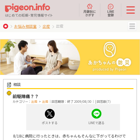
月齢別に
LINE
さがす
登録
はじめての妊娠・育児情報サイト
出産
お悩み相談室
出産
MENU
相談
前駆陣痛？？
カテゴリー：
出産
>
出産
｜回答期限：終了 2009/08/30｜ | 回答数(7)
ポストする
LINEで送る
8/18に病院に行ったときは、赤ちゃんもそんなに下がってるわけで