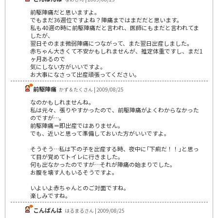
前駆陣痛だと思いますよ。
でもまだ36週位ですよね？陣痛まではまだだと思います。
私も40週の時に前駆陣痛だと言われ、医師にもまだと言われてま
したが、
翌日そのまま微弱陣痛につながって、また翌日出産しました。
赤ちゃん大きくて不安かもしれませんが、推定体重ですし、まだ1
ヶ月あるので
気にしない方がいいですよ。
お大事になさって出産頑張ってください。
前駆陣痛
かず＆たくさん | 2009/08/25
なのかもしれませんね。
私は元々、張りやすかったので、前駆陣痛がよくわからなかった
のですが…。
前駆陣痛＝即出産ではありません。
でも、近いと思って準備しておいた方がいいですよ。
そうそう…私は下の子を出産する時、夜中に｢下痢だ！！｣と思っ
て目が覚めてトイレに行きました。
何も出なかったのですが…それが陣痛の始まりでした。
お腹を壊す人もいるそうですよ。
いよいよ赤ちゃんとのご対面ですね。
楽しみですね。
こんばんは
はるまるさん | 2009/08/25