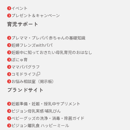
イベント
プレゼント＆キャンペーン
育児サポート
プレママ・プレパパ 赤ちゃんの基礎知識
妊婦フレンズwithパパ
妊娠中に知っておきたい母乳育児のおはなし
ぼにゅ育
ママパパグラフ
コモドライフ
お悩み相談室（掲示板）
ブランドサイト
妊娠準備・妊娠・授乳中サプリメント
ピジョン母乳実感 哺乳びん
ベビーグッズの洗浄・消毒・除菌ガイド
ピジョン離乳食 ハッピーミール