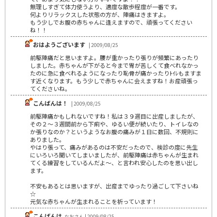
無理しすぎて体力使うより、適度な散歩程度が一番です。
何よりリラックスした状態の方が、陣痛はきますよ。
もう少しでお腹の赤ちゃんに逢えますので、頑張ってください
ね！！
おはようございます
| 2009/08/25
前駆陣痛だと思いますよ。腰が重かったり張りが頻繁にあったり
しました。赤ちゃんが下がると今まで胃が苦しくて食べれなかっ
たのに急に食べれるようになったり恥骨が痛かったりﾄｲﾚもますま
す近くなります。もう少しで赤ちゃんに会えますね！お産頑張っ
てくださいね。
こんばんは！
| 2009/08/25
前駆陣痛かもしれないですね！私は３９週目に出産しましたが、
その２～３週間前から下痢や、ゆるい便が続いたり、トイレなの
か張りなのか？というようなお腹の痛みが１日に数回、不規則に
ありました。
やはり張って、痛みがあるのは不安だったので、検診の度に先生
にいろいろ聞いてしまいましたが、前駆陣痛は赤ちゃんが生まれ
てくる練習をしているんだよ～、と言われ安心したのを思い出し
ます。
不安もあるとは思いますが、出産までゆったり過ごして下さいね
☆
元気な赤ちゃんが生まれることを祈っています！
こんばんは
なおさん | 2009/08/25