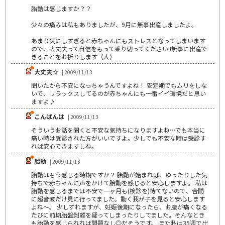
胎動は感じますか？？
少々の痛みは私もありましたが、9月に無事出産しましたよ。
あまり気にしすぎると赤ちゃんにもストレスとなってしまいます
ので、大丈夫って自信をもって乗り切ってください!!無事に出産で
きることをお祈りします（人）
大丈夫☆
| 2009/11/13
聞いたから不安になっちゃうんですよね！ 安定期でもムリをしな
いで、リラックスしてるのが赤ちゃんにも一番イイ環境だと思い
ますよ♪
こんばんは
| 2009/11/13
そういうお話を聞くと不安な気持ちになりますよね…でも本当に
痛い時は受診された方がいいですよ。少しでも不安な時は受診す
れば安心できますしね。
胎動
| 2009/11/13
胎動はもう感じる時期ですか？ 胎動が始まれば、ゆったりした気
持ちで赤ちゃんに声をかけて胎動を感じると安心しますよ。 私は
胎動を感じるまでは不安で一ヶ月も(検診を)待てないので、合間
に超音波だけ見に行ってました。動く我が子を見ると安心します
よね～。 少しずれますが、妊娠後期になったら、お腹が痛くなる
たびに前期胎盤剥離を疑ってしまったりしてました。そんなとき
も胎動を感じられれば問題なし◎だそうです。 また私は35週で出