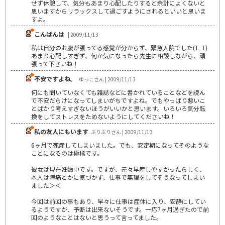
せず休憩して、気分もあまり心配したりすると余計によくないと
思いますからリラックスして過ごすようにされるといいと思いま
すよ。
こんばんは
| 2009/11/13
私は自分のお腹が張ってる感覚が分からず、緊急入院でした(T_T)
あまり心配しすぎず、何か気になったら先生に相談しながら、頑
張って下さいね！
不安ですよね。
ゆっこさん | 2009/11/13
何にも聞いていなくても雑誌などに書かれていることなどを読ん
で不安だらけになってしまいがちですよね。でもやっぱり悪いこ
とばかり考えすぎないほうがいいかと思います。いろいろ気分転
換をしてストレスをためないようにしてくださいね！
私の友人にもいます
ぶりぶりさん | 2009/11/13
6ヶ月で死産してしまいました。でも、安定期になってそのような
ことになるのは極稀です。
彼女は現在妊娠中です。ですが、元々早産しやすかったらしく、
本人は陣痛とかに気づかず、仕事で無理をしてそうなってしまい
ました＞＜
今回は前回の事もあり、早々に仕事は産休に入り、安静にしてい
るようですが、予断は出来ないそうです。一応7ヶ月過ぎたので前
回のようなことはないと思うって言ってました。