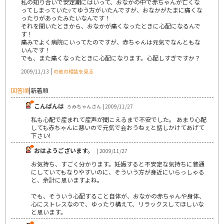
私の知り合いで安定期にはいって、おなかの中で赤ちゃんが亡くな
ってしまっていたｯてゆう方がいたんですが、おなかがたまに痛くな
ったりがあったみたいなんです！
それを聞いたときから、おなかが痛くなったときに心配になるんで
す！
痛みでよく病院にいってたのですが、赤ちゃんは元気でなんともな
いんです！
でも、また痛くなったときに心配になります。心配しすぎですか？
|
2009/11/13
の他の相談を見る
回答順
|
新着順
こんばんは
ろみちゃんさん | 2009/11/27
私も心配で産まれて産声が聞こえるまで不安でした。 あまり心配
しても赤ちゃんに悪いので元気で会おうねぇと話しかけてあげて
下さい!
おはようございます。
| 2009/11/27
お気持ち、すごく分かります。妊娠すると不安定な気持ちに普通
にしていてもなりやすいのに、そういう方が身近にいらっしゃる
と、余計に思いますよね。
でも、そういう心配すること自体が、おなかの赤ちゃんや身体、
心にストレスなので、ゆったり構えて、リラックスしてほしいな
と思います。