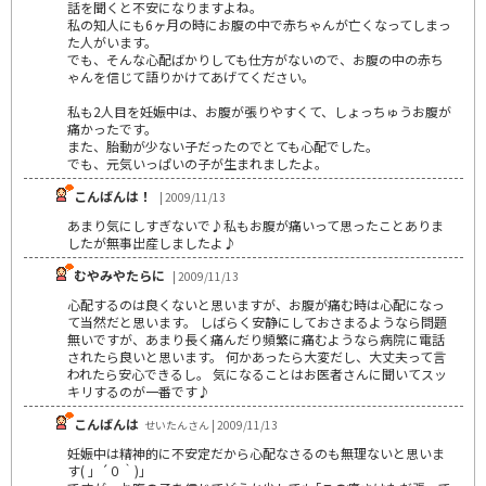
話を聞くと不安になりますよね。
私の知人にも6ヶ月の時にお腹の中で赤ちゃんが亡くなってしまっ
た人がいます。
でも、そんな心配ばかりしても仕方がないので、お腹の中の赤ち
ゃんを信じて語りかけてあげてください。
私も2人目を妊娠中は、お腹が張りやすくて、しょっちゅうお腹が
痛かったです。
また、胎動が少ない子だったのでとても心配でした。
でも、元気いっぱいの子が生まれましたよ。
こんばんは！
| 2009/11/13
あまり気にしすぎないで♪私もお腹が痛いって思ったことありま
したが無事出産しましたよ♪
むやみやたらに
| 2009/11/13
心配するのは良くないと思いますが、お腹が痛む時は心配になっ
て当然だと思います。 しばらく安静にしておさまるようなら問題
無いですが、あまり長く痛んだり頻繁に痛むようなら病院に電話
されたら良いと思います。 何かあったら大変だし、大丈夫って言
われたら安心できるし。 気になることはお医者さんに聞いてスッ
キリするのが一番です♪
こんばんは
せいたんさん | 2009/11/13
妊娠中は精神的に不安定だから心配なさるのも無理ないと思いま
す( 」´０｀)」