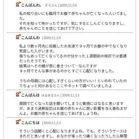
こんばんわ。
そらさん | 2009/11/14
私の知り合いにも臨月でお腹で赤ちゃんが亡くなった人いてまし
た。
それを知って怖かったですが、気にするとしんどくなりますし、
赤ちゃんのことを信じてあげて下さい。
こんばんわ
| 2009/11/14
私より数ヶ月先に妊娠したお友達で９ヶ月でお腹の中でなくなり
死産した人がいます。
張りもあって亡くなってるのが分かった１週間前の検診では普通
だったそうです。
結果はへその緒が首に巻きついて…なんですが
９ヶ月でそんな事があるのかとすごく心配になりました。
うちの母親には心配しすぎくらいの方がいい！といわれていたの
でちょっと何かあるとここやネットで調べていましたよ
こんばんは
はるまるさん | 2009/11/13
周囲で亡くなった話を聞いてしまうと敏感にはなると思います
が、あまり過剰反応はお腹の赤ちゃんに良い影響を与え兼ねませ
んよ。お腹の赤ちゃんを信じてあげましょうね。
こんにちは
| 2009/11/13
そういう話聞くと心配になりますよね。でも、そういうケースは
まれだと思いますし、おなかが張ったり痛くなったりしたら無理