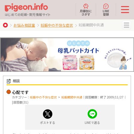
月齢別に
LINE
さがす
登録
はじめての妊娠・育児情報サイト
妊娠期間中共通
お悩み相談室
妊娠中の不快な症状
MENU
相談
心配です
カテゴリー：
妊娠中の不快な症状
>
妊娠期間中共通
｜回答期限：終了 2009/11/27｜
| 回答数(31)
ポストする
LINEで送る