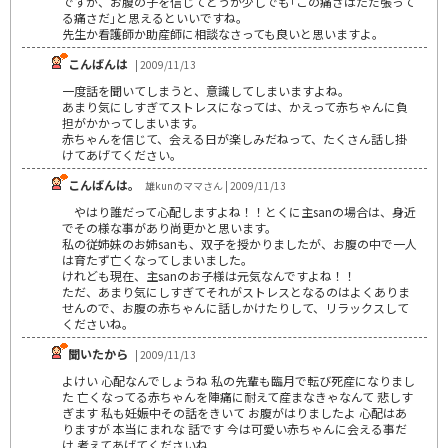
ですが、お腹の子を信じてどうか少しでも｢この痛さはただ張って
る痛さだ｣と思えるといいですね。
先生か看護師か助産師に相談なさっても良いと思いますよ。
こんばんは
| 2009/11/13
一度話を聞いてしまうと、意識してしまいますよね。
あまり気にしすぎてストレスになっては、かえって赤ちゃんに負
担がかかってしまいます。
赤ちゃんを信じて、会える日が楽しみだねって、たくさん話し掛
けてあげてください。
こんばんは。
雄kunのママさん | 2009/11/13
やはり誰だって心配しますよね！！とくに主sanの場合は、身近
でその様な事があり尚更かと思います。
私の従姉妹のお姉sanも、双子を授かりましたが、お腹の中で一人
は育たず亡くなってしまいました。
けれども現在、主sanのお子様は元気なんですよね！！
ただ、あまり気にしすぎてそれがストレスとなるのはよくありま
せんので、お腹の赤ちゃんに話しかけたりして、リラックスして
くださいね。
聞いたから
| 2009/11/13
よけい 心配なんでしょうね 私の先輩も臨月で転び死産になりまし
た 亡くなってる赤ちゃんを陣痛に耐えて産まなきゃなんて 悲しす
ぎます 私も妊娠中その話をきいて お腹がはりましたよ 心配はあ
りますが 本当にまれな 話です 今は可愛い赤ちゃんに会える事だ
け 考えてあげてくださいね