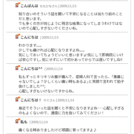
こんばんは
ももひなさん | 2009/11/15
知り合いのそういう話を聞いて不安になることは当たり前のこと
だと思います。
でも多くの方が同じように残念な結果になってしまうわけではな
いので心配しすぎないでくださいね。
こんにちは
| 2009/11/15
わかります｡｡｡
少しでも痛ければ心配になりますよね｡｡｡
気にしておいてちょうどいいと思いますょ!気にして即病院にいけ
ば安心ですし､気にせずにいて何かあってからでは遅いですしね!!
こんにちは^^
| 2009/11/14
私もずっとキリキリお腹が痛んで、産婦人科で言ったら、｢激痛じ
ゃないでしょ？少しくらい痛い時もあるよ｣と笑顔で言われて拍子
抜けしました^^;
心配しすぎもいけないですからね。
こんにちは！
ホミさん | 2009/11/14
身近でそういった話を聞くと不安になりますよね･･･心配しすぎる
のもよくないので、適度に力を抜いてみてください！
私も
| 2009/11/14
痛くなる時ありましたけど順調に育ってますよ♪