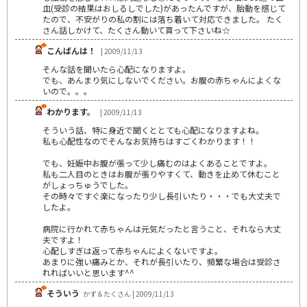
血(受診の結果はおしるしでした)があったんですが、胎動を感じて
たので、不安がりの私の割には落ち着いて対応できました。 たく
さん話しかけて、たくさん動いて貰って下さいね☆
こんばんは！
| 2009/11/13
そんな話を聞いたら心配になりますよ。
でも、あんまり気にしないでください。お腹の赤ちゃんによくな
いので。。。
わかります。
| 2009/11/13
そういう話、特に身近で聞くととても心配になりますよね。
私も心配性なのでそんなお気持ちはすごくわかります！！
でも、妊娠中お腹が張って少し痛むのはよくあることですよ。
私も二人目のときはお腹が張りやすくて、動きを止めて休むこと
がしょっちゅうでした。
その時々ですぐ楽になったり少し長引いたり・・・でも大丈夫で
したよ。
病院に行かれて赤ちゃんは元気だったと言うこと、それなら大丈
夫ですよ！
心配しすぎは返って赤ちゃんによくないですよ。
あまりに強い痛みとか、それが長引いたり、頻繁な場合は受診さ
れればいいと思います^^
そういう
かず＆たくさん | 2009/11/13