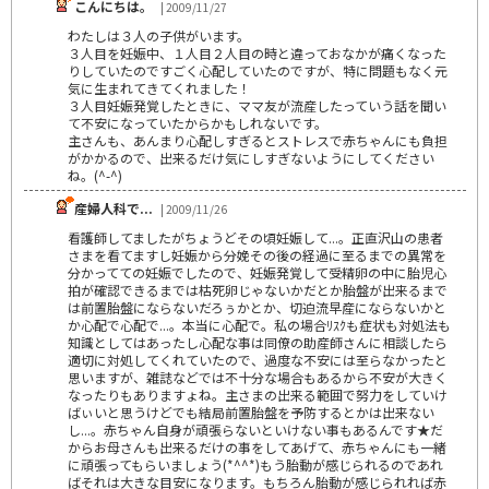
こんにちは。
| 2009/11/27
わたしは３人の子供がいます。
３人目を妊娠中、１人目２人目の時と違っておなかが痛くなった
りしていたのですごく心配していたのですが、特に問題もなく元
気に生まれてきてくれました！
３人目妊娠発覚したときに、ママ友が流産したっていう話を聞い
て不安になっていたからかもしれないです。
主さんも、あんまり心配しすぎるとストレスで赤ちゃんにも負担
がかかるので、出来るだけ気にしすぎないようにしてください
ね。(^-^)
産婦人科で...
| 2009/11/26
看護師してましたがちょうどその頃妊娠して...。正直沢山の患者
さまを看てますし妊娠から分娩その後の経過に至るまでの異常を
分かってての妊娠でしたので、妊娠発覚して受精卵の中に胎児心
拍が確認できるまでは枯死卵じゃないかだとか胎盤が出来るまで
は前置胎盤にならないだろぅかとか、切迫流早産にならないかと
か心配で心配で...。本当に心配で。私の場合ﾘｽｸも症状も対処法も
知識としてはあったし心配な事は同僚の助産師さんに相談したら
適切に対処してくれていたので、過度な不安には至らなかったと
思いますが、雑誌などでは不十分な場合もあるから不安が大きく
なったりもありますょね。主さまの出来る範囲で努力をしていけ
ばぃいと思うけどでも結局前置胎盤を予防するとかは出来ない
し...。赤ちゃん自身が頑張らないといけない事もあるんです★だ
からお母さんも出来るだけの事をしてあげて、赤ちゃんにも一緒
に頑張ってもらいましょう(*^^*)もう胎動が感じられるのであれ
ばそれは大きな目安になります。もちろん胎動が感じられれば赤