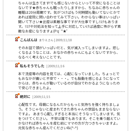
ちゃんは生きてます!でも感じないからといって不安になることは
ないです★赤ちゃんも眠ったりしますから、ちなみに赤ちゃんの
睡眠は20分周期です。気がつけばもう何時間も動いてないとかで
あれば産院に問い合わせてみて下さい。わからない事はいっぱい
聞いて下さい★出産は素敵な事ですが大仕事ですしﾘｽｸもありま
す。ﾘｽｸや対処法を知って上手に対応していけば過度に怖がらず素
敵なお産になりますょ(Pq¨*★ﾟ
こんばんは
まりえさん | 2009/11/18
そのお話で頭がいっぱいだと、気が滅入ってしまいますよ。悲し
くなるようなことは、おなかの赤ちゃんにもよくないですから、
なるべく考えないことです。
私もそうでした
| 2009/11/16
本で流産等の内容を見ては、心配になっていました。ちょっとで
もおなかが痛いと不安で・・・。でも胎動を感じるようになって
からは、赤ちゃんが動いているのが自分でわかるようになったの
で安心できましたよ。
絶対に
| 2009/11/15
心配性です。母親になるんだからもっと気持ちを強く持ちましょ
う。そうじゃないと産まれてきた赤ちゃんの世話もままならない
ですよ。 あまり心配しすぎると本当にそうなってしまいます。気
をつけてください。 不安は誰でもあります。そこを乗り越えてい
かなければ赤ちゃんを産む前にママの方が力つきちゃいますよ。
元気な赤ちゃん産んでくださいね(^-^)