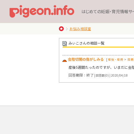
はじめての妊娠・育児情報サ
お悩み相談室
みぃこさんの相談一覧
会陰切開の傷がしみる
[
産後・産褥
>
産褥
産後5週間たったのですが、いまだに会
回答期限：終了
| 回答数(0) | 2020/04/18