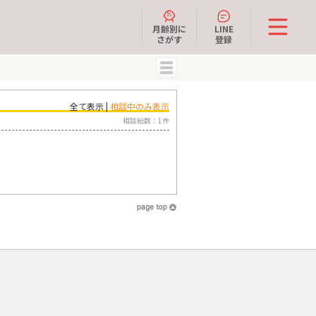
月齢別に
LINE
さがす
登録
MENU
全て表示 |
相談中のみ表示
相談総数：1件