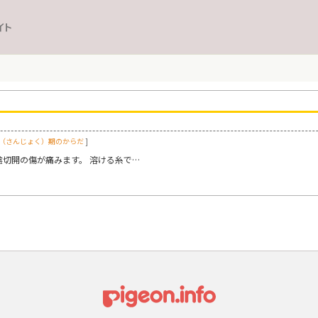
イト
（さんじょく）期のからだ
]
陰切開の傷が痛みます。 溶ける糸で…