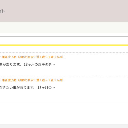
イト
>
離乳完了期（月齢の目安：満１歳～１歳３ヵ月）
]
があります。 13ヶ月の双子の男…
>
離乳完了期（月齢の目安：満１歳～１歳３ヵ月）
]
きたい事があります。 13ヶ月の…