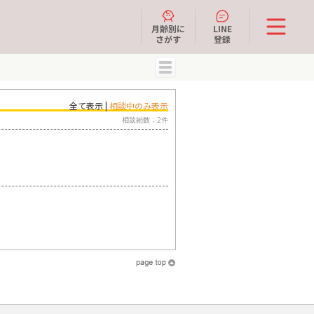
月齢別に
LINE
さがす
登録
MENU
全て表示 |
相談中のみ表示
相談総数：2件