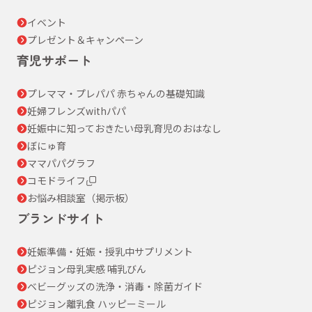
イベント
プレゼント＆キャンペーン
育児サポート
プレママ・プレパパ 赤ちゃんの基礎知識
妊婦フレンズwithパパ
妊娠中に知っておきたい母乳育児のおはなし
ぼにゅ育
ママパパグラフ
コモドライフ
お悩み相談室（掲示板）
ブランドサイト
妊娠準備・妊娠・授乳中サプリメント
ピジョン母乳実感 哺乳びん
ベビーグッズの洗浄・消毒・除菌ガイド
ピジョン離乳食 ハッピーミール