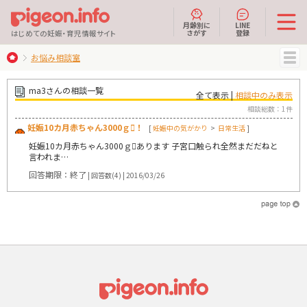
月齢別に
LINE
さがす
登録
はじめての妊娠・育児情報サイト
お悩み相談室
MENU
ma3さんの相談一覧
全て表示 |
相談中のみ表示
相談総数：1件
妊娠10カ月赤ちゃん3000ｇ！
[
妊娠中の気がかり
>
日常生活
]
妊娠10カ月赤ちゃん3000ｇあります 子宮口触られ全然まだだねと
言われま…
回答期限：終了
| 回答数(4) | 2016/03/26