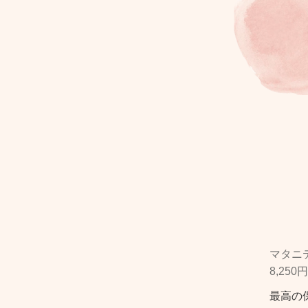
マタニ
8,250
最高の