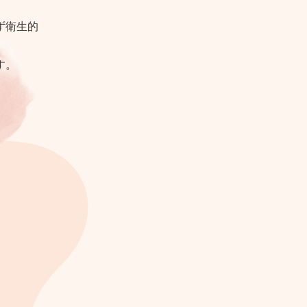
ず衛生的
す。