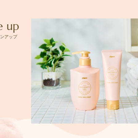
e up
ンアップ