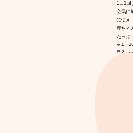
1日1
空気に
に使え
赤ちゃ
たっぷり
※１ 2
※２ ハ