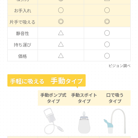
○
○
お手入れ
◎
◎
片手で吸える
△
○
静音性
△
○
持ち運び
△
○
価格
ピジョン調べ
手動
手軽に吸える
タイプ
手動ポンプ式
手動スポイト
口で吸う
タイプ
タイプ
タイプ