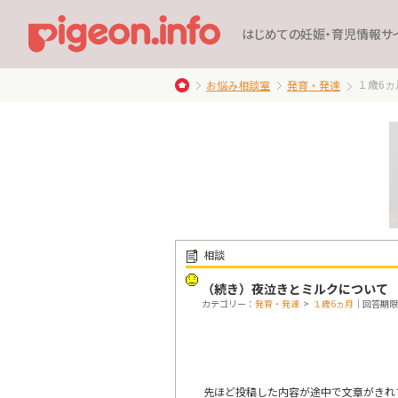
はじめての妊娠・育児情報サ
１歳6ヵ
お悩み相談室
発育・発達
相談
（続き）夜泣きとミルクについて
カテゴリー：
発育・発達
>
１歳6ヵ月
｜回答期限：終
先ほど投稿した内容が途中で文章がきれ