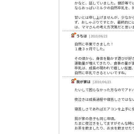
かなと、話していました。健診等で
ならおっぱいミルクの自然卒乳を、
甘いとは申し上げませんが、少なか
ず、おしゃぶりですとか、最終的に
は、ママさんの考え方次第だと思い
うちは
| 2010/06/23
自然に卒業できました！
１歳３ヶ月でした。
その頃から、身体を動かす遊びが好
運動量が増えてきたり、食事の量が
卒乳は、成長の現われで嬉しい反面
自然に卒乳できるといいですね。
我が家は
| 2010/06/23
たいして困らなかった方なのでアド
夜泣きは成長過程や寝苦しさではな
寝苦しさであればエアコンを上手に
我が家の息子も同じ年頃。
たまに夜泣きをしてますがそんな時
お茶を飲ましたり、お水を飲ませた