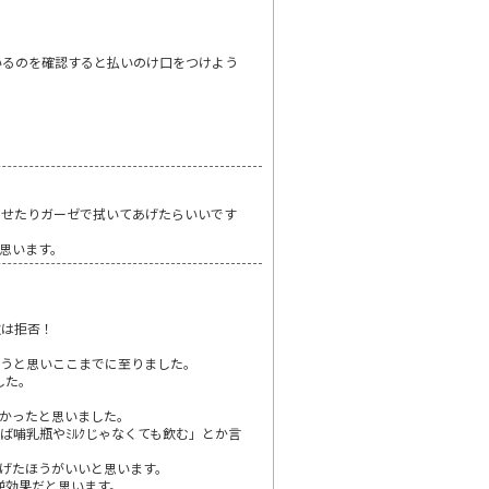
いるのを確認すると払いのけ口をつけよう
ませたりガーゼで拭いてあげたらいいです
思います。
取は拒否！
ようと思いここまでに至りました。
した。
良かったと思いました。
けば哺乳瓶やﾐﾙｸじゃなくても飲む」とか言
げたほうがいいと思います。
逆効果だと思います。