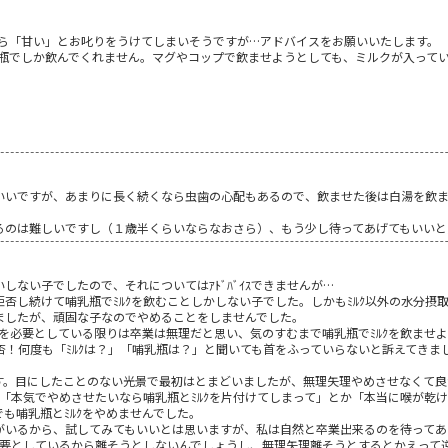
ら「甘い」とお叱りをうけてしまいそうですが…アドバイスをお願いいたします。
瓶でしか飲んでくれません。マグやコップで飲ませようとしても、ミルクが入って
いいですが、あまりに長く続くなら虫歯の心配もあるので、飲ませた後は白湯を飲
るのは難しいですし（１歳半くらいならなおさら）、もう少し待ってあげてもいいと
しない子でしたので、それについてはｱﾄﾞﾊﾞｲｽできませんが…
ﾟも拒否し続けて哺乳瓶でﾐﾙｸを飲むことしかしない子でした。しかもﾐﾙｸ以外の水分摂
ましたが、頑固な子なのでやめることをしませんでした。
ｸを必要としている限りは卒業は無理だと思い、気のすむまで哺乳瓶でﾐﾙｸを飲ませ
拒否！何度も「ﾐﾙｸは？」「哺乳瓶は？」と聞いても首をふっていらないと訴えてきま
ます。目にしたことのない光景で最初はとまどいましたが、無理矢理やめさせなくて
で、「本気でやめさせたいなら哺乳瓶とﾐﾙｸを片付けてしまって」とか「本当に喉が乾
も哺乳瓶とﾐﾙｸをやめませんでした。
がいるから、試してみてもいいとは思いますが、私は自然と卒業出来るのを待ってあ
必要としているから離そうとしないんでしょうし、無理矢理離そうとするとかえって