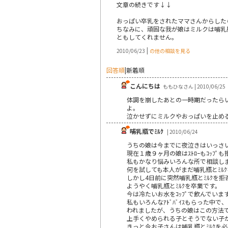
文章の続きです↓↓
おっぱい卒乳をされたママさんからした
ちなみに、頑固な我が娘はミルクは哺乳
ともしてくれません。
|
2010/06/23
の他の相談を見る
回答順
|
新着順
こんにちは
ももひなさん | 2010/06/25
体調を崩したあとの一時期だったら
よ。
泣かせずにミルクやおっぱいを止め
哺乳瓶でﾐﾙｸ
| 2010/06/24
うちの娘は今までに夜泣きはいっさい
現在１歳９ヶ月の娘はｽﾄﾛｰもｺｯﾌ
私もかなり悩みいろんな所で相談し
何を試しても本人がまだ哺乳瓶とﾐﾙ
しかし4日前に突然哺乳瓶とﾐﾙｸを
ようやく哺乳瓶とﾐﾙｸを卒業です。
今は冷たいお水をｺｯﾌﾟで飲んでい
私もいろんなｱﾄﾞﾊﾞｲｽもらった中
われましたが、うちの娘はこの方法で
上手くやめられる子とそうでない子
きっと今お子さんは哺乳瓶とﾐﾙｸを