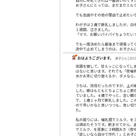
自然に卒乳できれば一番良いのです
お子さんにとっては、まだまだミル
でも虫歯やその他の理由で止めたい
わが子は２歳で断乳しましたが、日
１週間、泣きました。
「ママ、お願いパイパイちょうだい
でも一度決めたら最後まで頑張って
途中で止めてしまうのは、お子さん
おはようございます。
透子さん | 2010
体調を崩して、甘えっこになってし
はないと思います。それでも「夜哺
水かお茶に切り替えるか、ダメなら
うちは、完母だったのですが、上の
した。娘はもともとちょこちょこ飲
ていました。４歳でやっと、言い聞
で、１歳１ヶ月で断乳しました。こ
ので早いかなと思いつつも、思い切
た。
私の周りには、哺乳瓶でミルク、を
は諦めたそうです。飲ませてから、
でミルク、を見事に３時間おき（夜
「欲しいなら自分で作れ！」とお子