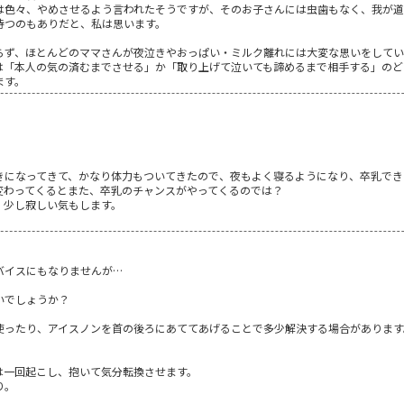
は色々、やめさせるよう言われたそうですが、そのお子さんには虫歯もなく、我が道
待つのもありだと、私は思います。
らず、ほとんどのママさんが夜泣きやおっぱい・ミルク離れには大変な思いをしてい
は「本人の気の済むまでさせる」か「取り上げて泣いても諦めるまで相手する」のど
ます。
きになってきて、かなり体力もついてきたので、夜もよく寝るようになり、卒乳でき
変わってくるとまた、卒乳のチャンスがやってくるのでは？
、少し寂しい気もします。
バイスにもなりませんが…
いでしょうか？
使ったり、アイスノンを首の後ろにあててあげることで多少解決する場合があります
は一回起こし、抱いて気分転換させます。
り。