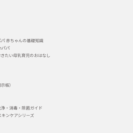
パ 赤ちゃんの基礎知識
hパパ
おきたい母乳育児のおはなし
掲示板）
洗浄・消毒・除菌ガイド
スキンケアシリーズ