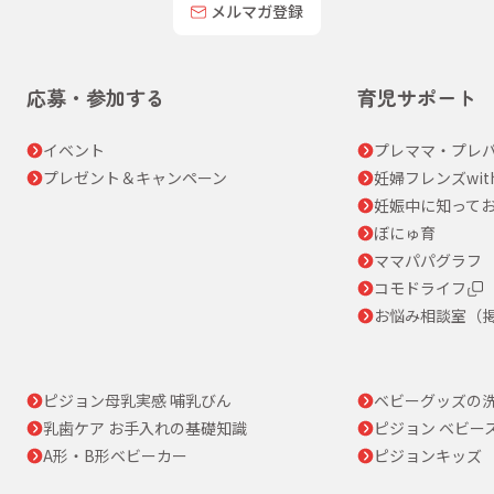
メルマガ登録
応募・参加する
育児サポート
イベント
プレママ・プレパ
プレゼント＆キャンペーン
妊婦フレンズwit
妊娠中に知って
ぼにゅ育
ママパパグラフ
コモドライフ
お悩み相談室（
ピジョン母乳実感 哺乳びん
ベビーグッズの
乳歯ケア お手入れの基礎知識
ピジョン ベビー
A形・B形ベビーカー
ピジョンキッズ