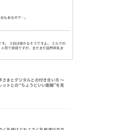
場合もあるので…。
す。 ３日は掛かるそうですよ。 ミルクの
８ヶ月で完母ですが、まだまだ自然卒乳ま
子さまとデジタルとの付き合い方 ～
レットとの“ちょうどいい距離”を見
さく乳器はどれ？さく乳器選び方ガ