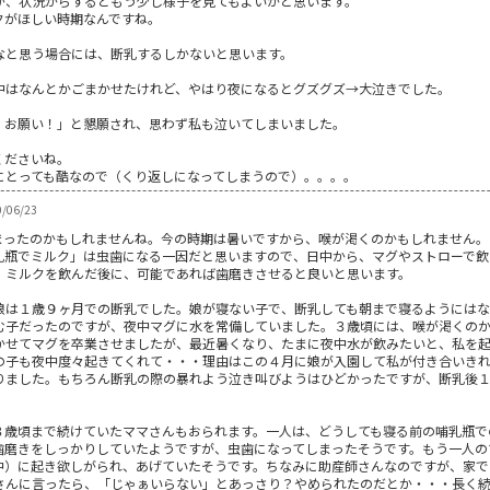
が、状況からするともう少し様子を見てもよいかと思います。
クがほしい時期なんですね。
なと思う場合には、断乳するしかないと思います。
中はなんとかごまかせたけれど、やはり夜になるとグズグズ→大泣きでした。
！お願い！」と懇願され、思わず私も泣いてしまいました。
くださいね。
にとっても酷なので（くり返しになってしまうので）。。。。
/06/23
まったのかもしれませんね。今の時期は暑いですから、喉が渇くのかもしれません。
乳瓶でミルク」は虫歯になる一因だと思いますので、日中から、マグやストローで飲
、ミルクを飲んだ後に、可能であれば歯磨きさせると良いと思います。
娘は１歳９ヶ月での断乳でした。娘が寝ない子で、断乳しても朝まで寝るようにはな
む子だったのですが、夜中マグに水を常備していました。３歳頃には、喉が渇くの
かせてマグを卒業させましたが、最近暑くなり、たまに夜中水が飲みたいと、私を
の子も夜中度々起きてくれて・・・理由はこの４月に娘が入園して私が付き合いき
りました。もちろん断乳の際の暴れよう泣き叫びようはひどかったですが、断乳後
３歳頃まで続けていたママさんもおられます。一人は、どうしても寝る前の哺乳瓶で
歯磨きをしっかりしていたようですが、虫歯になってしまったそうです。もう一人の
中）に起き欲しがられ、あげていたそうです。ちなみに助産師さんなのですが、家で
さんに言ったら、「じゃぁいらない」とあっさり？やめられたのだとか・・・長く続