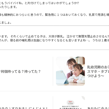
もうバイバイね。と片付けてしまってはいかがでしょうか!?
ったりします。
らお母様も精神的におつらいと思うので、緊急用に１つはおいておくなり、乳首で用済む
えましょ。
ます。 それくらいで止めてる子は、大体が断乳。 泣かせて無理矢理止めさせるんで
せんが、寝る前の哺乳瓶は虫歯になりやすくなるとも言いますよね…。 うちは１歳
乳幼児期のお
ク何個持ってる？持ってた？
スマホ・タブ
つけよう〜
クラク♪すりおろしにんじんとし
あなたに合う