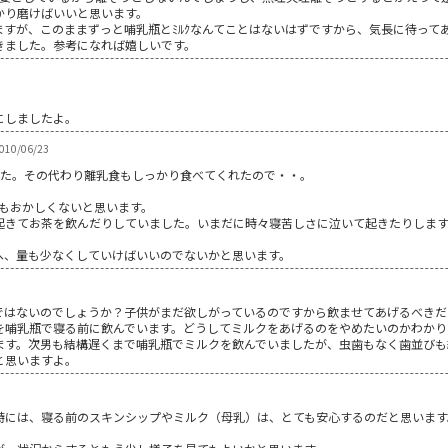
かり磨けばいいと思います。
すが、このままずっと哺乳瓶とﾐﾙｸなんてことはないはずですから、気長に待って
きました。参考になれば嬉しいです。
にしましたよ。
10/06/23
した。その代わり離乳食もしっかり食べてくれたので・・。
てもおかしくないと思います。
起きてお茶を飲んだりしていました。いまだに時々寝苦しさに泣いて起きたりしま
へ、量も少なくしていけばいいのでないかと思います。
ではないのでしょうか？子供がまだ欲しがっているのですから飲ませてあげるべきだ
を哺乳瓶で寝る前に飲んでいます。どうしてミルクをあげるのをやめたいのかわかり
ます。次男も結構遅くまで哺乳瓶でミルクを飲んでいましたが、虫歯もなく歯並びも
と思いますよ。
時には、寝る前のスキンシップやミルク（母乳）は、とても安心するのだと思います