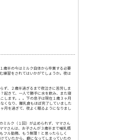
１歳半の今はミルク自体から卒業する必要
む練習をされてはいかがでしょうか。夜は
らず、２歳半過ぎるまで夜泣きに苦労しま
か？起きて、一人で勝手に水を飲み、また寝
起こします。。。下の息子は現在１歳３ヶ月
れなくなり、離乳食もほぼ完了していました
１ヶ月を過ぎて、夜よく眠るようになりまし
のミルク（１回）が止められず、ママさん
ママさんは、お子さんが３歳半まで哺乳瓶
もフル勤務、もう無理！と思ったらしく
けていたから、癖になってしまっていたの