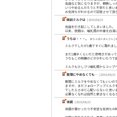
虫歯など気になりますが、朝晩しっ
いつやめるんだろうと不安だと思いま
お気持ちがわかるので回答させて頂
眠前ミルクは
| 2010/06/23
虫歯を引き起こしてしまいました。
以来、夜間は、哺乳瓶の中身を白湯
うちは・・・。
あちゃぱんまんさん | 20
ミルクでしたが1歳ですぐに取れま
まだ1歳半くらいだと夜鳴きがあっ
うちもこの時期のどがかわいたりで
ミルクも少しづつ哺乳瓶からコップ
無理にやめなくても…
| 2010/06/23
無理にミルクをやめなくてもいいの
ますが、まだフォローアップミルク
でしたらさほど心配いらないと思い
必要なくなれば自然と飲まなくなる
体調
| 2010/06/23
体調が悪かったり不安定な気持ちの