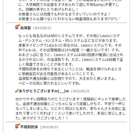
に、大学病院での出産をすすめられて逆に不安&amp;不便でし
た。同期の男子にとりあげられるし！
お医者さんには何度でもわかるまできいていいのですよ！
お医者さんも調べないとわからない検査項目もあります(^O^)／
血液型
| 2010/09/23
もっとも有名なのはABOシステムですが、その他にLewisシステ
ム・Pシステム・Iiシステム・Rhシステムなどなどがあります。
患者タイピングでLe(a-b-)と仰るのは、Lewisシステムです。その
中でa-b-は、その出現頻度は10％程度（一番少ないです）です。
おおざっぱに言うと、LewisシステムはABO抗原が唾液に分泌され
るかされないか、の血液型です。ただ、Lewisシステムは妊娠で正
しく検査できないことがあります。
不規則抗体をお持ちであるということは、輸血を受けられるとき
に拒絶反応が出る可能性があるということです。
血液型不適合妊娠とは別物ですので、大丈夫だと思いますよ。
ベビーが元気に育たれるといいですね。
ありがとうございますm(__)m
| 2010/09/23
分かりやすい説明ありがとうございます！投稿前にネットで検索した
ら、血液不適合妊娠とごっちゃになって認識しがちで、不安で一杯に
なってしまいました。とにかく何はともあれ、赤ちゃんさえ元気に生
まれて育ってくれれば！！という思いでしたので、本当に安心しまし
た。ありがとうございました！！
不規則抗体
| 2010/09/23