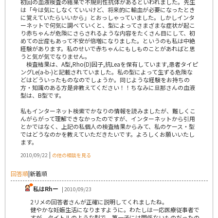
初回の血液検査の結果で不規則性抗体があるといわれました。先生
は「今は気にしなくていいけど、将来的に輸血が必要になったとき
に覚えていたらいいから」とおっしゃっていました。しかしインタ
ーネットで何気に調べていくと、型によってさまざまな症状が起こ
り赤ちゃんが危険にさらされるような内容をたくさん目にして、初
めての出産もあって不安が倍増になりました。というのも私は中絶
経験があります。私のせいで赤ちゃんにもしものことがあればと思
うと気が気でなりません。
検査結果は、A型,Rho(D)因子,抗Leaを保有しています,患者タイピ
ングLe(a-b-)と記載されていました。私の型によって生ずる危険な
どはどういったものなのでしょうか。同じような経験をお持ちの
方・知識のある方是非教えてください！！ちなみに旦那さんの血液
型は、B型です。
私もインターネット検索でかなりの情報を読みましたが、難しくこ
んがらがって理解できなかったのですが、インターネットから引用
とかではなく、上記の私個人の検査結果からみて、私のケース・型
ではどうなのかを教えていただきたいです。よろしくお願いいたし
ます。
|
2010/09/22
の他の相談を見る
回答順
|
新着順
私はRhー
| 2010/09/23
2リメの回答者さんが正確に説明してくれましたね。
健やかな妊娠生活になりますように。わたしは一応医療従事者で
すが、タイトルのような型で、第一子には関係ないものだったの