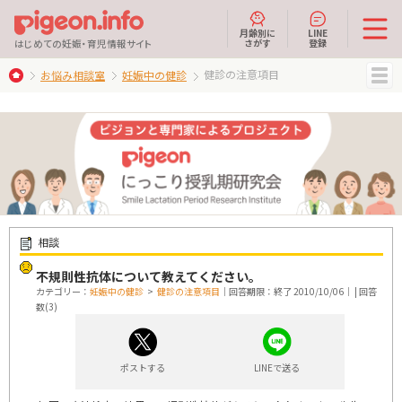
月齢別に
LINE
さがす
登録
はじめての妊娠・育児情報サイト
健診の注意項目
お悩み相談室
妊娠中の健診
MENU
相談
不規則性抗体について教えてください。
カテゴリー：
妊娠中の健診
>
健診の注意項目
｜回答期限：終了 2010/10/06｜ | 回答
数(3)
ポストする
LINEで送る