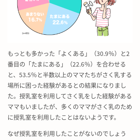
もっとも多かった「よくある」（30.9％）と2
番目の「たまにある」（22.6％）を合わせる
と、53.5％と半数以上のママたちがさく乳する
場所に困った経験があるとの結果になりまし
た。授乳室を利用してさく乳をした経験がある
ママもいましたが、多くのママがさく乳のため
に授乳室を利用したことはないようです。
なぜ授乳室を利用したことがないのでしょう