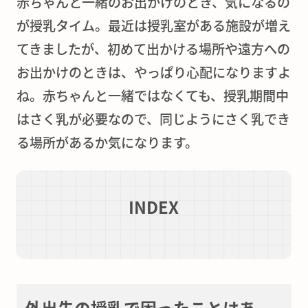
赤ちゃんと一緒のお出かけのとき、気になるの
が授乳タイム。最近は授乳室がある施設が増え
てきましたが、初めて出かける場所や遠方への
お出かけのときは、やっぱり心配になりますよ
ね。赤ちゃんと一緒ではなくても、授乳期間中
はさく乳が必要なので、同じようにさく乳でき
る場所があるか気になります。
INDEX
外出先の授乳で困ったことはあ