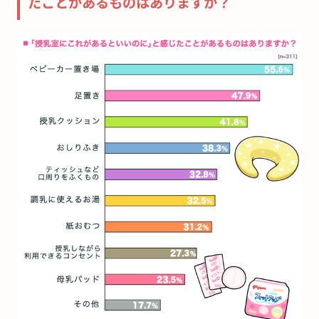
たことがあるものはありますか？