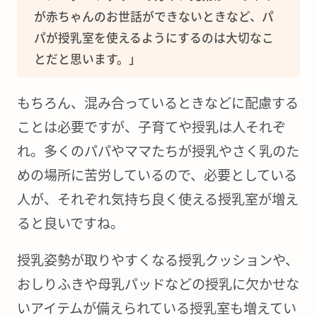
が赤ちゃんのお世話ができないときなど、パ
パが授乳室を使えるようにするのは大切なこ
とだと思います。」
もちろん、混み合っているときなどに配慮する
ことは必要ですが、子育てや授乳は人それぞ
れ。多くのパパやママたちが授乳やさく乳のた
めの場所に苦労しているので、必要としている
人が、それぞれ気持ち良く使える授乳室が増え
ると良いですね。
授乳姿勢が取りやすくなる授乳クッションや、
おしりふきや母乳パッドなどの授乳に欠かせな
いアイテムが備えられている授乳室も増えてい