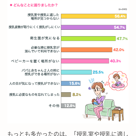
もっとも多かったのは、「授乳室や授乳に適し