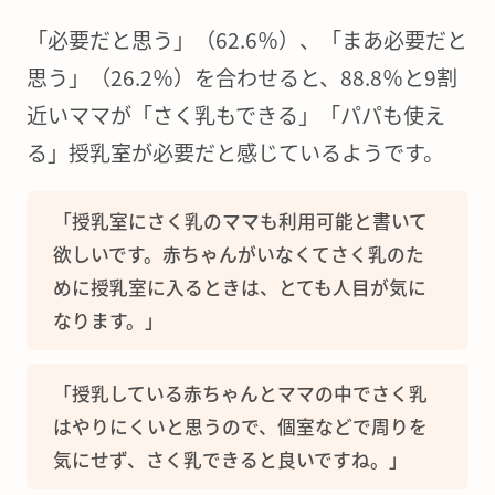
「必要だと思う」（62.6％）、「まあ必要だと
思う」（26.2％）を合わせると、88.8％と9割
近いママが「さく乳もできる」「パパも使え
る」授乳室が必要だと感じているようです。
「授乳室にさく乳のママも利用可能と書いて
欲しいです。赤ちゃんがいなくてさく乳のた
めに授乳室に入るときは、とても人目が気に
なります。」
「授乳している赤ちゃんとママの中でさく乳
はやりにくいと思うので、個室などで周りを
気にせず、さく乳できると良いですね。」