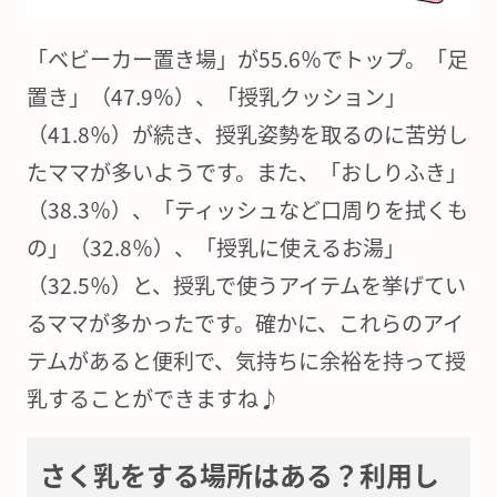
「ベビーカー置き場」が55.6％でトップ。「足
置き」（47.9％）、「授乳クッション」
（41.8％）が続き、授乳姿勢を取るのに苦労し
たママが多いようです。また、「おしりふき」
（38.3％）、「ティッシュなど口周りを拭くも
の」（32.8％）、「授乳に使えるお湯」
（32.5％）と、授乳で使うアイテムを挙げてい
るママが多かったです。確かに、これらのアイ
テムがあると便利で、気持ちに余裕を持って授
乳することができますね♪
さく乳をする場所はある？利用し