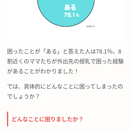
困ったことが「ある」と答えた人は78.1％。8
割近くのママたちが外出先の授乳で困った経験
があることがわかりました！
では、具体的にどんなことに困ってしまったの
でしょうか？
どんなことに困りましたか？