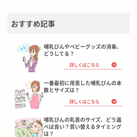
おすすめ記事
哺乳びんやベビーグッズの消毒、
どうしてる？
詳しくはこちら
一番最初に用意した哺乳びんの本
数とサイズは？
詳しくはこちら
哺乳びんの乳首のサイズ、どう選
べば良い？買い替えるタイミング
は？