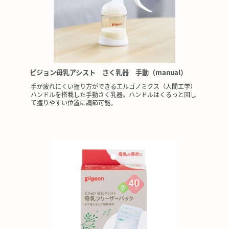
ピジョン母乳アシスト さく乳器 手動（manual）
手が疲れにくい握り方ができるエルゴノミクス（人間工学）
ハンドルを搭載した手動さく乳器。ハンドルはくるっと回し
て握りやすい位置に調節可能。