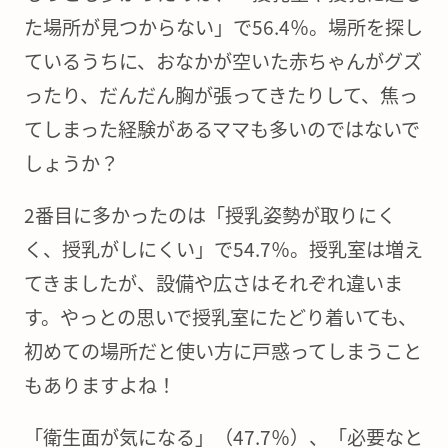
た場所が見つからない」で56.4％。場所を探し
ているうちに、おなかが空いた赤ちゃんがグズ
ったり、だんだん胸が張ってきたりして、焦っ
てしまった経験があるママも多いのではないで
しょうか？
2番目に多かったのは「授乳姿勢が取りにく
く、授乳がしにくい」で54.7％。授乳室は増え
てきましたが、設備や広さはそれぞれ違いま
す。やっとの思いで授乳室にたどり着いても、
初めての場所だと使い方に戸惑ってしまうこと
もありますよね！
「衛生面が気になる」（47.7％）、「必要なと