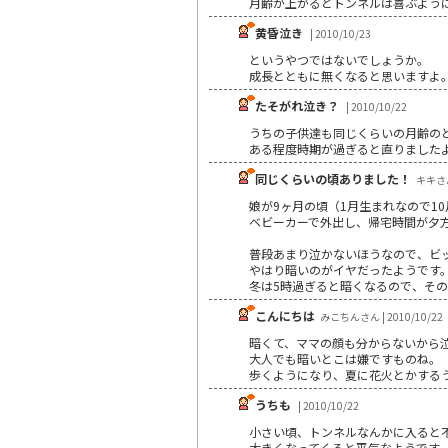
月齢が上がるとトンネルは喜ぶように
黄昏泣き
| 2010/10/23
というやつではないでしょうか。
成長とともに無くなると思いますよ
たそがれ泣き？
| 2010/10/22
うちの子供達も同じくらいの月齢の
ある程度時期が過ぎると直りました
同じくらいの頃ありました！
キキさん 
娘が9ヶ月の頃（1月生まれなので1
ベビーカーで外出し、帰宅時間が夕
普段あまり泣かないほうなので、ビ
やはり暗いのがイヤだったようです
冬は5時過ぎると暗くなるので、そ
こんにちは
みこちんさん | 2010/10/22
暗くて、ママの顔も分からないから
大人でも暗いとこは嫌ですものね。
歩くようになり、夏に花火とかする
うちも
| 2010/10/22
小さい頃、トンネルなんかに入ると
大きくなってくると平気なようです