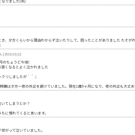
なりました(笑)
。
とき、夕方くらいから理由わからず泣いたりして、困ったことがありました たそが
よ
| 2010/10/22
0月のちょうど今頃）
方遅くなるとよく泣かれました
ックリしましたが＾＾；
。
の時期は夕方～夜の外出を避けていました。現在1歳9ヶ月になり、夜の外出も大丈夫
泣いてしまうとか？
うちに慣れてくると思います。
不安がって泣いていました。
。