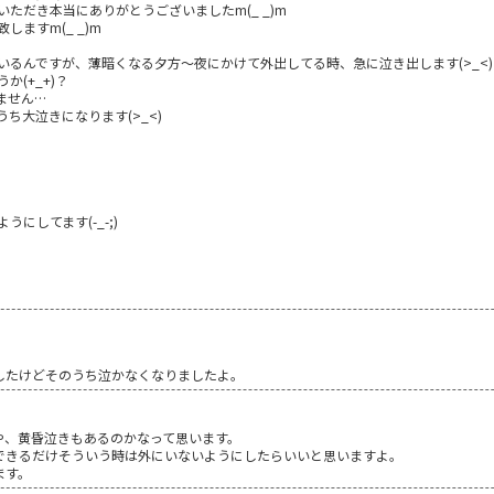
いただき本当にありがとうございましたm(_ _)m
ますm(_ _)m
るんですが、薄暗くなる夕方～夜にかけて外出してる時、急に泣き出します(>_<)
(+_+)？
ません…
うち大泣きになります(>_<)
にしてます(-_-;)
したけどそのうち泣かなくなりましたよ。
や、黄昏泣きもあるのかなって思います。
できるだけそういう時は外にいないようにしたらいいと思いますよ。
ます。