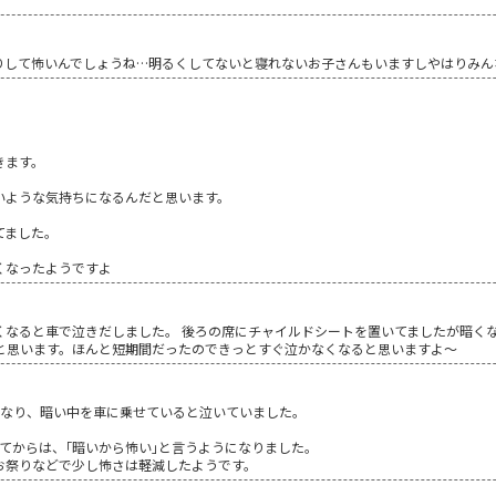
りして怖いんでしょうね…明るくしてないと寝れないお子さんもいますしやはりみん
きます。
いような気持ちになるんだと思います。
てました。
くなったようですよ
くなると車で泣きだしました。 後ろの席にチャイルドシートを置いてましたが暗く
かと思います。ほんと短期間だったのできっとすぐ泣かなくなると思いますよ～
くなり、暗い中を車に乗せていると泣いていました。
てからは、｢暗いから怖い｣と言うようになりました。
お祭りなどで少し怖さは軽減したようです。