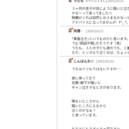
うちも
セナ☆ルイさん | 2010/10/22
３ヶ月の息子が同じように暗いと泣き
かな～って思ってました☆
時期がくれば自然とおさまるかな～
アドバイスになってませんが…f^_^;
所謂…
| 2010/10/22
｢黄昏泣き｣というものだと思いま
ても｢原因不明｣だそうです（笑）
うちも、３人の子ども達のうち、１番
ただ、トンネルで泣くのは、ちょっ
こんばんわ☆
| 2010/10/22
うちはイツもではないですが･･･
家に帰ってきて
玄関･廊下が暗いと
ギャン泣きするときがあります。
明るいところから
暗いところに入るから
泣くのかなぁ？
と思っています。
ちなみにもうすぐ９ヶ月です☆