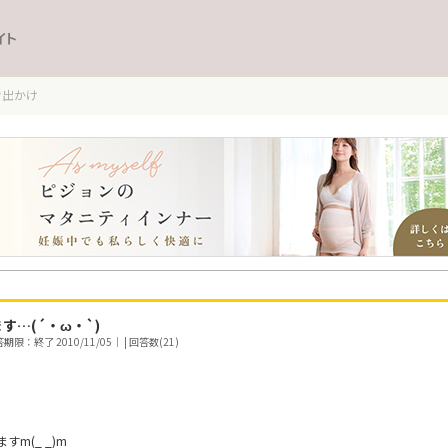
イト
お出かけ
…(´・ω・`)
期限：終了 2010/11/05｜ | 回答数(21)
m(_ _)m