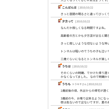
こんばんは
| 2010/10/22
きっと昼間の明るさと違ってびっく
夕方って
| 2010/10/22
なんだか寂しくなる時間ですよね。
高齢者の方とかも夕方涙が出ると聞
きっと寂しいような切ないような怖
トンネルは暗いのでうちの子も泣い
三歳ぐらいになるとトンネルが楽し
うちは
| 2010/10/22
そのくらいの時期、でかけた帰り遅
かなくなってました。 なので時期
うちも
トラキチさん | 2010/10/22
1歳前後の頃、外出からの帰宅が遅
3歳前の今、お喋り出来るようになっ
夜は危ないので出ないですが、夏の