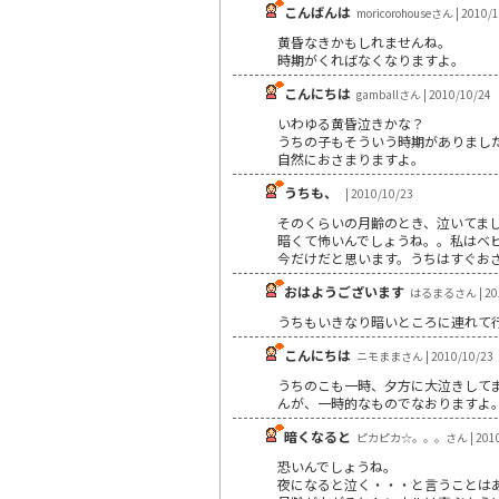
こんばんは
moricorohouseさん | 2010/
黄昏なきかもしれませんね。
時期がくればなくなりますよ。
こんにちは
gamballさん | 2010/10/24
いわゆる黄昏泣きかな？
うちの子もそういう時期がありまし
自然におさまりますよ。
うちも、
| 2010/10/23
そのくらいの月齢のとき、泣いてま
暗くて怖いんでしょうね。。私はベ
今だけだと思います。うちはすぐおさま
おはようございます
はるまるさん | 201
うちもいきなり暗いところに連れて
こんにちは
ニモままさん | 2010/10/23
うちのこも一時、夕方に大泣きして
んが、一時的なものでなおりますよ
暗くなると
ピカピカ☆。。。さん | 2010/
恐いんでしょうね。
夜になると泣く・・・と言うことは