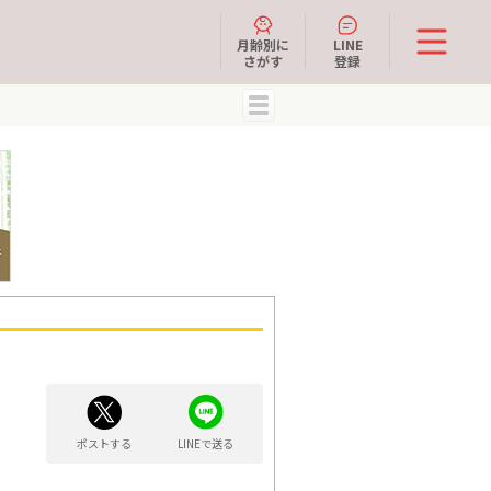
月齢別に
LINE
さがす
登録
MENU
ポストする
LINEで送る