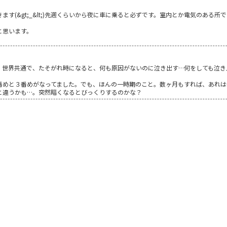
ます(&gt;_&lt;)先週くらいから夜に車に乗ると必ずです。室内とか電気のある
と思います。
す。世界共通で、たそがれ時になると、何も原因がないのに泣き出す…何をしても泣
めと３番めがなってました。でも、ほんの一時期のこと。数ヶ月もすれば、あれは何
と違うかも…。突然暗くなるとびっくりするのかな？