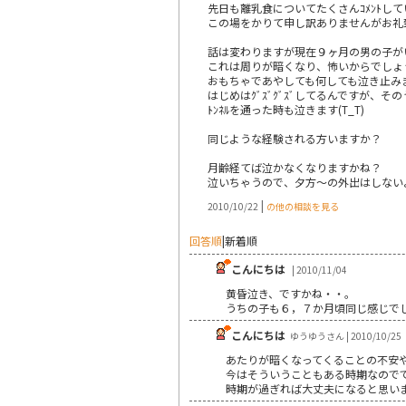
先日も離乳食についてたくさんｺﾒﾝﾄして
この場をかりて申し訳ありませんがお礼致し
話は変わりますが現在９ヶ月の男の子がい
これは周りが暗くなり、怖いからでしょうか
おもちゃであやしても何しても泣き止み
はじめはｸﾞｽﾞｸﾞｽﾞしてるんですが、その
ﾄﾝﾈﾙを通った時も泣きます(T_T)
同じような経験される方いますか？
月齢経てば泣かなくなりますかね？
泣いちゃうので、夕方～の外出はしないよう
|
2010/10/22
の他の相談を見る
回答順
|
新着順
こんにちは
| 2010/11/04
黄昏泣き、ですかね・・。
うちの子も６，７か月頃同じ感じで
こんにちは
ゆうゆうさん | 2010/10/25
あたりが暗くなってくることの不安
今はそういうこともある時期なので
時期が過ぎれば大丈夫になると思い