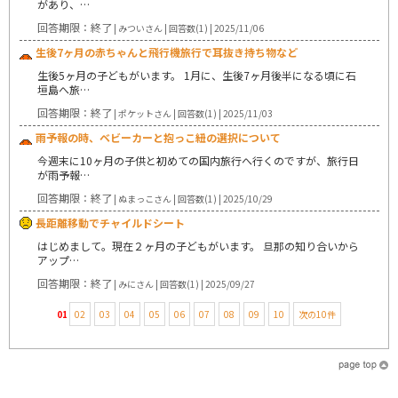
があり、…
回答期限：終了
| みついさん | 回答数(1) | 2025/11/06
生後7ヶ月の赤ちゃんと飛行機旅行で耳抜き持ち物など
生後5ヶ月の子どもがいます。 1月に、生後7ヶ月後半になる頃に石
垣島へ旅…
回答期限：終了
| ポケットさん | 回答数(1) | 2025/11/03
雨予報の時、ベビーカーと抱っこ紐の選択について
今週末に10ヶ月の子供と初めての国内旅行へ行くのですが、旅行日
が雨予報…
回答期限：終了
| ぬまっこさん | 回答数(1) | 2025/10/29
長距離移動でチャイルドシート
はじめまして。現在２ヶ月の子どもがいます。 旦那の知り合いから
アップ…
回答期限：終了
| みにさん | 回答数(1) | 2025/09/27
01
02
03
04
05
06
07
08
09
10
次の10件