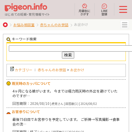
月齢別に
LINE
さがす
登録
はじめての妊娠・育児情報サイト
お出かけ
お悩み相談室
赤ちゃんのお世話
MENU
キーワード検索
カテゴリー
：
赤ちゃんのお世話
>
お出かけ
雨天時のカッパについて
4ヶ月になる娘がいます。 今までは極力雨天時の外出を避けていた
のですが…
回答期限：2026/08/10
| 虎党さん | 回答数(1) | 2026/08/02
お宮参りについて
最後75日目でお宮参りを予定しています。 ご祈祷→写真撮影→食事
会の流…
回答期限：終了
| パンさん | 回答数(1) | 2026/04/21