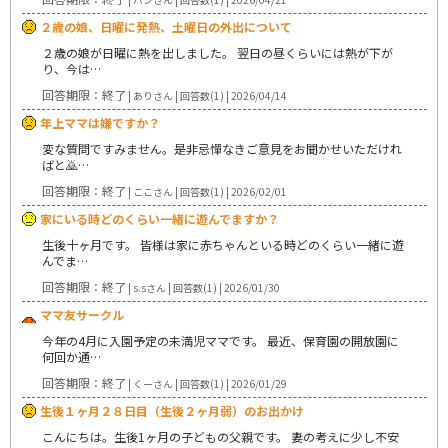
２歳の娘、日曜に発熱、土曜日の外出について
２歳の娘が日曜に熱を出しました。 翌日の昼くらいには熱が下が
り、今は…
回答期限：終了
| ありさん | 回答数(1) | 2026/04/14
年上ママは嫌ですか？
変な質問ですみません。是非忌憚なきご意見をお聞かせいただけれ
ばと🙇…
回答期限：終了
| ここさん | 回答数(1) | 2026/02/01
家にいる時どのくらい一緒に遊んでますか？
生後十ヶ月です。 皆様は家に赤ちゃんといる時どのくらい一緒に遊
んでま…
回答期限：終了
| s.sさん | 回答数(1) | 2026/01/30
ママ友サークル
今年の4月に入園予定の未満児ママです。 最近、保育園の開放園に
何回か通…
回答期限：終了
| くーさん | 回答数(1) | 2026/01/29
生後１ヶ月２８日目（生後２ヶ月弱）のお出かけ
こんにちは。生後1ヶ月の子どもの父親です。 妻の考えに少し不安