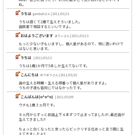
ね。
うちは
gamballさん | 2011/03/15
うちは遅くて2歳で生えそろいました。
歯医者で相談するといいですよ。
おはようございます
まりぃさん | 2011/03/13
もっと少ない子もいますし、個人差があるので、特に遅いわけで
はないと思います。
うちは
| 2011/03/12
うちは1歳1か月で5本しか生えてないです。
こんにちは
ゆうゆうさん | 2011/03/10
歯の生える時期・生える順番って個人差がありますよ。
うちの子達も皆同じではなかったです。
こんばんは(o^o^o)
| 2011/03/09
ウチも1歳３ヵ月です｡
８ヵ月からずっと前歯上下４本ずつで止まってましたが､最近歯が
生えてきました!!
ちょっと白くなったと思ったらビックリする位あっと言う間に生
えてきましたよ!!