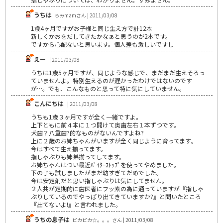
うちは
ろみmamさん | 2011/03/08
1歳4ヶ月ですがお子様と同じ生え方で計12本
新しくかおをだしてきたかなぁと思うのが2本です。
ですから心配ないと思います。個人差も激しいですし
えー
| 2011/03/08
うちは1歳5ヶ月ですが、同じような感じで、まだまだ生えそろっ
ていませんよ。特別生えるのが遅かったわけではないのです
が…。でも、こんなものと思って特に気にしていません。
こんにちは
| 2011/03/08
うちも1歳３ヶ月ですが全く一緒ですよ。
上下ともに前４本に１つ開けて奥歯左右１本ずつです。
犬歯？八重歯?的なものがないんですよね?
上に２歳のお姉ちゃんがいますが全く同じように育ってます｡
今はすべて生え揃ってます。
指しゃぶりも姉弟揃ってしてます。
お姉ちゃんはつい最近ﾊﾞｲﾀｰｽﾄｯﾌﾟを使ってやめました。
下の子も試しましたがまだ幼すぎてだめでした｡
今は安定剤だと思い指しゃぶりは気にしてません｡
２人共が定期的に歯医者にフッ素の為に通っていますが『指しゃ
ぶりしているのでやっぱり出てきていますか?』と聞いたところ
『出てないよ!』と言われました。
うちの息子は
ピカピカ☆。。。さん | 2011/03/08