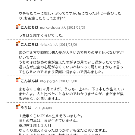
ウチもたまーに指しゃぶってますが､気になった時は手遊びした
り､お茶渡したりしてます(^^;
こんにちは
moricorohouseさん | 2011/03/09
うちは２歳半くらいでした。
こんにちは
ももひなさん | 2011/03/09
歯の生え方や時期は個人差が大きいので周りの子と比べない方が
いいですよ。
うちの子は始めの歯が生えたのが９カ月で少し遅かったですが、
遅い方が虫歯の心配がなくていいわね～って周りの子からは言っ
てもらえたのであまり深刻に悩まないで済みました。
こんばんは
はるまるさん | 2011/03/08
まもなく１歳3ヶ月ですが、うちも、上4本、下２本しか生えてい
ませんよ。人と比べたことないのでわかりませんが、まだまだ焦
る必要ないと思いますよ。
うちは
| 2011/03/08
１歳半くらいで16本生えそろいました。
あとの四本は、まだ生えていません。
※現在１歳１１カ月
ゆっくり生えそろったほうがケアも楽だと思いますよ。
指しゃぶりについては、わかりません。すみません。