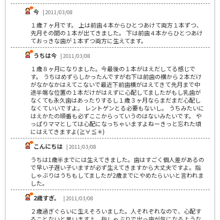
今
| 2011/03/08
１歳７ヶ月です。 上は前歯４本からひとつあけて両方１本ずつ、
先月その間の１本が出てきました。 下は前歯４本からひとつあけ
ておっきな歯が１本ずつ両方に生えてます。
うちは今
| 2011/03/08
１歳８ヶ月になりました。今最後の１本がはえだしてる感じで
す。 うちはめずらしかったんですが右下は前歯の横から２本だけ
がなかなかはえてこないで最近下前歯横がはえてきて先月まで中
途半端な位置の１本だけがはえずに心配してましたがもし乳歯が
なくても永久歯はあったりするし１歳３ヶ月ならまだまだ心配し
なくていいですよ。 レントゲンとる必要もないし。 うちみたいに
はえかたの順番も必ずここからっていうのはないみたいです。 や
っぱりママとしては心配になっちゃいますよねーきっと忘れた頃
にはえてきますよ(≧∀≦＊)
こんにちは
| 2011/03/08
うちは1歳半までには生えてきました。歯はすごく個人差があるの
で早い子遅い子いますが必ず生えてきますから大丈夫ですよ。指
しゃぶりはうちもしてましたが2歳までにやめたらいいと言われま
した。
2歳すぎ。
| 2011/03/08
２歳過ぎぐらいに生えそろいました。人それぞれなので、心配す
ることないと思いますよ。指しゃぶりで出っ歯が気になるような