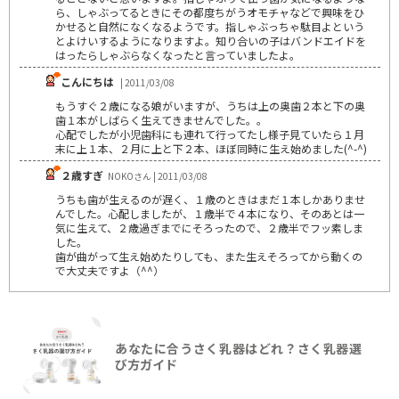
ら、しゃぶってるときにその都度ちがうオモチャなどで興味をひ
かせると自然になくなるようです。指しゃぶっちゃ駄目よという
とよけいするようになりますよ。知り合いの子はバンドエイドを
はったらしゃぶらなくなったと言っていましたよ。
こんにちは
| 2011/03/08
もうすぐ２歳になる娘がいますが、うちは上の奥歯２本と下の奥
歯１本がしばらく生えてきませんでした。。
心配でしたが小児歯科にも連れて行ってたし様子見ていたら１月
末に上１本、２月に上と下２本、ほぼ同時に生え始めました(^-^)
２歳すぎ
NOKOさん | 2011/03/08
うちも歯が生えるのが遅く、１歳のときはまだ１本しかありませ
んでした。心配しましたが、１歳半で４本になり、そのあとは一
気に生えて、２歳過ぎまでにそろったので、２歳半でフッ素しま
した。
歯が曲がって生え始めたりしても、また生えそろってから動くの
で大丈夫ですよ（^^）
あなたに合うさく乳器はどれ？さく乳器選
び方ガイド