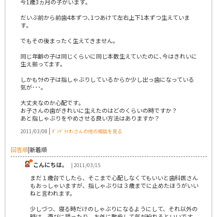
今1歳3ヵ月の子がいます｡
だいぶ前から前歯4本ずつ､1つあけて左右上下1本ずつ生えていま
す｡
でもその後まったく生えてきません｡
同じ年齢の子は同じくらいに同じ本数生えていたのに､今はきれいに
生え揃ってます｡
しかもｳﾁの子は指しゃぶりしているからか少し出っ歯になっている
気が･･･｡
大丈夫なのか心配です｡
お子さんの歯がきれいに生えたのはどのくらいの時ですか？
あと指しゃぶりをやめさせる良い方法はありますか？
|
2011/03/08
ﾀﾞﾝﾃﾞﾗｲｵﾝさんの他の相談を見る
回答順
|
新着順
こんにちは。
| 2011/03/15
まだ１歳台でしたら、そこまで心配しなくてもいいと歯科医さん
もおっしゃいますが、指しゃぶりは３歳までに止めたほうがいい
ねと言われます。
少しづつ、寝る時だけのしゃぶりになるようにして、それ以外の
時は、遊びに誘ったり、お外に散歩して気が紛れるといいです