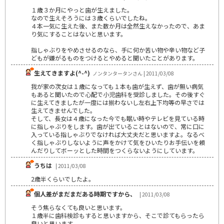
１歳３か月にやっと歯が生えました。
なので生えそろうには３歳くらいでしたね。
４本一気に生えた後、また数か月は全然生えなかったので、あま
り気にすることはないと思います。
指しゃぶりをやめさせるのなら、手に何か苦い物や辛い物など子
どもが嫌がるものをつけるとやめると聞いたことがあります。
生えてきますよ(^-^)
ノンタンタータンさん | 2011/03/08
我が家の次女は１歳になっても１本も歯が生えず、歯が無い病気
もあると聞いたので心配で小児歯科を受診しました。その後すぐ
に生えてきましたが一度には揃わないし左右上下均等の早さでは
生えてきませんでした。
そして、長女は４歳になった今でも眠い時やテレビを見ている時
に指しゃぶりをします。歯が出ていることはないので、常に口に
入っている指しゃぶりでなければ大丈夫だと思いますよ。なるべ
く指しゃぶりしないように声をかけて気をひいたりお手伝いを頼
んだりしてボーッとした時間をつくらないようにしています。
うちは
| 2011/03/08
2歳半くらいでしたよ。
個人差がまだまだある時期ですから、
| 2011/03/08
そう焦らなくても良いと思います。
１歳半に歯科検診もすると思いますから、そこで診てもらったら
良いと思います。