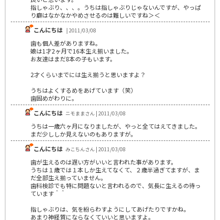
指しゃぶり、、、。うちは指しゃぶりじゃないんですが、やっぱ
り癖はなかなかやめさせるのは難しいですね＞＜
こんにちは
| 2011/03/08
歯も個人差がありますね。
娘は1才2ヶ月で16本生え揃いました。
お友達はまだ8本の子もいます。
2才くらいまでには生え揃うと思いますよ？
うちはよくするめをあげています（笑）
歯固めがわりに。
こんにちは
ニモままさん | 2011/03/08
うちは一歳六ヶ月になりましたが、やっと全てはえてきました。
まだ少ししか見えないのもありますが。
こんにちは
みこちんさん | 2011/03/08
歯が生えるのは遅い方がいいと言われた事があります。
うちは１歳では１本しか生えてなくて、２歳半過ぎてますが、ま
だ全部生え揃っていません。
歯科検診でも特に問題ないと言われるので、気長に生えるの待っ
ています＾＾
指しゃぶりは、気を紛らわすようにしてあげたりですかね。
あまり神経質にならなくていいと思いますよ。