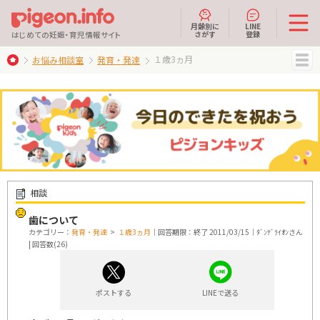
月齢別に
LINE
さがす
登録
はじめての妊娠・育児情報サイト
１歳3ヵ月
お悩み相談室
発育・発達
MENU
相談
歯について
カテゴリー：
発育・発達
>
１歳3ヵ月
｜回答期限：終了 2011/03/15｜ﾀﾞﾝﾃﾞﾗｲｵﾝさん
| 回答数(26)
ポストする
LINEで送る