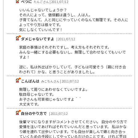
べつに
たんごさん | 2011/07/12
いいんじゃないでしょうか？
その人によって、価値観は違うし、人は人。
子育てなんて、人と同じにやっていくのなんて無理です。その人に
よってやり方は様々です。
気にしなくていいんです！
ダメじゃないですよ
| 2011/07/12
家庭の事情はそれぞれですし、考え方もそれぞれです。
みんな一緒にする必要もないし、無理して合わせなくてもいいで
すよ！
逆に、私は外出ばかりしていて、子どもは可愛そう（親に付き合
わされて）かな、と思うことがありましたし。
こんばんは
みこちんさん | 2011/07/12
無理して周りにあわせなくていいですよ。
駄目母じゃないです。
お子さんも可哀相じゃないですよ＾＾
大丈夫です。
自分のやり方で
| 2011/07/12
後輩ママになりますがコメントさせてください。 自分のやり方で
愛情を注いであげればそれでいいんだと思っています。 私はかな
り娘を連れて出歩いています。でも自分が楽しんで娘と向き合っ
ていくための手段としてやっているだけのことです。 けれど平日