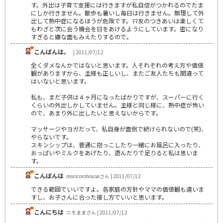
す。外出は子育て支援には行きますが私自信がつかれるのでたま
にしか行きません。散歩も暑いし毎日は行きません。無理して外
出して熱中症になるほうが危険です。ﾏﾏ友のつきあいは楽しくて
もわざと次に会う機会を日をあけるようにしています。密になり
すぎると嫌な面もみえたりするので。
こんばんは。
| 2011/07/12
全くダメなんかではないと思います。人それぞれの考え方や価値
観がありますから、主様も正しいし、またご友人たちも間違って
はいないと思います。
私も、まだ子供は４ヶ月になったばかりですが、スーパーに行く
くらいの外出しかしていません。主様と同じ様に、熱中症が怖い
ので、あまり外に出したいと思えないからです。
マッサージやヨガだって、私自身が面倒で続けられないので(笑)、
やらないです。
スキンシップは、普通に抱っこしたり一緒にお風呂に入ったり、
おっぱいやミルクをあげたり、遊んだりで足りると私は思いま
す。
こんばんは
moricorohouseさん | 2011/07/12
できる範囲でいいですよ。各家庭の方針やママの価値観も違いま
すし、お子さんに合った接し方でいいと思います。
こんにちは
ニモままさん | 2011/07/12