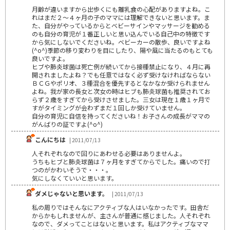
月齢が違いますから出歩くにも離乳食の心配がありますよね。こ
れはまだ２～４ヶ月の子のママには理解できないと思います。ま
た、自分がやっているからとベビーサインやマッサージを勧める
のも自分の育児が１番正しいと思い込んでいる自己中の特徴です
から気にしないでくださいね。ベビーカーの散歩、良いですよね
(^o^)季節の移り変わりを目にしたり、陽や風に当たるのもとても
良いですよ。
ヒブや肺炎球菌は死亡例が続いてから接種禁止になり、４月に再
開されましたよね？でも任意ではなく必ず受けなければならない
ＢＣＧやポリオ、３種混合を優先するとなかなか受けられません
よね。我が家の長女と次女の時はヒブも肺炎球菌も推奨されてお
らず２歳をすぎてから受けさせました。三女は現在１歳１ヶ月で
すがタイミングが会わずまだ１回しか受けていません。
自分の育児に自信を持ってくださいね！お子さんの成長がママの
がんばりの証ですよ(^o^)
こんにちは
| 2011/07/13
人それぞれなので回りにあわせる必要はありませんよ。
うちもヒブと肺炎球菌は７ヶ月をすぎてからでした。痛いので打
つのがかわいそうで・・・。
気にしなくていいと思います。
ダメじゃないと思います。
| 2011/07/13
私の周りではそんなにアクティブな人はいなかったです。田舎だ
からかもしれませんが、主さんが普通に感じました。人それぞれ
なので、ダメってことはないと思います。私はアクティブなママ