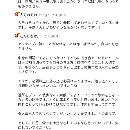
は、持病があり一度は受けましたが、２回目以降は受けるつもり
もありません。
人それぞれ
ホミさん | 2011/07/13
人それぞれですから、周りに無理してあわせなくていいと思いま
すし、子供さんもかわいそうなんかじゃないですよ！
こんにちは。
| 2011/07/13
アクティブに動くことがいけないとは思いませんが、良いとも思
えません。
中身の問題ですよ。しっかりと子どもに向き合えているかと、人
は人と割り切ってでも自分の考え方に自信を持つことも大切で
す。もちろん、反省することや少し出来る範囲で取り入れる姿勢
も大切です。
ですが、必要以上に落ち込む必要はありません。落ち込んでしま
う時間の方がもったいないですからね！
近所をブラっと散歩なんて素敵ですよ！！ブラッと散歩をしない
方も多い昨今です。すぐに車よりも良いと思います。暑いからと
閉じこもっているわけではないですし、体調も関係してきます。
ダメ母なんて言わないでください。大丈夫ですよ。今のままで。
そして、来月に受ける予定をされているならそれでいいです。気
にしないでください。