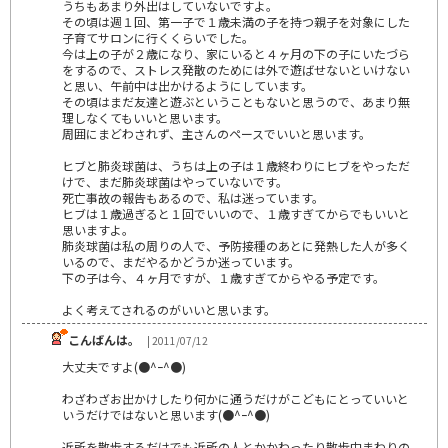
うちもあまり外出はしていないですよ。
その頃は週１回、第一子で１歳未満の子を持つ親子を対象にした
子育てサロンに行くくらいでした。
今は上の子が２歳になり、家にいると４ヶ月の下の子にいたづら
をするので、ストレス発散のためには外で遊ばせないといけない
と思い、午前中は出かけるようにしています。
その頃はまだ友達と遊ぶということもないと思うので、あまり無
理しなくてもいいと思います。
周囲にまどわされず、主さんのペースでいいと思います。
ヒブと肺炎球菌は、うちは上の子は１歳終わりにヒブをやっただ
けで、まだ肺炎球菌はやっていないです。
死亡事故の報告もあるので、私は迷っています。
ヒブは１歳過ぎると１回でいいので、１歳すぎてからでもいいと
思いますよ。
肺炎球菌は私の周りの人で、予防接種のあとに発熱した人が多く
いるので、まだやるかどうか迷っています。
下の子は今、４ヶ月ですが、１歳すぎてからやる予定です。
よく考えてされるのがいいと思います。
こんばんは。
| 2011/07/12
大丈夫ですよ(●^ｰ^●)
わざわざお出かけしたり何かに通うだけがこどもにとっていいと
いうだけではないと思います(●^ｰ^●)
近所を散歩するだけでも近所の人とかかわったり散歩中まわりの