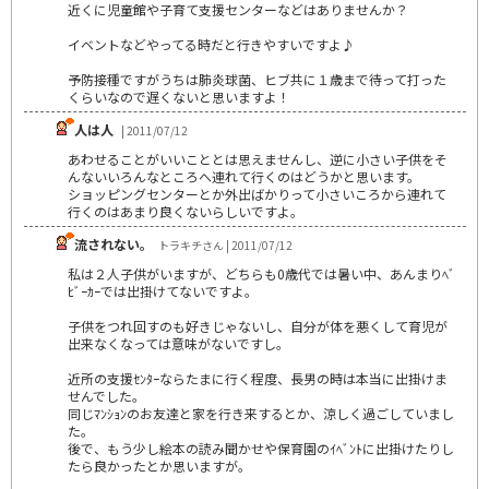
近くに児童館や子育て支援センターなどはありませんか？
イベントなどやってる時だと行きやすいですよ♪
予防接種ですがうちは肺炎球菌、ヒブ共に１歳まで待って打った
くらいなので遅くないと思いますよ！
人は人
| 2011/07/12
あわせることがいいこととは思えませんし、逆に小さい子供をそ
んないいろんなところへ連れて行くのはどうかと思います。
ショッピングセンターとか外出ばかりって小さいころから連れて
行くのはあまり良くないらしいですよ。
流されない。
トラキチさん | 2011/07/12
私は２人子供がいますが、どちらも0歳代では暑い中、あんまりﾍﾞ
ﾋﾞｰｶｰでは出掛けてないですよ。
子供をつれ回すのも好きじゃないし、自分が体を悪くして育児が
出来なくなっては意味がないですし。
近所の支援ｾﾝﾀｰならたまに行く程度、長男の時は本当に出掛けま
せんでした。
同じﾏﾝｼｮﾝのお友達と家を行き来するとか、涼しく過ごしていまし
た。
後で、もう少し絵本の読み聞かせや保育園のｲﾍﾞﾝﾄに出掛けたりし
たら良かったとか思いますが。