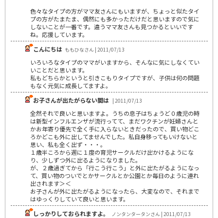
色々なタイプの方がママ友さんにもいますが、ちょっと似たタイ
プの方がたまたま、偶然にも多かっただけだと思いますので気に
しないことが一番です。違うママ友さんも見つかるといいです
ね。応援しています。
こんにちは
ももひなさん | 2011/07/13
いろいろなタイプのママがいますから、そんなに気にしなくてい
いことだと思います。
私もどちらかというと引きこもりタイプですが、子供は何の問題
もなく元気に成長してますよ。
お子さんが出たがらない間は
| 2011/07/13
全然それで良いと思いますよ。うちの息子はちょうど０歳児の時
は新型インフルエンザが流行ってて、まだワクチンが妊婦さんと
かお年寄り優先で全く手に入らないときだったので、買い物どこ
ろかどこも外に出してませんでした。私自身移ってもいけないと
思い、私も全く出ず・・・。
１歳半ころから週に１度の育児サークルだけ出かけるようにな
り、少しずつ外に出るようになりました。
が、２歳過ぎてから「行こう行こう」と外に出たがるようになっ
て、買い物のついでとかサークルとか公園とか毎日のように連れ
出されます＞＜
お子さんが外に出たがるようになったら、大変なので、それまで
はゆっくりしていて良いと思います。
しっかりしておられますよ。
ノンタンタータンさん | 2011/07/13