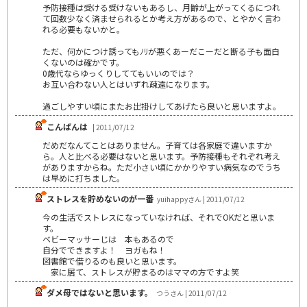
予防接種は受ける受けないもあるし、月齢が上がってくるにつれ
て回数少なく済ませられるとか考え方があるので、とやかく言わ
れる必要もないかと。
ただ、何かにつけ誘ってもﾉﾘが悪くあーだこーだと断る子も面白
くないのは確かです。
0歳代ならゆっくりしててもいいのでは？
お互い合わない人とはいずれ疎遠になります。
過ごしやすい頃にまたお出掛けしてあげたら良いと思いますよ。
こんばんは
| 2011/07/12
だめだなんてことはありません。子育ては各家庭で違いますか
ら。人と比べる必要はないと思います。予防接種もそれぞれ考え
がありますからね。ただ小さい頃にかかりやすい病気なのでうち
は早めに打ちました。
ストレスを貯めないのが一番
yuihappyさん | 2011/07/12
今の生活でストレスになっていなければ、それでOKだと思いま
す。
ベビーマッサーじは 本もあるので
自分でできますよ！ ヨガもね！
図書館で借りるのも良いと思います。
家に居て、ストレスが貯まるのはママの方ですよ笑
ダメ母ではないと思います。
つうさん | 2011/07/12