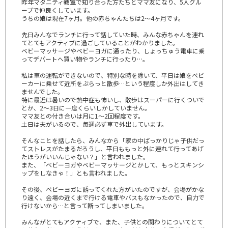
昨年マタニティ教室で知り合った方たちとママ友になり、5人グル
ープで仲良くしています。
うちの娘は現在7ヶ月。他の赤ちゃんたちは2～4ヶ月です。
先日みんなでランチに行って話していた時、みんな赤ちゃんを連れ
てとてもアクティブに過ごしていることがわかりました。
ベビーマッサージやベビーヨガに通ったり、しょっちゅう電車に乗
ってデパートへ買い物やランチに行ったり…。
私は車の運転ができないので、特別な時を除いて、平日は娘をベビ
ーカーに乗せて近所をぶらっと散歩…という程度しか外出はしてき
ませんでした。
特に最近は暑いので熱中症も怖いし、散歩はスーパーに行くついで
とか、2～3日に一度くらいしかしていません。
ママ友との付き合いは月に1～2回程度です。
土日は夫がいるので、毎週必ず車で外出しています。
そんなことを話したら、みんなから「家の中ばっかりじゃ子供だっ
てストレスがたまるだろうし、平日ももっと外に連れて行ってあげ
たほうがいいんじゃない？」と言われました。
また、「ベビーヨガやベビーマッサージとかして、もっとスキンシ
ップをしなきゃ！」とも言われました。
その後、ベビーヨガに誘ってくれた方がいたのですが、会場がかな
り遠く、会場の近くまで行ける電車やバスもなかったので、自力で
行けないから…と言って断ってしまいました。
みんながとてもアクティブで、また、子供との関わりについてとて