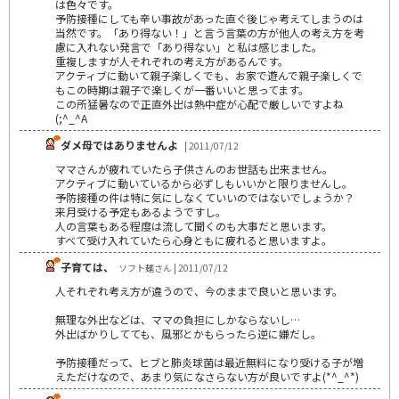
は色々です。
予防接種にしても辛い事故があった直ぐ後じゃ考えてしまうのは
当然です。「あり得ない！」と言う言葉の方が他人の考え方を考
慮に入れない発言で「あり得ない」と私は感じました。
重複しますが人それぞれの考え方があるんです。
アクティブに動いて親子楽しくでも、お家で遊んで親子楽しくで
もこの時期は親子で楽しくが一番いいと思ってます。
この所猛暑なので正直外出は熱中症が心配で厳しいですよね
(;^_^A
ダメ母ではありませんよ
| 2011/07/12
ママさんが疲れていたら子供さんのお世話も出来ません。
アクティブに動いているから必ずしもいいかと限りませんし。
予防接種の件は特に気にしなくていいのではないでしょうか？
来月受ける予定もあるようですし。
人の言葉もある程度は流して聞くのも大事だと思います。
すべて受け入れていたら心身ともに疲れると思いますよ。
子育ては、
ソフト麺さん | 2011/07/12
人それぞれ考え方が違うので、今のままで良いと思います。
無理な外出などは、ママの負担にしかならないし…
外出ばかりしてても、風邪とかもらったら逆に嫌だし。
予防接種だって、ヒブと肺炎球菌は最近無料になり受ける子が増
えただけなので、あまり気になさらない方が良いですよ(*^_^*)