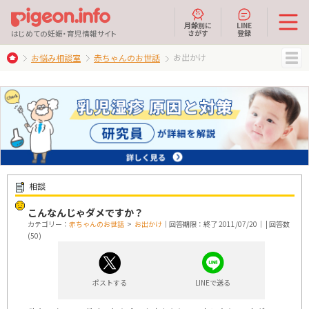
月齢別に
LINE
さがす
登録
はじめての妊娠・育児情報サイト
お出かけ
お悩み相談室
赤ちゃんのお世話
MENU
相談
こんなんじゃダメですか？
カテゴリー：
赤ちゃんのお世話
>
お出かけ
｜回答期限：終了 2011/07/20｜ | 回答数
(50)
ポストする
LINEで送る