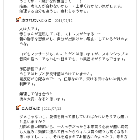
うってか・・余計なお世話って＾＾；
結局、考え方が合わないから・・上手く行かない気がします。
無理する自分も違うし、疲れちゃうから。
流されないように
| 2011/07/12
人は人です。
赤ちゃんが退屈している、ストレスがたまる……
親の勝手な想像だし、自分が出掛けたい理由にしているだけのよ
うな。
ヨガもマッサージもいいことだとは思いますが、スキンシップは
普段の抱っこでもおむつ替えでも、お風呂あがりでもできます。
予防接種ですが
うちではヒブと肺炎球菌はうけていません。
副反応が心配なので……。任意なので、受ける受けないは個人の
判断です。
無理して付き合うと
後々大変になると思います。
こんばんは
| 2011/07/12
ダメじゃないし、愛情を持って接していればかわいそうでも無い
と思いますが？
月齢の低い時期から、一人っ子だったら本来貰う必要が無い病気
も人混みに頻繁に連れて行ったらウィルス貰う確立も高くなると
思いますし、、、、それを踏まえてお稽古にかよったり、考え方