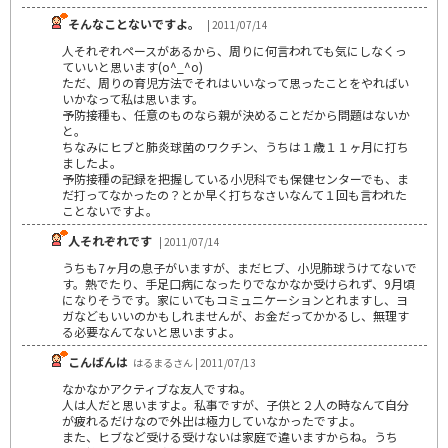
そんなことないですよ。
| 2011/07/14
人それぞれペースがあるから、周りに何言われても気にしなくっ
ていいと思います(o^_^o)
ただ、周りの育児方法でそれはいいなって思ったことをやればい
いかなって私は思います。
予防接種も、任意のものなら親が決めることだから問題はないか
と。
ちなみにヒブと肺炎球菌のワクチン、うちは１歳１１ヶ月に打ち
ましたよ。
予防接種の記録を把握している小児科でも保健センターでも、ま
だ打ってなかったの？とか早く打ちなさいなんて１回も言われた
ことないですよ。
人それぞれです
| 2011/07/14
うちも7ヶ月の息子がいますが、まだヒブ、小児肺球うけてないで
す。熱でたり、手足口病になったりでなかなか受けられず、9月頃
になりそうです。家にいてもコミュニケーションとれますし、ヨ
ガなどもいいのかもしれませんが、お金だってかかるし、無理す
る必要なんてないと思いますよ。
こんばんは
はるまるさん | 2011/07/13
なかなかアクティブな友人ですね。
人は人だと思いますよ。私事ですが、子供と２人の時なんて自分
が疲れるだけなので外出は極力していなかったですよ。
また、ヒブなど受ける受けないは家庭で違いますからね。うち