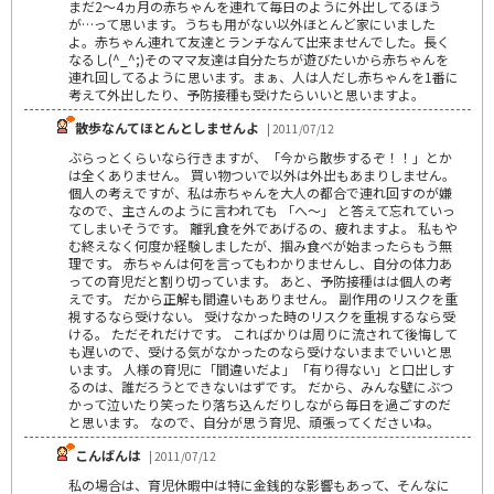
まだ2～4ヵ月の赤ちゃんを連れて毎日のように外出してるほう
が…って思います。うちも用がない以外ほとんど家にいました
よ。赤ちゃん連れて友達とランチなんて出来ませんでした。長く
なるし(^_^;)そのママ友達は自分たちが遊びたいから赤ちゃんを
連れ回してるように思います。まぁ、人は人だし赤ちゃんを1番に
考えて外出したり、予防接種も受けたらいいと思いますよ。
散歩なんてほとんとしませんよ
| 2011/07/12
ぶらっとくらいなら行きますが、「今から散歩するぞ！！」とか
は全くありません。 買い物ついで以外は外出もあまりしません。
個人の考えですが、私は赤ちゃんを大人の都合で連れ回すのが嫌
なので、主さんのように言われても 「へ～」 と答えて忘れていっ
てしまいそうです。 離乳食を外であげるの、疲れますよ。 私もや
む終えなく何度か経験しましたが、掴み食べが始まったらもう無
理です。 赤ちゃんは何を言ってもわかりませんし、自分の体力あ
っての育児だと割り切っています。 あと、予防接種はは個人の考
えです。 だから正解も間違いもありません。 副作用のリスクを重
視するなら受けない。 受けなかった時のリスクを重視するなら受
ける。 ただそれだけです。 こればかりは周りに流されて後悔して
も遅いので、受ける気がなかったのなら受けないままでいいと思
います。 人様の育児に「間違いだよ」「有り得ない」と口出しす
るのは、誰だろうとできないはずです。 だから、みんな壁にぶつ
かって泣いたり笑ったり落ち込んだりしながら毎日を過ごすのだ
と思います。 なので、自分が思う育児、頑張ってくださいね。
こんばんは
| 2011/07/12
私の場合は、育児休暇中は特に金銭的な影響もあって、そんなに