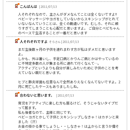
こんばんは
| 2011/07/13
人それぞれなので、主さんがダメなんてことは全くないですよ!!
ベビーマッサージやヨガをしていないからスキンシップがとれて
いないなんていうことは、全くの勘違いです。むしろ、それに頼
りすぎてしまうことも心配だと思いますよ。 ご自分とベビちゃん
のペースで生活することが一番だと思います
人それぞれですよ
そらさん | 2011/07/13
まだ生後数ヶ月の子供を連れまわす方が私はダメだと思います
よ。
しかも、外は暑いし、手足口病とかりんご病とかはやっているの
に不特定多数の人が集まる所に連れて行くなんて…。
アクティブというよりも自分が楽しみたいために子供のことを考
えていない親だと思います。
ヒブと肺炎球菌も任意なんで全然ありえなくなんてないですよ。2
月に死亡したケースもありましたしね。
合わないと思います。
| 2011/07/13
育児をアクティブに楽しむ方も居るけど、そうじゃないタイプだ
って居ます。
私も後者なので、主様と同じです。
ベビーヨガとかして子供とスキンシップしなきゃ！はカチンと来
ました（汗）
お金の掛かる事でしょうし・・しなきゃ！は上からと言うか偉そ