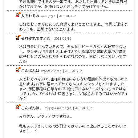
できる範囲でするのが一番です。 あたしも出掛けるときは毎日出
かけてますが、出掛けないときは全くでかけてません。
人それぞれ
あんじさん | 2011/07/12
自分とお子さんにあった育児でよいと思いますよ。 育児に理想は
あっても、正解はないと思います。
それぞれですよ◎
| 2011/07/12
私は田舎に住んでいるので、そんなベビーヨガなどの教室もない
し、ランチも行きませんよ★住んでいる環境や家族の環境が違え
ば子どもとのかかわりもそれぞれなので、気にしなくていいです
よ◎
こんばんは
かい君ママさん | 2011/07/12
人それぞれなので､主様の負担にならない程度の外出でも良いかと
思います｡お家に居たってたくさんスキンシップもとれますし☆
また､予防接種は任意なので､絶対受けないといけないものではな
いです｡かかりつけのお医者さまにご相談されてみてはいかがです
か？
こんばんは。
つばさんmamaさん | 2011/07/12
みなさん、アクティブですねぇ。
私もあまり家にいるのが好きではないので出掛けることか多いで
すが(ーー;)