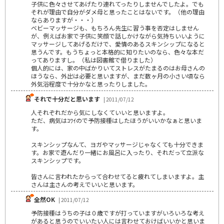
子供に色々させてあげたり連れてったりしませんでしたよ。でも
それが理由で自分がダメ母と思ったことはないです。（他の理由
ならありますが・・・）
ベビーマッサージも、もちろん先生に習う事を否定はしません
が、例えばお家で子供に笑顔で話しかけながら気持ちいいように
マッサージしてあげるだけで、愛情のあるスキンシップになると
思うんです。もうちょっと本格的に知りたいのなら、色々な本だ
ってありますし。（私は図書館で借りました）
個人的には、家の中ばかりいてストレスがたまるのはお母さんの
ほうなら、外出は必要と思いますが、まだ数ヶ月の小さい頃なら
外気浴程度で十分かなと思ったりしました。
それで十分だと思います
| 2011/07/12
人それぞれだから気にしなくていいと思いますよ。
ただ、病気はｺﾜｲので予防接種はしたほうがいいかなぁと思いま
す。
スキンシップなんて、ヨガやマッサージじゃなくても十分できま
す。お家で遊んだり一緒にお風呂に入ったり、それだって立派な
スキンシップです。
皆さんに言われたからって合わせてると疲れてしまいますよ。主
さんは主さんの考えでいいと思います。
全然OK
| 2011/07/12
予防接種はうちの子は０歳ですが打っていますがいろいろな考え
があると思うのでいいたい人には言わせておけばいいかと思いま