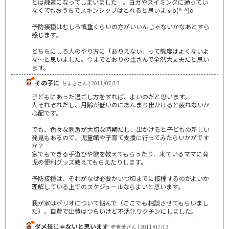
とは疎遠になってしまいました…。ヨガやスイミングに通ってい
なくてもおうちでスキンシップはとれると思いますo(^-^)o
予防接種はむしろ慎重くらいの方がいいんじゃないかなあとすら
感じます。
どちらにしろ人のやり方に「ありえない」って態度はよくないよ
な～と思いました。今までどおりの主さんで全然大丈夫だと思い
ます。
その子に
ちまきさん | 2011/07/13
子どもにあった過ごし方をすれば、よいのだと思います。
人それぞれだし、月齢が低いのにあんまり出かけると疲れないか
心配です。
でも、色々な刺激が大切な時期だし、出かけると子どもの新しい
発見もあるので、児童館や子育て支援に行ってみたらいかがです
か？
家でもできる手遊びや歌を教えてもらったり、来ているママに育
児の便利グッズ教えてもらえたりします。
予防接種は、それがなぜ必要かいつ頃までに接種するのがよいか
理解している上でのスケジュールならよいと思います。
我が家はポリオについて悩んで（ここでも相談させてもらいまし
た）、自費で出費はつらいけど不活化ワクチンにしました。
ダメ母じゃないと思います
赤青黄さん | 2011/07/13