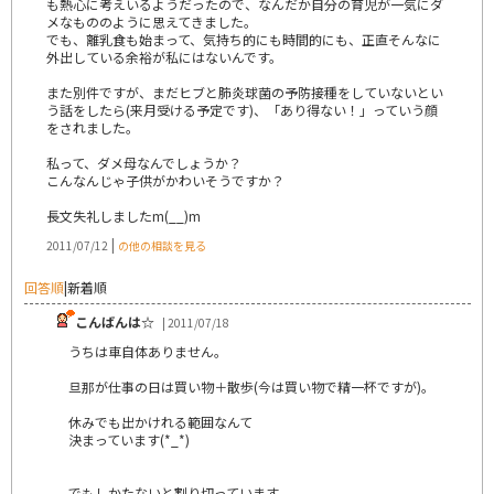
も熱心に考えいるようだったので、なんだか自分の育児が一気にダ
メなもののように思えてきました。
でも、離乳食も始まって、気持ち的にも時間的にも、正直そんなに
外出している余裕が私にはないんです。
また別件ですが、まだヒブと肺炎球菌の予防接種をしていないとい
う話をしたら(来月受ける予定です)、「あり得ない！」っていう顔
をされました。
私って、ダメ母なんでしょうか？
こんなんじゃ子供がかわいそうですか？
長文失礼しましたm(__)m
|
2011/07/12
の他の相談を見る
回答順
|
新着順
こんばんは☆
| 2011/07/18
うちは車自体ありません。
旦那が仕事の日は買い物＋散歩(今は買い物で精一杯ですが)。
休みでも出かけれる範囲なんて
決まっています(*_*)
でもしかたないと割り切っています。