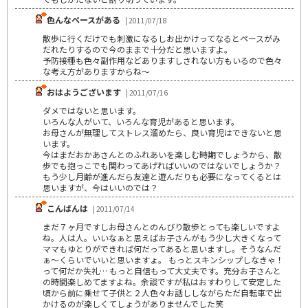
色んなペースがある
| 2011/07/18
散歩に行くだけでも刺激になるしお出かけってなるとペースがみ
だれたりするので今のままで十分だと思いますよ。
予防接種も色々副作用などありますしされない方もいるので色々
な考え方がありますからね～
おはようございます
| 2011/07/16
ダメではないと思います。
いろんな人がいて、いろんな育児があると思います。
お母さんが無理してストレス溜めたら、良い育児はできないと思
います。
今はまだおかあさんとのふれあいを楽しむ時期でしょうから、散
歩でも抱っこでも関わってあげればいいのではないでしょうか？
もう少し月齢が進んだら友達と遊んだりも必要になってくるとは
思いますが、今はいいのでは？
こんばんは
| 2011/07/14
まだ７ヶ月ですしお母さんとのんびり散歩とっても楽しいですよ
ね。人は人。いいなぁと思えばお子さんがもう少し大きくなって
ママもゆとりができれば何だってあると思いますし。そうなんだ
ぁ～くらいでいいと思いますょ。 もっとスキンシップしなきゃ！
って何だか失礼… もっと自信もって大丈夫です。充分お子さんと
の時間楽しめてますよね。余談ですが私はおすわりして安定した
頃から前に乗せて子供と２人色々お話ししながらただ自転車で出
かけるのが楽しくてしょうがありませんでした笑