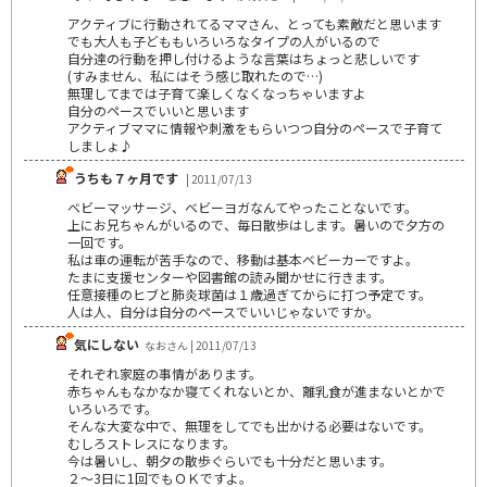
アクティブに行動されてるママさん、とっても素敵だと思います
でも大人も子どももいろいろなタイプの人がいるので
自分達の行動を押し付けるような言葉はちょっと悲しいです
(すみません、私にはそう感じ取れたので…)
無理してまでは子育て楽しくなくなっちゃいますよ
自分のペースでいいと思います
アクティブママに情報や刺激をもらいつつ自分のペースで子育て
しましょ♪
うちも７ヶ月です
| 2011/07/13
ベビーマッサージ、ベビーヨガなんてやったことないです。
上にお兄ちゃんがいるので、毎日散歩はします。暑いので夕方の
一回です。
私は車の運転が苦手なので、移動は基本ベビーカーですよ。
たまに支援センターや図書館の読み聞かせに行きます。
任意接種のヒブと肺炎球菌は１歳過ぎてからに打つ予定です。
人は人、自分は自分のペースでいいじゃないですか。
気にしない
なおさん | 2011/07/13
それぞれ家庭の事情があります。
赤ちゃんもなかなか寝てくれないとか、離乳食が進まないとかで
いろいろです。
そんな大変な中で、無理をしてでも出かける必要はないです。
むしろストレスになります。
今は暑いし、朝夕の散歩ぐらいでも十分だと思います。
２～3日に1回でもＯＫですよ。