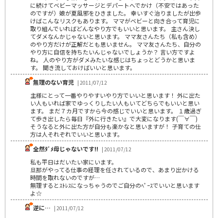
に続けてベビーマッサージとデパートへでかけ（不安ではあった
のですが）娘が夏風邪をひきました。 幸いすぐ治りましたが出歩
けばこんなリスクもあります。 ママがベビーと向き合って育児に
取り組んでいればどんなやり方でもいいと思います。 主さん決し
てダメなんかじゃないと思います。 ママ友さんたち（私も含め）
のやり方だけが正解だとも思いません。 ママ友さんたち、自分の
やり方に自信を持ちたいんじゃないでしょうか？ 言い方ですよ
ね。 人のやり方がダメみたいな感じはちょっとどうかと思いま
す。 聞き流しておけばいいと思います。
無理のない育児
| 2011/07/12
主様にとって一番やりやすいやり方でいいと思います！ 外に出た
い人もいれば家でゆっくりしたい人もいてどちらでもいいと思い
ます。 まだ７カ月ですから今の感じでいいと思います。 １歳過ぎ
て歩き出したら毎日『外に行きたい』で大変になります(￣∀￣)
そうなると外に出た方が自分も楽かなと思いますが！ 子育ての仕
方は人それぞれでいいと思います。
全然ﾀﾞﾒ母じゃないです!!
| 2011/07/12
私も平日はだいたい家にいます。
旦那がやってる仕事の経理を任されているので、あまり出かける
時間を取れないのですが…
無理するとｽﾄﾚｽになっちゃうのでご自分のﾍﾟｰｽでいいと思います
よ☆
逆に…
| 2011/07/12