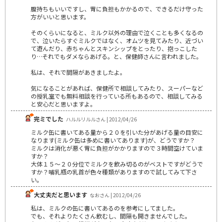
腹持ちもいいですし、胃に負担もかかるので、できるだけ守った
方がいいと思います。
そのくらいになると、ミルク以外の理由で泣くことも多くなるの
で、泣いたらすぐミルクではなく、オムツを見てみたり、近づい
て遊んだり、赤ちゃんとスキンシップをとったり、抱っこした
り…それでもダメならあげる。と、保健師さんに言われました。
私は、それで間隔があきましたよ。
気になることがあれば、保健所で相談してみたり、スーパーなど
の授乳室でも無料相談を行っている所もあるので、相談してみる
と安心だと思いますよ。
完ミでした
ハルルリルルさん | 2012/04/26
ミルク缶に書いてある量から２０を引いた分があげる量の目安に
なります(ミルク缶は多めに書いてあります)が、どうですか？
ミルクは消化が悪く胃に負担がかかりますので３時間空けていま
すか？
大体１５～２０分位でミルクを飲み切るのがベストですがどうで
すか？哺乳瓶の乳首が色々種類がありますので試してみて下さ
い。
大丈夫だと思います
なおさん | 2012/04/26
私は、ミルクの缶に書いてあるのを参考にしてました。
でも、それよりたくさん飲むし、間隔も開きませんでした。