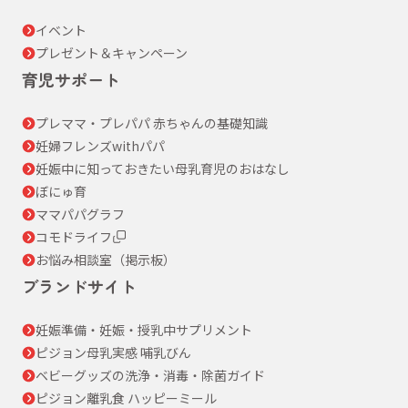
イベント
プレゼント＆キャンペーン
育児サポート
プレママ・プレパパ 赤ちゃんの基礎知識
妊婦フレンズwithパパ
妊娠中に知っておきたい母乳育児のおはなし
ぼにゅ育
ママパパグラフ
コモドライフ
お悩み相談室（掲示板）
ブランドサイト
妊娠準備・妊娠・授乳中サプリメント
ピジョン母乳実感 哺乳びん
ベビーグッズの洗浄・消毒・除菌ガイド
ピジョン離乳食 ハッピーミール