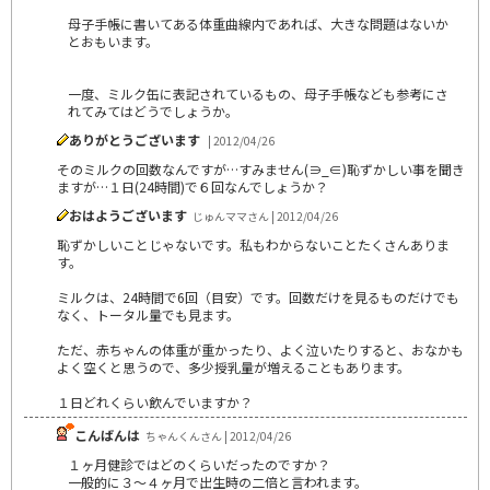
母子手帳に書いてある体重曲線内であれば、大きな問題はないか
とおもいます。
一度、ミルク缶に表記されているもの、母子手帳なども参考にさ
れてみてはどうでしょうか。
ありがとうございます
| 2012/04/26
そのミルクの回数なんですが…すみません(∋_∈)恥ずかしい事を聞き
ますが…１日(24時間)で６回なんでしょうか？
おはようございます
じゅんママさん | 2012/04/26
恥ずかしいことじゃないです。私もわからないことたくさんありま
す。
ミルクは、24時間で6回（目安）です。回数だけを見るものだけでも
なく、トータル量でも見ます。
ただ、赤ちゃんの体重が重かったり、よく泣いたりすると、おなかも
よく空くと思うので、多少授乳量が増えることもあります。
１日どれくらい飲んでいますか？
こんばんは
ちゃんくんさん | 2012/04/26
１ヶ月健診ではどのくらいだったのですか？
一般的に３～４ヶ月で出生時の二倍と言われます。