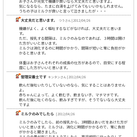
お子さんが元気で機嫌が良いなら大丈夫だと思いますよ。
気になるなら、たまに白湯を上げてみてもいいかもしれません。
うちの子はミルクが良いと言って泣きましたが・・・
大丈夫だと思います。
つうさん | 2012/04/26
機嫌がよく、よく嘔吐するなどがなければ、大丈夫だと思いま
す。
ただ、授乳する間隔は、ミルクのみなのであれば、３時間は開け
た方がいいと思います。
ミルクは消化するのに時間がかかり、間隔が短いと胃に負担がか
かると思います。
体重はお子さんそれぞれの成長の仕方があるので、目安にする程
度にした方がいいと思います。
管理栄養士です
キンタンさん | 2012/04/26
飲んだ後吐いたりしていないのなら、気にすることはありません
よ。
赤ちゃんによって、よく飲む子、飲まない子、マチマチです。
飲んだ後に吐くのなら、飲みすぎですが、そうでないなら大丈夫
ですよ
ミルクのみでしたら
| 2012/04/26
ミルクのみでしたら、前の授乳から、3時間はあいだをあけた方が
いいと思います。ミルクは、消化に時間がかかるので、胃に負担
がかかると聞きました。
ミルクの量が気になるようでしたら、育児相談に行ったりして、