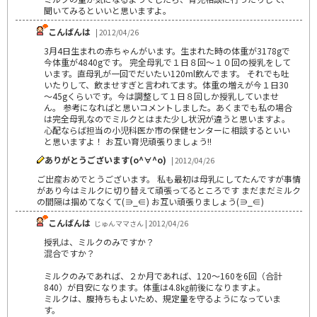
聞いてみるといいと思いますよ。
こんばんは
| 2012/04/26
3月4日生まれの赤ちゃんがいます。生まれた時の体重が3178gで
今体重が4840gです。 完全母乳で１日８回～１０回の授乳をして
います。直母乳が一回でだいたい120ml飲んでます。 それでも吐
いたりして、飲ませすぎと言われてます。体重の増えが今１日30
～45gくらいです。今は調整して１日８回しか授乳していませ
ん。 参考になればと思いコメントしました。あくまでも私の場合
は完全母乳なのでミルクとはまた少し状況が違うと思いますよ。
心配ならば担当の小児科医か市の保健センターに相談するといい
と思いますよ！ お互い育児頑張りましょう!!
ありがとうございます(o^∀^o)
| 2012/04/26
ご出産おめでとうございます。 私も最初は母乳にしてたんですが事情
があり今はミルクに切り替えて頑張ってるところです まだまだミルク
の間隔は掴めてなくて(∋_∈) お互い頑張りましょう(∋_∈)
こんばんは
じゅんママさん | 2012/04/26
授乳は、ミルクのみですか？
混合ですか？
ミルクのみであれば、２か月であれば、120～160を6回（合計
840）が目安になります。体重は4.8㎏前後になりますよ。
ミルクは、腹持ちもよいため、規定量を守るようになっていま
す。