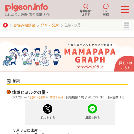
月齢別に
LINE
さがす
登録
はじめての妊娠・育児情報サイト
生後2ヵ月
お悩み相談室
発育・発達
MENU
相談
体重とミルクの量…
カテゴリー：
発育・発達
>
生後2ヵ月
｜回答期限：終了 2012/05/10｜ | 回答数(13)
ポストする
LINEで送る
３月８日に出産…