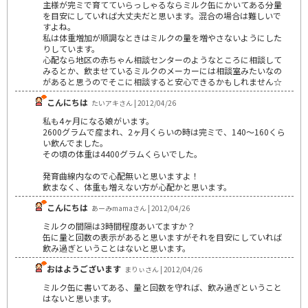
主様が完ミで育てていらっしゃるならミルク缶にかいてある分量
を目安にしていれば大丈夫だと思います。混合の場合は難しいで
すよね。
私は体重増加が順調なときはミルクの量を増やさないようにした
りしています。
心配なら地区の赤ちゃん相談センターのようなところに相談して
みるとか、飲ませているミルクのメーカーには相談室みたいなの
があると思うのでそこに相談すると安心できるかもしれません☆
こんにちは
たいアキさん | 2012/04/26
私も4ヶ月になる娘がいます。
2600グラムで産まれ、2ヶ月くらいの時は完ミで、140～160くら
い飲んでました。
その頃の体重は4400グラムくらいでした。
発育曲線内なので心配無いと思いますよ！
飲まなく、体重も増えない方が心配かと思います。
こんにちは
あーみmamaさん | 2012/04/26
ミルクの間隔は3時間程度あいてますか？
缶に量と回数の表示があると思いますがそれを目安にしていれば
飲み過ぎということはないと思います。
おはようございます
まりぃさん | 2012/04/26
ミルク缶に書いてある、量と回数を守れば、飲み過ぎということ
はないと思います。