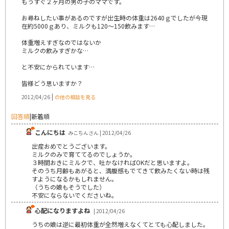
もうすぐ２ヶ月の男の子のママです。
お尋ねしたい事があるのですが出生時の体重は2640ｇでしたが今現
在約5000ｇあり、ミルクも120～150飲みます…
体重増えすぎなのではないか
ミルクの飲みすぎかな…
と不安にかられています…
皆様どう思いますか？
|
2012/04/26
の他の相談を見る
回答順
|
新着順
こんにちは
みこちんさん | 2012/04/26
出産おめでとうございます。
ミルクのみで育ててるのでしょうか。
３時間おきにミルクで、吐かなければOKだと思いますよ。
そのうち月齢もあがると、満腹感もでてきて飲みたくない時は残
すようになるかもしれません。
（うちの娘もそうでした）
不安にならないでくださいね。
心配になりますよね
| 2012/04/26
うちの娘は逆に最初体重が全然増えなくてとても心配しました。