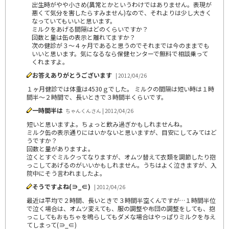
出生時がやや小さめ(異常とかというわけではありません。表現が
悪くて気分を害したらすみません)なので、それよりは少し大きく
なっていてもいいと思います。
ミルクをあげる間隔はどのくらいですか？
回数と量は缶の表示と離れてますか？
次の健診が３～４ヶ月であると思うのでそれまでは今のままでも
いいと思います。気になるなら保健センターで無料で相談乗って
くれますよ。
お答えありがとうございます
| 2012/04/26
１ヶ月健診では体重は4530ｇでした。 ミルクの間隔は短い時は１時
間半～２時間で、長いときで３時間半くらいです。
一時間半は
ちゃんくんさん | 2012/04/26
短いと思いますよ。ちょっと飲み過ぎかもしれませんね。
ミルク缶の表示通りにはいかないと思いますが、目安にしてみてはど
うですか？
回数と量がありますよ。
泣くとすぐミルクってなりますが、オムツ替えて衣類を調節したり抱
っこしてあげるのがいいかもしれません。うちはよく泣きますが、入
院中にそう言われましたよ。
そうですよね(∋_∈)
| 2012/04/26
最近は平均で２時間、長いときで３時間半空くんですが…１時間半位
で泣く場合は、オムツ変えても、服の調整や布団の調整をしても、抱
っこしてもおもちゃを鳴らしてもダメな場合はやっぱりミルクを与え
てしまって(∋_∈)