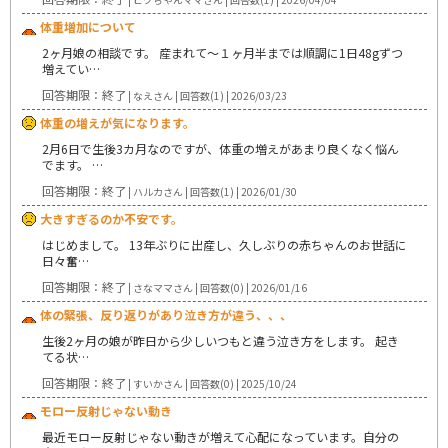
体重増加について
2ヶ月娘の相談です。 産まれて〜１ヶ月半までは順調に1日48gずつ
増えてい…
回答期限：終了
| なえさん | 回答数(1) | 2026/03/23
体重の増えが気になります。
2月6日で生後3カ月なのですが、体重の増えがあまり良くなく悩ん
でます。 …
回答期限：終了
| ハルカさん | 回答数(1) | 2026/01/30
大きすぎるのか不安です。
はじめまして。 13年ぶりに出産し、久しぶりの赤ちゃんのお世話に
日々奮…
回答期限：終了
| さなママさん | 回答数(0) | 2026/01/16
体の緊張、反り返りがあり泣き方が違う、、、
生後2ヶ月の娘が昨日から少しいつもと違う泣き方をします。 起き
てる状…
回答期限：終了
| すいかさん | 回答数(0) | 2025/10/24
モロー反射じゃない動き
最近モロー反射じゃない動きが増えて心配になっています。自分の