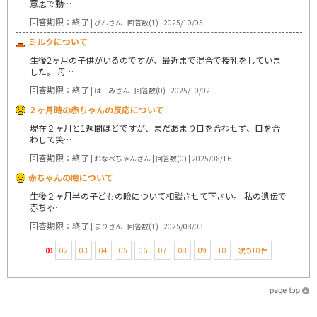
意思で動…
回答期限：終了
| ぴんさん | 回答数(1) | 2025/10/05
ミルクについて
生後2ヶ月の子供がいるのですが、最近まで混合で授乳をしていま
した。 母…
回答期限：終了
| はーみさん | 回答数(0) | 2025/10/02
２ヶ月時の赤ちゃんの反応について
現在２ヶ月と1週間ほどですが、まだあまり目を合わせず、目を合
わして笑…
回答期限：終了
| おなべちゃんさん | 回答数(0) | 2025/08/16
赤ちゃんの瞼について
生後２ヶ月半の子どもの瞼について相談させて下さい。 私の遺伝で
赤ちゃ…
回答期限：終了
| まりさん | 回答数(1) | 2025/08/03
01
02
03
04
05
06
07
08
09
10
次の10件