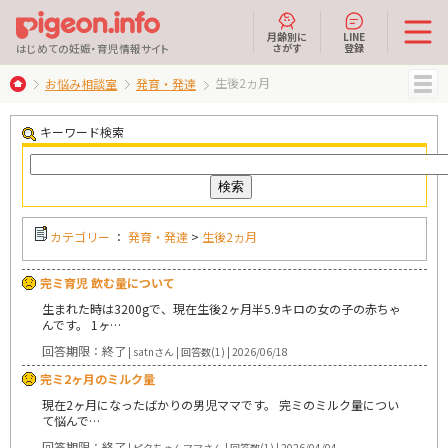
月齢別に
LINE
さがす
登録
はじめての妊娠・育児情報サイト
生後2ヵ月
お悩み相談室
発育・発達
MENU
キーワード検索
カテゴリー
：
発育・発達
>
生後2ヵ月
完ミ育児 飲む量について
生まれた時は3200gで、現在生後2ヶ月半5.9キロの女の子の赤ちゃ
んです。 1ヶ…
回答期限：終了
| satnさん | 回答数(1) | 2026/06/18
完ミ2ヶ月のミルク量
現在2ヶ月になったばかりの男児ママです。 完ミのミルク量につい
て悩んで…
回答期限：終了
| ピクちゃんママさん | 回答数(1) | 2026/04/04