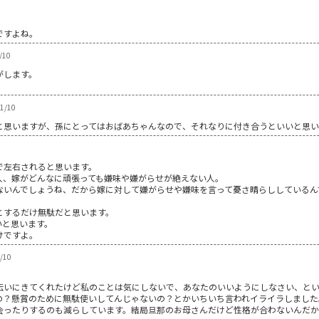
ですよね。
/10
がします。
01/10
と思いますが、孫にとってはおばあちゃんなので、それなりに付き合うといいと思い
で左右されると思います。
人、嫁がどんなに頑張っても嫌味や嫌がらせが絶えない人。
ないんでしょうね、だから嫁に対して嫌がらせや嫌味を言って憂さ晴らししているん
とするだけ無駄だと思います。
いと思います。
けですよ。
/10
伝いにきてくれたけど私のことは気にしないで、あなたのいいようにしなさい、と
の？懸賞のために無駄使いしてんじゃないの？とかいちいち言われイライラしました
会ったりするのも減らしています。結局旦那のお母さんだけど性格が合わないんだか