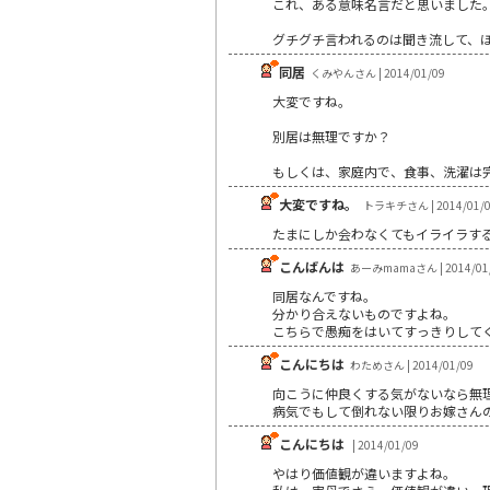
これ、ある意味名言だと思いました
グチグチ言われるのは聞き流して、
同居
くみやんさん | 2014/01/09
大変ですね。
別居は無理ですか？
もしくは、家庭内で、食事、洗濯は
大変ですね。
トラキチさん | 2014/01/
たまにしか会わなくてもイライラす
こんばんは
あーみmamaさん | 2014/01
同居なんですね。
分かり合えないものですよね。
こちらで愚痴をはいてすっきりして
こんにちは
わためさん | 2014/01/09
向こうに仲良くする気がないなら無
病気でもして倒れない限りお嫁さん
こんにちは
| 2014/01/09
やはり価値観が違いますよね。