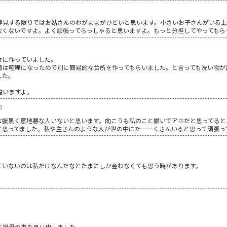
拝見する限りではお姑さんのわがままがひどいと思います。小さいお子さんがいる
なくないですよ。よく頑張ってらっしゃると思いますよ。もっと分担してやってもら
々に作っていました。
局は喧嘩になったので別に簡易的な台所を作ってもらいました。と言っても洗い物が
した。
違いますよ。
0
な腹黒く意地悪な人いないと思います。向こうも私のこと嫌いでアホだと思ってると
と思ってました。私や主さんのような人が世の中にたーーくさんいると思って頑張っ
ていないのは私だけなんだなとたまにしか会わなくても思う時があります。
と祖母の事を思い出しました