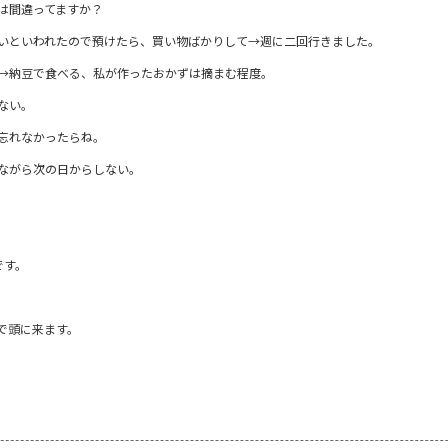
は間違ってますか？
いといわれたので預けたら、買い物ばかりして→週に二回行きました。
→納豆で食べる、私が作ったおかずは摘まむ程度。
ない。
忘れなかったらね。
ながら次の日からしない。
です。
で頭に来ます。