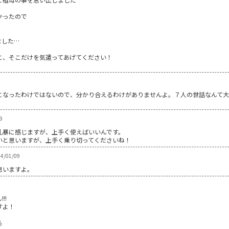
かったので
ました…
に、そこだけを気遣ってあげてください！
になったわけではないので、分かり合えるわけがありませんよ。７人の世話なんて大
9
乱暴に感じますが、上手く使えばいいんです。
いと思いますが、上手く乗り切ってくださいね！
/01/09
思いますよ。
!!
すよ！
る