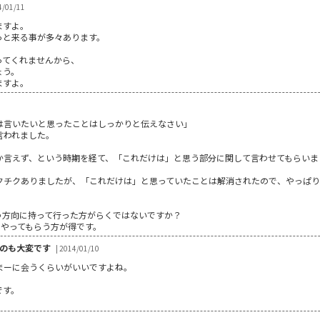
4/01/11
ますよ。
っと来る事が多々あります。
ってくれませんから、
ょう。
ますよ。
は言いたいと思ったことはしっかりと伝えなさい」
言われました。
か言えず、という時期を経て、「これだけは」と思う部分に関して言わせてもらいま
クチクありましたが、「これだけは」と思っていたことは解消されたので、やっぱ
う方向に持って行った方がらくではないですか？
、やってもらう方が得です。
のも大変です
| 2014/01/10
まーに会うくらいがいいですよね。
です。
。