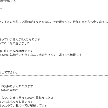
理解不能です。
う。
良くするのが難しい場面が多々あるのに、その親なんて、世代も考え方も全く違って
戻っていませんが8人になります
るだろうなと感じました
緒に住むとなれば尚更です
あるのに姑相手に仲良くなんて地球がひっくり返っても無理です
なして下さい。
、お気持ちよくわかります
ていいと言われ
、ないことまで言ってたから呆れましたね
たいもんなんだと思います
あったので、私の中では絶縁してます