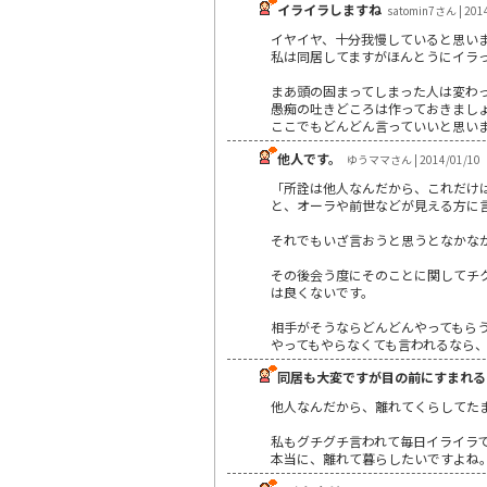
イライラしますね
satomin7さん | 201
イヤイヤ、十分我慢していると思い
私は同居してますがほんとうにイラ
まあ頭の固まってしまった人は変わ
愚痴の吐きどころは作っておきまし
ここでもどんどん言っていいと思い
他人です。
ゆうママさん | 2014/01/10
「所詮は他人なんだから、これだけ
と、オーラや前世などが見える方に
それでもいざ言おうと思うとなかな
その後会う度にそのことに関してチ
は良くないです。
相手がそうならどんどんやってもら
やってもやらなくても言われるなら
同居も大変ですが目の前にすまれる
他人なんだから、離れてくらしてた
私もグチグチ言われて毎日イライラ
本当に、離れて暮らしたいですよね