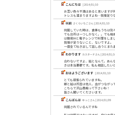
こんにちは
| 2014/01/10
お互い色々不満はあると思いますが
トレスも溜まりますよね…我慢足り
以前
さくらいちごさん | 2014/01/10
同居していた時は、食事もうちは別
でも台所は一つしかなく。。でも結
は簡易IHと電子レンジで料理をしま
我慢が足りないこと、ないですよ。
一度全て吐き出して話し合うとまた
わかります
カスタードさん | 2014/01/1
合わないですよ、姑となんて。あん
きは本当憂鬱です。私も相談したい
おはようございます
| 2014/01/10
とても頑張られていますね。
嫁と姑は所詮は他人、血がつながっ
こちらで沢山愚痴って下さいね！
皆さん聞いてくださいます。
こんばんは
ゆっこさん | 2014/01/09
同居されているんですね
私は同居ではないですが、自分の母