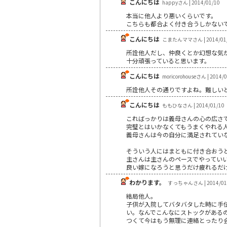
こんにちは
happyさん | 2014/01/10
本当に他人より悪いくらいです。
こちらも都合よく付き合うしかない
こんにちは
こまたんママさん | 2014/01
所詮他人だし、仲良くとか幻想な気
十分頑張っていると思います。
こんにちは
moricorohouseさん | 2014/
所詮他人その通りですよね。難しい
こんにちは
ももひなさん | 2014/01/10
こればっかりは義母さんの心の広さ
完璧とはいかなくてもうまくやれる
義母さんは今の自分に満足されてい
そういう人にはまともに付き合おう
主さんは主さんのペースでやってい
良い嫁になろうと思うだけ疲れるだ
わかります。
すっちゃんさん | 2014/01
結局他人。
子供が入院してバタバタした時に手
い。なんでこんなにストックがある
つくて今はもう無理に連絡とったり