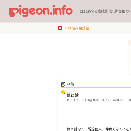
はじめての妊娠・育児情報サ
お悩み相談室
相談
嫁と姑
カテゴリー：｜回答期限：終了 2014/01/23｜ | 回
嫁と姑なんて所詮他人、仲良くなんてむ