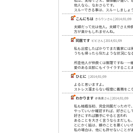
私は、実母でさえ、価値観が違い、
他人なら、なおさらです。
スルーできる事は、スルーしましょ
こんにちは
きらりンさん | 2014/01/09
夫婦だって元は他人。夫婦でさえ仲
方が楽かもしれませんね。
同居です
ビビさん | 2014/01/09
私も出産したばかりでまだ義家には
うちも帰ったら似たような状況にな
所詮他人が仲良くは無理ですね…一
愛のある旦那にもイライラすること
ひとに
| 2014/01/09
よると思いますよ。
ストレス溜まらない程度に義務をこ
わかります
赤青黄さん | 2014/01/09
私も結婚当初、完全同居だったので
やっていいか確認すれば、好きにし
好きにすれば勝手にやると言われ
あることを大きく言うならまだしも
とにかく姑は、嫁のことを悪くいい
私の場合は、他にも許せないことが