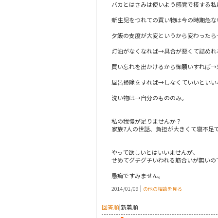
バカとはさみは使いよう感覚で接する私
新生児をつれての買い物は今の時期危な
夕飯の支度が大変というから変わったら
灯油がなくなれば→具合が悪くて詰めれ
買い忘れを出かけるから御願いすれば→
風呂掃除をすれば→しなくていいといい
洗い物は→自分のもののみ。
私の我慢が足りませんか？
家族7人の世話、負担が大きくて寝不足
やって欲しいとはいいませんが、
せめてグチグチいわれる筋合いが無いの
愚痴ですみません。
|
2014/01/09
の他の相談を見る
回答順
|
新着順