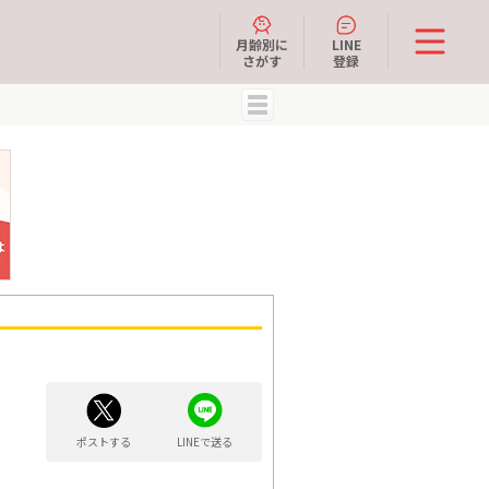
月齢別に
LINE
さがす
登録
MENU
ポストする
LINEで送る