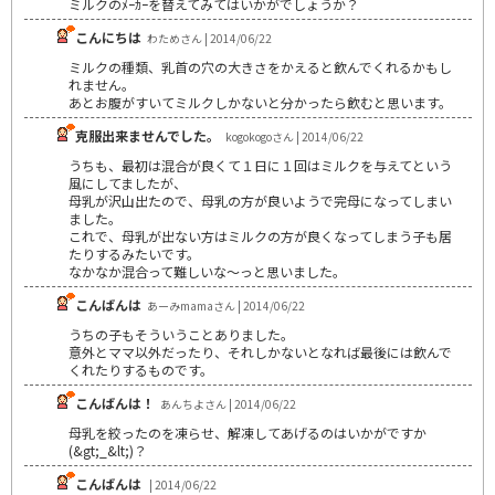
ミルクのﾒｰｶｰを替えてみてはいかがでしょうか？
こんにちは
わためさん | 2014/06/22
ミルクの種類、乳首の穴の大きさをかえると飲んでくれるかもし
れません。
あとお腹がすいてミルクしかないと分かったら飲むと思います。
克服出来ませんでした。
kogokogoさん | 2014/06/22
うちも、最初は混合が良くて１日に１回はミルクを与えてという
風にしてましたが、
母乳が沢山出たので、母乳の方が良いようで完母になってしまい
ました。
これで、母乳が出ない方はミルクの方が良くなってしまう子も居
たりするみたいです。
なかなか混合って難しいな〜っと思いました。
こんばんは
あーみmamaさん | 2014/06/22
うちの子もそういうことありました。
意外とママ以外だったり、それしかないとなれば最後には飲んで
くれたりするものです。
こんばんは！
あんちよさん | 2014/06/22
母乳を絞ったのを凍らせ、解凍してあげるのはいかがですか
(&gt;_&lt;)？
こんばんは
| 2014/06/22