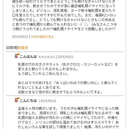
寝る前一回だけミルクであとゎどうしても預けなきゃいけないとき
にミルクを、飲ませてたのですが急に最近哺乳瓶イヤイヤになって
しまいました。ピジョン、母乳実感、ヌーク色々哺乳瓶を変えたり
口を変えたりしたのですがどれもだめでした。まだ、毎週K2シロッ
プも飲んでるし、どうしても預けなきゃいけないときもこの先ある
と思うので哺乳瓶から飲んでもらわないと…( ´△｀)みなさんこうゆ
う時どうされてましたか??哺乳瓶イヤイヤをどう克服しましたか??
|
2014/06/21
の他の相談を見る
回答順
|
新着順
こんばんは
ももひなさん | 2014/06/21
乳首の穴の大きさやカット（丸やクロス・スリーカットなど）を
変えると飲んでくれるかもしれません。
もう試していたらごめんなさい。
あとはママがあげると「おっぱいのほうが良いのに」と飲んでく
れないこともよくあります。
旦那さまなど他の方に飲ませてもらうのもいいですよ。
こんにちは
| 2014/06/21
生後４ヶ月の娘がいます。 うちの子も哺乳瓶イヤイヤになった時
ありました。 完母だけど、搾乳したのは哺乳瓶で与えるので… 哺
乳瓶の加える部分が冷たかった時にイヤイヤしてたので、中身だ
けでなく、シリコンの部分も温めてあげるのはオススメです！ あ
たしもいろんな事を試して頑張りました！ 結果、冷たいのがイヤ