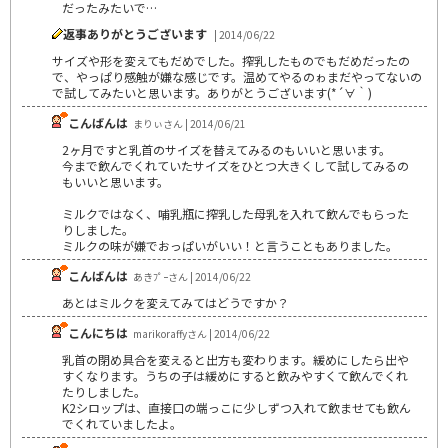
だったみたいで…
返事ありがとうございます
| 2014/06/22
サイズや形を変えてもだめでした。搾乳したものでもだめだったの
で、やっぱり感触が嫌な感じです。温めてやるのゎまだやってないの
で試してみたいと思います。ありがとうございます(*´∀｀)
こんばんは
まりぃさん | 2014/06/21
2ヶ月ですと乳首のサイズを替えてみるのもいいと思います。
今まで飲んでくれていたサイズをひとつ大きくして試してみるの
もいいと思います。
ミルクではなく、哺乳瓶に搾乳した母乳を入れて飲んでもらった
りしました。
ミルクの味が嫌でおっぱいがいい！と言うこともありました。
こんばんは
あきﾌﾟｰさん | 2014/06/22
あとはミルクを変えてみてはどうですか？
こんにちは
marikoraffyさん | 2014/06/22
乳首の閉め具合を変えると出方も変わります。緩めにしたら出や
すくなります。うちの子は緩めにすると飲みやすくて飲んでくれ
たりしました。
K2シロップは、直接口の端っこに少しずつ入れて飲ませても飲ん
でくれていましたよ。