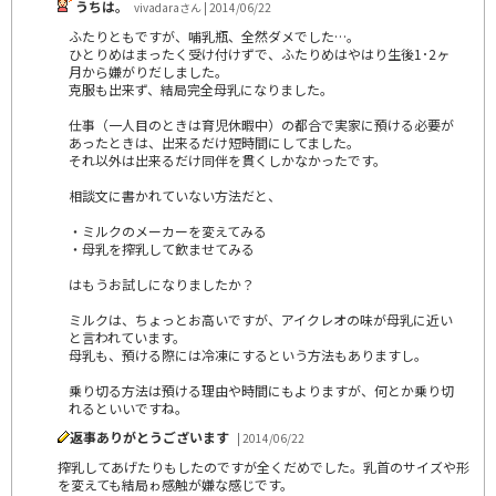
うちは。
vivadaraさん | 2014/06/22
ふたりともですが、哺乳瓶、全然ダメでした…。
ひとりめはまったく受け付けずで、ふたりめはやはり生後1･2ヶ
月から嫌がりだしました。
克服も出来ず、結局完全母乳になりました。
仕事（一人目のときは育児休暇中）の都合で実家に預ける必要が
あったときは、出来るだけ短時間にしてました。
それ以外は出来るだけ同伴を貫くしかなかったです。
相談文に書かれていない方法だと、
・ミルクのメーカーを変えてみる
・母乳を搾乳して飲ませてみる
はもうお試しになりましたか？
ミルクは、ちょっとお高いですが、アイクレオの味が母乳に近い
と言われています。
母乳も、預ける際には冷凍にするという方法もありますし。
乗り切る方法は預ける理由や時間にもよりますが、何とか乗り切
れるといいですね。
返事ありがとうございます
| 2014/06/22
搾乳してあげたりもしたのですが全くだめでした。乳首のサイズや形
を変えても結局ゎ感触が嫌な感じです。