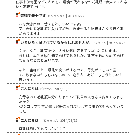
仕事や保育園などこれから、環境が代わるなか哺乳瓶で飲んでくれな
いと不安で…( ´△｀)
管理栄養士です
キンタンさん | 2014/06/22
穴を大き目のに替えると、いいですよ。
又、母乳を哺乳瓶に入れて初め、飲ませると結構すんなり行く事
がありますよ
いろいろと試されているかもしれませんが。
つうさん | 2014/06/22
２ヶ月なら、乳首を少し大きい物に変えてもいいと思います。
あとは、母乳を哺乳瓶であげてみるとか、乳首をあたためてあげ
てみるなどだと思います。
あと、主様だと、母乳の臭いがするので、母乳がほしいと言っ
て、飲まないかもしれないので、違う人にあげてもらうといいと
思います。
こんにちは
ビビさん | 2014/06/22
完母なので哺乳瓶は分かりませんが乳首の大きさは変えてみまし
たか？
K2シロップですが違う容器に入れて少しずつ舐めてもらっていま
した
こんにちは
ニモままさん | 2014/06/22
母乳はあげてみましたか！？