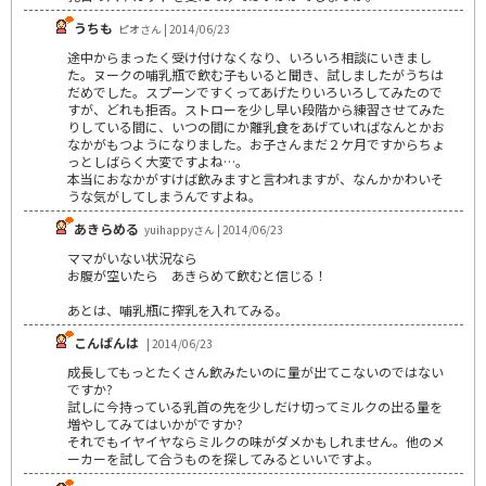
うちも
ピオさん | 2014/06/23
途中からまったく受け付けなくなり、いろいろ相談にいきまし
た。ヌークの哺乳瓶で飲む子もいると聞き、試しましたがうちは
だめでした。スプーンですくってあげたりいろいろしてみたので
すが、どれも拒否。ストローを少し早い段階から練習させてみた
りしている間に、いつの間にか離乳食をあげていればなんとかお
なかがもつようになりました。お子さんまだ２ケ月ですからちょ
っとしばらく大変ですよね…。
本当におなかがすけば飲みますと言われますが、なんかかわいそ
うな気がしてしまうんですよね。
あきらめる
yuihappyさん | 2014/06/23
ママがいない状況なら
お腹が空いたら あきらめて飲むと信じる！
あとは、哺乳瓶に搾乳を入れてみる。
こんばんは
| 2014/06/23
成長してもっとたくさん飲みたいのに量が出てこないのではない
ですか?
試しに今持っている乳首の先を少しだけ切ってミルクの出る量を
増やしてみてはいかがですか?
それでもイヤイヤならミルクの味がダメかもしれません。他のメ
ーカーを試して合うものを探してみるといいですよ。