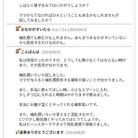
しばらく様子をみてはいかがでしょうか？
ママからでなければＯＫということもあるかもしれませんが
試してみましたか？
おなかがすいたら
たんごさん | 2014/06/22
哺乳瓶でも飲むかもしれません。あんまりおなかがすいていない
から拒否するだけなのかも。
こんばんは
| 2014/06/22
私は完母だったのですが、どうしても預けなくてはならない時が
あり、その苦労が分かります。
哺乳瓶いろいろ試しました。
ママが与えると哺乳瓶拒否する確率が高いことが分かりました。
あと、本当に飲んでほしい時、小さなスプーンに入れ、
少しずつ口に入れると時間はかかりますが飲みました。
本当にお腹が空くとやってくれる確率高いです。
また、哺乳瓶いろいろ変えると混乱するので、
1つで少し根気強くやってみてはどうでしょうか。
私はビーンスタークでダメで母乳実感で頑張りました。
返事ありがとうございます
| 2014/06/25