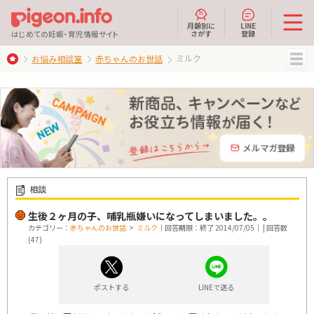
月齢別に
LINE
さがす
登録
はじめての妊娠・育児情報サイト
ミルク
お悩み相談室
赤ちゃんのお世話
MENU
相談
生後２ヶ月の子、哺乳瓶嫌いになってしまいました。。
カテゴリー：
赤ちゃんのお世話
>
ミルク
｜回答期限：終了 2014/07/05｜ | 回答数
(47)
ポストする
LINEで送る