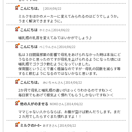
こんにちは。
| 2014/06/22
ミルクをほかのメーカーに変えてみられるのはどうでしょうか。
うまく解決できますように。
こんにちは
ホミさん | 2014/06/22
哺乳瓶の乳首を変えてみてはいかがでしょう♪
こんにちは
ぺこりんさん | 2014/06/22
私は３日間風邪薬の影響で母乳をあげられなかった時は本当にど
うなるかと思ったのですが母乳を上げられるようになった頃には
哺乳瓶でゴクゴク飲むようになっていました。
保育園ということで書く極論なのですが…母乳の回数を減らす等
すると飲むようになるのではないかなと思います。
こんにちは。
みいちゃんさん | 2014/06/22
2か月で母乳と哺乳瓶の違いがはっくりわかるのですね＞＜
毎日家でもあげて根気よく慣れてもらうしかないですね＞＜
他の人がのませる
NOKOさん | 2014/06/22
ママじゃない人からならば、お腹が空けば飲んだりします。まだ
２カ月でしたらすぐまた慣れますよ！！
ミルクのﾒｰｶｰ
あずきさん | 2014/06/22