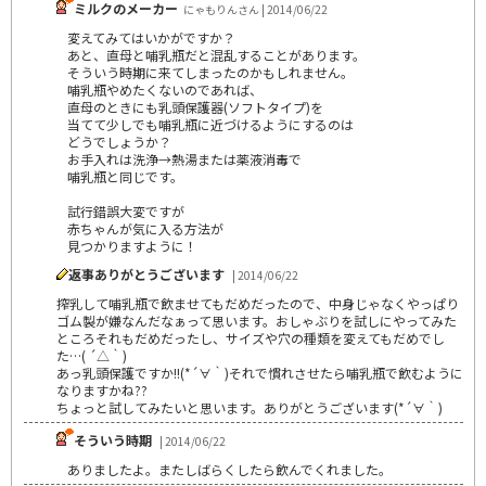
ミルクのメーカー
にゃもりんさん | 2014/06/22
変えてみてはいかがですか？
あと、直母と哺乳瓶だと混乱することがあります。
そういう時期に来てしまったのかもしれません。
哺乳瓶やめたくないのであれば、
直母のときにも乳頭保護器(ソフトタイプ)を
当てて少しでも哺乳瓶に近づけるようにするのは
どうでしょうか？
お手入れは洗浄→熱湯または薬液消毒で
哺乳瓶と同じです。
試行錯誤大変ですが
赤ちゃんが気に入る方法が
見つかりますように！
返事ありがとうございます
| 2014/06/22
搾乳して哺乳瓶で飲ませてもだめだったので、中身じゃなくやっぱり
ゴム製が嫌なんだなぁって思います。おしゃぶりを試しにやってみた
ところそれもだめだったし、サイズや穴の種類を変えてもだめでし
た…( ´△｀)
あっ乳頭保護ですか!!(*´∀｀)それで慣れさせたら哺乳瓶で飲むように
なりますかね??
ちょっと試してみたいと思います。ありがとうございます(*´∀｀)
そういう時期
| 2014/06/22
ありましたよ。またしばらくしたら飲んでくれました。