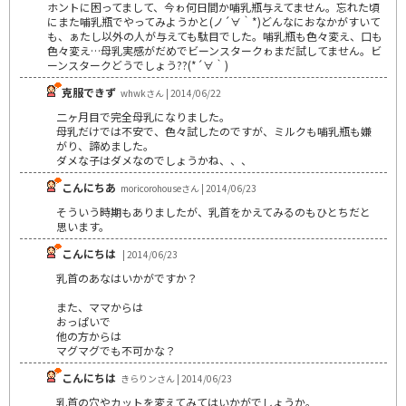
ホントに困ってまして、今ゎ何日間か哺乳瓶与えてません。忘れた頃
にまた哺乳瓶でやってみようかと(ノ´∀｀*)どんなにおなかがすいて
も、ぁたし以外の人が与えても駄目でした。哺乳瓶も色々変え、口も
色々変え…母乳実感がだめでビーンスタークゎまだ試してません。ビ
ーンスタークどうでしょう??(*´∀｀)
克服できず
whwkさん | 2014/06/22
二ヶ月目で完全母乳になりました。
母乳だけでは不安で、色々試したのですが、ミルクも哺乳瓶も嫌
がり、諦めました。
ダメな子はダメなのでしょうかね、、、
こんにちあ
moricorohouseさん | 2014/06/23
そういう時期もありましたが、乳首をかえてみるのもひとちだと
思います。
こんにちは
| 2014/06/23
乳首のあなはいかがですか？
また、ママからは
おっぱいで
他の方からは
マグマグでも不可かな？
こんにちは
きらりンさん | 2014/06/23
乳首の穴やカットを変えてみてはいかがでしょうか。