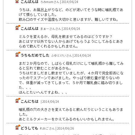
こんばんは
ろみmamさん | 2014/06/24
うちは、お風呂上がりなど、のどが渇いてそうな時に哺乳瓶であ
げて慣らしていました。
飲み口のサイズや温度も大切かと思いますが、難しいですね。
こんばんは
まぁーさんさん | 2014/06/24
ミルクを変えるか、母乳を飲ませてみるのはどうですか？
あとはママ以外でない人からあげてもらうようにしてみるとあき
らめて飲んでくれるかもしれません。
うちもだめでした
ふゆとけいさん | 2014/06/24
まだ２か月なので、しばらく母乳だけにして哺乳瓶から離してみ
ると忘れて飲むことがあるかも。
うちはだましだまし飲ませていましたが、４か月で完全拒否にな
ったのでスプーンであげました。やっぱり飲む量が足りないの
で、体重が減ってきてしまって、５か月で離乳食に踏み切りまし
た、、、
ほんとたいへんですよね、、、
こんにちは
| 2014/06/24
哺乳瓶の穴の大きさを変えてみると飲んだりということもありま
した。
あとミルクメーカーをかえてみるのもいいかもしれません。
どうしても
れおごさん | 2014/06/26