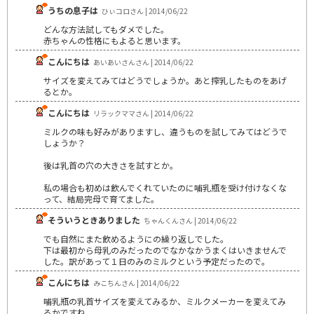
うちの息子は
ひぃコロさん | 2014/06/22
どんな方法試してもダメでした。
赤ちゃんの性格にもよると思います。
こんにちは
あいあいさんさん | 2014/06/22
サイズを変えてみてはどうでしょうか。あと搾乳したものをあげ
るとか。
こんにちは
リラックママさん | 2014/06/22
ミルクの味も好みがありますし、違うものを試してみてはどうで
しょうか？
後は乳首の穴の大きさを試すとか。
私の場合も初めは飲んでくれていたのに哺乳瓶を受け付けなくな
って、結局完母で育てました。
そういうときありました
ちゃんくんさん | 2014/06/22
でも自然にまた飲めるようにの繰り返しでした。
下は最初から母乳のみだったのでなかなかうまくはいきませんで
した。訳があって１日のみのミルクという予定だったので。
こんにちは
みこちんさん | 2014/06/22
哺乳瓶の乳首サイズを変えてみるか、ミルクメーカーを変えてみ
るかですね。