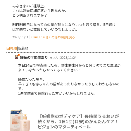
みなさまのご経験上、
これは妊娠初期症状か生理なのか、
どう判断されますか？
明日明後日になって血の量が鮮血になりいつも通り増え、5日続け
ば問題ないと認識していいのでしょうか。
|
2023/11/11
Chimarisuさんの他の相談を見る
回答順
|
新着順
妊娠の可能性あり
まさん | 2023/11/24
本日24日で検査薬したら、陰性陽性分かると思うのでまだ生理が
来ていなかったらやってみてください！
陽性だった場合、
早すぎても赤ちゃんの袋があったりなかったりしてわからないの
で、
1週間前後で病院行った方がいいかもしれません。
【妊娠期のボディケア】長時間うるおいが
続くから、1日1回(目安)のかんたんケア！
ピジョンのマタニティベール