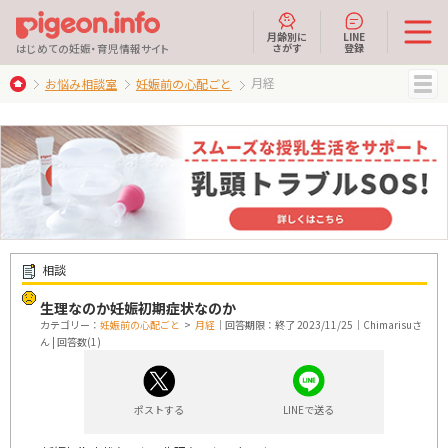
月齢別に
LINE
さがす
登録
はじめての妊娠・育児情報サイト
月経
お悩み相談室
妊娠前の心配ごと
MENU
相談
生理なのか妊娠初期症状なのか
カテゴリー：
妊娠前の心配ごと
>
月経
｜回答期限：終了 2023/11/25｜Chimarisuさ
ん | 回答数(1)
ポストする
LINEで送る