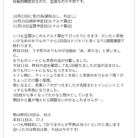
妊娠初期症状なのか、生理なのか不安です。
10月23日に性行為(避妊なし、外出し)
10月25日排卵予定日(ルナルナ算出)
11月10日生理予定日(ルナルナ算出)
いつも生理はこのルナルナ算出でぴったりにきます、だいたい茶色
い少なめのおりもの？から2日目はドバドバと多くなり1週間適度で
終わります。
昨日10日、うす茶のおりものが出始め「あ、来たな」と思いまし
た。
おりものシートにも茶色の血が付着しました。
今日11日、昨日の血を確認して丸1日経ちましたが血が出ません。
おりものシートにもなにもつきません。
トイレ時に、ティッシュであそこを拭くと茶色のおりもの？残？が
ちょっとだけ着く程度。
夜になると、赤黒い？のがつきましたが先程またトイレにいくとう
っすらな茶色になりました。
3日目から多くなってたかなと悶々としています。
明日から量が増えたら問題ないのかもしれませんが…。
熱は昨日10日は、36.8
本日11日は、37.3
いつも特段気にして計りませんが平熱は36.5くらいだと思います
(計ったのは昨日は夜、今日は今今です)