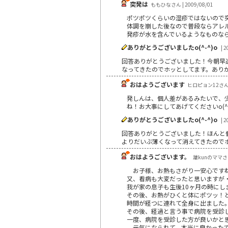
突発は
ももひなさん | 2009/08/01
ポツポツくらいの湿疹ではないので
体調を崩した後なので普段ならアレ
発疹が水を含んでいるようなものな
ありがとうございましたo(^-^)o
| 2
回答ありがとうございました！今朝早
なってきたのでホッとしてます。あり
おはようございます
ヒロピョン12さん | 
発しんは、個人差があるみたいで、
ね！お大事にしてあげてくださいo(^-
ありがとうございましたo(^-^)o
| 2
回答ありがとうございました！ほんと
よりだいぶ薄くなって消えてきたので
おはようございます。
雄kunのママさん 
お子様、お熱もさがり一安心です
又、看病も大変だったと思いますが
我が家の息子も生後10ヶ月の時にし
その後、お熱がひくと体にポツッ！
時間が経つに連れて全身に出ました
その後、経過と言う事で病院を受診
一度、病院を受診した方が良いかと
元気になられて、本当に良かったですね(