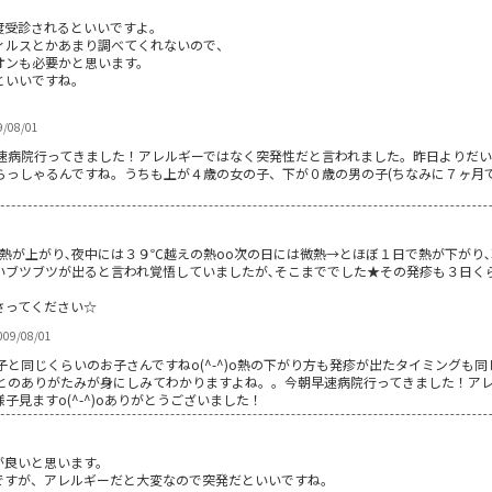
度受診されるといいですよ。
ィルスとかあまり調べてくれないので、
オンも必要かと思います。
といいですね。
9/08/01
速病院行ってきました！アレルギーではなく突発性だと言われました。昨日よりだい
っしゃるんですね。うちも上が４歳の女の子、下が０歳の男の子(ちなみに７ヶ月です)
熱が上がり､夜中には３９℃越えの熱oo次の日には微熱→とほぼ１日で熱が下がり
いブツブツが出ると言われ覚悟していましたが､そこまででした★その発疹も３日く
さってください☆
009/08/01
と同じくらいのお子さんですねo(^-^)o熱の下がり方も発疹が出たタイミングも
とのありがたみが身にしみてわかりますよね。。今朝早速病院行ってきました！ア
見ますo(^-^)oありがとうございました！
が良いと思います。
ですが、アレルギーだと大変なので突発だといいですね。