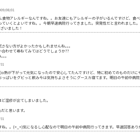
009/08/01
ん食物アレルギーなんですね。。お友達にもアレルギーの子がいるんですけど、食
っていくとよいですね。。今朝早速病院行ってきました。突発性だと言われました。
ございました！
さない方がよかったかもしれませんね｡｡｡
合わせて尋ねてみてはどうでしょうか??
｡｡
/31
-^)o熱が下がって元気になったので安心してたんですけど、特に初めてのものだけ
っぱいをグビっと飲み今は気持ちよさそうにグースカ寝てます。明日の午前中病院行っ
ほど湿疹が出てしまいました。
。
心だと思います。
/31
。。(>_<)気になるし心配なので明日の午前中病院行ってきます。早速回答ありがと