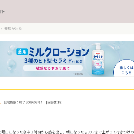
イト
発疹が出た
た
｜回答期限：終了 2009/08/14｜ | 回答数(18)
火曜日になった夜中３時頃から熱を出し、朝になったら39.7まで上がって行きつけ