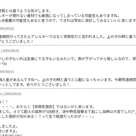
突発とは違うような気がします。
ルギーが現れない食材でも敏感になってしまっている可能性もありますね。
ら水疱瘡の可能性もあると思うので、できれば早めに受診してみるといいと思います
009/08/01
速病院行ってきたらアレルギーではなく突発性だと言われました。上の子の時と違
がとうございました！
2009/08/01
少しの子もいれば全身にでる子もいるみたいで。熱が下がってから発しんなので、突
^)o
009/08/01
個人差があるんですね～。上の子の時と違うと心配になっちゃいます。今朝早速病
ホッとしてます。ありがとうございました！
| 2009/08/01
ね！！
・・・・。おそらく【突発性発疹】ではないかと思います。
ました。４０℃超えの高熱が5日続き、途中熱性痙攣まで起こし当時は大変でした(^_^
とした発疹が何かある！？って言う程度だったのが・・・。
。
しましたよ。
思いますよ。
#^.^#)/