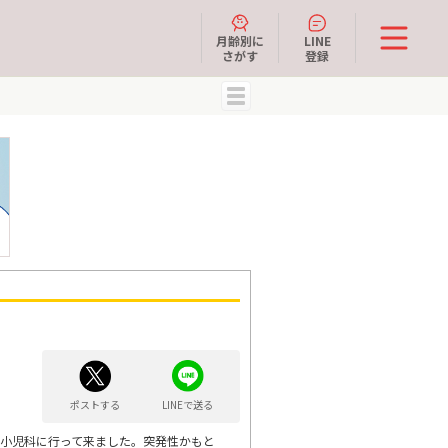
月齢別に
LINE
さがす
登録
MENU
ポストする
LINEで送る
の小児科に行って来ました。突発性かもと