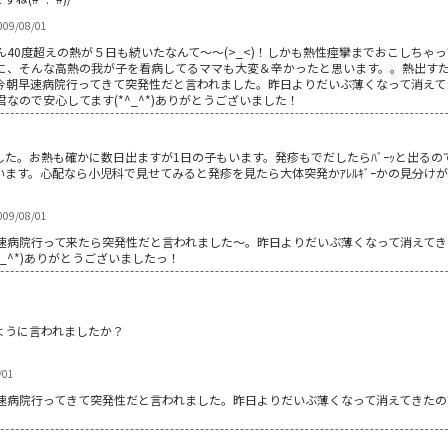
009/08/01
40度超えの熱が５日も続いたなんて～～(>_<)！しかも熱性痙攣までおこしちゃ
に、そんな高熱の我が子を看病してるママも大変＆辛かったと思います。。熱出す
今朝早速病院行ってきて突発性だと言われました。昨日よりだいぶ薄くなって消えて
なので安心してます(*^_^*)ありがとうございました！
た。お熱も確かに数日出ますが1日の子もいます。発疹もでだしたらﾊﾞｰｯと出る
ます。心配なら小児科で見せてみると発疹を見たら大体突発かｱﾚﾙｷﾞｰかの見分け
009/08/01
病院行って来たら突発性だと言われました～。昨日よりだいぶ薄くなって消えてきたの
_^*)ありがとうございましたっ！
ように言われましたか？
/01
速病院行ってきて突発性だと言われました。昨日よりだいぶ薄くなって消えてきたの