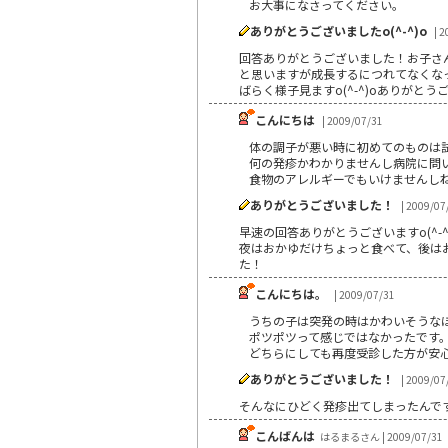
お大事になさってください。
ありがとうございましたo(^-^)o
| 2
回答ありがとうございました！お子さ
と思いますが成長するにつれてなくな
ばらく様子見ますo(^-^)oありがとう
こんにちは
| 2009/07/31
体の調子が悪い時に初めてのものは試
何の発疹かわかりませんし病院に問い
食物のアレルギーでもいけませんしね｡
ありがとうございました！
| 2009/07
早速の回答ありがとうございますo(^
夜はおかゆだけちょっと食べて、後はお
た！
こんにちは。
| 2009/07/31
うちの子は突発の時はかわいそうな
ポツポツって感じではなかったです
どちらにしても再度受診した方が安
ありがとうございました！
| 2009/07
そんなにひどく発疹出てしまったんですね
こんばんは
はるまるさん | 2009/07/31