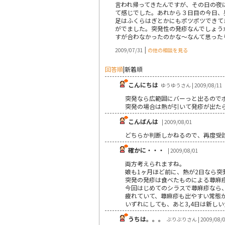
言われ帰ってきたんですが、その日の夜に
て感じでした。あれから３日目の今日、
足はふくらはぎとかにもポツポツできて
がでました。突発性の発疹なんでしょう
すが合わなかったのかな～なんて思ったり
|
2009/07/31
の他の相談を見る
回答順
|
新着順
こんにちは
ゆうゆうさん | 2009/08/11
突発なら広範囲にバーっと出るので
突発の場合は熱が引いて発疹が出た
こんばんは
| 2009/08/01
どちらか判断しかねるので、再度受
確かに・・・
| 2009/08/01
両方考えられますね。
娘も1ヶ月ほど前に、熱が2日なら突
突発の発疹は食べたものによる蕁麻
今回はじめてのシラスで蕁麻疹なら
疲れていて、蕁麻疹も出やすい常態
いずれにしても、あと3,4日は新し
うちは。。。
ぶりぶりさん | 2009/08/