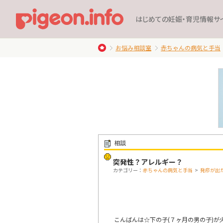
はじめての妊娠・育児情報サ
お悩み相談室
赤ちゃんの病気と手当
相談
突発性？アレルギー？
カテゴリー：
赤ちゃんの病気と手当
>
発疹が出
こんばんは☆下の子(７ヶ月の男の子)が