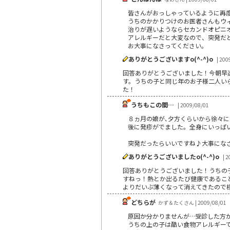
皆さんがおっしゃっているように再
うちのかかりつけのお医者さんもウ
治りが遅いようならセカンドオピニ
アレルギーだと大変なので、突発だ
お大事になさってください。
ありがとうございますo(^-^)o
| 200
回答ありがとうございました！今朝早
す。うちの子と同じ年のお子様二人いら
た！
うちもこの間…
| 2009/08/01
８ヵ月の娘が､夕方くらいから徐々に
後に発疹がでました。全身にいっぱ
突発だったらいいですね♪大事にな
ありがとうございましたo(^-^)o
| 2
回答ありがとうございました！うちの子
すねっ！熱とか出るたび健康であるこ
よりだいぶ薄くなって消えてきたので様子
どちらが
かず＆たくさん | 2009/08/01
原因か分かりませんが…受診した方
うちの上の子は酷い食物アレルギー