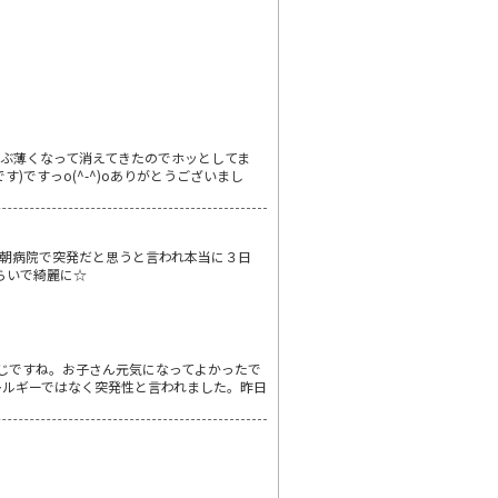
ぶ薄くなって消えてきたのでホッとしてま
ですっo(^-^)oありがとうございまし
､朝病院で突発だと思うと言われ本当に３日
らいで綺麗に☆
同じですね。お子さん元気になってよかったで
レルギーではなく突発性と言われました。昨日