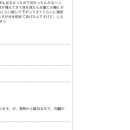
発疹も出なかったので何だったんかな～っ
数が増えてきて体を見たらお腹とか腕とか
日くらい続いて下がってすぐくらいに発疹
らすがゆを初めてあげたんですけど、しら
す☆
ります。が、発熱から数日なので、内臓が