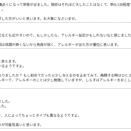
歳近くになって突発が出ました。発疹はそれほど大したことはなくて、熱も1日程度
。。
診した方がいいと思います。お大事になさいませ。
応なども出やすいので、もしかしたら、アレルギー反応かもしれないなと感じまし
回は体調が良くないから免疫が弱く、アレルギーが出た方が優位に思います。
に思えます。
いるようですよ。
ありましたか？ もし初めてだったら少し与えるのを止めてみて、再開する時はひと
ルギーで、アレルギーのことは少し勉強していますが、しらすはアレルギーをおこ
ました。
した。
で、人によってちょっとタイプも異なるようですよ。
うが可能性高いと思います。