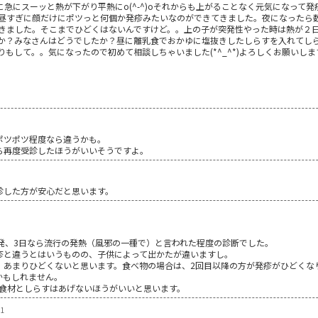
急にスーッと熱が下がり平熱にo(^-^)oそれからも上がることなく元気になって
昼すぎに顔だけにポツっと何個か発疹みたいなのができてきました。夜になったら
きました。そこまでひどくはないんですけど。。上の子が突発性やった時は熱が２
か？みなさんはどうでしたか？昼に離乳食でおかゆに塩抜きしたしらすを入れてし
もして。。気になったので初めて相談しちゃいました(*^_^*)よろしくお願いしま
ポツポツ程度なら違うかも。
ら再度受診したほうがいいそうですよ。
診した方が安心だと思います。
発、3日なら流行の発熱（風邪の一種で）と言われた程度の診断でした。
疹と違うとはいうものの、子供によって出かたが違いますし。
、あまりひどくないと思います。食べ物の場合は、2回目以降の方が発疹がひどくな
かもしれません。
い食材としらすはあげないほうがいいと思います。
01