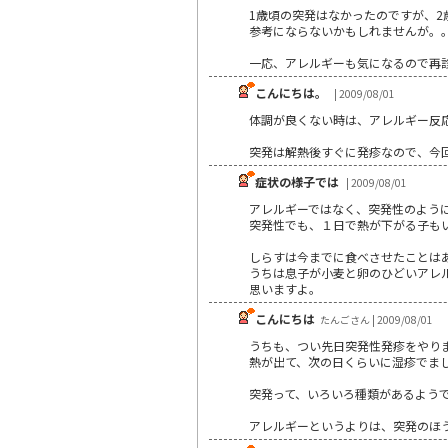
1歳頃の突発はなかったのですが、2
参考にならないかもしれませんが。
一応、アレルギーも気になるので再
こんにちは。
| 2009/08/01
体調が良くない時は、アレルギー反
突発は解熱後すぐに発疹なので、今
症状の様子では
| 2009/08/01
アレルギーではなく、突発性のよう
突発性でも、１日で熱が下がる子も
しらすは今までに食べさせたことは
うちは息子が小麦と卵のひどいアレ
思いますよ。
こんにちは
たんごさん | 2009/08/01
うちも、つい先日突発性発疹をやり
熱が出て、次の日くらいに湿疹でま
突発って、いろいろ種類があるよう
アレルギーというよりは、突発のほ