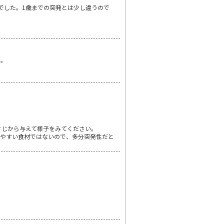
でした。1歳までの突発とは少し違うので
た。
さじから与えて様子をみてください。
しやすい食材ではないので、多分突発性だと