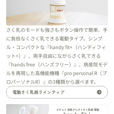
さく乳のモードも強さもボタン操作で簡単、手
に負担なくさく乳できる電動タイプ。シンプ
ル・コンパクトな『handy fit+（ハンディフィ
ット+）』、両手自由にながらさく乳できる
『hands free（ハンズフリー）』、病産院モデ
ルを再現した高機能機種『pro personal R（プ
ロパーソナルR）』の3種類から選べます。
電動さく乳器ラインアップ