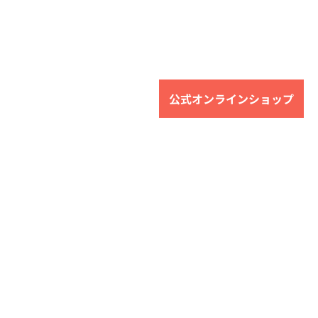
公式オンラインショップ
はじめての妊娠・育児情報サイト