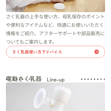
さく乳器の上手な使い方、母乳保存のポイント
や便利なアイテムなど、快適にお使いいただく
情報をご紹介。アフターサポートや部品販売に
ついてもご案内します。
さく乳器使い方
ア
ドバイス
電動さく乳器
Line-up