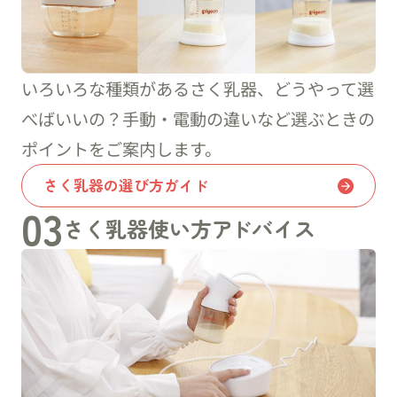
いろいろな種類があるさく乳器、どうやって選
べばいいの？手動・電動の違いなど選ぶときの
ポイントをご案内します。
さく乳器の選び方ガイド
03
さく乳器使い方
ア
ドバイス