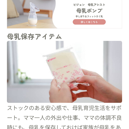
母乳保存アイテム
ストックのある安心感で、母乳育児生活をサポ
ート。ママ一人の外出や仕事、ママの体調不良
時にも、母乳を保存しておけば家族が母乳をあ