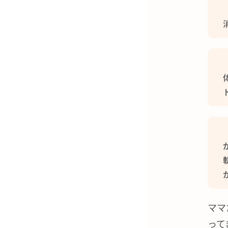
ママ
って