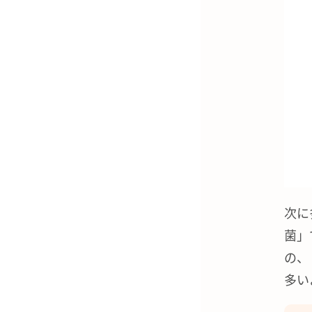
次に
菌」
の、
多い