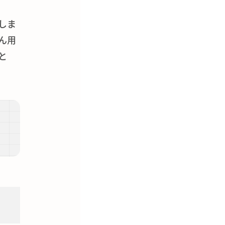
しま
ん用
と