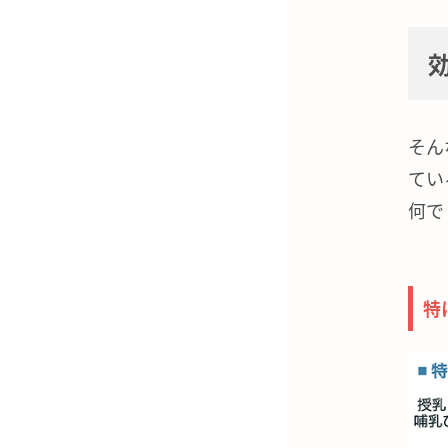
そん
てい
何で
特