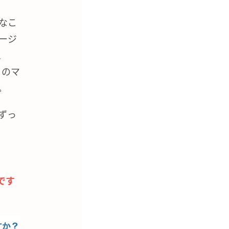
なこ
ージ
、
くのマ
。
ずっ
です