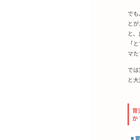
でも
とが
と、
「と
マた
では
と大
育
か