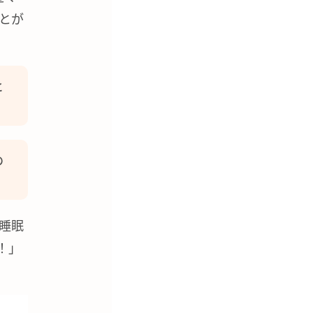
とが
と
の
睡眠
！」