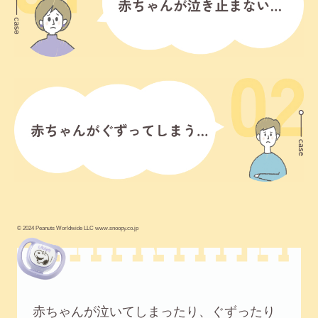
© 2024 Peanuts Worldwide LLC www.snoopy.co.jp
赤ちゃんが泣いてしまったり、ぐずったり