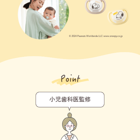
© 2024 Peanuts Worldwide LLC www.snoopy.co.jp