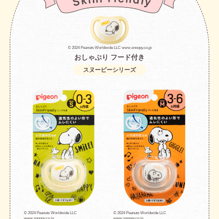
© 2024 Peanuts Worldwide LLC www.snoopy.co.jp
おしゃぶり フード付き
スヌーピーシリーズ
© 2024 Peanuts Worldwide LLC
© 2024 Peanuts Worldwide LLC
www.snoopy.co.jp
www.snoopy.co.jp