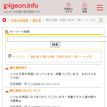
月齢別に
LINE
さがす
登録
はじめての妊娠・育児情報サイト
離乳初期（月齢の目安：満５～６ヵ月）
お悩み相談室
離乳食
MENU
キーワード検索
カテゴリー
：
離乳食
>
離乳初期（月齢の目安：満５～６ヵ月）
離乳食用椅子
いつも大変お世話になっています。有難うございます。 おかげさま
で今日…
回答期限：終了
| | 回答数(39) | 2011/05/21
離乳食固さなどについて
いつもお世話になりありがとうございます！先輩ママさん達の様々
な経験上…
回答期限：終了
| | 回答数(17) | 2011/05/17