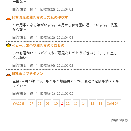
一番な…
回答期限：終了
| | 回答数(22) | 2011/04/21
保育園児の離乳食のリズムの作り方
５か月半になる娘がいます。４月から保育園に通っています。 先週
から離…
回答期限：終了
| | 回答数(12) | 2011/04/09
ベビー用お茶や離乳食のくだもの
いつも温かいアドバイスやご意見ありがとうございます。また宜し
くお願い…
回答期限：終了
| | 回答数(36) | 2011/03/29
離乳食にプチダノン
生後5ヶ月の娘です。もともと敏感肌ですが、最近は湿疹も消えてキ
レイで…
回答期限：終了
| | 回答数(41) | 2011/03/22
前の10件
07
08
09
10
11
12
13
14
15
16
次の10件