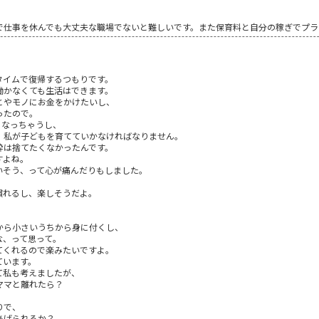
で仕事を休んでも大丈夫な職場でないと難しいです。また保育料と自分の稼ぎでプラ
タイムで復帰するつもりです。
働かなくても生活はできます。
とやモノにお金をかけたいし、
ったので。
くなっちゃうし、
、私が子どもを育てていかなければなりません。
枠は捨てたくなかったんです。
すよね。
いそう、って心が痛んだりもしました。
慣れるし、楽しそうだよ。
から小さいうちから身に付くし、
な、って思って。
てくれるので楽みたいですよ。
ています。
て私も考えましたが、
ママと離れたら？
りで、
あげられるか？