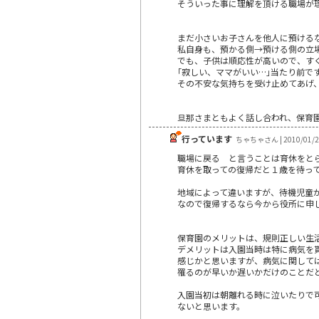
そういった事に理解を頂ける職場が
まだ小さいお子さんを他人に預ける
私自身も、預かる側→預ける側の立
でも、子供は順応性が高いので、す
｢寂しい、ママがいい…｣当たり前で
その不安な気持ちを受け止めてあげ
旦那さまともよく話し合われ、保育
行っています
ちゃちゃさん | 2010/01/2
職場に戻る と言うことは育休をと
育休を取っての復帰だと１歳を待っ
地域によって違いますが、待機児童
なので復帰するなら今から役所に申
保育園のメリットは、規則正しい生
デメリットは入園当時は特に病気を
感じかと思いますが、病気に関して
罹るのが早いか遅いかだけのことだ
入園当初は朝離れる時に泣いたりで
ないと思います。