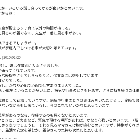
とか…いろいろ話し合ってからが良いかと思います。
すからね！
お金が貯まる＆子育て以外の時間が持てる。
を見るのが親でなく、先生が一番に見る事が多い。
楽できるでしょうが…。
親が家庭内でしつける事が大切と考えています。
 | 2010/01/20
帰し、娘は保育園に入園させました。
で通ってくれています。
々な経験をさせてもらったりと、保育園には感謝しています。
ばかりでした。
験し、かなり心配で心配で仕方ありませんでした。
くらい職場にいることが多い上に、病気や行事のときも休めず、さらに持ち帰りの仕
職員として勤務していますが、病気や行事のときはお休みをいただけるし、定時で帰
少ないながらも出来ているし、今はこれでいいかなと思っています。
理解があるのなら、復帰するのも悪くないと思います。
いときに、ご実家など、緊急の預ける場所があれば、かなり心強いと思います。（私
しさを表すでしょうし、それを見るママさんは胸が痛むと思いますが、時期がくれ
か、生活の安定を望むか、親御さんの気持ち次第だと思います。