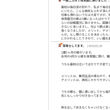
一歳二カ月で保育園に預けました
|
最初は毎日涙の別れで、私まで毎日
にいたら、こんな病気もらわず済ん
何事も慣れないうちは大変ですが、
保育園児の娘は3歳になったばかり
らいの幼稚園児に負けません。国旗
きないと思いますし、何より娘は楽
長くなりましたが、メリット、デメ
んが。もし預けることを決まったら
にかかわることですので、いい園を
保育士してます。
| 2010/01/20
2歳5ヶ月の娘がいます。
去年の4月から娘を保育園に預け、
うちも最初は泣いてばかりで大変で
メリットは、集団生活の場なので、
デメリットは、病気にかかりやすい
うちの娘も、園に通い出してから毎
気ともしっかり付き合ってます。
熱を出して休まなくちゃいけなくな