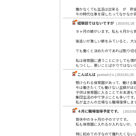
働かなくても生活は出来る が 貯
今の時代仕事を探したってなかなか
経験談ではないですが
| 2010/01/20
９ヶ月の娘がいます。私も４月から
後追いが激しい娘をみていると、大
でも働くと決めたのであれば割り切
私は保育園に通うことに少しでも慣
もつくし、悪いことばかりではない
こんばんは
gamballさん | 2010/01/20
預けられる保育園があって、働ける
今は働きたくても働けない主婦がほ
子供は保育園に入ることでお友達も
集団生活の中で学ぶことも多いです
私が主さんの立場なら職場復帰しま
４月に職場復帰予定です。
| 2010/0
育休中の９ヶ月の子のママです。
私も保育園に入れるか入れないか、
特に初めての子なので離れたくない