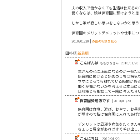
夫の収入で働かなくても生活は出来るの
働くならば、娘は保育園に預けようと思
しかし娘が寂しい思いをしないかと思う
保育園のメリットデメリットや仕事につ
|
2010/01/20
の他の相談を見る
回答順
|
新着順
こんばんは
ももひなさん | 2010/01/20
主さんの心に正直になるのが一番だ
保育園に預けると始めのうちは病気
ママにとっても離れている時間があ
働くか働かないかを考えると本当に
旦那様とも相談して一緒に考えたら
保育園賛成派です
| 2010/01/20
保育園は食事、遊び、おやつ、お昼
が増すので私は保育園に入れてあげ
デメリットは風邪や病気をたくさん
ちょっと異変があればすぐ呼び出し
こんにちは
| 2010/01/20