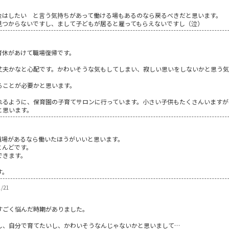
金はしたい と言う気持ちがあって働ける場もあるのなら戻るべきだと思います。
見つからないですし、まして子どもが居ると雇ってもらえないですし（泣）
育休があけて職場復帰です。
丈夫かなと心配です。かわいそうな気もしてしまい、寂しい思いをしないかと思う気
ることが必要かと思います。
れるように、保育園の子育てサロンに行っています。小さい子供もたくさんいますが
と思います。
職場があるなら働いたほうがいいと思います。
とんどです。
できます。
。
す。
1/21
すごく悩んだ時期がありました。
し、自分で育てたいし、かわいそうなんじゃないかと思いまして…