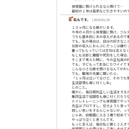
保育園に預けられるなら預けて…
最初の１年は風邪など引きやすいの
私もです。
| 2010/01/20
１０ヶ月になる娘がいます。
今年の４月から保育園に預け、フル
うちも基本的に夫の収入があるので
でも、私の場合は、自分の好きなこ
旦那の収入におんぶにだっこは嫌だ
養ってもらっていては文句は言えな
もしも旦那と離婚や死別をした場合
そこまで考えた時に、今の正社員の
でも、子どもって本当にカワイイで
こんな小さな娘を預けるなんてかわ
でも、職場の先輩に聞いたら、
「１ヶ月は泣いてるけど、そのうち
生活習慣も身に付くしね」
とのこと。
確かに、毎日規則正しい生活をする
集団生活で協調性も身に付くだろう
トイレトレーニングも保育園でやっ
先生はプロですし、任せようと思っ
寂しい思いをするんじゃないか、っ
じゃあ、幼稚園に入る３歳で初めて
やっぱり泣くと思うんです。
もっと言えば、毎日私と娘と２人き
保育園以上の遊びをして楽しませて