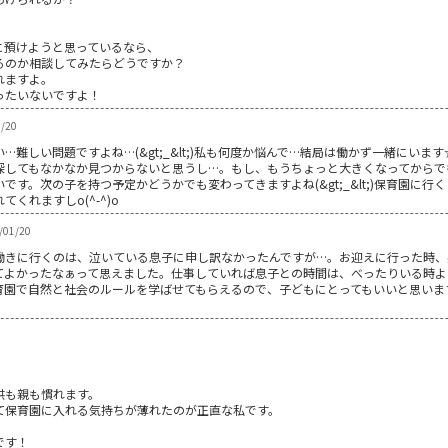
に預けようと思っているなら、
るのか相談してみたらどうですか？
れますよ。
ったいないですよ！
/20
難しい問題ですよね…(&gt;_&lt;)私も何度か悩んで…結局は働かず一緒にい
探してもなかなか見つからないと思うし…。もし、もうちょっと大きくなってからで
す。次の子を持つ予定かどうかでも変わってきますよね(&gt;_&lt;)保育園に
くれますしo(^-^)o
/01/20
働きに行くのは、泣いている息子に申し訳なかったんですが…。お迎えに行った時、
てよかったなぁって思えました。仕事していれば息子との時間は、べったりいる時よ
育園で自然と社会のルールを学ばせてもらえるので、子どもにとってもいいと思いま
。
供も親も慣れます。
て保育園に入れる気持ちが薄れたのが正直な私です。
です！