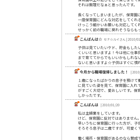
それは無理だなぁと思ったんです。
長くなってしまいましたが、保育園
一度保育園にどんな対応をしてくれ
けっこう細かいお願いも対応してく
せっかく前の職場に戻れそうならも
こんばんは☆
セナ☆ルイさん | 2010/01
子供は見ていたいケド、貯金もしたい…
くいいと思いますよ！今は他に仕事
まで育ててからでもいいかもしれないで
ないと思いますよ☆子供はすぐに慣れて
今月から職場復帰しました！
| 2010
１歳になったばかりの息子を預けて
に見ていた姿を見て、保育園に入れ
がすごく大切で、愛おしいです。保
しかったです。
こんばんは
| 2010/01/20
私は主婦業をしています。
けど、保育園に反対ではありません
早いうちに保育園に行った方が、子
そろそろ息子は二歳ですが、可愛く
働く場所・保育園があるのなら賛成