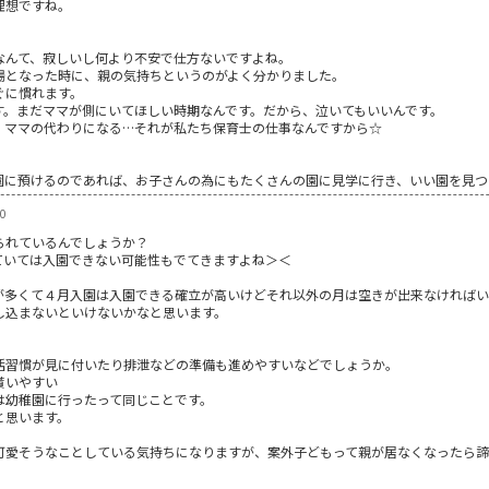
理想ですね。
なんて、寂しいし何より不安で仕方ないですよね。
場となった時に、親の気持ちというのがよく分かりました。
ぐに慣れます。
す。まだママが側にいてほしい時期なんです。だから、泣いてもいいんです。
、ママの代わりになる…それが私たち保育士の仕事なんですから☆
園に預けるのであれば、お子さんの為にもたくさんの園に見学に行き、いい園を見つ
0
られているんでしょうか？
ていては入園できない可能性もでてきますよね＞＜
が多くて４月入園は入園できる確立が高いけどそれ以外の月は空きが出来なければ
し込まないといけないかなと思います。
活習慣が見に付いたり排泄などの準備も進めやすいなどでしょうか。
貰いやすい
は幼稚園に行ったって同じことです。
と思います。
可愛そうなことしている気持ちになりますが、案外子どもって親が居なくなったら