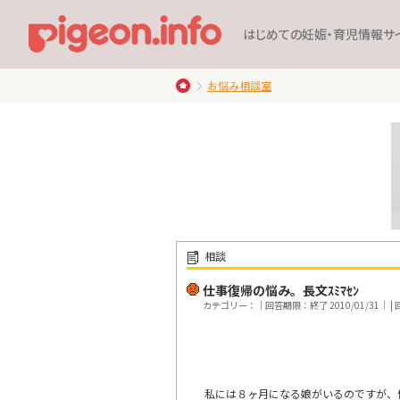
はじめての妊娠・育児情報サ
お悩み相談室
相談
仕事復帰の悩み。長文ｽﾐﾏｾﾝ
カテゴリー：｜回答期限：終了 2010/01/31｜ | 回
私には８ヶ月になる娘がいるのですが、