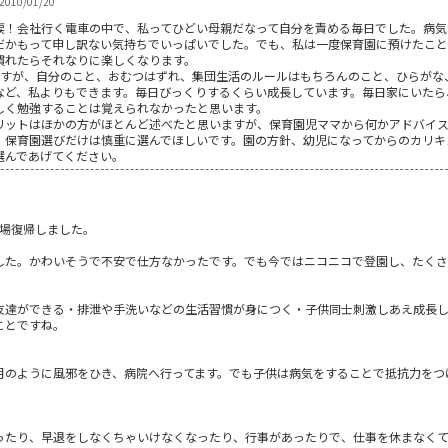
 2010/01/20
涙！会社行く電車の中で、私ってひどい母親だなって自分を責める毎日でした。病気
だかもって申し訳ない気持ちでいっぱいでした。でも、私は一度保育園に預けたこ
慣れたらそれなりに楽しくなります。
ですが、自分のこと、おむつはずれ、集団生活のルールはもちろんのこと、ひらがな
など、私よりもできます。毎日びっくりするくらい成長しています。毎日家にいたら
しく勉強することは覚えられなかったと思います。
リットはほかの方がほとんど述べたと思いますが、保育園児ママから何かアドバイ
、保育園選びだけは慎重に選んでほしいです。園の方針、幼児になってからのカリキ
選んであげてください。
職場復帰しました。
した。かわいそうで不安で仕方なかったです。でも今ではニコニコで登園し、たくさ
友達ができる・排泄や手洗いなどの生活習慣が身につく・子供同士刺激しあえ成長
ことですね。
月のように風邪をひき、病院へ行ってます。でも子供は病気をすることで抵抗力をつ
ったり、早退をしなくちゃいけなくなったり、行事があったりで、仕事を休まなく