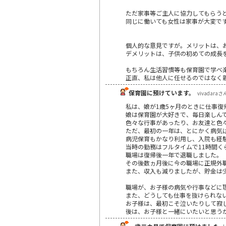
ただ家事等ご主人に協力してもらう
同じに働いても女性は家事が大変で
個人的な意見ですが。メリットは、
デメリットは、子供の初めての成長
もちろん生活習慣等も保育園で学べ
正直、私は他人に任せるのではなく
保育園に預けています。
vivadaraさん
私は、娘が1歳5ヶ月のときに仕事復
娘は保育園が大好きで、毎日楽しん
色々な行事があったり、お友達と色
ただ、最初の一年は、とにかく病気
病児保育もかなり利用し、入院も経
当時の勤務はフルタイムで11時間
職場は復帰後一年で退職しました。
その後数ヵ月後に今の職場に正規外
また、収入も減りましたが、貯金は
職場が、お子様の病気や行事などに
また、どうしても仕事を抜けられな
お子様は、最初こそ泣いたりして寂
後は、お子様と一緒にいたいと思う