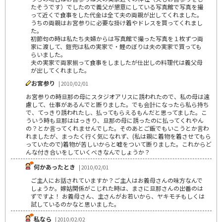
たそうです）でしたので義父が懇意にしている写真館で写真を撮
って近くで食事をした代金は全て夫の両親が出してくれました。
うちの両親はお宮参りに必要な掛け着やドレスを買ってくれまし
た。
初節句の時は私たち夫婦からは写真館で撮った写真を１枚ずつ両
家に渡して、鎧兜は私の実家で・鯉のぼりは夫の実家で買っても
らいました。
夫の実家で両家揃って食事をしましたが仕出しの料理代は義父母
が出してくれました。
お宮参り
| 2010/02/01
お宮参りの時旦那の母にスタジオアリスに誘われたので、私の母は遠
慮して、仕事があるんでと断りました。でも会計になったら私ら持ち
で、てっきり誘われたし、払ってもらえるもんだと思ってました。こ
ういう時も旦那ははっきり、旦那の母に誘ったのに払ってくれやん
の？とか言ってくれませんでした。そのあとご飯でもいこうとか言わ
れましたが、まったく行く気になれず、(私は親に着物を着させてもら
っていたので)着物が苦しいからと嘘をついて断りました。これからど
んな付き合いをしていくべきなんでしょうか？
何かあったとき
| 2010/02/01
ご主人にお話されていますか？ご主人はお義母さんの味方なんで
しょうか。嫁姑関係がこじれた時は、まさに旦那さんの出番のは
ずですよ！ お義母さん、主さんがお若いから、ヤキモチもしくは
試しているのかなと思いました。
私なら
| 2010/02/02