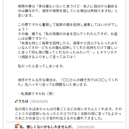
保険の事は「多分誰もいないと思うけど…友人に自分から勧める
のは嫌なので、相手が保険を探している場合は声掛けますね」と
言います。
この際ですから奮発して両家の親を招待し食事してはいかがでし
ょう？
その後、嘘でも「私の母親がお金を包んでくれたんですが、お返
しは必要ですか？」
「友達も同じく両家を招待したら、両家から包んでもらったみた
いなんですが…どちらの親も招待してくれた気持ちだけで嬉しい
と言って何も受け取ってくれなかったみたいで…」とチクリチク
リ相談するふりをして言ってみては？
私だったら言ってしまいます。
相手がそんな方な場合は、「〇〇さんの嫁ぎ先では〇〇してくれ
た」位ハッキリ言っても問題ないと思います。
…私鬼嫁ですかね（笑）
うちは
| 2010/02/02
私の母とおばあちゃんは行事ごとなどお祝いきちんとくれます。その
こととか出産祝いもらったとかさりげなく旦那の母に言ってもよかっ
たねとかお金ないとか言われ伝えるのも疲れてきました。
私、優しくないかもしれませんが。
| 2010/02/02