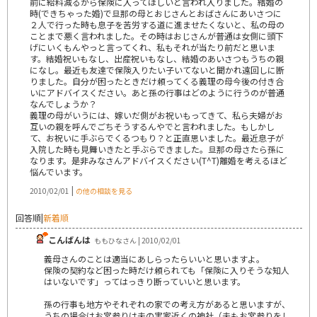
前に給料減るから保険に入ってほしいと言われ入りました。結婚の
時(できちゃった婚)で旦那の母とおじさんとおばさんにあいさつに
２人で行った時も息子を苦労する道に進ませたくないと、私の母の
ことまで悪く言われました。その時はおじさんが普通は女側に頭下
げにいくもんやっと言ってくれ、私もそれが当たり前だと思いま
す。結婚祝いもなし、出産祝いもなし、結婚のあいさつもうちの親
になし。最近も友達で保険入りたい子いてないと聞かれ遠回しに断
りました。自分が困ったときだけ頼ってくる義理の母今後の付き合
いにアドバイスください。あと孫の行事はどのように行うのが普通
なんでしょうか？
義理の母がいうには、嫁いだ側がお祝いもってきて、私ら夫婦がお
互いの親を呼んでごちそうするんやでと言われました。もしかし
て、お祝いに手ぶらでくるつもり？と正直思いました。最近息子が
入院した時も見舞いきたと手ぶらできました。旦那の母さたら孫に
なります。是非みなさんアドバイスください(T^T)離婚を考えるほど
悩んでいます。
|
2010/02/01
の他の相談を見る
回答順
|
新着順
こんばんは
ももひなさん | 2010/02/01
義母さんのことは適当にあしらったらいいと思いますよ。
保険の契約など困った時だけ頼られても「保険に入りそうな知人
はいないです」ってはっきり断っていいと思います。
孫の行事も地方やそれぞれの家での考え方があると思いますが、
うちの場合はお宮参りは夫の実家近くの神社（夫もお宮参りをし