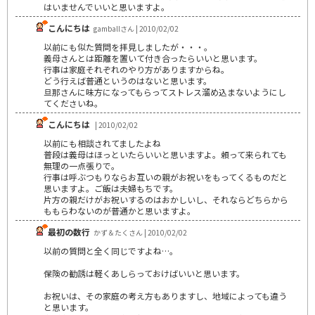
はいませんでいいと思いますよ。
こんにちは
gamballさん | 2010/02/02
以前にも似た質問を拝見しましたが・・・。
義母さんとは距離を置いて付き合ったらいいと思います。
行事は家庭それぞれのやり方がありますからね。
どう行えば普通というのはないと思います。
旦那さんに味方になってもらってストレス溜め込まないようにし
てくださいね。
こんにちは
| 2010/02/02
以前にも相談されてましたよね
普段は義母はほっといたらいいと思いますよ。頼って来られても
無理の一点張りで。
行事は呼ぶつもりならお互いの親がお祝いをもってくるものだと
思いますよ。ご飯は夫婦もちです。
片方の親だけがお祝いするのはおかしいし、それならどちらから
ももらわないのが普通かと思いますよ。
最初の数行
かず＆たくさん | 2010/02/02
以前の質問と全く同じですよね…。
保険の勧誘は軽くあしらっておけばいいと思います。
お祝いは、その家庭の考え方もありますし、地域によっても違う
と思います。