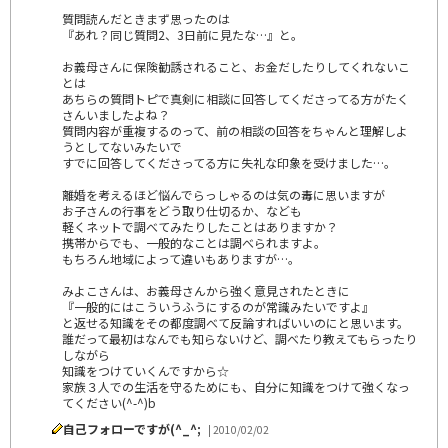
質問読んだときまず思ったのは
『あれ？同じ質問2、3日前に見たな…』と。
お義母さんに保険勧誘されること、お金だしたりしてくれないこ
とは
あちらの質問トピで真剣に相談に回答してくださってる方がたく
さんいましたよね？
質問内容が重複するのって、前の相談の回答をちゃんと理解しよ
うとしてないみたいで
すでに回答してくださってる方に失礼な印象を受けました…。
離婚を考えるほど悩んでらっしゃるのは気の毒に思いますが
お子さんの行事をどう取り仕切るか、なども
軽くネットで調べてみたりしたことはありますか？
携帯からでも、一般的なことは調べられますよ。
もちろん地域によって違いもありますが…。
みよこさんは、お義母さんから強く意見されたときに
『一般的にはこういうふうにするのが常識みたいですよ』
と返せる知識をその都度調べて反論すればいいのにと思います。
誰だって最初はなんでも知らないけど、調べたり教えてもらったり
しながら
知識をつけていくんですから☆
家族３人での生活を守るためにも、自分に知識をつけて強くなっ
てください(^-^)b
自己フォローですが(^_^;
| 2010/02/02