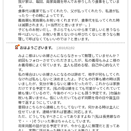
我が家は、毎回、両家両親を呼んでお参りしたり食事をしていま
す。
食事代は義家で払ってくれたり、父が払ってくれたり、私達が払
ったり…その時によってです。
義両親も実両親もお祝いをくれますが、食事代を払ってくれた時
は減額されます。(＝当然だと思いますが…。)
子どものお祝いだし、手ぶらでもいいから来て欲しいと思うなら
呼べばいいし、お祝いを貰えないから呼びたくないと思うなら無
理して呼ばなくてもいいのでは？と思います。
おはようございます。
| 2010/02/02
みよこ様はいいお嫁さんにならなきゃって無理していませんか？
前回もフォローさせていただきましたが、私の義母もみよこ様の
お義母様によく似ています。主人も認める程、自己中心的な人で
す。
私の場合はいいお嫁さんになるのは辞めて、相手が何もしてくれ
なければ私もしないと決めましたよ。子どもの行事も娘の時は誘
いましたが、気分が乗らないと嫌々だったので、これからは家族
だけでする予定です。(私の母は娘をとても可愛がってくれていて
娘も懐いているので、今後のイベントにも誘う予定です。)勿論お
祝いも貰いません。仮にいただいても必ず同額を母の日や誕生日
等で返すようにしています。
普段はこちらから連絡したりしてないです。何かある時は主人に
任せています。連絡が来れば普通に対応します。
ただ、どうしてもすべきことってありますよね？(私は長男嫁なの
で・・・)そういった事はちゃんとしています。
将来同居の話が出る予定ですが、今から主人に無理だと言ってあ
るし、実際に話があった時はキチンとお断りします。