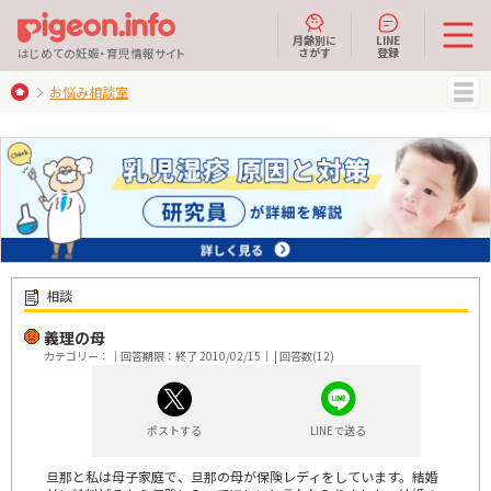
月齢別に
LINE
さがす
登録
はじめての妊娠・育児情報サイト
お悩み相談室
MENU
相談
義理の母
カテゴリー：｜回答期限：終了 2010/02/15｜ | 回答数(12)
ポストする
LINEで送る
旦那と私は母子家庭で、旦那の母が保険レディをしています。結婚