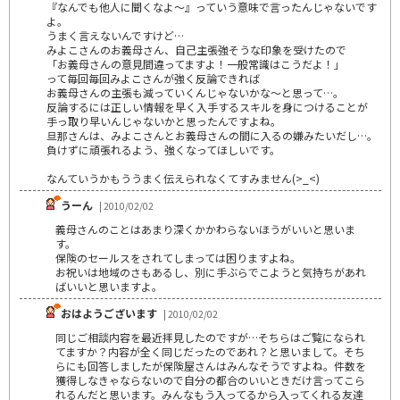
『なんでも他人に聞くなよ～』っていう意味で言ったんじゃないです
よ。
うまく言えないんですけど…
みよこさんのお義母さん、自己主張強そうな印象を受けたので
「お義母さんの意見間違ってますよ！一般常識はこうだよ！」
って毎回毎回みよこさんが強く反論できれば
お義母さんの主張も減っていくんじゃないかな～と思って…。
反論するには正しい情報を早く入手するスキルを身につけることが
手っ取り早いんじゃないかと思ったんですよね。
旦那さんは、みよこさんとお義母さんの間に入るの嫌みたいだし…。
負けずに頑張れるよう、強くなってほしいです。
なんていうかもううまく伝えられなくてすみません(>_<)
うーん
| 2010/02/02
義母さんのことはあまり深くかかわらないほうがいいと思いま
す。
保険のセールスをされてしまっては困りますよね。
お祝いは地域のさもあるし、別に手ぶらでこようと気持ちがあれ
ばいいと思いますよ。
おはようございます
| 2010/02/02
同じご相談内容を最近拝見したのですが…そちらはご覧になられ
てますか？内容が全く同じだったのであれ？と思いまして。そち
らにも回答しましたが保険屋さんはみんなそうですよね。件数を
獲得しなきゃならないので自分の都合のいいときだけ言ってこら
れるんだと思います。みんなもう入ってるから入ってくれる友達