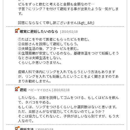
ピルをずっと飲むと考えると金額も金額なので…
子宮？にリング？を付けて避妊する事が出来たような…気がしま
す。
回答にならなくて申し訳ございません(&gt;_&lt;)
確実に避妊したいのなら
| 2010/02/18
①たばこをやめて医者にもらったピルを飲む。
②旦那さんを説得して避妊してもらう。
③夫婦生活の後、アフターピルを飲む。
④生理周期が安定しているのなら、基礎体温をつけて妊娠しそう
なときは夫婦生活をしない。
くらいしか思いつきません。
産婦人科で体内にリングを入れてもらうという方法もあります
が、リングを入れても妊娠したということをよく聞きますのであ
まりお勧めしません。
避妊
ベビーマイロさん | 2010/02/18
したいなら、旦那を説得してゴムをつける、もしくはピルを飲ん
で、タバコをやめる。
もしくは、リングをつけるくらいしか選択肢はないと思います。
ただ、旦那さんがなぜ協力してくれないのでしょうか？
そこは協力してくれないと、子供がほしいなら別ですが、もう大
人なので。
避妊方法
| 2010/02/18