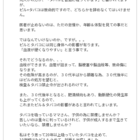
が、
ピル+タバコは致命的ですので、どちらかを辞めなくてはいけませ
ん。
医者が止めないのは、ただの怠慢か、年齢＆体型を見ての事だと
思います。
ではなんでいけないのか、ですが。。。
ピルとタバコには同じ身体への影響が有ります。
「血液が硬くなりやすい」と言う事です。
それでどうなるのか、、、
血栓ができます。血管が詰まって、脳梗塞や脳血栓等、致命傷に
なります。
その危険が高まるのが、３０代半ばから顕著な為、３０代後半に
はピルの処方を望むと、
検査＆タバコ禁止令が出されるわけです。
また、３０代後半となると、肥満傾向もあり、動脈硬化の発生率
も上がってくるので、
これまたピル＆タバコの影響があると言われてしまいます。
タバコを吸っているママさん、子供の為に禁煙しませんか？
苦しいのは重々に判っているけれど、子供が成人するまで生きて
いたいなら、禁煙しませんか？
私はそう思って20年以上吸っていたタバコを止めて、
10年続けたピルも止めて、妊娠＆出産しました。