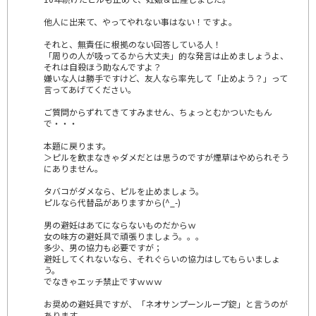
他人に出来て、やってやれない事はない！ですよ。
それと、無責任に根拠のない回答している人！
「周りの人が吸ってるから大丈夫」的な発言は止めましょうよ、
それは自殺ほう助なんですよ？
嫌いな人は勝手ですけど、友人なら率先して「止めよう？」って
言ってあげてください。
ご質問からずれてきてすみません、ちょっとむかついたもん
で・・・
本題に戻ります。
＞ピルを飲まなきゃダメだとは思うのですが煙草はやめられそう
にありません｡
タバコがダメなら、ピルを止めましょう。
ピルなら代替品がありますから(^_-)
男の避妊はあてにならないものだからｗ
女の味方の避妊具で頑張りましょう。。。
多少、男の協力も必要ですが；
避妊してくれないなら、それぐらいの協力はしてもらいましょ
う。
でなきゃエッチ禁止ですｗｗｗ
お奨めの避妊具ですが、「ネオサンプーンループ錠」と言うのが
あります。