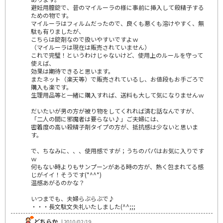
避妊用膣錠で、昔のマイルーラの様に事前に挿入して殺精子する
ための物です。
マイルーラはフィルムだったので、良くも悪くも溶けやすく、無
駄も有りましたが、
こちらは錠剤なので扱いやすいですよｗ
（マイルーラは現在は販売されていません）
これで完璧！というわけじゃないけど、使用上のルールを守って
使えば、
効果は期待できると思います。
またネット（楽天等）で販売されているし、お値段もお手ごろで
購入も楽です。
生理用品等と一緒に購入すれば、送料も大して気になりませんｗ
だいたいが男の方が被り物をしてくれれば済む話なんですが、
「二人の間に邪魔者は要らない♪」ご夫婦には、
密着度の高い殺精子剤タイプの方が、抵抗感は少ないと思いま
す。
で、ちなみに、、、使用感ですが；うちのパパはお気に入りです
ｗ
何もない時よりもサンプーンがある時の方が、熱く包まれてる感
じがイイ！そうです(*^^*)
温感あがるのかな？
いつまでも、夫婦らぶらぶで♪
・・・長文駄文失礼いたしました(^^;;;
どちらか
| 2010/02/19