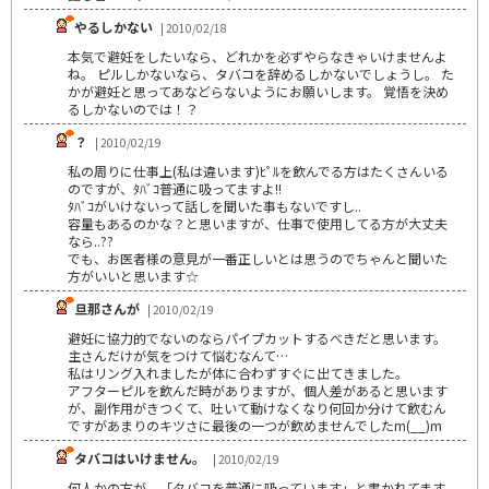
やるしかない
| 2010/02/18
本気で避妊をしたいなら、どれかを必ずやらなきゃいけませんよ
ね。 ピルしかないなら、タバコを辞めるしかないでしょうし。 た
かが避妊と思ってあなどらないようにお願いします。 覚悟を決め
るしかないのでは！？
？
| 2010/02/19
私の周りに仕事上(私は違います)ﾋﾟﾙを飲んでる方はたくさんいる
のですが、ﾀﾊﾞｺ普通に吸ってますよ!!
ﾀﾊﾞｺがいけないって話しを聞いた事もないですし..
容量もあるのかな？と思いますが、仕事で使用してる方が大丈夫
なら..??
でも、お医者様の意見が一番正しいとは思うのでちゃんと聞いた
方がいいと思います☆
旦那さんが
| 2010/02/19
避妊に協力的でないのならパイプカットするべきだと思います。
主さんだけが気をつけて悩むなんて…
私はリング入れましたが体に合わずすぐに出てきました。
アフターピルを飲んだ時がありますが、個人差があると思います
が、副作用がきつくて、吐いて動けなくなり何回か分けて飲むん
ですがあまりのキツさに最後の一つが飲めませんでしたm(__)m
タバコはいけません。
| 2010/02/19
何人かの方が、「タバコを普通に吸っています」と書かれてます