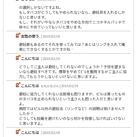
の選択しかないですよね。
もしタバコがどうしてもやめられないなら、避妊具を入れるしか
ないと思います。
もし、それがいやならタバコをやめる方向でニコチネルパッチで
徐々にやめていってもいいと思います。
女性の使う
| 2010/02/19
避妊薬もあるのでそれを使ってみては？あとはリングを入れて確
実にできなくするとかですかね…
こんにちは
| 2010/02/19
どうしてご主人は避妊してくれないのでしょうか？子供を望まな
いなら避妊すべきです。煙草をやめてﾋﾟﾙを服用するかご主人に協
力してもらうかしないといけないと思いますよ。
こんにちは
ももひなさん | 2010/02/19
避妊に協力してくれない旦那様も困りますが、ピルは貰ったもの
のタバコを止められないという主さんも困った人だと思います
よ。
病院ではピル以外の避妊法（リングなど）の説明は受けませんで
したか？
どうしても妊娠を避けたいのなら何かを我慢しなければいけない
と思いますよ。
こんにちは
| 2010/02/19