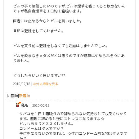
ピルの事で相談したいのですが.ピルは煙草を吸ってると飲めないん
ですが私自身煙草を１日約１箱吸います｡
医者には止めるからとピルを貰いました｡
旦那は避妊をしてくれません｡
ピルを貰う前は避妊をしなくても妊娠はしませんでした｡
ピルを飲まなきゃダメだとは思うのですが煙草はやめられそうにあ
りません｡
どうしたらいいと思いますか??
|
2010/02/18
の他の相談を見る
回答順
|
新着順
私も
| 2010/02/18
タバコを１日１箱吸うので辞められない気持ちとても良くわかり
ます。無理に辞めると逆にストレスになりますよ☆
ピルもあまりオススメしません。
コンドームはダメですか？
子供を産まないのであれば、女性用コンドーム的な物はダメです
か？