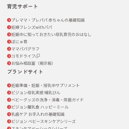
育児サポート
プレママ・プレパパ 赤ちゃんの基礎知識
妊婦フレンズwithパパ
妊娠中に知っておきたい母乳育児のおはなし
ぼにゅ育
ママパパグラフ
コモドライフ
お悩み相談室（掲示板）
ブランドサイト
妊娠準備・妊娠・授乳中サプリメント
ピジョン母乳実感 哺乳びん
ベビーグッズの洗浄・消毒・除菌ガイド
ピジョン離乳食 ハッピーミール
乳歯ケア お手入れの基礎知識
ピジョン ベビースキンケアシリーズ
スキンケアベーシックシリーズ