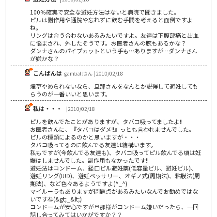
100％確実で安全な避妊方法はないと病院で聞きました。
ピルは副作用や通院や忘れずに飲む手間を考えると面倒ですよ
ね。
リングは合う合わないあるみたいですよ。友達は下腹部痛と出血
に悩まされ、外したそうです。お医者さんの腕もあるかな？
ダンナさんのパイプカットという手も…ありますが…ダンナさん
が嫌かな？
こんばんは
gamballさん | 2010/02/18
煙草やめられないなら、旦那さんをなんとか説得して避妊しても
らうのが一番いいと思います。
私は・・・
| 2010/02/18
ピルを飲んでたことがありますが、タバコ吸ってましたよ!!
お医者さんに、『タバコはダメ!!』っとも言われませんでした。
ピルの種類によるのかと思いますが・・・
タバコ吸ってるのに飲んでる友達は結構います。
私もですが(今飲んでる友達も)、タバコ吸ってピル飲んでる頃は妊
娠はしませんでした。副作用もなかったです!!
避妊法はコンドーム、経口ピル避妊薬(低容量ピル、避妊ピル)、
避妊リング(IUD)、避妊ペッサリー、オギノ式(周期法)、粘膜法(周
期法)、など色々あるようですよ(^_^)
マイルーラもありますが問題点があるみたいなんでお勧めではな
いですね(&gt;_&lt;)
コンドームが安心ですが旦那様がコンドーム嫌いだったら、一回
話し合ってみてはいかがですか？？