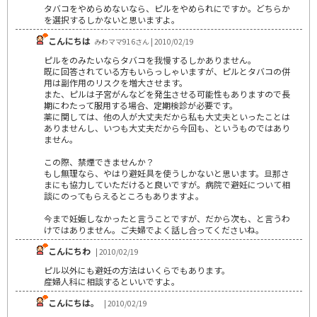
タバコをやめらめないなら、ピルをやめられにですか。どちらか
を選択するしかないと思いますよ。
こんにちは
みわママ916さん | 2010/02/19
ピルをのみたいならタバコを我慢するしかありません。
既に回答されている方もいらっしゃいますが、ピルとタバコの併
用は副作用のリスクを増大させます。
また、ピルは子宮がんなどを発生させる可能性もありますので長
期にわたって服用する場合、定期検診が必要です。
薬に関しては、他の人が大丈夫だから私も大丈夫といったことは
ありませんし、いつも大丈夫だから今回も、というものではあり
ません。
この際、禁煙できませんか？
もし無理なら、やはり避妊具を使うしかないと思います。旦那さ
まにも協力していただけると良いですが。病院で避妊について相
談にのってもらえるところもありますよ。
今まで妊娠しなかったと言うことですが、だから次も、と言うわ
けではありません。ご夫婦でよく話し合ってくださいね。
こんにちわ
| 2010/02/19
ピル以外にも避妊の方法はいくらでもあります。
産婦人科に相談するといいですよ。
こんにちは。
| 2010/02/19