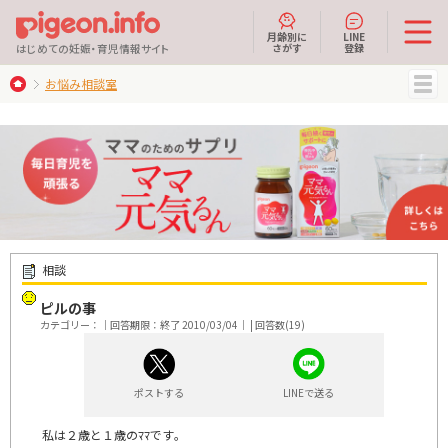
月齢別に
LINE
さがす
登録
はじめての妊娠・育児情報サイト
お悩み相談室
MENU
相談
ピルの事
カテゴリー：｜回答期限：終了 2010/03/04｜ | 回答数(19)
ポストする
LINEで送る
私は２歳と１歳のﾏﾏです｡