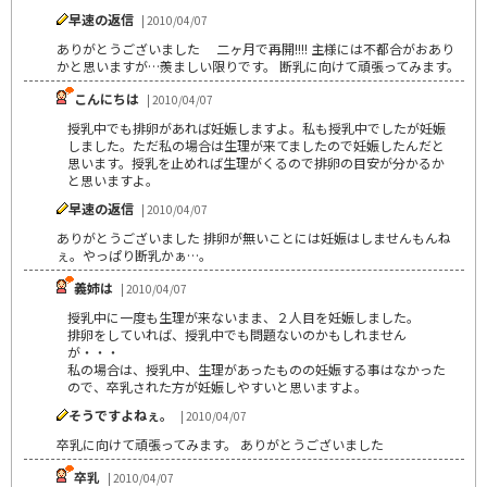
早速の返信
| 2010/04/07
ありがとうございました 二ヶ月で再開!!!! 主様には不都合がおあり
かと思いますが…羨ましい限りです。 断乳に向けて頑張ってみます。
こんにちは
| 2010/04/07
授乳中でも排卵があれば妊娠しますよ。私も授乳中でしたが妊娠
しました。ただ私の場合は生理が来てましたので妊娠したんだと
思います。授乳を止めれば生理がくるので排卵の目安が分かるか
と思いますよ。
早速の返信
| 2010/04/07
ありがとうございました 排卵が無いことには妊娠はしませんもんね
ぇ。やっぱり断乳かぁ…。
義姉は
| 2010/04/07
授乳中に一度も生理が来ないまま、２人目を妊娠しました。
排卵をしていれば、授乳中でも問題ないのかもしれません
が・・・
私の場合は、授乳中、生理があったものの妊娠する事はなかった
ので、卒乳された方が妊娠しやすいと思いますよ。
そうですよねぇ。
| 2010/04/07
卒乳に向けて頑張ってみます。 ありがとうございました
卒乳
| 2010/04/07