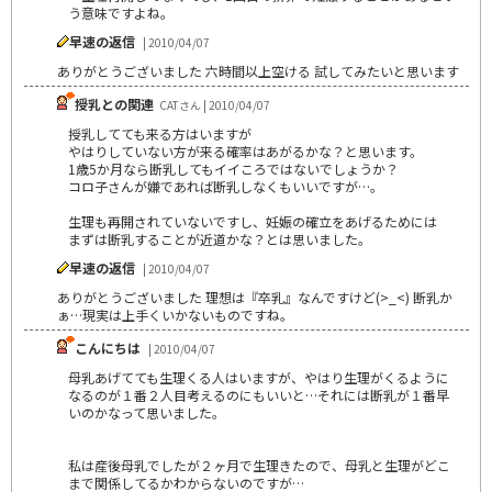
う意味ですよね。
早速の返信
| 2010/04/07
ありがとうございました 六時間以上空ける 試してみたいと思います
授乳との関連
CATさん | 2010/04/07
授乳してても来る方はいますが
やはりしていない方が来る確率はあがるかな？と思います。
1歳5か月なら断乳してもイイころではないでしょうか？
コロ子さんが嫌であれば断乳しなくもいいですが…。
生理も再開されていないですし、妊娠の確立をあげるためには
まずは断乳することが近道かな？とは思いました。
早速の返信
| 2010/04/07
ありがとうございました 理想は『卒乳』なんですけど(>_<) 断乳か
ぁ…現実は上手くいかないものですね。
こんにちは
| 2010/04/07
母乳あげてても生理くる人はいますが、やはり生理がくるように
なるのが１番２人目考えるのにもいいと…それには断乳が１番早
いのかなって思いました。
私は産後母乳でしたが２ヶ月で生理きたので、母乳と生理がどこ
まで関係してるかわからないのですが…