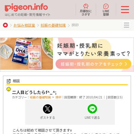
月齢別に
LINE
さがす
登録
はじめての妊娠・育児情報サイト
排卵
お悩み相談室
妊娠の基礎知識
MENU
相談
二人目どうしたらf^_^;
カテゴリー：
妊娠の基礎知識
>
排卵
｜回答期限：終了 2010/04/21｜ | 回答数(15)
ポストする
LINEで送る
こんちは初めて相談させて頂きますv