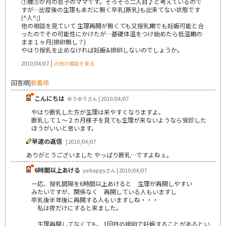
①歳⑤か月の息子のママです。そろそろ二人目♪と考えているので
すが…出産後の生理も未だに無く卒乳(断乳)も出来てない状態です
(^人^;)
他の相談を見ていて 生理再開が無くても又授乳期でも妊娠可能と合
ったのでその可能性にかけたが…基礎体温をつけ始めたら低温期の
まま１ヶ月(排卵無し？)
やはり授乳を止めなければ妊娠&排卵しないのでしょうか。
|
2010/04/07
の他の相談を見る
回答順
|
新着順
こんにちは
ゆうゆうさん | 2010/04/07
やはり断乳した方が生理は来やすくなりますよ。
断乳して１～２カ月様子を見ても生理が来ないようなら受診した
ほうがいいと思います。
早速の返信
| 2010/04/07
ありがとうございました やっぱり断乳…ですよねぇ。
6時間以上あける
yuihappyさん | 2010/04/07
一応、授乳間隔を6時間以上あけると 生理が再開しやすい
みたいですが、関係なく 再開している人もいますし
卒乳後半年後に再開する人もいますしね・・・
私は夜だけにすると来ました。
生理再開してなくても、1回目の排卵で妊娠することがあるとい