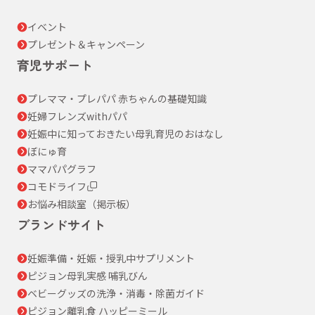
イベント
プレゼント＆キャンペーン
育児サポート
プレママ・プレパパ 赤ちゃんの基礎知識
妊婦フレンズwithパパ
妊娠中に知っておきたい母乳育児のおはなし
ぼにゅ育
ママパパグラフ
コモドライフ
お悩み相談室（掲示板）
ブランドサイト
妊娠準備・妊娠・授乳中サプリメント
ピジョン母乳実感 哺乳びん
ベビーグッズの洗浄・消毒・除菌ガイド
ピジョン離乳食 ハッピーミール