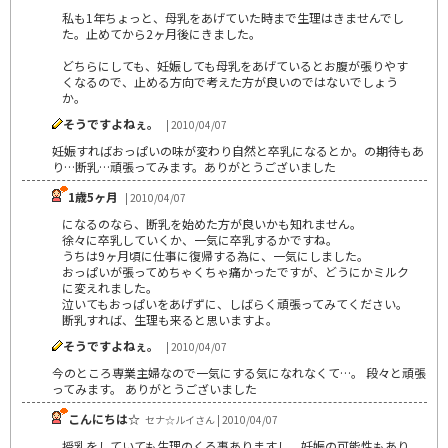
私も1年ちょっと、母乳をあげていた時まで生理はきませんでし
た。止めてから2ヶ月後にきました。
どちらにしても、妊娠しても母乳をあげているとお腹が張りやす
くなるので、止める方向で考えた方が良いのではないでしょう
か。
そうですよねぇ。
| 2010/04/07
妊娠すればおっぱいの味が変わり自然と卒乳になるとか。の期待もあ
り…断乳…頑張ってみます。ありがとうございました
1歳5ヶ月
| 2010/04/07
になるのなら、断乳を始めた方が良いかも知れません。
徐々に卒乳していくか、一気に卒乳するかですね。
うちは9ヶ月頃に仕事に復帰する為に、一気にしました。
おっぱいが張ってめちゃくちゃ痛かったですが、どうにかミルク
に変えれました。
泣いてもおっぱいをあげずに、しばらく頑張ってみてください。
断乳すれば、生理も来ると思いますよ。
そうですよねぇ。
| 2010/04/07
今のところ専業主婦なので一気にする気になれなくて…。 段々と頑張
ってみます。 ありがとうございました
こんにちは☆
セナ☆ルイさん | 2010/04/07
授乳をしていても生理のくる事ありますし、妊娠の可能性もあり