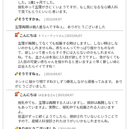
した。1歳1ヶ月でした。
授乳中って生理がきにくいようですが、もし気になるなら婦人科
で見てもらうといいと思います。
そうですかぁ。
| 2010/04/07
生理再開は個人差なんですねぇ。 ありがとうございました
こんにちは
トフィーナッツさん | 2010/04/07
生理が再開してなくても妊娠する時はしますし、しない時はしな
いのかもしれませんね。赤ちゃんってやっぱり授かりものなの
で、欲しいって思ったらすぐ手には入らないのかもしれません
ね。でも、主さんは本当に2人目が欲しそうですし、急がなくても
2人目の可愛い赤ちゃんを授かれると思いますよ☆早く新しい命と
出会えたらイイですね！
そうですねぇ。
| 2010/04/07
ホントに授かり物ですね少しずつ断乳しながら頑張ってみます。 あり
がとうございました
こんにちは
はるまるさん | 2010/04/07
授乳中でも、生理は再開する人はいますし、排卵は再開しなくて
もあっていますよ。実際に、授乳中でも妊娠される人はいます
よ。
低温がずっと続くようでしたら、排卵されていないということで
すので、産婦人科受診されたほうがいいかもしれませんね。
ありがとうございました
| 2010/04/08