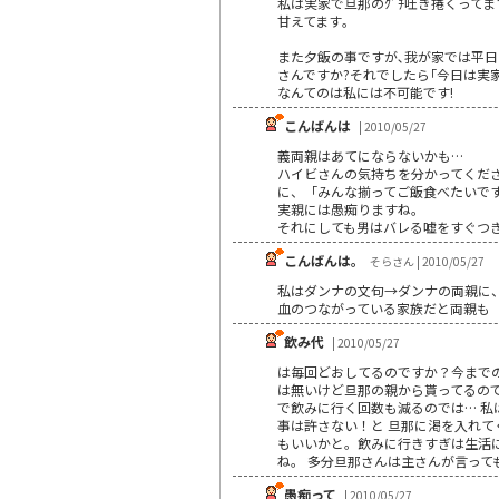
私は実家で旦那のｸﾞﾁ吐き捲くって
甘えてます｡
また夕飯の事ですが､我が家では平日
さんですか?それでしたら｢今日は実
なんてのは私には不可能です!
こんばんは
| 2010/05/27
義両親はあてにならないかも…
ハイビさんの気持ちを分かってくだ
に、「みんな揃ってご飯食べたいで
実親には愚痴りますね。
それにしても男はバレる嘘をすぐつき
こんばんは。
そらさん | 2010/05/27
私はダンナの文句→ダンナの両親に
血のつながっている家族だと両親も「
飲み代
| 2010/05/27
は毎回どおしてるのですか？今まで
は無いけど旦那の親から貰ってるので
で飲みに行く回数も減るのでは… 私
事は許さない！と 旦那に渇を入れて
もいいかと。飲みに行きすぎは生活
ね。 多分旦那さんは主さんが言っても 変
愚痴って
| 2010/05/27