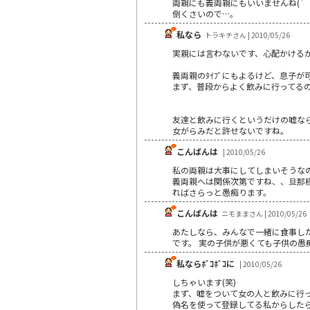
両親にも義両親にもいいませんね(´｀
倒くさいので…｡
私なら
トラキチさん | 2010/05/26
実親には言わないです、心配かける
義両親のﾀｲﾌﾟにもよるけど、息子
まず、普段からよく飲みに行ってる
友達と飲みに行くというだけの嘘な
女がらみだと許せないですね。
こんばんは
| 2010/05/26
私の両親は大事にしてしまいそうな
義両親へは関係次第ですね、、旦那
ればさらっと愚痴ります。
こんばんは
ニモままさん | 2010/05/26
あたしなら、みんなで一緒に食事し
です。 実の子供が悪くても子供の愚
私ならﾎﾞｺﾎﾞｺに
| 2010/05/26
しちゃいます(笑)
まず、嘘をついて女の人と飲みに行
偽名を使って登録してる私からした