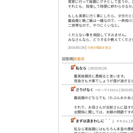
実家に行って両親にグチとして言うか、
それとも、我慢して穏便に終わらせるか
もしも実家に行く事にしたら、夕方だと
義両親と晩ご飯は一緒なので、一声掛け
二世帯なので、やりにくいなと。
くだらない事を相談してすみません。
みなさんなら、どうするか教えてくださ
|
2010/05/26
の他の相談を見る
回答順
|
新着順
私なら
| 2010/05/26
義実両親共に愚痴ると思います。
息抜きも大事でしょうが度が過ぎると
さりげなく
ベビーマイロさん | 2010/05
義両親のどちらでも（たぶんおかあ
それで、お母さんが旦那さんに話す
女関係に関しては、夫婦の問題です
まずは遠まわしに＾＾；
キキさん | 20
私なら実両親にはもちろん本音の愚