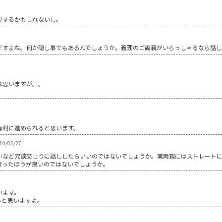
リするかもしれないし。
ですよね。何か隠し事でもあるんでしょうか。義理のご両親がいらっしゃるなら話
。
は思いますが。。
有利に進められると思います。
0/05/27
いなど冗談交じりに話ししたらいいのではないでしょうか。実両親にはストレートに
行ったほうが良いのではないでしょうか。
います。
ると思いますよ。