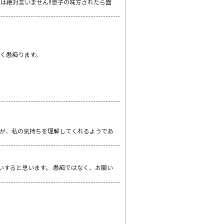
には絶対言いません!!息子の味方されたら面
軽く愚痴ります。
が、私の気持ちを理解してくれるようであ
いすると思います。 愚痴ではなく、お願い