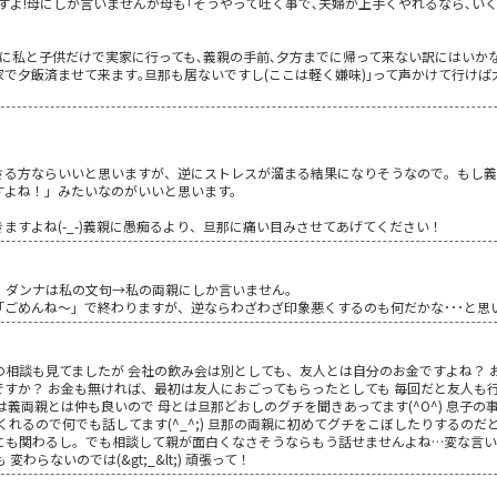
ますよ!母にしか言いませんが母も｢そうやって吐く事で､夫婦が上手くやれるなら､い
に私と子供だけで実家に行っても､義親の手前､夕方までに帰って来ない訳にはいか
家で夕飯済ませて来ます｡旦那も居ないですし(ここは軽く嫌味)｣って声かけて行けば
さる方ならいいと思いますが、逆にストレスが溜まる結果になりそうなので。もし義
すよね！」みたいなのがいいと思います。
ますよね(-_-)義親に愚痴るより、旦那に痛い目みさせてあげてください！
、ダンナは私の文句→私の両親にしか言いません。
ごめんね～」で終わりますが、逆ならわざわざ印象悪くするのも何だかな･･･と思
の相談も見てましたが 会社の飲み会は別としても、友人とは自分のお金ですよね？ 
すか？ お金も無ければ、最初は友人におごってもらったとしても 毎回だと友人も
は義両親とは仲も良いので 母とは旦那どおしのグチを聞きあってます(^O^) 息子の
くれるので何でも話してます(^_^;) 旦那の両親に初めてグチをこぼしたりするのだ
にも関わるし。でも相談して親が面白くなさそうならもう話せませんよね…変な言
わらないのでは(&gt;_&lt;) 頑張って！