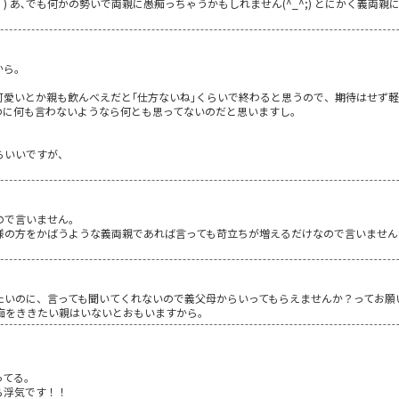
) あ､でも何かの勢いで両親に愚痴っちゃうかもしれません(^_^;) とにかく義両親
から。
が可愛いとか親も飲んべえだと｢仕方ないね｣くらいで終わると思うので、期待はせず
のに何も言わないようなら何とも思ってないのだと思いますし。
らいいですが、
ので言いません。
様の方をかばうような義両親であれば言っても苛立ちが増えるだけなので言いません
たいのに、言っても聞いてくれないので義父母からいってもらえませんか？ってお願
痴をききたい親はいないとおもいますから。
ってる。
ら浮気です！！