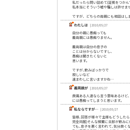
私だったら問い詰めて(証拠をつかん
私本当にそういう嘘や騙しは許せま
ですが、どちらの両親にも相談はし
わたしは
| 2010/05/27
自分の親に愚痴っても
義両親には愚痴りません。
義両親は自分の息子の
ことは分からないですし､
愚痴は聞きたくないと
思います。
ですが､飲みばっかりで
寂しいなど
遠まわしに言いますかね…
義両親が
| 2010/05/27
良識ある人達なら言う意味あるけど
には愚痴ってしまうと思います。
私ならですが…
| 2010/05/27
皆様､回答が様々で主様もどうしたら良
完全同居)そんな頻繁に旦那が飲みに
ても､息子を悪く言われて､気分良くな