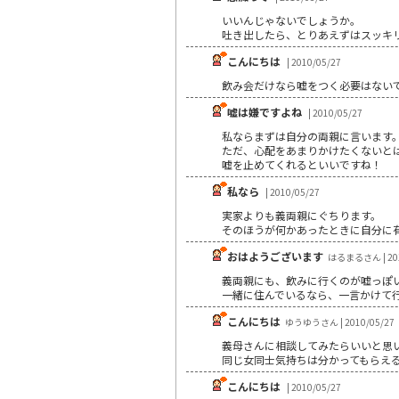
いいんじゃないでしょうか。
吐き出したら、とりあえずはスッキ
こんにちは
| 2010/05/27
飲み会だけなら嘘をつく必要はない
嘘は嫌ですよね
| 2010/05/27
私ならまずは自分の両親に言います
ただ、心配をあまりかけたくないと
嘘を止めてくれるといいですね！
私なら
| 2010/05/27
実家よりも義両親にぐちります。
そのほうが何かあったときに自分に
おはようございます
はるまるさん | 201
義両親にも、飲みに行くのが嘘っぽ
一緒に住んでいるなら、一言かけて
こんにちは
ゆうゆうさん | 2010/05/27
義母さんに相談してみたらいいと思
同じ女同士気持ちは分かってもらえ
こんにちは
| 2010/05/27