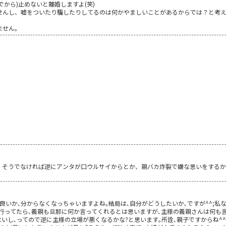
でから)止めないと離婚しますよ(笑)
せんし、嘘をついたり騙したりしてるのは何かやましいことがあるからでは？と考
ません。
、そうでなければ逆にアンタが口ウルサイからとか、親バカ炸裂で嫌な思いをするか
いか､分からなくなっちゃいますよね｡結局は､自分がどうしたいか､ですが^^;私な
行ってたら､義親も旦那に何か言ってくれるとは思いますが､主様の義親さんは何も
いし､ってので逆に主様の立場が悪くなるかな?と思います｡所詮､親子ですからね^^