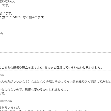
言わないか。
。です。
思います。
た方がいいのか、など悩んでます。
い。
こちらも嫌気や腹立ちますよね!!ちょっと自粛してもらいたいと思いました。
/26
さんの方がいいかな？）なんとなく会話にそのような内容を織り込んで話してみる
かもしれないので、態度も変わるかもしれませんよ。
ので。
10/05/26
痴を言いますが、