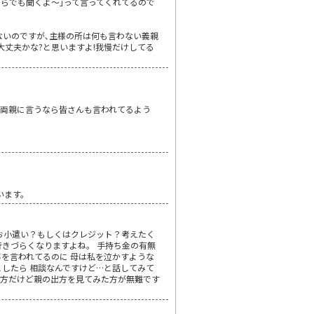
くらでも聞くよ～｣って言ってくれてるので
ないのですが､主様の所は何も言わない義親
大丈夫かな?と思いますよ!我慢だけしてる
両親に言うなら皆さんも言われてるよう
います。
お小遣い？もしくはクレジット？考えたく
行きづらくなりますよね。 手持ち金の有無
事を言われてるのに 母は私を泣かすような
としたら 相談なんですけど…と話してみて
い方だけど親の出方を見てみた方が無難です