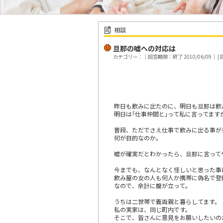
相談
旦那の嘘への対応は
カテゴリー：｜回答期限：終了 2010/06/09｜ | 回
昨日も飲みに出たのに、明日も旦那は飲
明日は｢仕事仲間と｣って私に言ってま
普段、ただでさえ仕事で飲みに出る事が
何が目的なのか。
嘘が確実だとわかったら、旦那に言って
今までも、なんとなく怪しいと思った事
飲み屋の女の人も何人か携帯に偽名で登
なので、余計に腹が立って。
うちは二世帯で義両親と暮らしてます。
私の実家は、同じ町内です。
そこで、皆さんに意見をお願いしたいの