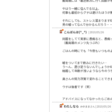
義両親には「最近飲みに行く回数が
やはり一緒に住んでる以上、
何事も最初からグチは避けたほうが
それにしても、ストレス溜まります
男の嘘ってなんで分かるんだろう・
こんばんは(^_^)
| 2010/05/26
同居をしてて実家に愚痴ると、愚痴
（義両親のメンツ丸つぶれ）
ごはんの時にでも「今夜もいつもの
嘘をついてまで飲みに行きたい…
う～ん、遊び足りないんでしょうか
結婚して年数が浅いようなら今のう
奥さんの努力次第で変わることでき
ウチは後者です（笑）
アドバイスになってなかったらごめんなさい
わたしなら
みゆままさん | 2010/05/26