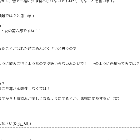
増えて、皆で一緒に夕飯食べられないですね～」的なことを言います。
無難では？と思います
ね！
・・女の第六感ですね！！
ったことがばれた時にめんどくさいと思うので
ように飲みに行くようなので夕飯いらないみたいで！」…のように愚痴ってみては？
ね？
ちに旦那さん改造しなくては！
ますから！家飲みが楽しくなるようにするとか、鬼嫁に変身するか（笑）
(&gt;_&lt;)