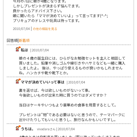
今月の7日に娘が4歳になります。
しかしプレゼントが決まらず悩んでます。
良かったらアドバイス下さい。
娘に聞いたら「ママが決めていいよ」って言ってます(^-^;
プリキュアのドレスや玩具は持ってます。
|
2010/07/04
の他の相談を見る
回答順
|
新着順
私は
| 2010/07/04
娘の４歳の誕生日には、ひらがなお勉強セットを主人と相談して
買いました。鉛筆や消しゴムや線引きやハサミなども一緒に購入
しましたよ。 後は、やっぱり使えるものが良いかもしれません
ね。ハンカチや靴や靴下とか。
ママが決めていいって事は
| 2010/07/04
裏を返せば、今は欲しいものがないって事。
今後欲しいものが出来た時に買うのではダメですか？
当日はケーキやいつもより豪華めの食事を用意するとして。
プレゼントは”物”である必要はないと思うので、テーマパークに
出かけたりしてもいいと思うし、旅行なんかもいいですし。
うちは。
vivadaraさん | 2010/07/04
4歳のときは自転車を買いました（既に持っていたらすみませ