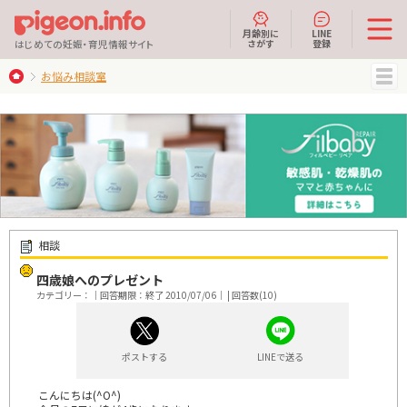
月齢別に
LINE
さがす
登録
はじめての妊娠・育児情報サイト
お悩み相談室
MENU
相談
四歳娘へのプレゼント
カテゴリー：｜回答期限：終了 2010/07/06｜ | 回答数(10)
ポストする
LINEで送る
こんにちは(^O^)