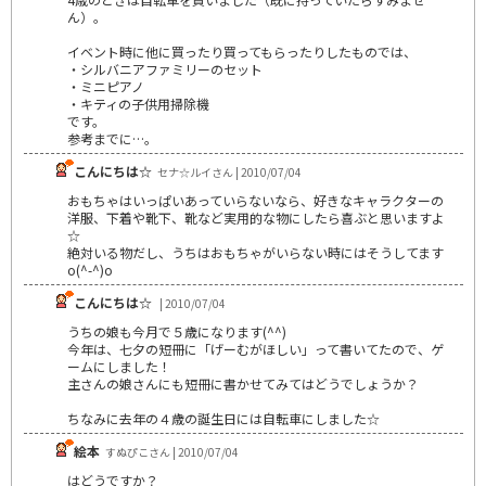
ん）。
イベント時に他に買ったり買ってもらったりしたものでは、
・シルバニアファミリーのセット
・ミニピアノ
・キティの子供用掃除機
です。
参考までに…。
こんにちは☆
セナ☆ルイさん | 2010/07/04
おもちゃはいっぱいあっていらないなら、好きなキャラクターの
洋服、下着や靴下、靴など実用的な物にしたら喜ぶと思いますよ
☆
絶対いる物だし、うちはおもちゃがいらない時にはそうしてます
o(^-^)o
こんにちは☆
| 2010/07/04
うちの娘も今月で５歳になります(^^)
今年は、七夕の短冊に「げーむがほしい」って書いてたので、ゲ
ームにしました！
主さんの娘さんにも短冊に書かせてみてはどうでしょうか？
ちなみに去年の４歳の誕生日には自転車にしました☆
絵本
すぬぴこさん | 2010/07/04
はどうですか？