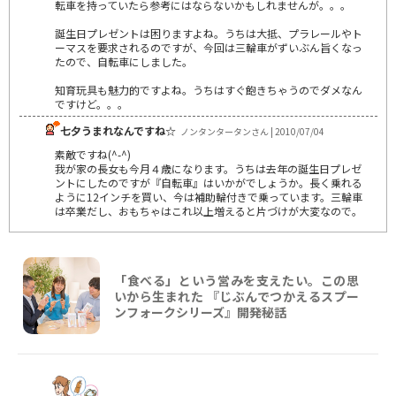
転車を持っていたら参考にはならないかもしれませんが。。。
誕生日プレゼントは困りますよね。うちは大抵、プラレールやト
ーマスを要求されるのですが、今回は三輪車がずいぶん旨くなっ
たので、自転車にしました。
知育玩具も魅力的ですよね。うちはすぐ飽きちゃうのでダメなん
ですけど。。。
七夕うまれなんですね☆
ノンタンタータンさん | 2010/07/04
素敵ですね(^-^)
我が家の長女も今月４歳になります。うちは去年の誕生日プレゼ
ントにしたのですが『自転車』はいかがでしょうか。長く乗れる
ように12インチを買い、今は補助輪付きで乗っています。三輪車
は卒業だし、おもちゃはこれ以上増えると片づけが大変なので。
「食べる」という営みを支えたい。この思
いから生まれた 『じぶんでつかえるスプー
ンフォークシリーズ』開発秘話