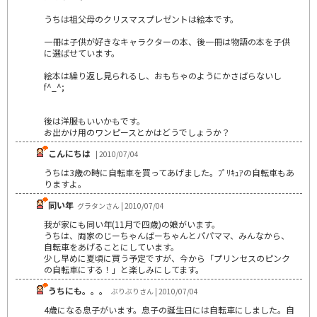
うちは祖父母のクリスマスプレゼントは絵本です。
一冊は子供が好きなキャラクターの本、後一冊は物語の本を子供
に選ばせています。
絵本は繰り返し見られるし、おもちゃのようにかさばらないし
f^_^;
後は洋服もいいかもです。
お出かけ用のワンピースとかはどうでしょうか？
こんにちは
| 2010/07/04
うちは3歳の時に自転車を買ってあげました。ﾌﾟﾘｷｭｱの自転車もあ
りますよ。
同い年
グラタンさん | 2010/07/04
我が家にも同い年(11月で四歳)の娘がいます。
うちは、両家のじーちゃんばーちゃんとパパママ、みんなから、
自転車をあげることにしています。
少し早めに夏頃に買う予定ですが、今から「プリンセスのピンク
の自転車にする！」と楽しみにしてます。
うちにも。。。
ぶりぶりさん | 2010/07/04
4歳になる息子がいます。息子の誕生日には自転車にしました。自